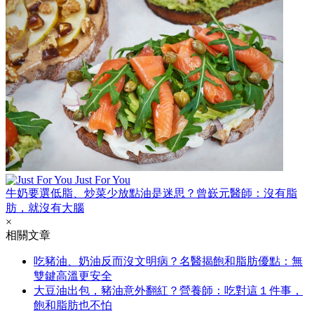
Just For You
牛奶要選低脂、炒菜少放點油是迷思？曾嶔元醫師：沒有脂
肪，就沒有大腦
×
相關文章
吃豬油、奶油反而沒文明病？名醫揭飽和脂肪優點：無
雙鍵高溫更安全
大豆油出包，豬油意外翻紅？營養師：吃對這１件事，
飽和脂肪也不怕