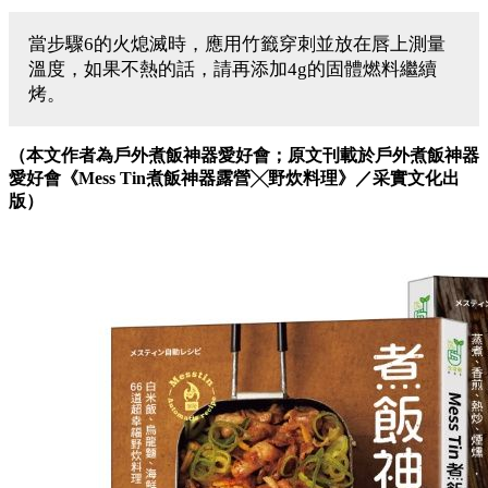
當步驟6的火熄滅時，應用竹籤穿刺並放在唇上測量
溫度，如果不熱的話，請再添加4g的固體燃料繼續
烤。
（本文作者為戶外煮飯神器愛好會；
原文刊載於
戶外煮飯神器
愛好會《Mess Tin煮飯神器露營╳野炊料理》／采實文化出
版）