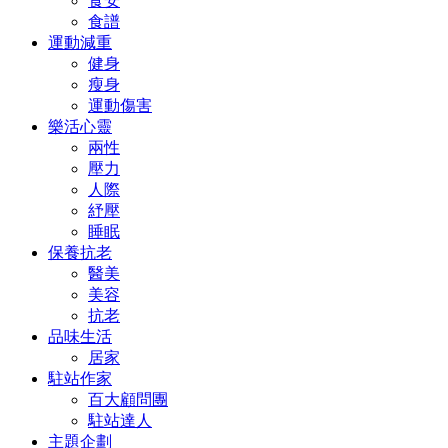
食安
食譜
運動減重
健身
瘦身
運動傷害
樂活心靈
兩性
壓力
人際
紓壓
睡眠
保養抗老
醫美
美容
抗老
品味生活
居家
駐站作家
百大顧問團
駐站達人
主題企劃