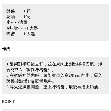
酪梨⋯⋯1 顆
奶油⋯⋯10g
水⋯⋯適量
A味噌⋯⋯1 大匙
蜂蜜⋯⋯1 大匙
作法
1 酪梨對半切後去籽，並在果肉上劃出縱橫刀痕。混
合材料A，製作味噌醬汁。
2 在煮飯神器內鋪上蒸架並倒入高約1cm 的水，擺入
酪梨後點燃14g 固體燃料。
3 等火熄滅後開蓋，塗上味噌醬，最後再擺上奶油。
POINT