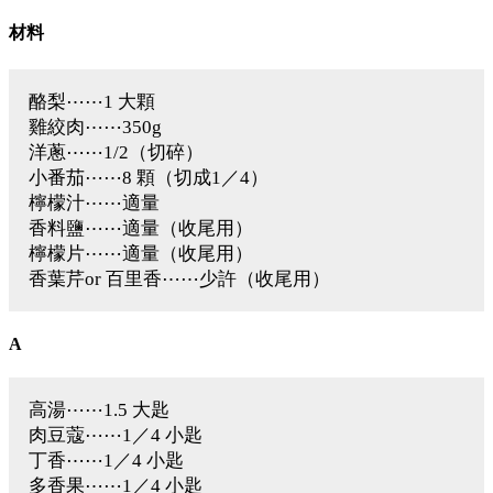
材料
酪梨⋯⋯1 大顆
雞絞肉⋯⋯350g
洋蔥⋯⋯1/2（切碎）
小番茄⋯⋯8 顆（切成1／4）
檸檬汁⋯⋯適量
香料鹽⋯⋯適量（收尾用）
檸檬片⋯⋯適量（收尾用）
香葉芹or 百里香⋯⋯少許（收尾用）
A
高湯⋯⋯1.5 大匙
肉豆蔻⋯⋯1／4 小匙
丁香⋯⋯1／4 小匙
多香果⋯⋯1／4 小匙