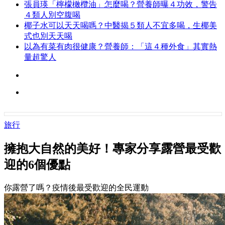
張員瑛「檸檬橄欖油」怎麼喝？營養師曝４功效，警告
４類人別空腹喝
椰子水可以天天喝嗎？中醫揭５類人不宜多喝，生椰美
式也別天天喝
以為有菜有肉很健康？營養師：「這４種外食」其實熱
量超驚人
旅行
擁抱大自然的美好！專家分享露營最受歡
迎的6個優點
你露營了嗎？疫情後最受歡迎的全民運動