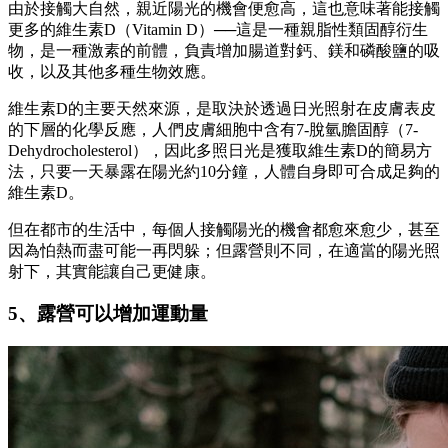
由於接觸大自然，親近陽光的機會便愈高，這也意味著能接觸
更多的維生素D（Vitamin D）──這是一種親脂性類固醇衍生
物，是一種激素的前體，負責增加腸道對鈣、鎂和磷酸鹽的吸
收，以及其他多種生物效應。
維生素D的主要天然來源，是取決於透過日光照射在皮膚表皮
的下層的化學反應，人們皮膚細胞中含有7-脫氫膽固醇（7-
Dehydrocholesterol），因此多照日光是獲取維生素D的簡易方
法，只要一天暴露在陽光約10分鐘，人體自身即可合成足夠的
維生素D。
但在都市的生活中，每個人接觸陽光的機會都愈來愈少，甚至
因為怕熱而盡可能一再閃躲；但露營則不同，在適當的陽光照
射下，其實能讓自己更健康。
5、露營可以增加運動量