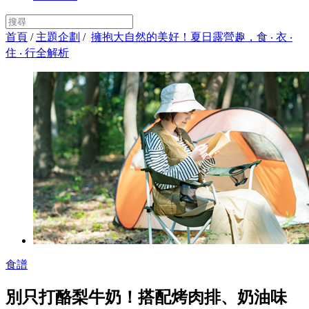
首頁
/
主題企劃
/
擁抱大自然的美好！夏日露營趣，食 ‧ 衣 ‧
住 ‧ 行全解析
食譜
別只打酪梨牛奶！搭配烤肉排、奶油味