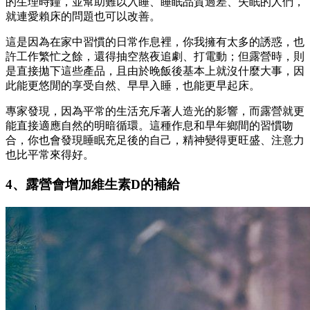
的生理時鐘，並幫助難以入睡、睡眠品質過差、失眠的人們，
就連愛賴床的問題也可以改善。
這是因為在家中習慣的日常作息裡，你我擁有太多的誘惑，也
許工作繁忙之餘，還得抽空熬夜追劇、打電動；但露營時，則
是直接拋下這些產品，且由於晚飯後基本上就沒什麼大事，因
此能更悠閒的享受自然、早早入睡，也能更早起床。
專家發現，因為平常的生活充斥著人造光的影響，而露營就更
能直接適應自然的明暗循環。這種作息和早年鄉間的習慣吻
合，你也會發現睡眠充足後的自己，精神變得更旺盛、注意力
也比平常來得好。
4、露營會增加維生素D的補給