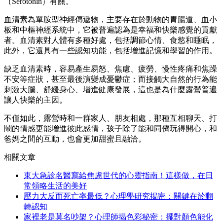
（Serotonin）有關。
血清素為單胺型神經傳遞物，主要存在於動物的胃腸道、血小
板和中樞神經系統中，它被普遍認為是幸福和快樂感覺的貢獻
者。血清素對人體有多種好處，包括調節心情、食慾和睡眠，
此外，它還具有一些認知功能，包括增進記憶和學習的作用。
缺乏血清素時，容易產生易怒、焦慮、疲勞、慢性疼痛和焦躁
不安等症狀，甚至最後演變成憂鬱症；而接觸大自然的行為能
刺激大腦、舒緩身心、增進健康發展，這也是為什麼露營普遍
讓人快樂的主因。
不僅如此，露營時和一群家人、朋友相處，那種互相聊天、打
鬧的情感更能增進彼此感情，孩子除了能和同儕玩得開心，和
爸媽之間的互動，也會更加甜蜜且融洽。
相關文章
東大急診名醫寫給焦慮世代的心靈指南！這樣做，在日
常領略生活的美好
壓力大反而死亡率最低？心理學研究揭密：關鍵在於翻
轉認知
家裡老是莫名吵架？心理師揭色彩秘密：擺對顏色能化