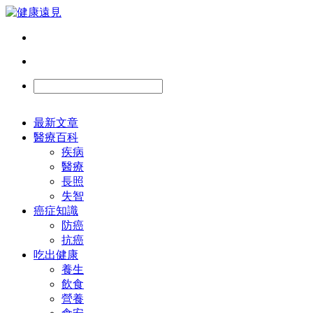
最新文章
醫療百科
疾病
醫療
長照
失智
癌症知識
防癌
抗癌
吃出健康
養生
飲食
營養