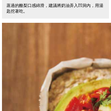
蒸過的酪梨口感綿滑，建議將奶油弄入凹洞內，用湯
匙挖著吃。