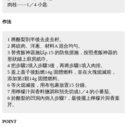
肉桂⋯⋯1／4 小匙
作法
1 將酪梨剖半後去皮去籽。
2 將絞肉、洋蔥、材料A 混合均勻。
3 替煮飯神器施以p.15 的防焦措施，按照煮飯神器的
形狀鋪上廚房紙巾。
4 把步驟2填入步驟3後，再將步驟1填入肉排。
5 蓋上蓋子後點燃14g 固體燃料，並在火塊熄滅前，
添加第2顆14g 固體燃料。
6 等火熄滅後，用布包裹放置15 分鐘。
7 用檸檬汁與香料鹽調和預先切成1／4 的小番茄。
8 於酪梨的凹洞內倒入步驟7，最後擺上檸檬片與香葉
芹。
POINT