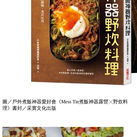
圖／戶外煮飯神器愛好會《Mess Tin煮飯神器露營╳野炊料
理》書封／采實文化出版