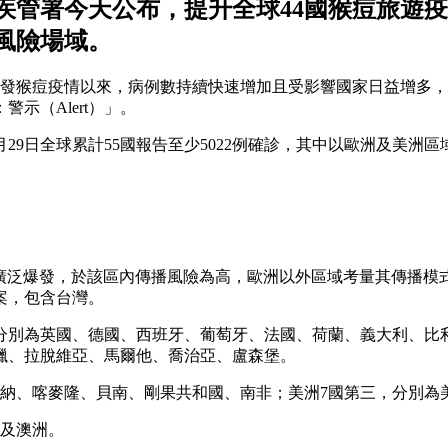
管署今天公布，提升全球44國猴痘旅遊疫情
風險場域。
爆發猴痘疫情以來，病例數持續快速增加且受影響國家日益增多
示（Alert）」。
29日全球累計55國報告至少5022例確診，其中以歐洲及美
已廣泛爆發，於該區內傳播風險為高，歐洲以外區域考量其傳播
案，包含台灣。
，分別為英國、德國、西班牙、葡萄牙、法國、荷蘭、義大利、
臘、拉脫維亞、馬爾他、喬治亞、盧森堡。
迦納、喀麥隆、貝南、剛果共和國、南非；美洲7國第三，分別為
國及澳洲。