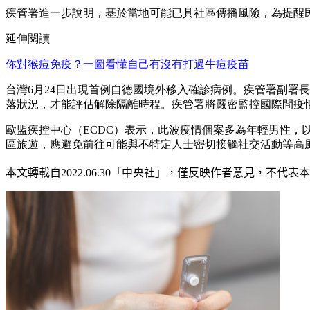
疾管署進一步說明，基於當地可能已具社區傳播風險，為提醒民
延伸閱讀
你對猴痘免疫？一圖看懂自己有沒有打過牛痘疫苗
台灣6月24日出現首例自德國境外移入確診病例。疾管署副署
落狀況，才能評估解除隔離時程。疾管署將嚴密監控國際間疫
歐盟疾控中心（ECDC）表示，此波疫情個案多為年輕男性
區旅遊，應避免前往可能與不特定人士密切接觸社交活動等高
本文轉載自2022.0
6
.30
「中央社」
，僅反映作者意見，不代表本