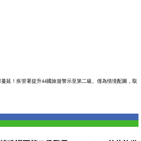
球蔓延！疾管署提升44國旅遊警示至第二級。僅為情境配圖，取