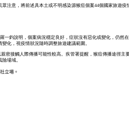
眾注意，將前述具本土或不明感染源猴痘個案44個國家旅遊疫情建
長羅一鈞說明，個案病況穩定良好，症狀沒有惡化或變化，仍然
情變化，視疫情狀況隨時調整旅遊建議範圍。
，以親密接觸人際傳播可能性較高。疾管署提醒，猴痘傳播途徑主
風險場域。
社立場。