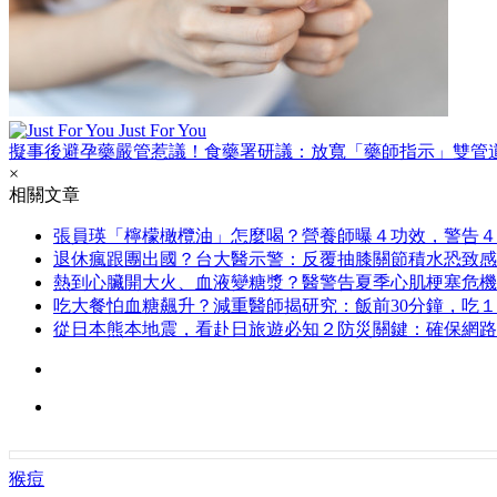
Just For You
擬事後避孕藥嚴管惹議！食藥署研議：放寬「藥師指示」雙管
×
相關文章
張員瑛「檸檬橄欖油」怎麼喝？營養師曝４功效，警告４
退休瘋跟團出國？台大醫示警：反覆抽膝關節積水恐致感
熱到心臟開大火、血液變糖漿？醫警告夏季心肌梗塞危機
吃大餐怕血糖飆升？減重醫師揭研究：飯前30分鐘，吃
從日本熊本地震，看赴日旅遊必知２防災關鍵：確保網路
猴痘