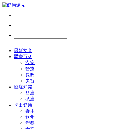
最新文章
醫療百科
疾病
醫療
長照
失智
癌症知識
防癌
抗癌
吃出健康
養生
飲食
營養