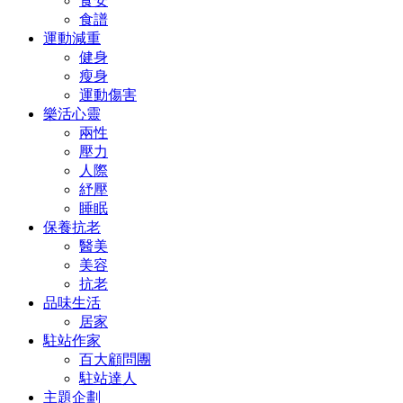
食安
食譜
運動減重
健身
瘦身
運動傷害
樂活心靈
兩性
壓力
人際
紓壓
睡眠
保養抗老
醫美
美容
抗老
品味生活
居家
駐站作家
百大顧問團
駐站達人
主題企劃