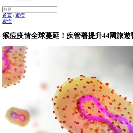
首頁
/
猴痘
猴痘
猴痘疫情全球蔓延！疾管署提升44國旅遊