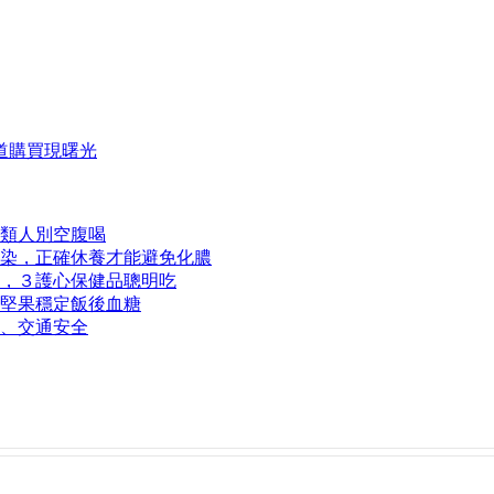
道購買現曙光
類人別空腹喝
染，正確休養才能避免化膿
，３護心保健品聰明吃
１堅果穩定飯後血糖
、交通安全