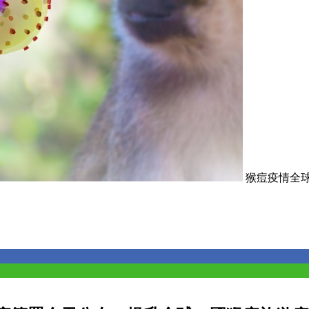
猴痘疫情全