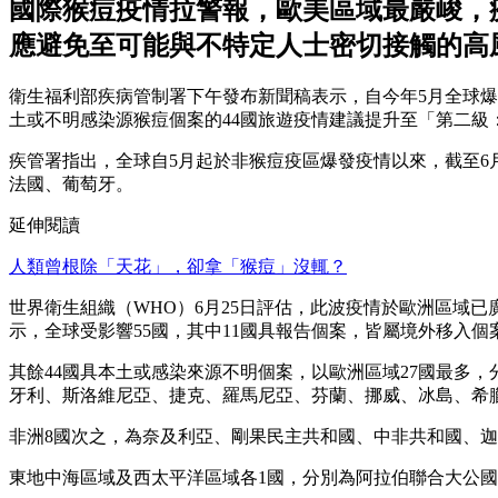
國際猴痘疫情拉警報，歐美區域最嚴峻，疾
應避免至可能與不特定人士密切接觸的高
衛生福利部疾病管制署下午發布新聞稿表示，自今年5月全球
土或不明感染源猴痘個案的44國旅遊疫情建議提升至「第二級：警
疾管署指出，全球自5月起於非猴痘疫區爆發疫情以來，截至6月
法國、葡萄牙。
延伸閱讀
人類曾根除「天花」，卻拿「猴痘」沒輒？
世界衛生組織（WHO）6月25日評估，此波疫情於歐洲區域
示，全球受影響55國，其中11國具報告個案，皆屬境外移入個
其餘44國具本土或感染來源不明個案，以歐洲區域27國最多
牙利、斯洛維尼亞、捷克、羅馬尼亞、芬蘭、挪威、冰島、希
非洲8國次之，為奈及利亞、剛果民主共和國、中非共和國、
東地中海區域及西太平洋區域各1國，分別為阿拉伯聯合大公