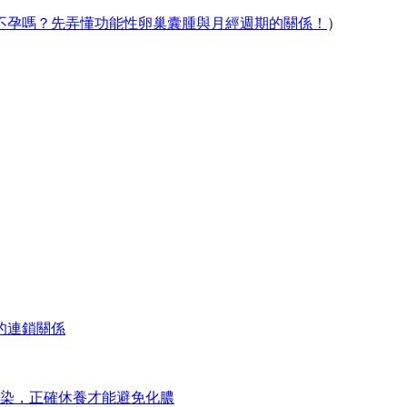
不孕嗎？先弄懂功能性卵巢囊腫與月經週期的關係！
）
的連鎖關係
染，正確休養才能避免化膿