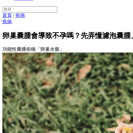
首頁
/
疾病
疾病
卵巢囊腫會導致不孕嗎？先弄懂濾泡囊腫
功能性囊腫俗稱「卵巢水瘤」