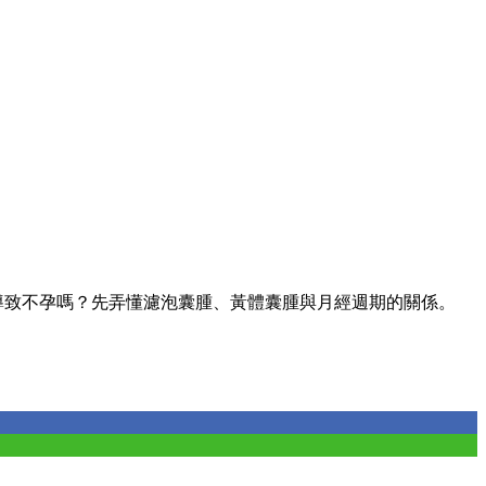
導致不孕嗎？先弄懂濾泡囊腫、黃體囊腫與月經週期的關係。