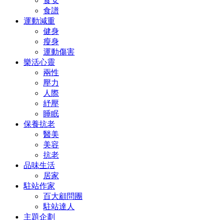
食安
食譜
運動減重
健身
瘦身
運動傷害
樂活心靈
兩性
壓力
人際
紓壓
睡眠
保養抗老
醫美
美容
抗老
品味生活
居家
駐站作家
百大顧問團
駐站達人
主題企劃