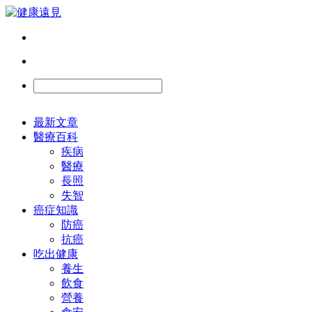
最新文章
醫療百科
疾病
醫療
長照
失智
癌症知識
防癌
抗癌
吃出健康
養生
飲食
營養