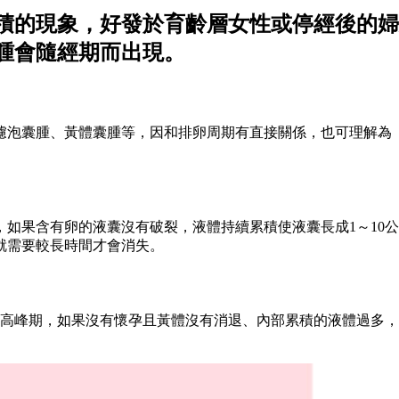
積的現象，好發於育齡層女性或停經後的婦
腫會隨經期而出現。
括濾泡囊腫、黃體囊腫等，因和排卵周期有直接關係，也可理解為
如果含有卵的液囊沒有破裂，液體持續累積使液囊長成1～10
就需要較長時間才會消失。
體高峰期，如果沒有懷孕且黃體沒有消退、內部累積的液體過多，