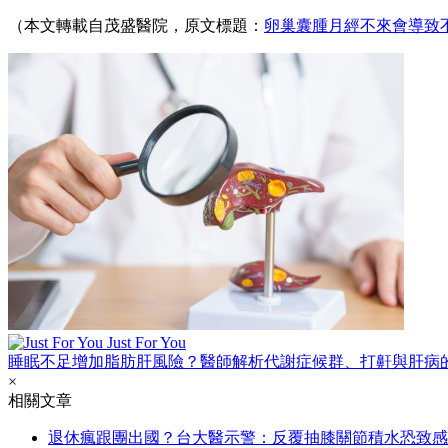
（本文轉載自茂盛醫院，原文標題：
卵巢囊腫月經不來會導致
Just For You
睡眠不足增加脂肪肝風險？醫師解析代謝症候群、打鼾與肝病
×
相關文章
退休瘋跟團出國？台大醫示警：反覆抽膝關節積水恐致感