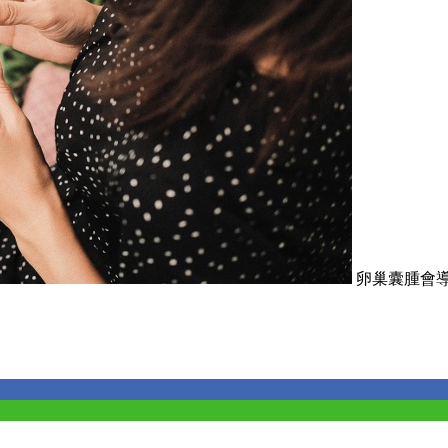
卵巢囊腫會