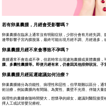
若有卵巢囊腫，月經會受影響嗎？
卵巢囊腫在臨床上通常沒有明顯症狀，少部分會有月經失調、
連帶影響子宮內膜脫落，最終可能出現月經不調、月經過多，
卵巢囊腫月經不來會導致不孕嗎？
囊腫通常不會造成不孕，但若時常出現濾泡囊腫或黃體囊腫，
腫、多囊性囊腫等。即便月經有來，仍會因其他排卵狀況、子
卵巢囊腫月經延遲建議如何治療？
卵巢囊腫雖分為功能性、病理性和惡性，但早期難以區分，通
術治療，例如囊腫內有間隔、為實性、囊壁不光滑、伴隨大量
病理性的囊腫會隨時間變大，想懷孕的婦女，建議到醫院接受
擇人工或試管嬰兒療程。