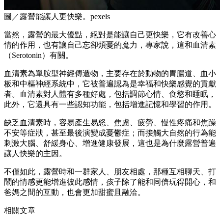
圖／露營能讓人更快樂。pexels
當然，露營的最大優點，絕對是能讓自己更快樂，它有改善心
情的作用，也有讓自己忘卻煩憂的魔力，專家說，這和血清素
（Serotonin）有關。
血清素為單胺型神經傳遞物，主要存在於動物的胃腸道、血小
板和中樞神經系統中，它被普遍認為是幸福和快樂感覺的貢獻
者。血清素對人體有多種好處，包括調節心情、食慾和睡眠，
此外，它還具有一些認知功能，包括增進記憶和學習的作用。
缺乏血清素時，容易產生易怒、焦慮、疲勞、慢性疼痛和焦躁
不安等症狀，甚至最後演變成憂鬱症；而接觸大自然的行為能
刺激大腦、舒緩身心、增進健康發展，這也是為什麼露營普遍
讓人快樂的主因。
不僅如此，露營時和一群家人、朋友相處，那種互相聊天、打
鬧的情感更能增進彼此感情，孩子除了能和同儕玩得開心，和
爸媽之間的互動，也會更加甜蜜且融洽。
相關文章