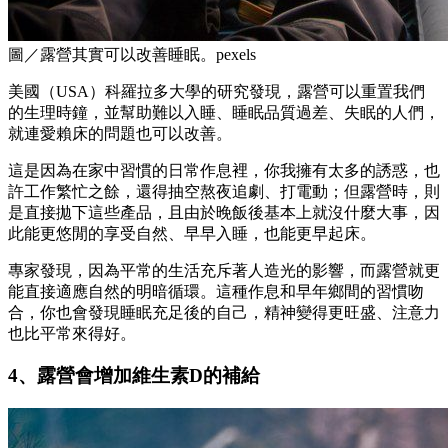
圖／露營其實可以改善睡眠。pexels
美國（USA）科羅拉多大學的研究發現，露營可以重置我們
的生理時鐘，並幫助難以入睡、睡眠品質過差、失眠的人們，
就連愛賴床的問題也可以改善。
這是因為在家中習慣的日常作息裡，你我擁有太多的誘惑，也
許工作繁忙之餘，還得抽空熬夜追劇、打電動；但露營時，則
是直接拋下這些產品，且由於晚飯後基本上就沒什麼大事，因
此能更悠閒的享受自然、早早入睡，也能更早起床。
專家發現，因為平常的生活充斥著人造光的影響，而露營就更
能直接適應自然的明暗循環。這種作息和早年鄉間的習慣吻
合，你也會發現睡眠充足後的自己，精神變得更旺盛、注意力
也比平常來得好。
4、露營會增加維生素D的補給