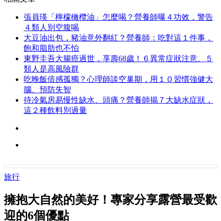
張員瑛「檸檬橄欖油」怎麼喝？營養師曝４功效，警告
４類人別空腹喝
大豆油出包，豬油意外翻紅？營養師：吃對這１件事，
飽和脂肪也不怕
東野圭吾大腸癌過世，享壽68歲！６異常症狀注意、５
類人是高風險群
吃晚飯倍感孤獨？心理師談空巢期，用１０習慣強健大
腦、預防失智
待冷氣房易慢性缺水、頭痛？營養師揭７大缺水症狀，
這２種飲料別過量
旅行
擁抱大自然的美好！專家分享露營最受歡
迎的6個優點