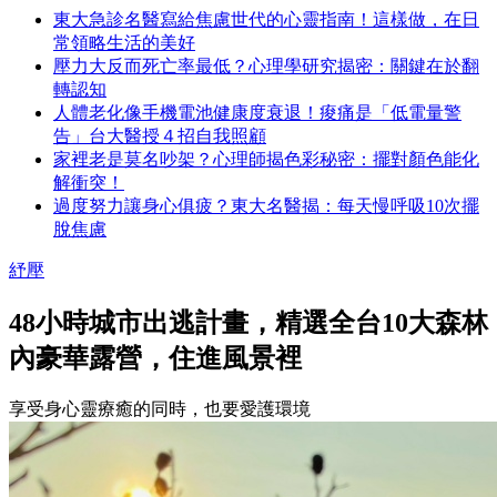
東大急診名醫寫給焦慮世代的心靈指南！這樣做，在日
常領略生活的美好
壓力大反而死亡率最低？心理學研究揭密：關鍵在於翻
轉認知
人體老化像手機電池健康度衰退！痠痛是「低電量警
告」台大醫授４招自我照顧
家裡老是莫名吵架？心理師揭色彩秘密：擺對顏色能化
解衝突！
過度努力讓身心俱疲？東大名醫揭：每天慢呼吸10次擺
脫焦慮
紓壓
48小時城市出逃計畫，精選全台10大森林
內豪華露營，住進風景裡
享受身心靈療癒的同時，也要愛護環境