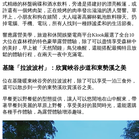
式精緻的杯盤碗碟和酒水飲料，旁邊是搭建好的漂亮帳篷，或
許還有一個烤肉架，正在燒烤的肉串發出滋滋的誘人聲響。草
坪上，小朋友和狗在嬉鬧，大人端著高腳杯氣泡飲料聊天。扔
掉電腦、手機、電玩，所有人找到一種靜謐柔和的生活節奏。
響應露營美學，旅遊和休閒娛樂電商平台Klook嚴選了全台10
大位在森林裡的特色豪華露營體驗，除了可以盡情享受森林中
的美好，早上被「天然鬧鐘」鳥兒喚醒，還能搭配最獨特且放
鬆的體驗行程，在兩天一夜中充滿電。
基隆「拉波波村」：欣賞峽谷步道和東勢溪之美
位在基隆暖東峽谷旁的拉波波村，除了可以享受一泊三食外，
還可以散步到一旁的東勢溪欣賞溪谷之美。
早餐更以野餐籃的型態提供，讓人可以悠閒地在山中醒來，帶
著早餐到美麗的草原上野餐，享受美好的晨間時光，還能選購
各種手作體驗，為露營體驗增添趣味。