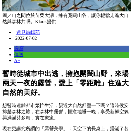
圖／山之間位於苗栗大湖，擁有寬闊山谷，讓你輕鬆走進大自
然與森林共眠。Klook提供
遠見編輯部
2022-07-02
分享
傳送
A+
暫時從城市中出逃，擁抱開闊山野，來場
兩天一夜的露營，愛上「零距離」住進大
自然的美好。
想暫時遠離都市繁忙生活，親近大自然舒壓一下嗎？這時候安
排趟森林之旅，在森林中露營，愜意地睡一晚，享受新鮮空氣
與滿滿芬多精，實在療癒。
現在更講究所謂的「露營美學」：天空下的長桌上，擺滿了各