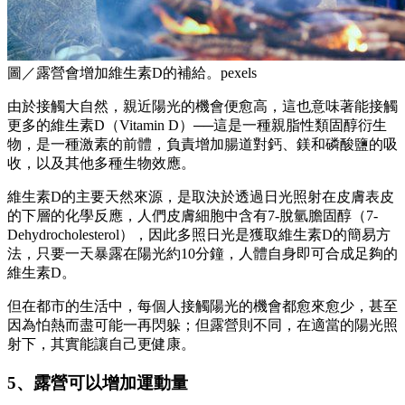
圖／露營會增加維生素D的補給。pexels
由於接觸大自然，親近陽光的機會便愈高，這也意味著能接觸
更多的維生素D（Vitamin D）──這是一種親脂性類固醇衍生
物，是一種激素的前體，負責增加腸道對鈣、鎂和磷酸鹽的吸
收，以及其他多種生物效應。
維生素D的主要天然來源，是取決於透過日光照射在皮膚表皮
的下層的化學反應，人們皮膚細胞中含有7-脫氫膽固醇（7-
Dehydrocholesterol），因此多照日光是獲取維生素D的簡易方
法，只要一天暴露在陽光約10分鐘，人體自身即可合成足夠的
維生素D。
但在都市的生活中，每個人接觸陽光的機會都愈來愈少，甚至
因為怕熱而盡可能一再閃躲；但露營則不同，在適當的陽光照
射下，其實能讓自己更健康。
5、露營可以增加運動量