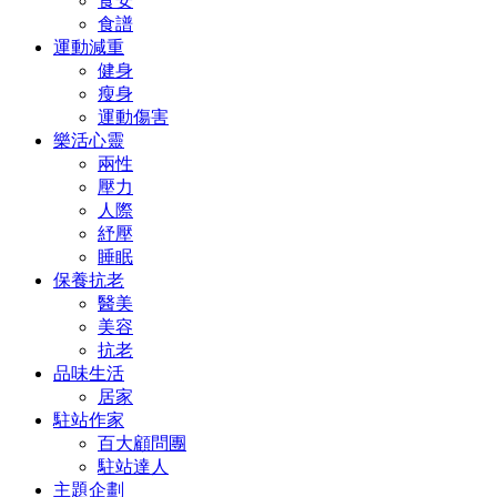
食安
食譜
運動減重
健身
瘦身
運動傷害
樂活心靈
兩性
壓力
人際
紓壓
睡眠
保養抗老
醫美
美容
抗老
品味生活
居家
駐站作家
百大顧問團
駐站達人
主題企劃