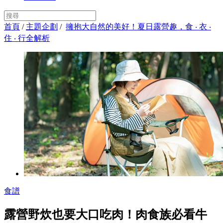
首頁
/
主題企劃
/
擁抱大自然的美好！夏日露營趣，食 ‧ 衣 ‧
住 ‧ 行全解析
食譜
露營野炊也要大口吃肉！肉食族必看牛