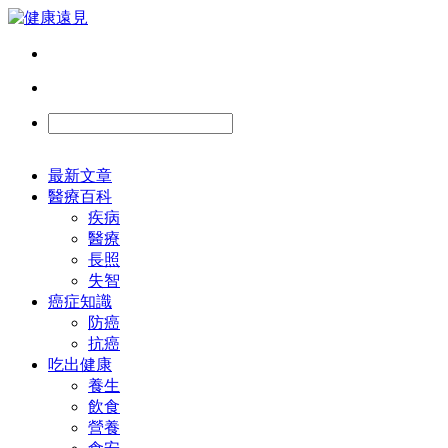
最新文章
醫療百科
疾病
醫療
長照
失智
癌症知識
防癌
抗癌
吃出健康
養生
飲食
營養