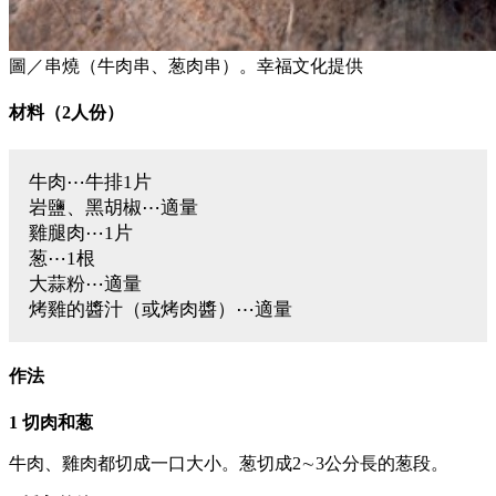
圖／串燒（牛肉串、葱肉串）。幸福文化提供
材料（2人份）
牛肉⋯牛排1片
岩鹽、黑胡椒⋯適量
雞腿肉⋯1片
葱⋯1根
大蒜粉⋯適量
烤雞的醬汁（或烤肉醬）⋯適量
作法
1 切肉和葱
牛肉、雞肉都切成一口大小。葱切成2∼3公分長的葱段。