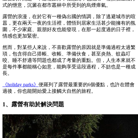
式的愜意，沉澱在都市叢林中所受到的烏煙瘴氣。
露營的浪漫，在於它有一種偽出國的情調，除了逃避城市的喧
囂，更在兩天一夜的生活裡，體悟到居家生活甚少能擁有的氛
圍，不少家庭、親朋好友也能發現，在那一起度過的日子裡，
情感也更加緊密。
然而，對某些人來說，不喜歡露營的原因就是準備過程太過繁
瑣，包含得自己搭帳、收帳、準備伙食，甚至炎熱、蚊蟲叮
咬、睡不舒適等問題也都成了考量的重點。但，人生本來就不
是每件事都能稱心如意，能夠享受這段過程，不妨也是一種成
長。
《holiday parks》
便羅列了露營最重要的6個優點，也許在體會
過後，你也能開始愛上接觸大自然的旅程。
1、露營有助於解決問題