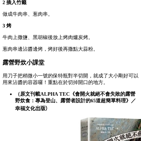
2 插入竹籤
做成牛肉串、葱肉串。
3 烤
牛肉上撒鹽、黑胡椒後放上烤肉爐炭烤。
葱肉串邊沾醬邊烤，烤好後再撒點大蒜粉。
露營野炊小課堂
用刀子把稍微小一號的保特瓶對半切開，就成了大小剛好可以
用來沾醬的容器囉！重點在於切掉開口的地方。
（原文刊載ALPHA TEC《會開火就絕不會失敗的露營
野炊食：專為登山、露營者設計的65道超簡單料理》／
幸福文化
出版）