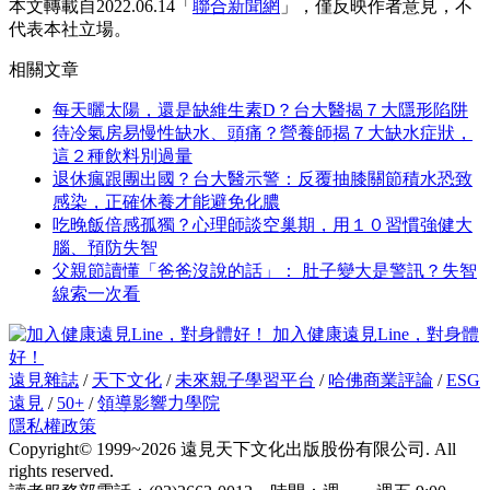
本文轉載自2022.06.14「
聯合新聞網
」，僅反映作者意見，不
代表本社立場。
相關文章
每天曬太陽，還是缺維生素D？台大醫揭７大隱形陷阱
待冷氣房易慢性缺水、頭痛？營養師揭７大缺水症狀，
這２種飲料別過量
退休瘋跟團出國？台大醫示警：反覆抽膝關節積水恐致
感染，正確休養才能避免化膿
吃晚飯倍感孤獨？心理師談空巢期，用１０習慣強健大
腦、預防失智
父親節讀懂「爸爸沒說的話」： 肚子變大是警訊？失智
線索一次看
加入健康遠見Line，對身體
好！
遠見雜誌
/
天下文化
/
未來親子學習平台
/
哈佛商業評論
/
ESG
遠見
/
50+
/
領導影響力學院
隱私權政策
Copyright© 1999~2026 遠見天下文化出版股份有限公司. All
rights reserved.