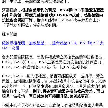
的一半以上，美國感染病例也增加當中。
齊嘉鈺說，
根據自然期刊的研究，BA.4和BA.5不但能逃避體
內中和抗體，即便完整接種3劑COVID-19疫苗，感染後體內
抗體也會明顯下降
，推測可能和COVID-19病毒棘蛋白上的
「受體結合區域」特定突變有關。
延伸閱讀
確診康復後獲「無敵星星」，還會感染BA.4、BA.5嗎？７大
QA一次看
台大兒童醫院院長、感染科權威黃立民接受媒體聯訪也指出，
BA.4、BA.5與BA.1、BA.2主要差異在於疫苗的抗體保護力，
BA.4、BA.5保護力比BA.1差8倍、比BA.2差4到6倍。
BA.4、BA.5一旦入侵社區，是否可能釀成另一波流行。黃立
民說，台灣因疫情剛過，目前確診者和打疫苗者都不少，或多
或少能擋一下，研判至少還有1個月蜜月期，7月造成大流行的
機會較小；不過，
到了8月確實可能因為疫苗效果變差，而出
現另一波疫情，單日確診數可能回升至5萬例或更高
。
指揮中心今天公布的BA.5本土病例，雖然曾和染疫家人共乘