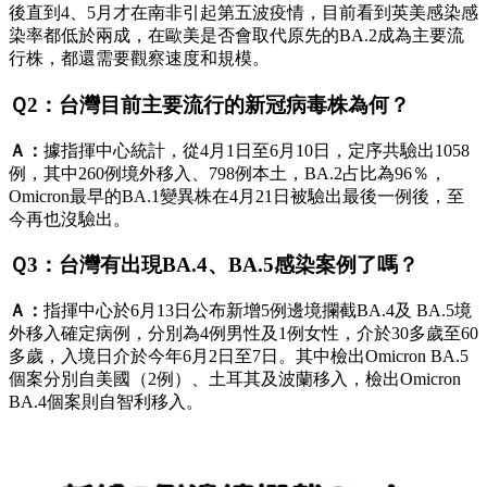
後直到4、5月才在南非引起第五波疫情，目前看到英美感染感
染率都低於兩成，在歐美是否會取代原先的BA.2成為主要流
行株，都還需要觀察速度和規模。
Ｑ2：台灣目前主要流行的新冠病毒株為何？
Ａ：
據指揮中心統計，從4月1日至6月10日，定序共驗出1058
例，其中260例境外移入、798例本土，BA.2占比為96％，
Omicron最早的BA.1變異株在4月21日被驗出最後一例後，至
今再也沒驗出。
Ｑ3：台灣有出現BA.4、BA.5感染案例了嗎？
Ａ：
指揮中心於6月13日公布新增5例邊境攔截BA.4及 BA.5境
外移入確定病例，分別為4例男性及1例女性，介於30多歲至60
多歲，入境日介於今年6月2日至7日。其中檢出Omicron BA.5
個案分別自美國（2例）、土耳其及波蘭移入，檢出Omicron
BA.4個案則自智利移入。