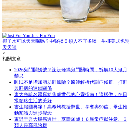
Just For You
椰子水可以天天喝嗎？中醫揭５類人不宜多喝，生椰美式也別
天天喝
×
相關文章
2026鬼門開幾號？謝沅瑾揭鬼門關時間，拆解10大鬼月
禁忌
睡眠不足增加脂肪肝風險？醫師解析代謝症候群、打鼾
與肝病的連鎖關係
東大急診名醫寫給焦慮世代的心靈指南！這樣做，在日
常領略生活的美好
書生報國典範！高希均教授辭世、享耆壽90歲，畢生推
動閱讀與進步觀念
東野圭吾大腸癌過世，享壽68歲！６異常症狀注意、５
類人是高風險群