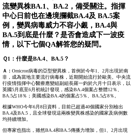
流變異株BA.1、BA.2，備受關注。指揮
中心日前也在邊境攔截BA.4及 BA.5案
例，變異病毒威力不容小覷，BA.4與
BA.5到底是什麼？是否會造成下一波疫
情，以下七個QA解答您的疑問。
Ｑ1：什麼是BA.4、BA.5？
Ａ：
Omicron病毒的亞型變異株，首例於今年1、2月出現於南
非，成為當地主要流行病毒株，近期開始流行於歐美。中央流
行疫情指揮中心醫療應變組副組長羅一鈞於六月十日表示，以
英國5月底至6月初統計發現，感染BA.4個案占整體12％、
BA.5占18％；美國感染BA.4的個案占5％、BA.5占8％。
根據WHO今年6月8日資料，目前已超過40個國家分別檢出
BA.4及BA.5，且全球發現這兩株變異株感染的國家及病例數
均持續增加。
但專家也指出，雖然BA.4和BA.5傳播力增加，但1、2月出現