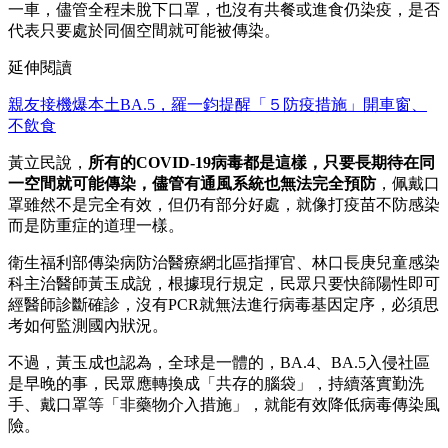
一車，儘管全程未脫下口罩，也沒有共餐或進食仍染疫，是否
代表只要處於同個空間就可能被傳染。
延伸閱讀
親友接機爆本土BA.5，羅一鈞提醒「５防疫措施」開車窗、
不飲食
黃立民說，
所有的COVID-19病毒都是這樣，只要長期待在同
一空間就可能傳染，儘管有通風系統也無法完全預防
，佩戴口
罩雖然不是完全有效，但仍有部分好處，就像打疫苗不防感染
而是防重症的道理一樣。
衛生福利部傳染病防治醫療網北區指揮官、林口長庚兒童感染
科主治醫師黃玉成說，根據現行規定，民眾只要快篩陽性即可
經醫師診斷確診，沒有PCR就無法進行病毒基因定序，必須思
考如何監測國內狀況。
不過，黃玉成也認為，全球是一體的，BA.4、BA.5入侵社區
是早晚的事，民眾應轉換成「共存的腦袋」，持續落實勤洗
手、戴口罩等「非藥物介入措施」，就能有效降低病毒傳染風
險。