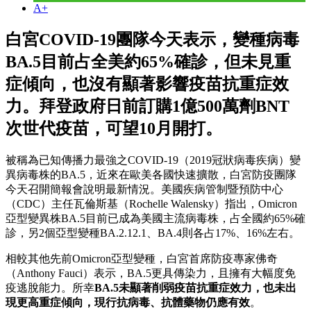
A+
白宮COVID-19團隊今天表示，變種病毒
BA.5目前占全美約65%確診，但未見重
症傾向，也沒有顯著影響疫苗抗重症效
力。拜登政府日前訂購1億500萬劑BNT
次世代疫苗，可望10月開打。
被稱為已知傳播力最強之COVID-19（2019冠狀病毒疾病）變
異病毒株的BA.5，近來在歐美各國快速擴散，白宮防疫團隊
今天召開簡報會說明最新情況。美國疾病管制暨預防中心
（CDC）主任瓦倫斯基（Rochelle Walensky）指出，Omicron
亞型變異株BA.5目前已成為美國主流病毒株，占全國約65%確
診，另2個亞型變種BA.2.12.1、BA.4則各占17%、16%左右。
相較其他先前Omicron亞型變種，白宮首席防疫專家佛奇
（Anthony Fauci）表示，BA.5更具傳染力，且擁有大幅度免
疫逃脫能力。所幸
BA.5未顯著削弱疫苗抗重症效力，也未出
現更高重症傾向，現行抗病毒、抗體藥物仍應有效
。