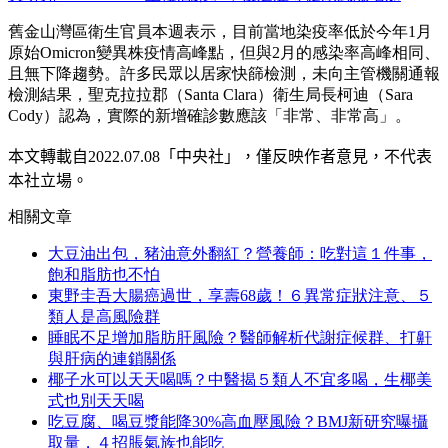
舊金山灣區衛生官員本週表示，目前當地染疫率低於今年1月
原始Omicron變異株疫情高峰點，但與2月的感染率高峰相同、
且無下降趨勢。許多民眾以居家快篩檢測，未向主管機關通報
檢測結果，聖克拉拉郡（Santa Clara）衛生局長柯迪（Sara
Cody）認為，實際的新增確診數應該「非常、非常高」。
本文轉載自2022.07
.08
「中央社」
，僅反映作者意見，不代表
本社立場。
相關文章
大豆油出包，豬油意外翻紅？營養師：吃對這１件事，
飽和脂肪也不怕
東野圭吾大腸癌過世，享壽68歲！６異常症狀注意、５
類人是高風險群
睡眠不足增加脂肪肝風險？醫師解析代謝症候群、打鼾
與肝病的連鎖關係
椰子水可以天天喝嗎？中醫揭５類人不宜多喝，生椰美
式也別天天喝
吃豆腐、喝豆漿能降30%高血壓風險？BMJ新研究曝攝
取量，４招脹氣族也能吃