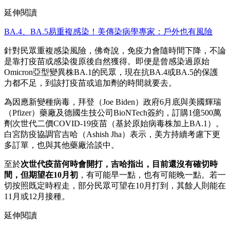
延伸閱讀
BA.4、BA.5易重複感染！美傳染病學專家：戶外也有風險
針對民眾重複感染風險，佛奇說，免疫力會隨時間下降，不論
是靠打疫苗或感染復原後自然獲得。即便是曾感染過原始
Omicron亞型變異株BA.1的民眾，現在抗BA.4或BA.5的保護
力都不足，到該打疫苗或追加劑的時間就要去。
為因應新變種病毒，拜登（Joe Biden）政府6月底與美國輝瑞
（Pfizer）藥廠及德國生技公司BioNTech簽約，訂購1億500萬
劑次世代二價COVID-19疫苗（基於原始病毒株加上BA.1）。
白宮防疫協調官吉哈（Ashish Jha）表示，美方持續考慮下更
多訂單，也與其他藥廠洽談中。
至於
次世代疫苗何時會開打，吉哈指出，目前還沒有確切時
間，但期望在10月初
，有可能早一點，也有可能晚一點。若一
切按照既定時程走，部分民眾可望在10月打到，其餘人則能在
11月或12月接種。
延伸閱讀