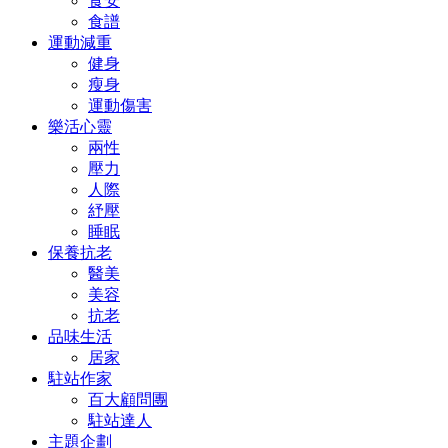
食安
食譜
運動減重
健身
瘦身
運動傷害
樂活心靈
兩性
壓力
人際
紓壓
睡眠
保養抗老
醫美
美容
抗老
品味生活
居家
駐站作家
百大顧問團
駐站達人
主題企劃