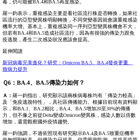
毒，仍可能被BA.4和BA.5再度感染。
羅一鈞表示，重複感染主要是看社區流行株是否轉換，如果社
區流行的亞型變異株明顯轉換，不同突變基因就會讓重複感染
機率大增。基本上，重複感染同一序列亞型變異株機會不大，
但若有BA.4和BA.5造成社區流行，因為有很強的傳染力跟免
疫逃脫，產生二次感染狀況應該會提高。
延伸閱讀
新冠病毒完美進化？研究：Omicron BA.5、BA.4發炎更重、
致病力提升
Ｑ6：BA.4、BA.5傳染力如何？
Ａ：
羅一鈞指出，研究顯示該兩株病毒株均有「傳染力較高」
及「免疫逃脫特性」，具社區傳播能力。根據目前現有資料顯
示，和BA.1、BA.2相比，BA.4、BA.5增加20至30%的傳播
力，但不像之前從Delta變成Omicron變異株，感染人數以倍數
增加，還需觀察國外疫情趨勢。
羅一鈞強調，不過依照現有研究顯示BA.4及BA.5致重症機率
尚無明顯較高，但傳染力已提高，仍需嚴密監測，並提高疫苗