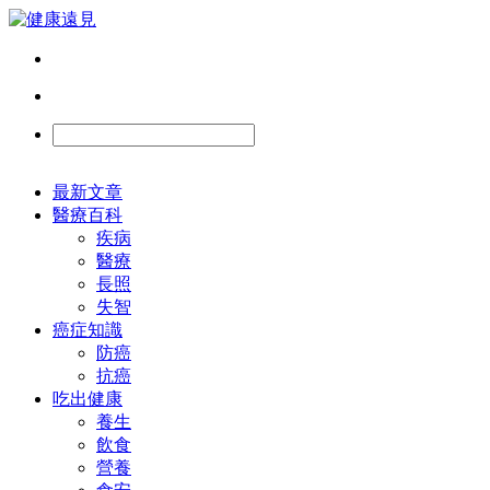
最新文章
醫療百科
疾病
醫療
長照
失智
癌症知識
防癌
抗癌
吃出健康
養生
飲食
營養