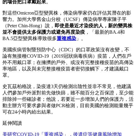
的場合把口罩戴起來
。
對這些Omicron亞型變異株，傳染病學家仍在評估其潛在的影
響力。加州大學舊金山分校（UCSF）傳染病學專家陳子平
（Peter Chin-Hong）說，
即使是最近才染疫的人，新的變異株
並不會提供太多保護力或避免再度染疫
，「最新的BA.4和
BA.5亞型變異株導致很多
重複感染
」。
美國疾病管制暨預防中心（CDC）的口罩政策沒有改變，不
論有無接種COVID-19（2019冠狀病毒疾病）疫苗，人們在戶
外不用戴口罩；在擁擠的戶外、或沒有完整接種疫苗的高傳染
率地區，以及與未完整接種疫苗者密切接觸下，才建議戴口
罩。
史瓦茲柏格說，染疫達3天仍檢測出陰性並非不常見，他建議
人們參加戶外派對前先做快篩，雖不能百分之百保證，至少能
排除掉一些確診者；他說，若要近一步增加人們的保護力，活
動主辦方可要求參與者做PCR檢測，目前美國的檢測能量幾乎
可在24小時內給出結果。
延伸閱讀
美研究COVID-19「重複感染」，後遺症等健康風險增加