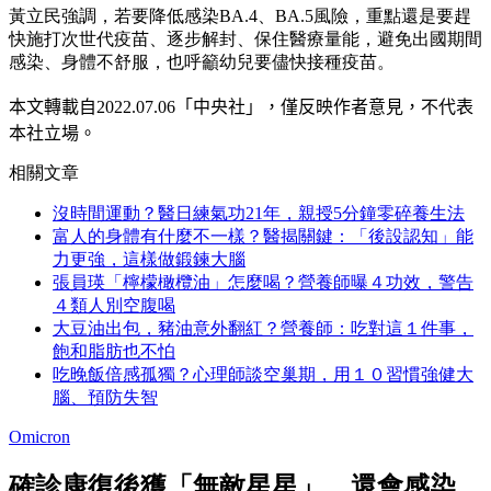
黃立民強調，若要降低感染BA.4、BA.5風險，重點還是要趕
快施打次世代疫苗、逐步解封、保住醫療量能，避免出國期間
感染、身體不舒服，也呼籲幼兒要儘快接種疫苗。
本文轉載自2022.07
.06
「中央社」
，僅反映作者意見，不代表
本社立場。
相關文章
沒時間運動？醫日練氣功21年，親授5分鐘零碎養生法
富人的身體有什麼不一樣？醫揭關鍵：「後設認知」能
力更強，這樣做鍛鍊大腦
張員瑛「檸檬橄欖油」怎麼喝？營養師曝４功效，警告
４類人別空腹喝
大豆油出包，豬油意外翻紅？營養師：吃對這１件事，
飽和脂肪也不怕
吃晚飯倍感孤獨？心理師談空巢期，用１０習慣強健大
腦、預防失智
Omicron
確診康復後獲「無敵星星」，還會感染