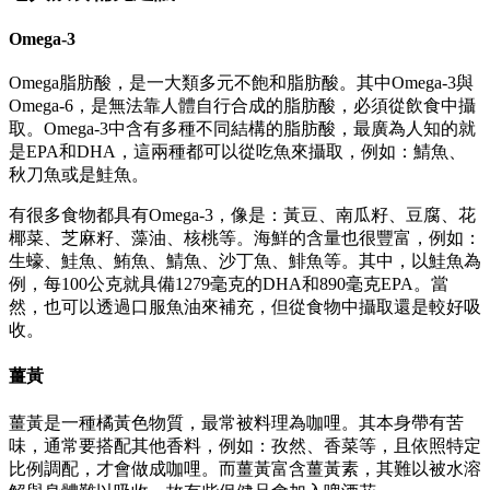
Omega-3
Omega脂肪酸，是一大類多元不飽和脂肪酸。其中Omega-3與
Omega-6，是無法靠人體自行合成的脂肪酸，必須從飲食中攝
取。Omega-3中含有多種不同結構的脂肪酸，最廣為人知的就
是EPA和DHA，這兩種都可以從吃魚來攝取，例如：鯖魚、
秋刀魚或是鮭魚。
有很多食物都具有Omega-3，像是：黃豆、南瓜籽、豆腐、花
椰菜、芝麻籽、藻油、核桃等。海鮮的含量也很豐富，例如：
生蠔、鮭魚、鮪魚、鯖魚、沙丁魚、鯡魚等。其中，以鮭魚為
例，每100公克就具備1279毫克的DHA和890毫克EPA。當
然，也可以透過口服魚油來補充，但從食物中攝取還是較好吸
收。
薑黃
薑黃是一種橘黃色物質，最常被料理為咖哩。其本身帶有苦
味，通常要搭配其他香料，例如：孜然、香菜等，且依照特定
比例調配，才會做成咖哩。而薑黃富含薑黃素，其難以被水溶