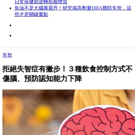
日常保健助逆轉肌瘤體質
魚油不是大腦萬靈丹！研究揭高劑量DHA難防失智，這
些才是關鍵重點
失智
拒絕失智症有撇步！３種飲食控制方式不
傷腦、預防認知能力下降