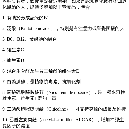
照顧失智者，飲食重點從這開始！如果是認知退化或有認知退
化風險的人，建議多增加以下營養品，包含：
1. 有助於形成記憶的B1
2. 泛酸（Pantothenic acid），特別是有注意力或警覺困擾的人
3. B6、B12、葉酸鹽的組合
4. 維生素C
5. 維生素D
6. 混合生育醇及生育三烯酚的維生素E
7. 白藜蘆醇，是植物抗毒素、抗氧化劑
8. 菸鹼硫酸醯胺核苷（Nicotinamide riboside），是一種水溶性
維生素、維生素B群的一員
9. 二磷酸胞嘧啶膽鹼（Citicoline），可支持突觸的成長及維持
10. 乙酰左旋肉鹼（acetyl-L-carnitine, ALCAR），增加神經生
長因子的濃度