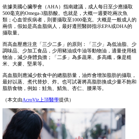
依據美國心臟學會（AHA）指南建議，成人每日至少應攝取
500毫克的Omega-3脂肪酸。也就是，大概一週要吃兩次魚
類；心血管疾病者，則要攝取至1000毫克。大概是一般成人的
兩倍，假如是高血脂病人，最好遵照醫師指示EPA或DHA的
攝取量。
而高血壓應注意「三少二多」的原則：「三少」為低油脂、少
調味品、少加工食品，少用豬油或牛油等動物油，適量使用植
物油，減少身體負擔；「二多」為多蔬果、多高纖，像是糙
米、大麥、堅果等。
高血脂則應減少飲食中的總脂肪量，油炸會增加脂肪的攝取，
最好以蒸、煮代替炒、炸。也可試著將高脂肪換成少量不飽和
脂肪食物，例如：鮭魚、鯖魚、杏仁、腰果等。
（本文由
AcroViz上頂醫學
提供）