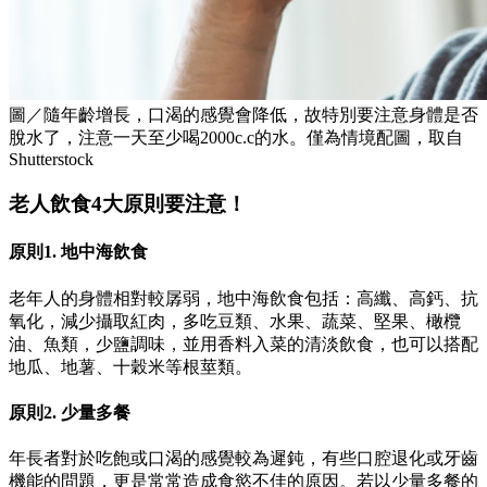
圖／隨年齡增長，口渴的感覺會降低，故特別要注意身體是否
脫水了，注意一天至少喝2000c.c的水。僅為情境配圖，取自
Shutterstock
老人飲食4大原則要注意！
原則1. 地中海飲食
老年人的身體相對較孱弱，地中海飲食包括：高纖、高鈣、抗
氧化，減少攝取紅肉，多吃豆類、水果、蔬菜、堅果、橄欖
油、魚類，少鹽調味，並用香料入菜的清淡飲食，也可以搭配
地瓜、地薯、十穀米等根莖類。
原則2. 少量多餐
年長者對於吃飽或口渴的感覺較為遲鈍，有些口腔退化或牙齒
機能的問題，更是常常造成食慾不佳的原因。若以少量多餐的