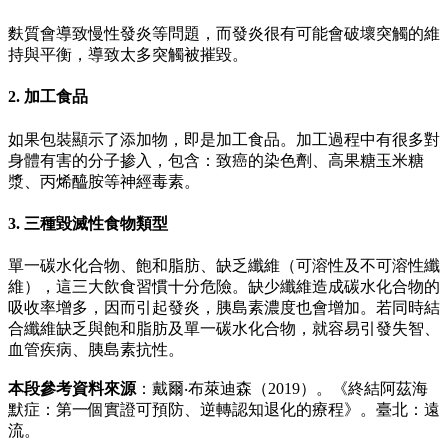
麩質會導致慢性發炎等問題，而發炎很有可能會破壞突觸的維
持與平衡，導致太多突觸被摧毀。
2. 加工食品
如果包裝顯示了添加物，即是加工食品。加工過程中有很多對
身體有害的分子掺入，包含：致癌的染色劑、高果糖玉米糖
漿、丙烯醯胺等神經毒素。
3. 三種毀滅性食物類型
單一碳水化合物、飽和脂肪、缺乏纖維（可溶性及不可溶性纖
維），這三大飲食習慣十分危險。缺少纖維造成碳水化合物的
吸收率增多，因而引起發炎，胰島素濃度也會增加。若同時結
合纖維缺乏與飽和脂肪及單一碳水化合物，就容易引發失智、
血管疾病、胰島素抗性。
本段參考資料來源
：戴爾‧布萊迪森（2019）。《終結阿茲海
默症：第一個實證可預防、逆轉認知退化的療程》。臺北：遠
流。