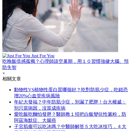
Just For You
吃晚飯倍感孤獨？心理師談空巢期，用１０習慣強健大腦、預
防失智
×
相關文章
動物性VS植物性蛋白質哪個好？吃對防肌少症，吃錯恐
增20%心血管疾病風險
年紀大發福？中年防肌少症，別漏了肥胖！台大權威：
別只當病因，沒當成疾病
愛吃飯吃麵怕發胖？醫師教１招把白飯變抗性澱粉，防
阿茲海默症、大腸癌
子宮肌瘤可以吃冰嗎？中醫師解答５大吃冰技巧，４大