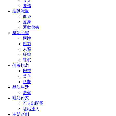
食安
食譜
運動減重
健身
瘦身
運動傷害
樂活心靈
兩性
壓力
人際
紓壓
睡眠
保養抗老
醫美
美容
抗老
品味生活
居家
駐站作家
百大顧問團
駐站達人
主題企劃