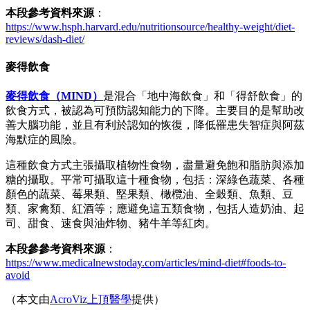
本段參考資料來源
：
https://www.hsph.harvard.edu/nutritionsource/healthy-weight/diet-
reviews/dash-diet/
麥得飲食
麥得飲食（MIND）
是混合「地中海飲食」和「得舒飲食」的
飲食方式，被認為可預防認知能力的下降。主要目的是幫助改
善大腦功能，並且有利於認知的恢復，降低罹患失智症與阿茲
海默症的風險。
這種飲食方式主張攝取植物性食物，盡量避免飽和脂肪與添加
糖的攝取。平常可攝取這十種食物，包括：深綠色蔬菜、各種
顏色的蔬菜、莓果類、堅果類、橄欖油、全穀類、魚類、豆
類、家禽類、紅酒等；應避免這五類食物，包括人造奶油、起
司、甜食、速食與油炸物、豬牛羊等紅肉。
本段參參考資料來源
：
https://www.medicalnewstoday.com/articles/mind-diet#foods-to-
avoid
（本文由
AcroViz上頂醫學
提供）