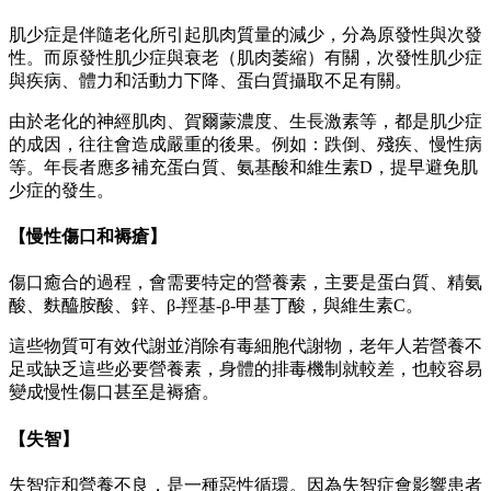
肌少症是伴隨老化所引起肌肉質量的減少，分為原發性與次發
性。而原發性肌少症與衰老（肌肉萎縮）有關，次發性肌少症
與疾病、體力和活動力下降、蛋白質攝取不足有關。
由於老化的神經肌肉、賀爾蒙濃度、生長激素等，都是肌少症
的成因，往往會造成嚴重的後果。例如：跌倒、殘疾、慢性病
等。年長者應多補充蛋白質、氨基酸和維生素D，提早避免肌
少症的發生。
【慢性傷口和褥瘡】
傷口癒合的過程，會需要特定的營養素，主要是蛋白質、精氨
酸、麩醯胺酸、鋅、β-羥基-β-甲基丁酸，與維生素C。
這些物質可有效代謝並消除有毒細胞代謝物，老年人若營養不
足或缺乏這些必要營養素，身體的排毒機制就較差，也較容易
變成慢性傷口甚至是褥瘡。
【失智】
失智症和營養不良，是一種惡性循環。因為失智症會影響患者