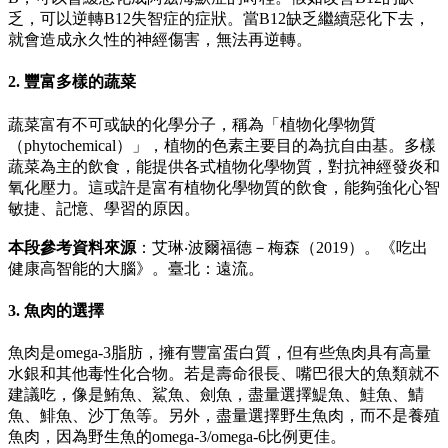
乏，可以逆轉B12失智症的症狀。當B12缺乏繼續惡化下去，
就會造成永久性的神經傷害，無法再逆轉。
2. 豐富多樣的蔬菜
蔬菜富有不可或缺的化學分子，稱為「植物化學物質
（phytochemical）」，植物的色素主要目的為抗自由基。多樣
蔬菜為主的飲食，能提供各式植物化學物質，對抗神經發炎和
氧化壓力。這或許是富有植物化學物質的飲食，能夠強化心智
敏捷、記憶、學習的原因。
本段參考資料來源
：艾琳‧波爾福德－梅森（2019）。《吃出
健康高智能的大腦》。臺北：遠流。
3. 魚肉的選擇
魚肉是omega-3脂肪，擁有豐富蛋白質，但有些魚肉具有高量
水銀和其他毒性化合物。若是壽命很長、嘴巴很大的魚類就不
建議吃，像是鮪魚、鯊魚、劍魚，盡量選擇鯷魚、鮭魚、鯖
魚、鯡魚、沙丁魚等。另外，盡量選擇野生魚肉，而不是養殖
魚肉，因為野生魚的omega-3/omega-6比例更佳。