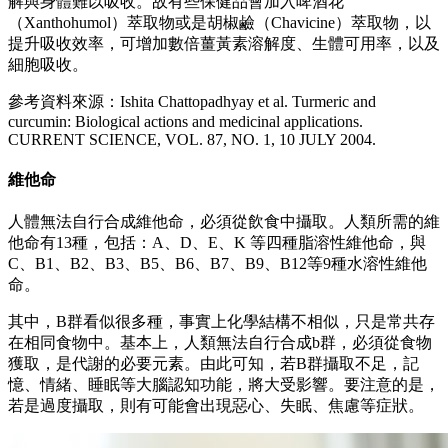
解與身體難以吸收。故有些保健品會加入啤酒花
（Xanthohumol）萃取物或是胡椒鹼（Chavicine）萃取物，以
提升吸收效率，可增加數倍薑黃素溶解度、生體可用率，以及
細胞吸收。
參考資料來源：Ishita Chattopadhyay et al. Turmeric and
curcumin: Biological actions and medicinal applications.
CURRENT SCIENCE, VOL. 87, NO. 1, 10 JULY 2004.
維他命
人體無法自行合成維他命，必須從飲食中攝取。人類所需的維
他命有13種，包括：A、D、E、K 等四種脂溶性維他命，與
C、B1、B2、B3、B5、B6、B7、B9、B12等9種水溶性維他
命。
其中，B群看似很多種，事實上化學結構不相似，只是常共存
在相同食物中。基本上，人類無法自行合成
b
群，必須從食物
獲取，是代謝的必要元素。由此可知，若B群攝取不足，記
憶、情緒、睡眠等大腦認知功能，將大受影響。要注意的是，
若是過度攝取，則有可能會出現惡心、失眠、焦慮等症狀。