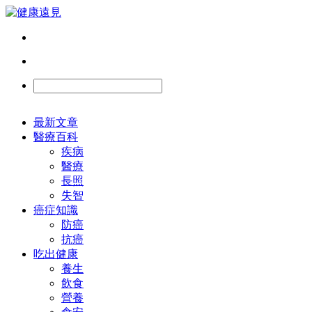
最新文章
醫療百科
疾病
醫療
長照
失智
癌症知識
防癌
抗癌
吃出健康
養生
飲食
營養