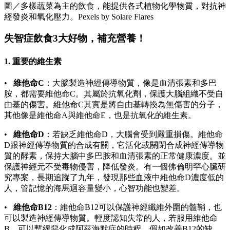
圖／多樣蔬菜為主的飲食，能提供各式植物化學物質，對抗神
經發炎和氧化壓力。Pexels by Solare Flares
失智症飲食3大好物，補充營養！
1. 重要的維生素
•
維他命C
：大腦製造神經傳導物質，像是血清張素和多巴
胺，都需要維他命C。其屬於抗氧化劑，保護大腦組織不受自
由基的傷害。維他命C其實是將自由基轉換為無傷害的分子，
其他像是維他命A與維他命E，也是抗氧化的維生素。
•
維他命D
：若缺乏維他命D，大腦會受到嚴重損傷。維他命
D跟神經傳導物質的合成有關，它活化或關閉合成神經傳導物
質的酵素，保持大腦中多巴胺和血清張素的正常健康濃度。並
保護神經元不受毒物侵害，降低發炎。有一個佛倫明罕心臟研
究專案，長期追蹤了九年，發現那些血液中維他命D濃度低的
人，管記憶的海馬迴容量變小，心智功能也變差。
•
維他命B12
：維他命B12可以保護神經纖維外圍的髓鞘，也
可以製造神經傳導物質。輕度認知失常的人，若服用維他命
B，可以暫緩惡化成阿茲海默症的時程。假如改善B12的缺