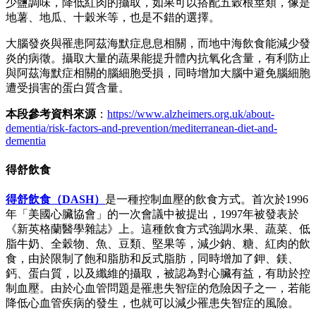
少鹽調味，降低紅肉的攝取，如果可以搭配五穀根莖類，像是
地薯、地瓜、十穀米等，也是不錯的選擇。
大腦發炎與罹患阿茲海默症息息相關，而地中海飲食能減少發
炎的病徵。攝取大量的蔬果能提升體內抗氧化含量，有利防止
與阿茲海默症相關的腦細胞受損，同時增加大腦中避免腦細胞
遭受損害的蛋白質含量。
本段參考資料來源
：
https://www.alzheimers.org.uk/about-
dementia/risk-factors-and-prevention/mediterranean-diet-and-
dementia
得舒飲食
得舒飲食（DASH）
是一種控制血壓的飲食方式。首次於1996
年「美國心臟協會」的一次會議中被提出，1997年被發表於
《新英格蘭醫學雜誌》上。這種飲食方式強調水果、蔬菜、低
脂牛奶、全穀物、魚、豆類、堅果等，減少鈉、糖、紅肉的飲
食，由於限制了飽和脂肪和反式脂肪，同時增加了鉀、鎂、
鈣、蛋白質，以及纖維的攝取，被認為對心臟有益，有助於控
制血壓。由於心血管問題是罹患失智症的危險因子之一，若能
降低心血管疾病的發生，也就可以減少罹患失智症的風險。