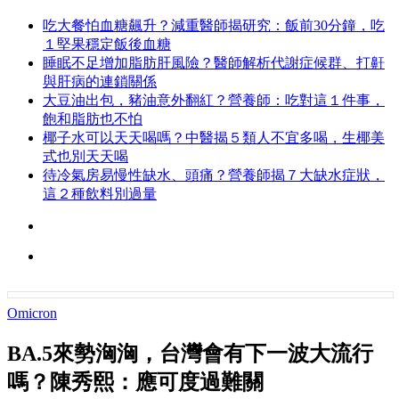
吃大餐怕血糖飆升？減重醫師揭研究：飯前30分鐘，吃
１堅果穩定飯後血糖
睡眠不足增加脂肪肝風險？醫師解析代謝症候群、打鼾
與肝病的連鎖關係
大豆油出包，豬油意外翻紅？營養師：吃對這１件事，
飽和脂肪也不怕
椰子水可以天天喝嗎？中醫揭５類人不宜多喝，生椰美
式也別天天喝
待冷氣房易慢性缺水、頭痛？營養師揭７大缺水症狀，
這２種飲料別過量
Omicron
BA.5來勢洶洶，台灣會有下一波大流行
嗎？陳秀熙：應可度過難關