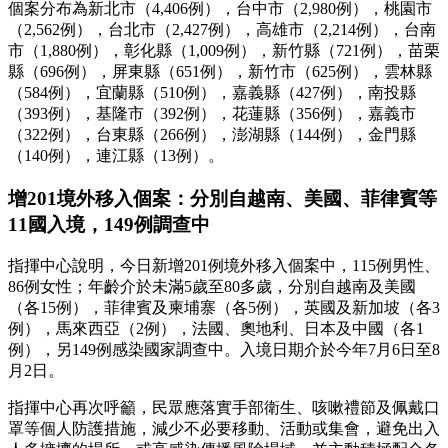
個案分布為新北市（4,406例），台中市（2,980例），桃園市
（2,562例），台北市（2,427例），高雄市（2,214例），台南
市（1,880例），彰化縣（1,009例），新竹縣（721例），苗栗
縣（696例），屏東縣（651例），新竹市（625例），雲林縣
（584例），宜蘭縣（510例），嘉義縣（427例），南投縣
（393例），基隆市（392例），花蓮縣（356例），嘉義市
（322例），台東縣（266例），澎湖縣（144例），金門縣
（140例），連江縣（13例）。
增201境外移入個案：分別自越南、美國、菲律賓等
11國入境，149例調查中
指揮中心說明，今日新增201例境外移入個案中，115例男性、
86例女性；年齡介於未滿5歲至80多歲，分別自越南及美國
（各15例），菲律賓及柬埔寨（各5例），英國及新加坡（各3
例），馬來西亞（2例），法國、奧地利、日本及中國（各1
例），另149例感染國家調查中。入境日期介於今年7月6日至8
月2日。
指揮中心再次呼籲，民眾應落實手部衛生、咳嗽禮節及佩戴口
罩等個人防護措施，減少不必要移動、活動或集會，避免出入