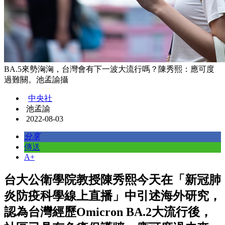
BA.5來勢洶洶，台灣會有下一波大流行嗎？陳秀熙：應可度
過難關。池孟諭攝
中央社
池孟諭
2022-08-03
分享
傳送
A+
台大公衛學院教授陳秀熙今天在「新冠肺
炎防疫科學線上直播」中引述海外研究，
認為台灣經歷Omicron BA.2大流行後，