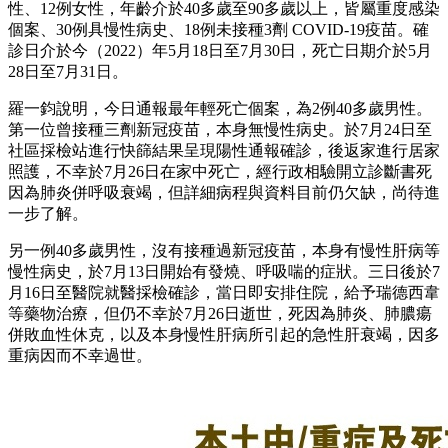
性、12例女性，年齡介於40多歲至90多歲以上，皆屬重度感染
個案、30例具慢性病史、18例未接種3劑 COVID-19疫苗。確
診日介於今（2022）年5月18日至7月30日，死亡日期介於5月
28日至7月31日。
羅一鈞說明，今日通報最年輕死亡個案，為2例40多歲男性。
第一位曾接種三劑新冠疫苗，本身無慢性病史。於7月24日至
社區採檢站進行快篩結果呈現陽性通報確診，後返家進行居家
照護，不幸於7月26日在家中死亡，經行政相驗開立診斷書死
因為肺炎併呼吸衰竭，但詳細病程與資料目前仍欠缺，尚待進
一步了解。
另一例40多歲男性，沒有接種過新冠疫苗，本身有慢性肝病等
慢性病史，於7月13日開始有發燒、呼吸喘的症狀。三日後於7
月16日至醫院就醫採檢確診，當日即安排住院，給予瑞德西韋
等藥物治療，但仍不幸於7月26日逝世，死因為肺炎、肺膿瘍
併敗血性休克，以及本身慢性肝病所引起的急性肝衰竭，因多
重病因而不幸過世。