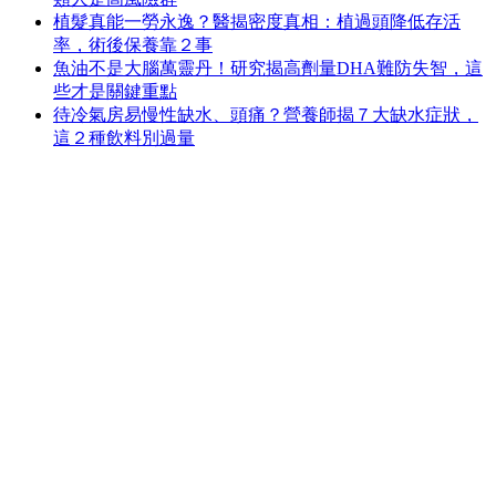
植髮真能一勞永逸？醫揭密度真相：植過頭降低存活
率，術後保養靠２事
魚油不是大腦萬靈丹！研究揭高劑量DHA難防失智，這
些才是關鍵重點
待冷氣房易慢性缺水、頭痛？營養師揭７大缺水症狀，
這２種飲料別過量