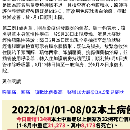
是因為該名男童發燒持續不退，且檢查有心包膜積水，醫師再
評估整體病程後懷疑是MIS-C，而改用免疫球蛋白治療，症狀
逐漸改善，於7月1日順利出院。
第二例1歲男童，則為染疫併發腦炎的個案。羅一鈞表示，該
名男童本身無慢性疾病，於5月28日出現發燒、流鼻水症狀，
經快篩陽性確診；隔日5月29日因出現全身抽搐至急診就醫，
經電腦斷層檢查顯示有腦水腫情形，疑似為腦炎。故緊急收治
住院給予類固醇、瑞德西韋、降腦壓藥、抗癲癇藥物治療，並
插管使用呼吸器，轉入住加護病房持續照護；順利於6月9日拔
管移除呼吸器，6月13轉日轉至一般病房，於6月28日康復出
院。
延伸閱讀
喉嚨痛、頭痛、咳嗽比例提高，醫曝10大感染BA.5常見症狀