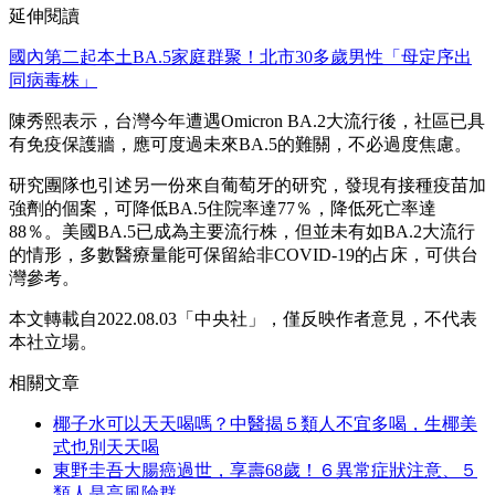
延伸閱讀
國內第二起本土BA.5家庭群聚！北市30多歲男性「母定序出
同病毒株」
陳秀熙表示，台灣今年遭遇Omicron BA.2大流行後，社區已具
有免疫保護牆，應可度過未來BA.5的難關，不必過度焦慮。
研究團隊也引述另一份來自葡萄牙的研究，發現有接種疫苗加
強劑的個案，可降低BA.5住院率達77％，降低死亡率達
88％。美國BA.5已成為主要流行株，但並未有如BA.2大流行
的情形，多數醫療量能可保留給非COVID-19的占床，可供台
灣參考。
本文轉載自2022.08.03「中央社」，僅反映作者意見，不代表
本社立場。
相關文章
椰子水可以天天喝嗎？中醫揭５類人不宜多喝，生椰美
式也別天天喝
東野圭吾大腸癌過世，享壽68歲！６異常症狀注意、５
類人是高風險群