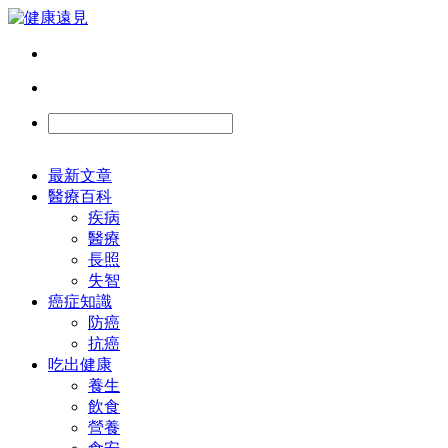
最新文章
醫療百科
疾病
醫療
長照
失智
癌症知識
防癌
抗癌
吃出健康
養生
飲食
營養