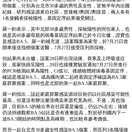
明個案，分別為台北市30多歲的男性及女性，皆無半年內出國
紀錄，研判感染源來自社區，曾接種3劑與2劑疫苗，兩人各有
1名接觸者採檢陽性，基因定序結果備受關注。
羅一鈞表示，其中北部30多歲男性，採檢陽性的同住家人，也
就是其60多歲母親的病毒基因定序結果已於今日出爐，證實也
是感染BA.5。羅一鈞補充道，該案職業為家管，於7月25日曾
開車接送指標個案送醫，7月27日接受匡列而採檢。
但結果尚未出爐，該案28日即出現頭痛、畏寒及上呼吸道症
狀，居家快篩呈陽性，29日也接獲實驗室通知7月27日所進行
的PCR檢測結果為陽性，Ct值32。後續檢體經病毒基因定序，
確認是感染BA.5，成為國內第二起經基因定序確認為BA.5家
庭群聚個案，同時也是北部的第一起BA.5家庭群聚。
羅一鈞指出，該起家庭群聚感染源頭目前仍以社區感染可能性
最高，但還沒有辦法釐清傳染來源究竟為何。不過，其也強
調，目前BA.5的檢出率在社區還是偏低，仍佔2%左右，後續
仍須持續觀察BA.5佔比是否有逐漸提高，對於研判國內下一
波BA.5開始的時間點及高峰期，也比較有參考價值。
而另一起台北市30多歲女性感染BA.5個案，所匡列3名職場接