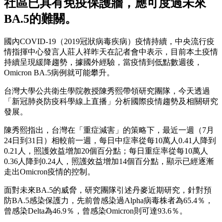
社區已具有免疫保護牆，應可度過未來
BA.5的難關。
國內COVID-19（2019冠狀病毒疾病）疫情持續，中央流行疫
情指揮中心發言人莊人祥昨天在記者會中表示，目前本土疫情
持續呈現緩降趨勢，據國外經驗，當疫情到低點數週後，
Omicron BA.5病例就可能攀升。
台灣大學公共衛生學院教授陳秀熙帶領研究團隊，今天透過
「新冠肺炎防疫科學線上直播」分析國際疫情趨勢及相關研究
發展。
陳秀熙指出，台灣在「重症減害」的策略下，最近一週（7月
24日到31日）相較前一週，每日中症率從每10萬人0.41人降到
0.21人，照護效益增加20個百分點；每日重症率從每10萬人
0.36人降到0.24人，照護效益增加14個百分點，顯示已經逐漸
走出Omicron疫情的控制。
面對未來BA.5的威脅，研究團隊引述丹麥近期研究，針對預
防BA.5感染保護力，先前曾感染過Alpha病毒株者為65.4％，
曾感染Delta為46.9％，曾感染Omicron則可達93.6％。