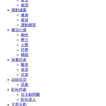
食安
食譜
運動減重
健身
瘦身
運動傷害
樂活心靈
兩性
壓力
人際
紓壓
睡眠
保養抗老
醫美
美容
抗老
品味生活
居家
駐站作家
百大顧問團
駐站達人
主題企劃