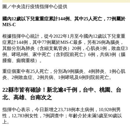
圖／中央流行疫情指揮中心提供
國內12歲以下兒童重症累計144例、其中25人死亡，77例屬於
MIS-C
根據指揮中心統計，從今2022年1月至今國內12歲以下兒童重
症累計144例，其中77例屬於MIS-C最多，另有26例為腦炎，
其餘分別為肺炎（含細支氣管炎）20例，心肌炎1例，敗血症3
例、哮吼8例、家中死亡（含到院前死亡）6例，共病3例（腦
腫瘤、癲癇重積）。
重症個案中有25人死亡，分別為9例腦炎、4例肺炎、1例心肌
炎、2例敗血症、2例共病、1例哮吼及6例到院前死亡。
22縣市皆有確診！新北逾4千例，台中、桃園、台
北、高雄、台南次之
指揮中心表示，今日新增之23,718例本土病例，10,928例男
性，12,783例女性，7例調查中；年齡介於未滿5歲至90歲以
上。