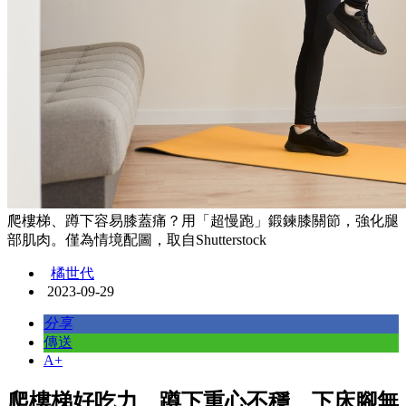
爬樓梯、蹲下容易膝蓋痛？用「超慢跑」鍛鍊膝關節，強化腿
部肌肉。僅為情境配圖，取自Shutterstock
橘世代
2023-09-29
分享
傳送
A+
爬樓梯好吃力、蹲下重心不穩、下床腳無