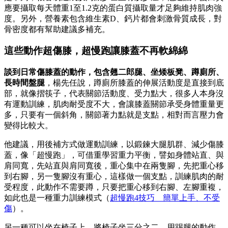
應要攝取每天體重1至1.2克的蛋白質攝取量才足夠維持肌肉強
度。另外，營養素包含維生素D、鈣片都會刺激骨質成長，對
骨密度都有幫助建議多補充。
這些動作超傷膝，超慢跑讓膝蓋不再軟綿綿
談到日常傷膝蓋的動作，包含翹二郎腿、坐矮板凳、蹲廁所、
長時間盤腿
，楊先任說，蹲廁所膝蓋的伸展活動度是直接到底
部，就像摺筷子，代表關節活動度、受力點大，很多人本身沒
有運動訓練，肌肉耐受度不大，會讓膝蓋關節承受身體重量更
多，只要有一個斜角，關節著力點就是支點，相對而言壓力會
變得比較大。
他建議，用後補方式做運動訓練，以鍛鍊大腿肌群、減少傷膝
蓋，像「超慢跑」，可借重學習重力平衡，譬如身體站直、與
肩同寬，先站直與肩同寬後，重心集中在兩隻腳，先把重心移
到右腳，另一隻腳沒有重心，這樣做一個支點，訓練肌肉的耐
受程度，此動作不需要蹲，只要把重心移到右腳、左腳重複，
如此也是一種重力訓練模式（
超慢跑4技巧 簡單上手、不受
傷
）。
另一種可以坐在椅子上，將椅子坐三分之二，用踢腿的動作，