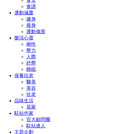
食安
食譜
運動減重
健身
瘦身
運動傷害
樂活心靈
兩性
壓力
人際
紓壓
睡眠
保養抗老
醫美
美容
抗老
品味生活
居家
駐站作家
百大顧問團
駐站達人
主題企劃