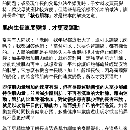
的問題；或發現年長的父母無法坐矮凳時，子女就改買高腳
椅，讓父母就座比較方便，但這些都是治標不治本的做法，訓
練長輩們的「
核心肌群
」才是根本的解決之道。
肌肉生長速度變慢，才更要運動
常常有人問我：「老師，我年紀都這麼大了，還可以訓練肌肉
嗎？」我都回答他們：「當然可以，只要你肯訓練，都有機會
的。」人體的細胞是在臨終失去生命機能後才會停止細胞分
裂；如果要增加肌肉纖維，就必須利用一定強度的肌力訓練，
才能刺激肌肉再生，試想看看，平常你讓細胞都處於輕鬆安逸
的狀態，它怎麼有機會生長呢？加上年齡增長後，因為荷爾蒙
的變化，的確會讓肌肉生長的速度變慢，所以才更要運動！
即便肌肉量增加的速度有限，但有長期運動習慣的人至少能維
持住肌肉量，並且減少體脂肪，不再有沉重的大肚腩。藉由運
動，讓肌肉比重逐漸增加，對於很多患有肌少症的長者來說，
就足以改善平日的行動能力，進而提升自己的生活品質。
如果
願意長時間投資健康存摺，多些健康年歲能遊山玩水或含飴弄
孫不是更好嗎？
為了更精準地了解長者透過肌力訓練的身體變化，在這些年來