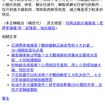
小腿往前踢，伸直、腳尖往後勾，腳板跟腳尖往後勾的動作，
也可刺激大腿肌肉，增加肌肉耐受程度、減少膝蓋受力較多的
情況。
（本文轉載自《橘世代》，原文標題：
別再說跑步傷膝蓋！肥
胖更傷膝 用「超慢跑」強化腿肌
）
相關文章
亞洲蹲會傷膝蓋？醫師圖解正確姿勢與４大好處，
50+測關節退化必看
膝蓋腫痛無法彎曲？台大醫揭髕前滑囊炎反覆積水原
因，６招救膝關節
吃晚飯倍感孤獨？心理師談空巢期，用１０習慣強健大
腦、預防失智
子宮肌瘤可以吃冰嗎？中醫師解答５大吃冰技巧，４大
日常保健助逆轉肌瘤體質
魚油不是大腦萬靈丹！研究揭高劑量DHA難防失智，這
些才是關鍵重點
養生