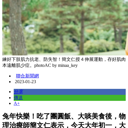
練好下肢肌力抗老、防失智！簡文仁授４伸展運動，存好肌肉
本遠離肌少症。photoAC by minaa_key
聯合新聞網
2023-01-23
分享
傳送
A+
兔年快樂！吃了團圓飯、大啖美食後，物
理治療師簡文仁表示，今天大年初一，大