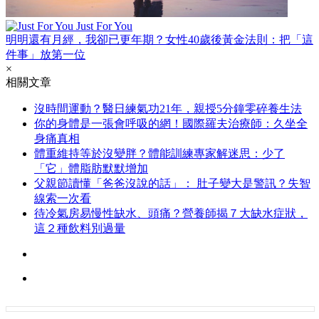
Just For You
明明還有月經，我卻已更年期？女性40歲後黃金法則：把「這
件事」放第一位
×
相關文章
沒時間運動？醫日練氣功21年，親授5分鐘零碎養生法
你的身體是一張會呼吸的網！國際羅夫治療師：久坐全
身痛真相
體重維持等於沒變胖？體能訓練專家解迷思：少了
「它」體脂肪默默增加
父親節讀懂「爸爸沒說的話」： 肚子變大是警訊？失智
線索一次看
待冷氣房易慢性缺水、頭痛？營養師揭７大缺水症狀，
這２種飲料別過量