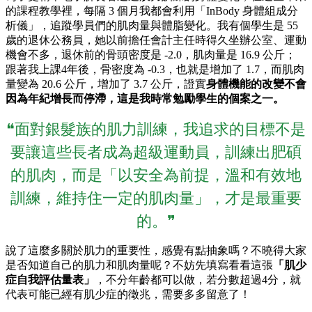
的課程教學裡，每隔 3 個月我都會利用「InBody 身體組成分
析儀」，追蹤學員們的肌肉量與體脂變化。我有個學生是 55
歲的退休公務員，她以前擔任會計主任時得久坐辦公室、運動
機會不多，退休前的骨頭密度是 -2.0，肌肉量是 16.9 公斤；
跟著我上課4年後，骨密度為 -0.3，也就是增加了 1.7，而肌肉
量變為 20.6 公斤，增加了 3.7 公斤，證實
身體機能的改變不會
因為年紀增長而停滯，這是我時常勉勵學生的個案之一。
❝面對銀髮族的肌力訓練，我追求的目標不是
要讓這些長者成為超級運動員，訓練出肥碩
的肌肉，而是「以安全為前提，溫和有效地
訓練，維持住一定的肌肉量」，才是最重要
的。❞
說了這麼多關於肌力的重要性，感覺有點抽象嗎？不曉得大家
是否知道自己的肌力和肌肉量呢？不妨先填寫看看這張
「肌少
症自我評估量表」
，不分年齡都可以做，若分數超過4分，就
代表可能已經有肌少症的徵兆，需要多多留意了！