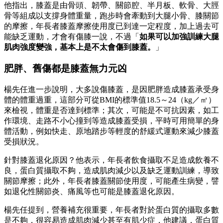
他指出，膝蓋是由骨頭、韌帶、關節腔、半月板、軟骨、大脛
骨等組成以支撐身體重量，跑步時會牽動到大腿小骨、膝關節
的摩擦，年長者膝蓋摩擦使用度已到達一定程度，加上過去可
能缺乏運動，才會有傷膝一說，不過「
如果可以加強訓練大腿
肌肉強度變強，基本上是不太會傷到膝蓋。
」
肥胖、舊傷都是膝蓋無力元凶
楊先任進一步說明，大多說傷膝蓋，是因肥胖造成膝蓋承受身
體的體重過重，這部分可從BMI的標準值18.5～24（kg／㎡）
來檢視，體重是否達到標準；其次，可能是不可抗因素，如工
作環境、走路不小心撞到等造成膝蓋受損，平時可用簡單的身
體活動，例如快走、原地踏步等輕度的舒緩式運動來減少膝蓋
受損狀況。
針對膝蓋退化原因？他表示，年長者飲食攝取不足造成飲養不
良，蛋白質攝取不夠，造成肌肉減少以及缺乏運動訓練，導致
關節摩擦；此外，年長者膝蓋關節使用度，可能產生病變，譬
如退化性關節炎、痛風等也可能是膝蓋退化原因。
楊先任提到，營養補充很重要，年長者對於蛋白質的攝取多數
是不夠，很容易造成肌肉減少甚至有肌少症，他建議，蛋白質