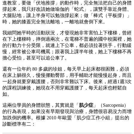
進教室，要做「伏地推撐」的動作時，完全無法把自己的身體
撐起來，我只好改請她做瑜伽的「蛇式」，讓雙手靠近身體、
大腿貼地，讓上半身可以勉強撐起來；做「棒式（平板撐）」
時，她的膝蓋完全無法離地，一離地就會倒下來。
我細問她平時的活動狀況，才發現她非常害怕上下樓梯，曾經
在下上樓梯時，摔倒過兩次，在電梯不普遍的國中校園裡，她
的行動力十分受限，就連上下公車，都必須拉著扶手，行動緩
慢，經常被公車司機罵；跟著我上課半年後，她上下樓梯不再
擔心受怕，甚至可以追公車了。
還有一位年約 80 多歲的珍姐，每天早上起床都很困難，必須
在床上躺很久，慢慢挪動臀部，用手輔助才能慢慢起身，而且
一起身就要穿戴護腰，否則非常難以下床。後來，經過1週3次
的課程訓練後，她現在不用穿戴護腰了，每天起床也輕鬆自
如。
這兩位學員的身體狀態，其實就是「
肌少症
」（Sarcopenia）
的行為表現，如果沒有早期發現與治療，身體很容易沒力而增
加跌倒的機率。根據 2010 年歐盟「肌少症工作小組」提出的
診斷標準有二：