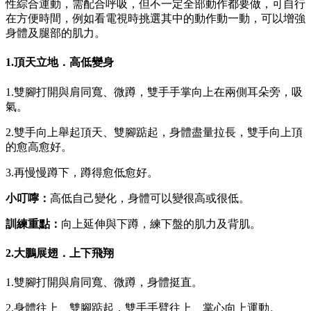
性綜合運動，需配合呼吸，但不一定全部動作都要做，可自行
在方便時間，例如看電視時挑選其中的動作動一動，可以增強
身體及腿部的肌力。
1.頂天立地．高低變身
1.雙腳打開與肩同寬、微蹲，雙手手掌向上在兩側耳朵旁，吸
氣。
2.雙手向上舉起頂天、雙腳踮起，身體盡量拉長，雙手向上頂
的愈高愈好。
3.再慢慢蹲下，蹲得愈低愈好。
小叮嚀：
高低自己變化，身體可以變很高或很低。
訓練重點：
向上延伸與下蹲，練下盤的肌力及背肌。
2.大鵬展翅．上下飛翔
1.雙腳打開與肩同寬、微蹲，身體挺直。
2.身體往上、雙腳踮起，雙手手臂往上、掌心向上運動。