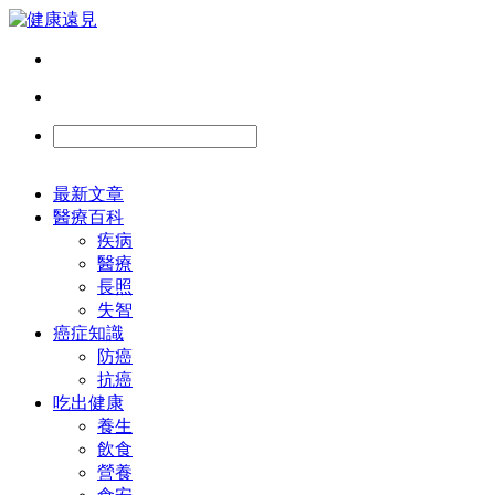
最新文章
醫療百科
疾病
醫療
長照
失智
癌症知識
防癌
抗癌
吃出健康
養生
飲食
營養