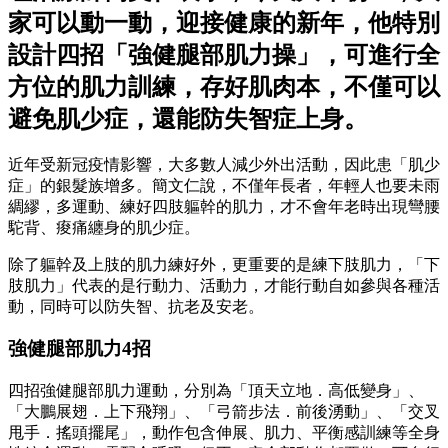
家可以動一動，迎接健康的新年，他特別
設計四招「強健腿部肌力操」，可進行全
方位的肌力訓練，存好肌肉本，不僅可以
避免肌少症，還能防失智症上身。
近年受新冠疫情影響，大多數人減少外出活動，因此患「肌少
症」的銀髮族增多。簡文仁說，不僅年長者，年輕人也要未雨
綢繆，多運動、練好四肢軀幹的肌力，才不會年老時出現彎腰
駝背、痠痛纏身的肌少症。
除了軀幹及上肢的肌力練好外，更重要的是練下肢肌力，「下
肢肌力」代表的是行動力、活動力，才能行動自如參與各種活
動，同時可以防失智、抗老及安老。
強健腿部肌力4招
四招強健腿部肌力運動，分別為「頂天立地．高低變身」、
「大鵬展翅．上下飛翔」、「弓箭步法．前後湧動」、「交叉
甩手．搖頭擺尾」，動作包含伸展、肌力、平衡感訓練等全身