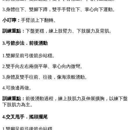
3.身體往下、雙腳下蹲，雙手手臂往下、掌心向下運動。
小叮嚀：
手臂須上下翻轉。
訓練重點：
下盤更穩，練上肢臂力、下肢腿力及背肌。
3.弓箭步法．前後湧動
1.雙腳呈前弓後箭步站穩。
2.雙手向左右兩側平舉、掌心向內微彎。
3.身體及雙手往前、往後，像海浪般湧動。
4.可換邊再做。
訓練重點：
前後湧動過程，練上肢肌力及伸展擴胸，以練下盤
下肢肌力為主。
4.交叉甩手．搖頭擺尾
1.雙腳呈前弓後箭步站穩。