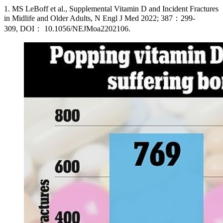
1. MS
LeBoff et al., Supplemental Vitamin D and Incident Fractures
in Midlife and Older Adults
,
N Engl J Med
2022;
387：299-
309
,
DOI： 10.1056/NEJMoa2202106
.