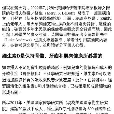
但就在幾天前，2022年7月28日美國哈佛醫學院布萊根婦女醫
院的勒博夫教授／醫生（Meryl S. LeBoff）發表了一篇重磅論
文，刊登在《新英格蘭醫學雜誌》上面，結論竟然是：50歲以
上的老年人，每天單獨補充維生素D並不能避免骨折，這樣的
結論，確實與多年來民眾的保健養生觀念完全背道而馳，因此
引起了科學界的廣泛討論，英國每日郵報記者安德魯斯先生
（Luke Andrews）也撰文專題報導，筆者除引用該新聞內容
外，亦參考原文期刊，並與讀者分享個人心得。
維生素D是保持骨骼、牙齒和肌肉健康所必需的
如果攝入不足則會出現骨骼畸形，例如兒童的佝僂病和成人的
骨軟化症（骨骼軟化）。科學研究已經知道，維生素
D可以透
過增加腸道鈣質的吸收來改善骨質密度。此外，在骨骼中，經
腎臟活化的維生素
D和其受體結合後，
已被確定和成骨細胞的
形成有關
。
所以
2011
年，美國國家醫學研究所（
現為美國國家衛生研究
院）建議
70歲以下成人，維生素D每日攝取量為 600 國際單位