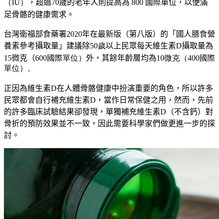
（IU）
，
超過70歲的老年人則提高為 800 國際單位，以便滿
足骨骼的健康需求。
台灣衛福部食藥署
2020
年在最新版（
第八版）的「國人膳食營
養素參考攝取量」建議除
50歲
以上民眾每天維生素D攝取量為
15
微克（
600國際單位）
外
，
其餘年齡層均為
10微克（400國際
單位）。
正因為維生素D在人體骨骼健康中扮演重要的角色，所以許多
民眾都會自行補充維生素D，當作日常保健之用，然而，先前
的許多臨床試驗結果卻發現，單獨補充維生素
D
（不含鈣）對
骨折的預防效果並不一致
，
因此需要科學家們做更進一步的探
討
。