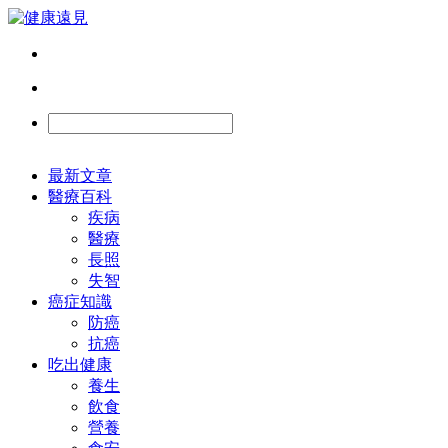
最新文章
醫療百科
疾病
醫療
長照
失智
癌症知識
防癌
抗癌
吃出健康
養生
飲食
營養