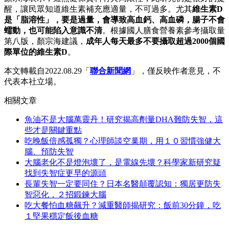
醒，讓民眾知道維生素補充應適量，不可過多。尤其
維生素D
是「脂溶性」，要是過量，會導致高血鈣、高血磷，腸子不會
蠕動，也可能陷入意識不清
。根據國人膳食營養素參考攝取量
第八版，顏宗海建議，
成年人每天最多不要攝取超過2000個國
際單位的維生素D
。
本文轉載自2022.08.29「
聯合新聞網
」，僅反映作者意見，不
代表本社立場。
相關文章
魚油不是大腦萬靈丹！研究揭高劑量DHA難防失智，這
些才是關鍵重點
吃晚飯倍感孤獨？心理師談空巢期，用１０習慣強健大
腦、預防失智
大腦老化不是燈泡壞了，是電線先壞？科學家新研究疑
找到失智症更早的源頭
長輩失智一定要同住？日本名醫顛覆認知：獨居更防失
智惡化，２招鍛鍊大腦
吃大餐怕血糖飆升？減重醫師揭研究：飯前30分鐘，吃
１堅果穩定飯後血糖