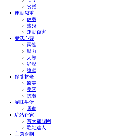
食安
食譜
運動減重
健身
瘦身
運動傷害
樂活心靈
兩性
壓力
人際
紓壓
睡眠
保養抗老
醫美
美容
抗老
品味生活
居家
駐站作家
百大顧問團
駐站達人
主題企劃