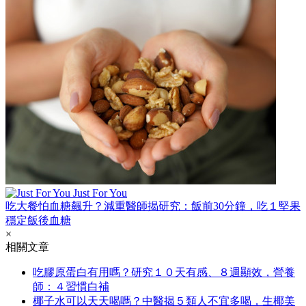
Just For You
吃大餐怕血糖飆升？減重醫師揭研究：飯前30分鐘，吃１堅果
穩定飯後血糖
×
相關文章
吃膠原蛋白有用嗎？研究１０天有感、８週顯效，營養
師：４習慣白補
椰子水可以天天喝嗎？中醫揭５類人不宜多喝，生椰美