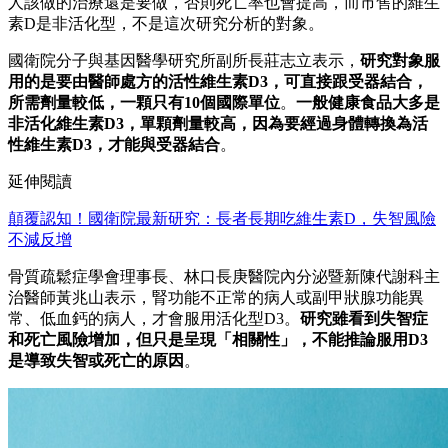
人該做的治療還是要做，否則死亡率也會提高，而市售的維生
素D是非活化型，不是這次研究分析的對象。
國衛院分子與基因醫學研究所副所長莊志立表示，
研究對象服
用的是要由醫師處方的活性維生素D3，可直接跟受器結合
，
所需劑量較低，一顆只有10個國際單位
。
一般健康食品大多是
非活化維生素D3，單顆劑量較高，因為要經過身體轉換為活
性維生素D3，才能與受器結合
。
延伸閱讀
顛覆認知！國衛院最新研究：長者長期吃維生素D，失智風險
不減反增
骨質疏鬆症學會理事長、林口長庚醫院內分泌暨新陳代謝科主
治醫師黃兆山表示，腎功能不正常的病人或副甲狀腺功能異
常、低血鈣的病人，才會服用活化型D3。
研究雖看到失智症
和死亡風險增加，但只是呈現「相關性」，不能推論服用D3
是導致失智或死亡的原因
。