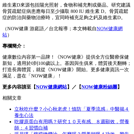
維生素D來源包括陽光照射，食物和補充劑或藥品。研究建議
骨質疏鬆症病患應每日至少攝取 800 IU 維生素 D。骨質疏鬆
症的防治與藥物治療時，宜同時補充足夠之鈣及維生素D。
（NOW健康 游庭語／台北報導；本文轉載自
NOW健康網
站
）
專欄簡介：
健康數位內容第一品牌！《NOW健康》提供全方位醫療保健
新知，適用於0到100歲以上。基因與生俱來，體質後天翻轉；
打造長壽體質，就從《NOW健康》開始。更多健康資訊一次
滿足，盡在「NOW健康」！
更多內容請至【
NOW健康網站
】／【
NOW健康粉絲團
】
相關文章
立秋吃什麼？小心秋老虎！慎防「夏季流感」中醫揭４
養生心法
吃膠原蛋白有用嗎？研究１０天有感、８週顯效，營養
師：４習慣白補