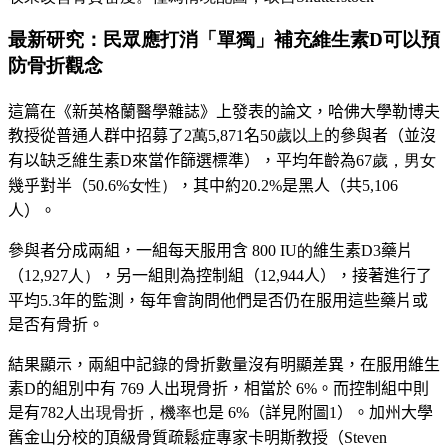
最新研究：民眾應打消「單獨」補充維生素D可以預
防骨折觀念
這篇在《新英格蘭醫學雜誌》上發表的論文，哈佛大學勒博夫
教授從普通人群中招募了
2萬5,871
名
50歲以上
的參與者（
並沒
有以缺乏維生素D來當作篩選標準）
，
平均年齡為
67歲，男女
幾乎對半（
50.6%女性）
，其中約
20.2
%
是黑人（共
5
,
106
人）
。
參與者分成兩組，一組每天服用含
800 IU的
維生素
D3
藥片
（
12,927人）
，
另一組則為控制組（12,944人），接著進行了
平均5.3年的監測，每年會詢問他們是否仍在服用這些藥片或
是否有骨折。
結果顯示，兩組中記錄的骨折數量沒有明顯差異，在服用維生
素
D
的組別中有 769 人出現骨折，相當於 6%。而控制組中則
是有
782人出現骨折，機率
也是 6%（詳見附
圖1）
。加州大學
舊金山分校的頂級骨質疏鬆症專家卡明斯教授（
Steven