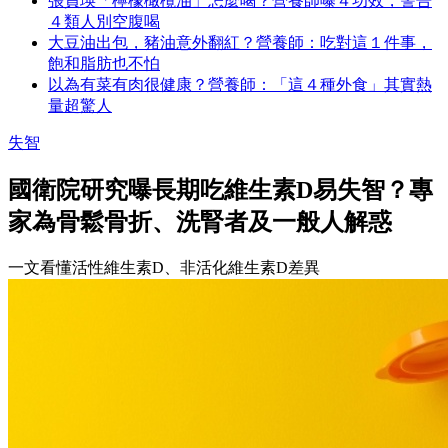
張員瑛「檸檬橄欖油」怎麼喝？營養師曝４功效，警告
４類人別空腹喝
大豆油出包，豬油意外翻紅？營養師：吃對這１件事，
飽和脂肪也不怕
以為有菜有肉很健康？營養師：「這４種外食」其實熱
量超驚人
失智
國衛院研究曝長期吃維生素D易失智？專
家為骨鬆骨折、洗腎者及一般人解惑
一文看懂活性維生素D、非活化維生素D差異