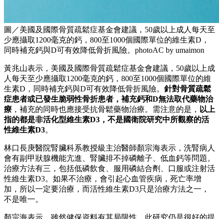
圖／美國及國際骨質疏鬆症基金會建議，50歲以上成人每天至
少應攝取1200毫克的鈣，800至1000個國際單位的維生素D，
同時補充鈣與D可有效降低骨折風險。photoAC by umaimon
黃兆山表示，美國及國際骨質疏鬆症基金會建議，50歲以上成
人每天至少應攝取1200毫克的鈣，800至1000個國際單位的維
生素D，同時補充鈣與D可有效降低骨折風險。
針對骨質疏鬆
症患者或已發生脆弱性骨折患者，補充鈣和D無法取代藥物治
療
，補充的同時也應接受抗骨鬆藥物治療。需注意的是，
以上
指的都是非活化型維生素D3，不是國衛院研究中所觀察的活
性維生素D3
。
林口長庚醫院腎臟科系教授級主治醫師顏宗海表示，洗腎病人
會有副甲狀腺機能亢進、腎臟排不掉磷離子、低血鈣等問題。
治療方法有三，包括低磷飲食、服用磷結合劑、口服或注射活
性維生素D3。如果不治療，會引起心血管疾病，死亡率增
加，所以一定要治療，而活性維生素D3只是治療方法之一，
不是唯一。
顏宗海表示，雖然健保資料有其局限性，此研究仍是很好的提