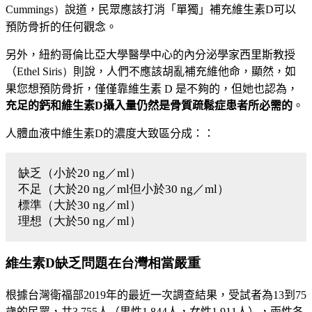
Cummings）
說道，民眾應該打消「
單獨」
補充維生素
D
可以
預防骨折的任何觀念。
另外，紐約哥倫比亞大學醫學中心的內分泌學家西里斯教授
（
Ethel Siris）
則說，人們不應該胡亂補充維他命，顯然，如
果您想預防骨折，僅僅靠維生素 D 是不夠的，但她也認為，
充足的鈣和維生素
D
攝入量仍然是骨質疏鬆症患者所必需的
。
人體血液中維生素D的濃度大致區分成：：
缺乏（小於20 ng／ml）
不足（大於20 ng／ml但小於30 ng／ml）
標準（大於30 ng／ml）
理想（大於50 ng／ml）
維生素D缺乏問題在台灣相當嚴重
根據台灣衛福部2019年的最近一次調查結果，受試者為13到75
歲的民眾，共3,755人（男性1,844人，女性1,911人）
，
兩性各