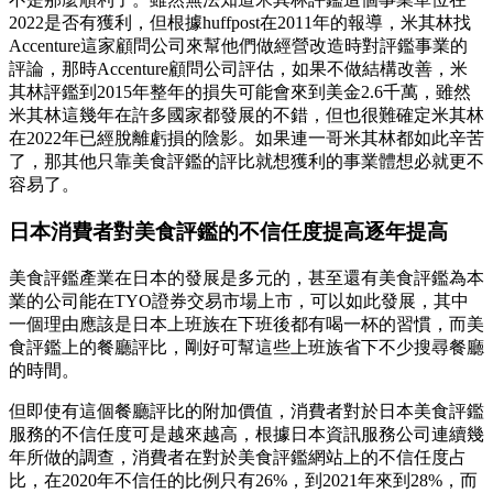
2022是否有獲利，但根據huffpost在2011年的報導，米其林找
Accenture這家顧問公司來幫他們做經營改造時對評鑑事業的
評論，那時Accenture顧問公司評估，如果不做結構改善，米
其林評鑑到2015年整年的損失可能會來到美金2.6千萬，雖然
米其林這幾年在許多國家都發展的不錯，但也很難確定米其林
在2022年已經脫離虧損的陰影。如果連一哥米其林都如此辛苦
了，那其他只靠美食評鑑的評比就想獲利的事業體想必就更不
容易了。
日本消費者對美食評鑑的不信任度提高逐年提高
美食評鑑產業在日本的發展是多元的，甚至還有美食評鑑為本
業的公司能在TYO證券交易市場上市，可以如此發展，其中
一個理由應該是日本上班族在下班後都有喝一杯的習慣，而美
食評鑑上的餐廳評比，剛好可幫這些上班族省下不少搜尋餐廳
的時間。
但即使有這個餐廳評比的附加價值，消費者對於日本美食評鑑
服務的不信任度可是越來越高，根據日本資訊服務公司連續幾
年所做的調查，消費者在對於美食評鑑網站上的不信任度占
比，在2020年不信任的比例只有26%，到2021年來到28%，而