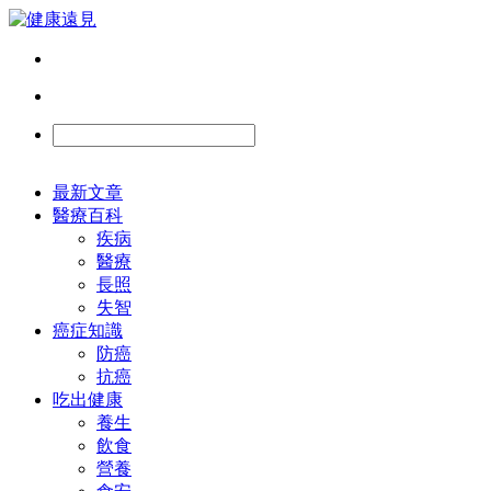
最新文章
醫療百科
疾病
醫療
長照
失智
癌症知識
防癌
抗癌
吃出健康
養生
飲食
營養