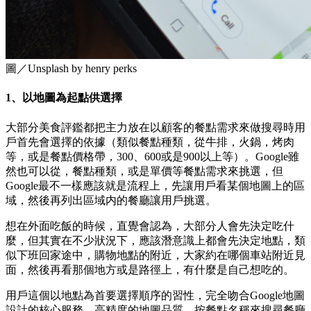
圖／Unsplash by henry perks
1、以地圖為起點供選擇
大部分美食評鑑都把主力放在以顧客的餐點需求來做搜尋時用
戶首先會選擇的依據（類似餐點種類，從牛排，火鍋，烤肉
等，或是餐點價格帶，300、600或是900以上等）。Google雖
然也可以從，餐點種類，或是單價等餐點需求來挑選，但
Google最不一樣應該就是流程上，先讓用戶看某個地圖上的區
域，然後再列出區域内的餐廳讓用戶挑選。
想在外面吃飯的時候，直覺會認為，大部分人會先決定吃什
麼，但其實在不少狀況下，應該潛意識上都會先決定地點，類
似下班回家途中，購物地點的附近，大家約在哪個車站附近見
面，然後再看那個地方或是路徑上，有什麼是自己想吃的。
用戶這個以地點為首要選擇順序的習性，完全吻合Google地圖
設計的核心服務。高精度的地圖品質，按餐點名稱來搜尋餐廳