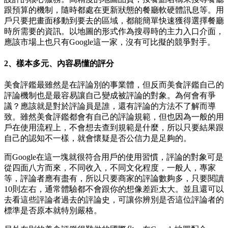
跟預算的機制，隨時都處在更新狀態的餐廳軟硬體訊息等。用
戶只要把畫面移動到要去的區域，都能簡單快速獲得選擇餐廳
時所需要的資訊。以地圖的形式作為搜尋時的主力入口介面，
應該市場上也只有Google這一家，沒有可比擬的競爭對手。
2、樣本多元、內容易懂的評分
美食評鑑最雖然是在評論別的事業體，但反而美食評鑑自己的
評論機制也是最容易讓自己變成被評論的對象。為何會有爭
議？應該就是對於評論員是誰，還有評論的方法不了解而導
致。雖然美食評鑑都會有自己的評論規範，但也因為一般的用
戶在使用流程上，不會想去查到規範是什麼，所以只要結果跟
自己的認知不一樣，就會懷疑是否公信力是足夠的。
而Google在這一塊就很符合用戶的使用習慣，評論的對象可是
從四面八方而來，不同收入，不同文化程度，一般人，專家
等，評論者應有盡有，所以只要商家的評論數夠多，只要閱讀
10則左右，通常體驗都不會跟你的想像差距太大。並且還可以
去看這些評論者過去的評論史，可讓你辨別是否這位評論者的
標準是否原本就特別嚴格。