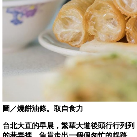
圖／燒餅油條。取自食力
台北大直的早晨，繁華大道後頭行行列列
的巷弄裡，魚貫走出一個個匆忙的趕路