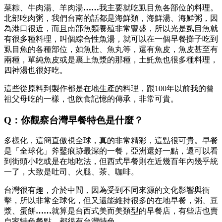
菜粽、牛肉湯、羊肉湯
……
我主要就吃虱目魚各部位的料理。
北部吃肉粥，我們台南的話都是海鮮類，海鮮湯、海鮮粥，因
為港口很近，而且南部魚類養殖非常豐盛，所以光是虱目魚就
有很多種料理，叫個綜合性魚湯，就可以在一個早餐攤子吃到
虱目魚的各種部位，如魚肚、魚丸等，還有魚皮，魚皮甚至有
兩種，單純魚皮或是裹上魚漿的那種，土魠魚也很多種料理，
四神湯也很好吃。
這些從原料到製作都是在地生產的料理，跟100年以前我的曾
祖父母吃的一樣，也飲食記憶的傳承，非常可貴。
Q：你觀察台灣早餐特色是什麼？
多樣化，這簡直傲視全球，真的非常精彩，這點很可貴。早餐
是「全球化」斧鑿痕跡最深的一餐，亞洲還好一點，還可以看
到街頭小吃或是在地吃法，但西式早餐則在近幾百年內幾乎統
一了，大致是吐司、火腿、茶、咖啡。
台灣很有趣，介於中間，因為受到不同來源的文化影響與衝
擊，所以非常全球化，但又還能維持很多的在地早餐，粥、豆
漿、蛋餅
……
就算是台西式美而美類型的早餐店，有些店也賣
自家特色餐點，都很有台灣特色。