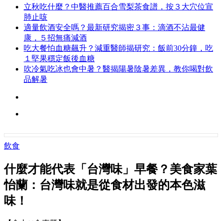
立秋吃什麼？中醫推薦百合雪梨茶食譜，按３大穴位宣
肺止咳
適量飲酒安全嗎？最新研究揭密３事：滴酒不沾最健
康，５招無痛減酒
吃大餐怕血糖飆升？減重醫師揭研究：飯前30分鐘，吃
１堅果穩定飯後血糖
吹冷氣吃冰也會中暑？醫揭陽暑陰暑差異，教你喝對飲
品解暑
飲食
什麼才能代表「台灣味」早餐？美食家葉
怡蘭：台灣味就是從食材出發的本色滋
味！