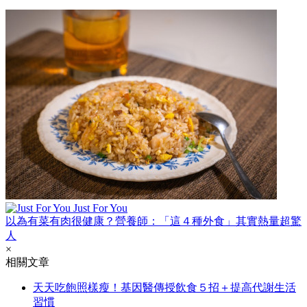
Just For You
以為有菜有肉很健康？營養師：「這４種外食」其實熱量超驚
人
×
相關文章
天天吃飽照樣瘦！基因醫傳授飲食５招＋提高代謝生活
習慣