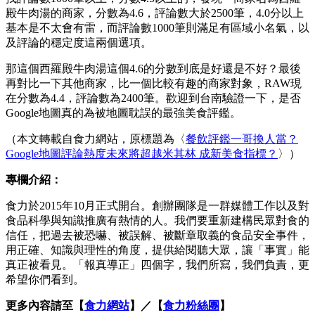
殿牛肉湯的商家，分數為4.6，評論數大於2500筆，4.0分以上
基本是不太會有雷，而評論數1000筆則滿足有區域小名氣，以
及評論的穩定度這兩個選項。
那這個西羅殿牛肉湯這個4.6的分數到底是好還是不好？最後
再對比一下其他商家，比一個比較有趣的商家對象，RAW現
在分數為4.4，評論數為2400筆。歡迎到台南驗證一下，是否
Google地圖真的為被地圖耽誤的最強美食評鑑。
（本文轉載自食力網站，原標題為〈
餐飲評鑑一哥換人當？
Google地圖評論熱度未來將超越米其林 成新美食指標？
〉）
專欄介紹：
食力於2015年10月正式開台。創辦團隊是一群媒體工作以及對
食品科學與知識推廣有熱情的人。我們要重新建構民眾對食的
信任，把過去被恐嚇、被誤解、被斷章取義的食品安全事件，
用正確、知識與理性的角度，提供給閱聽大眾，讓「事實」能
真正被看見。「報真導正」四個字，我們所寫，我們負責，更
希望你們看到。
更多內容請至【
食力網站
】／【
食力粉絲團
】