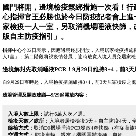
國門將開，邊境檢疫鬆綁措施一次看！行政
心指揮官王必勝也於今日防疫記者會上進一
家檢疫一人一室，另取消機場唾液快篩，改
版自主防疫指引」。
指揮中心今22日表示，因應邊境逐步開放，入境居家檢疫措施採
人1室」；第二階段將視疫情發展，適時放寬入境人員免居家檢
邊境解封先取消唾液PCR！9月29日維持3+4，前3
自9月29日零時起，入境檢疫措施維持3+4，前3天居家檢疫
邊境管理及開放建議—9/29起開放內容：
入境人數上限：
試行6萬人次／週。
檢疫天數／處所：
入境者居檢檢疫3天＋自主防疫4天，全
篩檢方式：
取消D0機場唾液PCR發放4劑快篩（有症狀
交通方式：
防疫車輛、親友／機關團體接種、自駕。