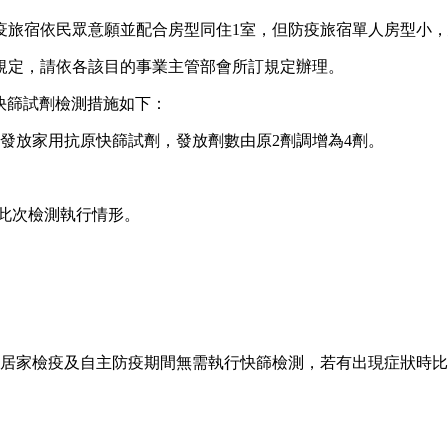
疫旅宿依民眾意願並配合房型同住1室，但防疫旅宿單人房型小，
規定，請依各該目的事業主管部會所訂規定辦理。
快篩試劑檢測措施如下：
發放家用抗原快篩試劑，發放劑數由原2劑調增為4劑。
問此次檢測執行情形。
其居家檢疫及自主防疫期間無需執行快篩檢測，若有出現症狀時