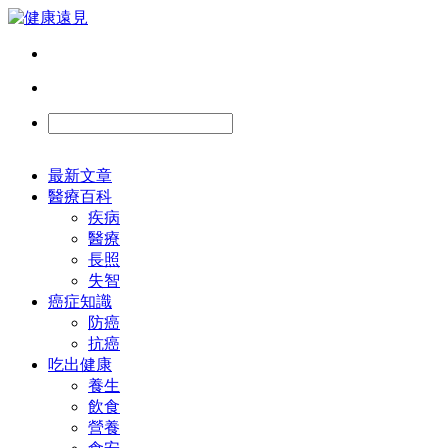
最新文章
醫療百科
疾病
醫療
長照
失智
癌症知識
防癌
抗癌
吃出健康
養生
飲食
營養