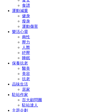
食安
食譜
運動減重
健身
瘦身
運動傷害
樂活心靈
兩性
壓力
人際
紓壓
睡眠
保養抗老
醫美
美容
抗老
品味生活
居家
駐站作家
百大顧問團
駐站達人
主題企劃