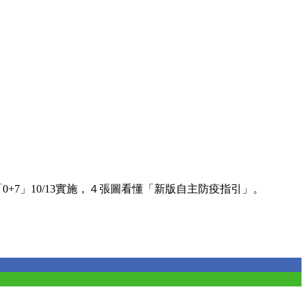
0+7」10/13實施，４張圖看懂「新版自主防疫指引」。