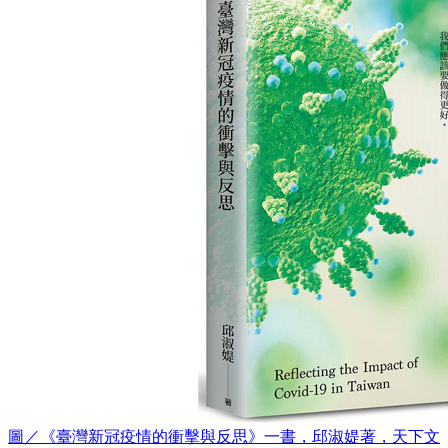
圖／《臺灣新冠疫情的衝擊與反思》一書，邱淑媞著，天下文