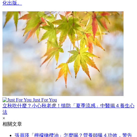
化出版。
Just For You
立秋吃什麼？小心秋老虎！慎防「夏季流感」中醫揭４養生心
法
×
相關文章
張員瑛「檸檬橄欖油」怎麼喝？營養師曝４功效，警告