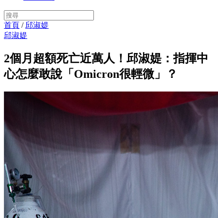
首頁
/
邱淑媞
邱淑媞
2個月超額死亡近萬人！邱淑媞：指揮中
心怎麼敢說「Omicron很輕微」？