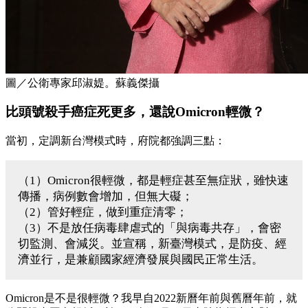
圖／公衛專家邱淑媞。蘇義傑攝
比頭號殺手癌症死更多，還說Omicron輕微？
當初，定調新台灣模式時，府院都強調三點：
（1）Omicron很輕微，都是輕症甚至無症狀，雖快速
傳播，病例數會增加，但無大礙；
（2）管好輕症，做到重症清零；
（3）不是放任病毒肆虐式的「與病毒共存」，會密
切監測、會減災。並宣稱，新臺灣模式，是防疫、經
濟並行，是兼顧國家經濟發展與國民正常生活。
Omicron是不是很輕微？我早自2022新曆年前與舊曆年前，就