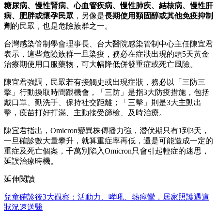
糖尿病、慢性腎病、心血管疾病、慢性肺疾、結核病、慢性肝
病、肥胖或懷孕民眾
，另像是
長期使用類固醇或其他免疫抑制
劑
的民眾，也是危險族群之一。
台灣感染管制學會理事長、台大醫院感染管制中心主任陳宜君
表示，這些危險族群一旦染疫，務必在症狀出現的頭5天黃金
治療期使用口服藥物，可大幅降低併發重症或死亡風險。
陳宜君強調，民眾若有接觸史或出現症狀，務必以「三防三
擊」行動換取時間跟機會，「三防」是指3大防疫措施，包括
戴口罩、勤洗手、保持社交距離；「三擊」則是3大主動出
擊，疫苗打好打滿、主動接受篩檢、及時治療。
陳宜君指出，Omicron變異株傳播力強，潛伏期只有1到3天，
一旦確診數大量攀升，就算重症率再低，還是可能造成一定的
重症及死亡個案，千萬別陷入Omicron只會引起輕症的迷思，
延誤治療時機。
延伸閱讀
兒童確診後3大觀察：活動力、哮吼、熱痙攣，居家照護遇這
狀況速送醫