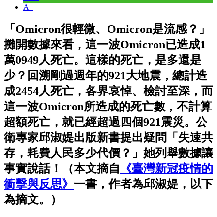
A+
「Omicron很輕微、Omicron是流感？」
攤開數據來看，這一波Omicron已造成1
萬0949人死亡。這樣的死亡，是多還是
少？回溯剛過週年的921大地震，總計造
成2454人死亡，各界哀悼、檢討至深，而
這一波Omicron所造成的死亡數，不計算
超額死亡，就已經超過四個921震災。公
衛專家邱淑媞出版新書提出疑問「失速共
存，耗費人民多少代價？」她列舉數據讓
事實說話！（本文摘自
《臺灣新冠疫情的
衝擊與反思》
一書，作者為邱淑媞，以下
為摘文。）