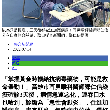
以為只是輕症，三天後卻被送加護病房！耳鼻喉科醫師鄭仁信
分享自身救命關鍵。取自聯合新聞網，鄭仁信提供
聯合新聞網
2022-07-14
分享
傳送
A+
「掌握黃金時機給抗病毒藥物，可能是救
命舉動！」高雄市耳鼻喉科醫師鄭仁信染
疫確診3天後，病情急速惡化，連吞口水
也嗆到，診斷為「急性會厭炎」，住進加