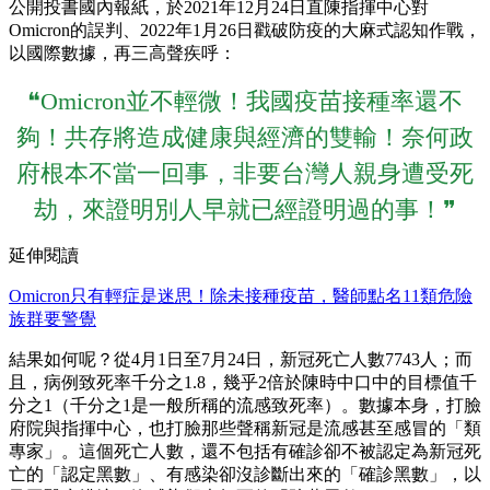
公開投書國內報紙，於2021年12月24日直陳指揮中心對
Omicron的誤判、2022年1月26日戳破防疫的大麻式認知作戰，
以國際數據，再三高聲疾呼：
❝Omicron並不輕微！我國疫苗接種率還不
夠！共存將造成健康與經濟的雙輸！奈何政
府根本不當一回事，非要台灣人親身遭受死
劫，來證明別人早就已經證明過的事！❞
延伸閱讀
Omicron只有輕症是迷思！除未接種疫苗，醫師點名11類危險
族群要警覺
結果如何呢？從4月1日至7月24日，新冠死亡人數7743人；而
且，病例致死率千分之1.8，幾乎2倍於陳時中口中的目標值千
分之1（千分之1是一般所稱的流感致死率）。數據本身，打臉
府院與指揮中心，也打臉那些聲稱新冠是流感甚至感冒的「類
專家」。這個死亡人數，還不包括有確診卻不被認定為新冠死
亡的「認定黑數」、有感染卻沒診斷出來的「確診黑數」，以