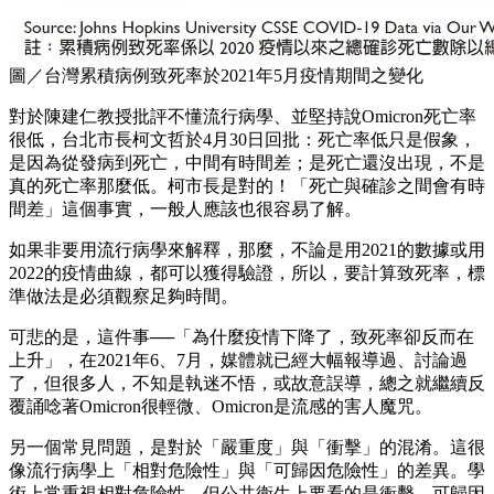
圖／台灣累積病例致死率於2021年5月疫情期間之變化
對於陳建仁教授批評不懂流行病學、並堅持說Omicron死亡率
很低，台北市長柯文哲於4月30日回批：死亡率低只是假象，
是因為從發病到死亡，中間有時間差；是死亡還沒出現，不是
真的死亡率那麼低。柯市長是對的！「死亡與確診之間會有時
間差」這個事實，一般人應該也很容易了解。
如果非要用流行病學來解釋，那麼，不論是用2021的數據或用
2022的疫情曲線，都可以獲得驗證，所以，要計算致死率，標
準做法是必須觀察足夠時間。
可悲的是，這件事──「為什麼疫情下降了，致死率卻反而在
上升」，在2021年6、7月，媒體就已經大幅報導過、討論過
了，但很多人，不知是執迷不悟，或故意誤導，總之就繼續反
覆誦唸著Omicron很輕微、Omicron是流感的害人魔咒。
另一個常見問題，是對於「嚴重度」與「衝擊」的混淆。這很
像流行病學上「相對危險性」與「可歸因危險性」的差異。學
術上常重視相對危險性，但公共衛生上要看的是衝擊、可歸因