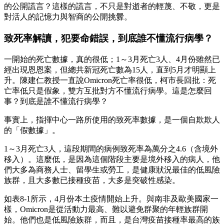
的公開謊言？這樣的謊言，不只是對逝者的輕蔑、不敬，更是
對活人的記憶力與智商的公開挑釁。
致死率解讀，犯要命錯誤，到底誰不懂流行病學？
一開始的死亡數據，真的很低；1～3月死亡3人、4月份雖然已
經出現恩恩案，但總共新冠死亡數為15人，直到5月才明顯上
升。陳建仁教授一直說Omicron死亡率很低，柯市長回批：死
亡率低只是假象，雙方互批對方不懂流行病學。這是怎麼回
事？到底是誰不懂流行病學？
事實上，指揮中心一路所使用的致死率數據，是一個自欺欺人
的「假數據」。
1～3月死亡3人，這段期間的病例致死率為萬分之4.6（含境外
移入）。這麼低，是因為這個階段主要是境外移入的病人，他
們大多為商務人士、留學生或勞工，是健康狀況最佳的低風險
族群，且大多數已接種疫苗，大多是突破性感染。
如表8-1所示，4月份本土疫情開始上升。與南非及歐美國家一
樣，Omicron是從活動力最高、難以避免群聚的年輕族群開
始。他們也是低風險族群，而且，是台灣疫苗接種率最高的族