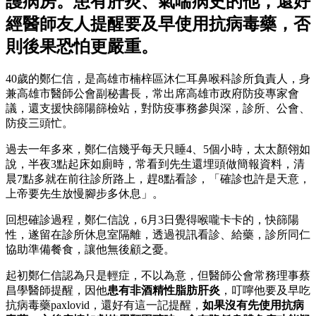
護病房。患有肝炎、氣喘病史的他，還好
經醫師友人提醒要及早使用抗病毒藥，否
則後果恐怕更嚴重。
40歲的鄭仁信，是高雄市楠梓區沐仁耳鼻喉科診所負責人，身
兼高雄市醫師公會副秘書長，常出席高雄市政府防疫專家會
議，還支援快篩陽篩檢站，對防疫事務參與深，診所、公會、
防疫三頭忙。
過去一年多來，鄭仁信幾乎每天只睡4、5個小時，太太顏翎如
說，半夜3點起床如廁時，常看到先生還埋頭做簡報資料，清
晨7點多就在前往診所路上，趕8點看診，「確診也許是天意，
上帝要先生放慢腳步多休息」。
回想確診過程，鄭仁信說，6月3日覺得喉嚨卡卡的，快篩陽
性，遂留在診所休息室隔離，透過視訊看診、給藥，診所同仁
協助準備餐食，讓他無後顧之憂。
起初鄭仁信認為只是輕症，不以為意，但醫師公會常務理事蔡
昌學醫師提醒，因他
患有非酒精性脂肪肝炎
，叮嚀他要及早吃
抗病毒藥paxlovid，還好有這一記提醒，
如果沒有先使用抗病