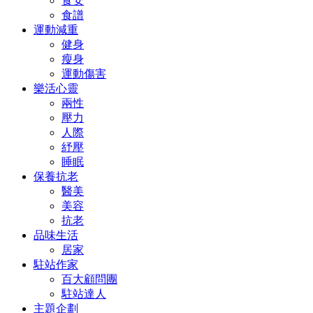
食安
食譜
運動減重
健身
瘦身
運動傷害
樂活心靈
兩性
壓力
人際
紓壓
睡眠
保養抗老
醫美
美容
抗老
品味生活
居家
駐站作家
百大顧問團
駐站達人
主題企劃