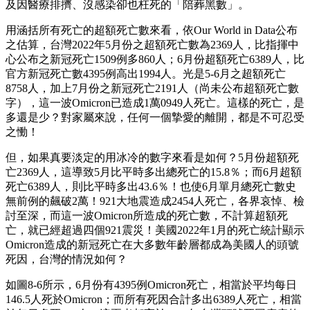
及因醫療排擠、沒感染卻也枉死的「陪葬黑數」。
用涵括所有死亡的超額死亡數來看，依Our World in Data公布
之估算，台灣2022年5月份之超額死亡數為2369人，比指揮中
心公布之新冠死亡1509例多860人；6月份超額死亡6389人，比
官方新冠死亡數4395例高出1994人。光是5-6月之超額死亡
8758人，加上7月份之新冠死亡2191人（尚未公布超額死亡數
字），這一波Omicron已造成1萬0949人死亡。這樣的死亡，是
多還是少？對家屬來說，任何一個摯愛的離開，都是不可忍受
之慟！
但，如果真要淡定的用冰冷的數字來看是如何？5月份超額死
亡2369人，這導致5月比平時多出總死亡的15.8％；而6月超額
死亡6389人，則比平時多出43.6％！也使6月單月總死亡數史
無前例的飆破2萬！921大地震造成2454人死亡，各界哀悼、檢
討至深，而這一波Omicron所造成的死亡數，不計算超額死
亡，就已經超過四個921震災！美國2022年1月的死亡統計顯示
Omicron造成的新冠死亡在大多數年齡層都成為美國人的頭號
死因，台灣的情況如何？
如圖8-6所示，6月份有4395例Omicron死亡，相當於平均每日
146.5人死於Omicron；而所有死因合計多出6389人死亡，相當