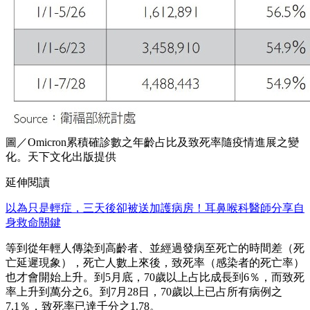
圖／Omicron累積確診數之年齡占比及致死率隨疫情進展之變
化。天下文化出版提供
延伸閱讀
以為只是輕症，三天後卻被送加護病房！耳鼻喉科醫師分享自
身救命關鍵
等到從年輕人傳染到高齡者、並經過發病至死亡的時間差（死
亡延遲現象），死亡人數上來後，致死率（感染者的死亡率）
也才會開始上升。到5月底，70歲以上占比成長到6％，而致死
率上升到萬分之6。到7月28日，70歲以上已占所有病例之
7.1％，致死率已達千分之1.78。