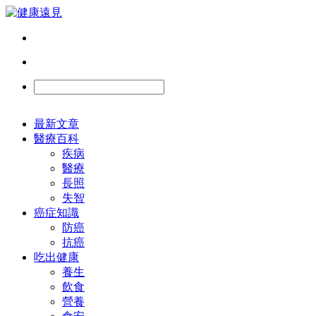
最新文章
醫療百科
疾病
醫療
長照
失智
癌症知識
防癌
抗癌
吃出健康
養生
飲食
營養