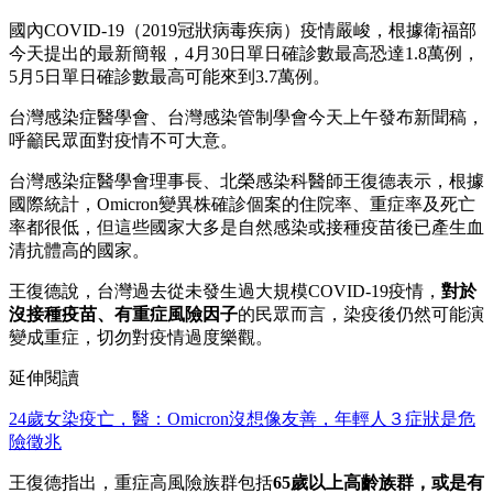
國內COVID-19（2019冠狀病毒疾病）疫情嚴峻，根據衛福部
今天提出的最新簡報，4月30日單日確診數最高恐達1.8萬例，
5月5日單日確診數最高可能來到3.7萬例。
台灣感染症醫學會、台灣感染管制學會今天上午發布新聞稿，
呼籲民眾面對疫情不可大意。
台灣感染症醫學會理事長、北榮感染科醫師王復德表示，根據
國際統計，Omicron變異株確診個案的住院率、重症率及死亡
率都很低，但這些國家大多是自然感染或接種疫苗後已產生血
清抗體高的國家。
王復德說，台灣過去從未發生過大規模COVID-19疫情，
對於
沒接種疫苗、有重症風險因子
的民眾而言，染疫後仍然可能演
變成重症，切勿對疫情過度樂觀。
延伸閱讀
24歲女染疫亡，醫：Omicron沒想像友善，年輕人３症狀是危
險徵兆
王復德指出，重症高風險族群包括
65歲以上高齡族群，或是有