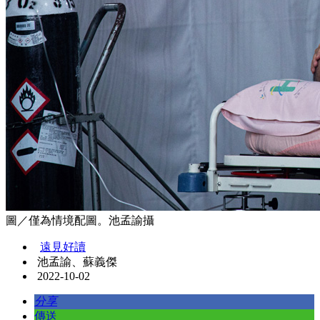
圖／僅為情境配圖。池孟諭攝
遠見好讀
池孟諭、蘇義傑
2022-10-02
分享
傳送