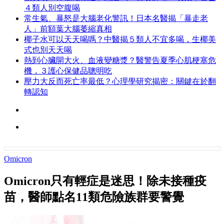
４類人別空腹喝
常生氣、暴怒是大腦老化警訊！日本名醫揭「暴走老
人」前額葉大腦萎縮真相
椰子水可以天天喝嗎？中醫揭５類人不宜多喝，生椰美
式也別天天喝
熱到心臟開大火、血液變糖漿？醫警告夏季心肌梗塞危
機，３護心保健品聰明吃
壓力大反而死亡率最低？心理學研究揭密：關鍵在於翻
轉認知
Omicron
Omicron只有輕症是迷思！除未接種疫
苗，醫師點名11類危險族群要警覺