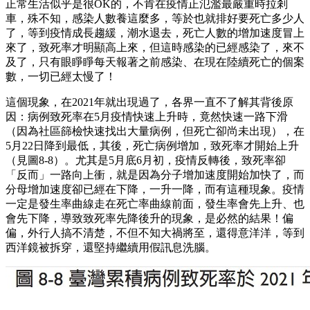
正常生活似乎是很OK的，不肯在疫情正氾濫最嚴重時拉剎
車，殊不知，感染人數養這麼多，等於也就排好要死亡多少人
了，等到疫情成長趨緩，潮水退去，死亡人數的增加速度冒上
來了，致死率才明顯高上來，但這時感染的已經感染了，來不
及了，只有眼睜睜每天報著之前感染、在現在陸續死亡的個案
數，一切已經太慢了！
這個現象，在2021年就出現過了，各界一直不了解其背後原
因：病例致死率在5月疫情快速上升時，竟然快速一路下滑
（因為社區篩檢快速找出大量病例，但死亡卻尚未出現），在
5月22日降到最低，其後，死亡病例增加，致死率才開始上升
（見圖8-8）。尤其是5月底6月初，疫情反轉後，致死率卻
「反而」一路向上衝，就是因為分子增加速度開始加快了，而
分母增加速度卻已經在下降，一升一降，而有這種現象。疫情
一定是發生率曲線走在死亡率曲線前面，發生率會先上升、也
會先下降，導致致死率先降後升的現象，是必然的結果！偏
偏，外行人搞不清楚，不但不知大禍將至，還得意洋洋，等到
西洋鏡被拆穿，還堅持繼續用假訊息洗腦。