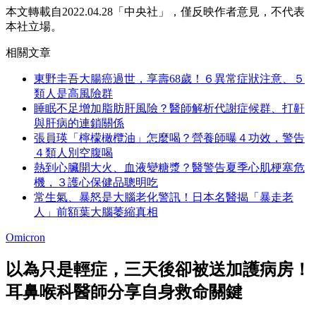
本文轉載自2022.04.28「中央社」，僅反映作者意見，不代表
本社立場。
相關文章
東野圭吾大腸癌過世，享壽68歲！６異常症狀注意、５
類人是高風險群
睡眠不足增加脂肪肝風險？醫師解析代謝症候群、打鼾
與肝病的連鎖關係
張員瑛「檸檬橄欖油」怎麼喝？營養師曝４功效，警告
４類人別空腹喝
熱到心臟開大火、血液變糖漿？醫警告夏季心肌梗塞危
機，３護心保健品聰明吃
常生氣、暴怒是大腦老化警訊！日本名醫揭「暴走老
人」前額葉大腦萎縮真相
Omicron
以為只是輕症，三天後卻被送加護病房！
耳鼻喉科醫師分享自身救命關鍵