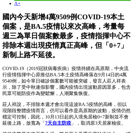
A+
國內今天新增4萬9509例COVID-19本土
個案，是BA.5疫情以來次高峰，考量每
週三為單日個案數最多，疫情指揮中心不
排除本週出現疫情真正高峰，但「0+7」
新制上路不延後。
COVID-19（2019冠狀病毒疾病）疫情持續在高原期，中央流
行疫情指揮中心原推估BA.5本土疫情高峰落在9月14日的4萬
9540例，如今單日確診個案數可能被突破，發言人莊人祥表
示，除了受中秋連假影響，國內疫情出現波動原因眾多，包含
民眾可能防疫作為變鬆懈，人潮聚集恢復。
莊人祥說，不排除本週才會出現這波BA.5疫情的高峰，但以
現階段整體疫情而言，仍可以看作是高原期的波動，疫情仍然
穩定可控制，因此，10月13日起的入境免居檢0+7新制並不會
延後上路，放寬為「
7天自主防疫
」，取消原3天居家檢疫。