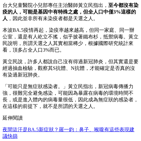
台大兒童醫院小兒部專任主治醫師黃立民指出，
至今都沒有染
疫的人，可能是基因中有特殊之處，但全人口中僅3%這樣的
人
，因此並非所有未染疫者都是天選之人。
本波BA.5疫情再起，染疫率越來越高，但同一家庭、同一辦
公室，還是有人屹立不搖，似乎披著鐵布杉，抵禦病毒。黃立
民說明，所謂天選之人其實相當稀少，根據國際研究統計來
看，頂多占全人口3%而已。
黃立民說，許多人都說自己沒有得過新冠肺炎，但其實還是要
經過抽血檢驗，觀察其S抗體、N抗體，才能確定是否真的沒
有染過新冠肺炎。
「可能只是無症狀感染者。」黃立民指出，新冠病毒傳播力
強，很難完全避免感染，可能因為暴露在病毒的環境時間不
長，或是進入體內的病毒量很低，因此成為無症狀的感染者，
在這樣的前提下，就不是所謂的天選之人。
延伸閱讀
夜間盜汗是BA.5新症狀？羅一鈞：鼻子、喉嚨有這些表現建
議快篩