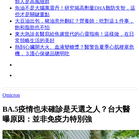
類人是高風險群
魚油不是大腦萬靈丹！研究揭高劑量DHA難防失智，這
些才是關鍵重點
大豆油出包，豬油意外翻紅？營養師：吃對這１件事，
飽和脂肪也不怕
東大急診名醫寫給焦慮世代的心靈指南！這樣做，在日
常領略生活的美好
熱到心臟開大火、血液變糖漿？醫警告夏季心肌梗塞危
機，３護心保健品聰明吃
Omicron
BA.5疫情也未確診是天選之人？台大醫
曝原因：並非免疫力特別強