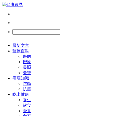
最新文章
醫療百科
疾病
醫療
長照
失智
癌症知識
防癌
抗癌
吃出健康
養生
飲食
營養