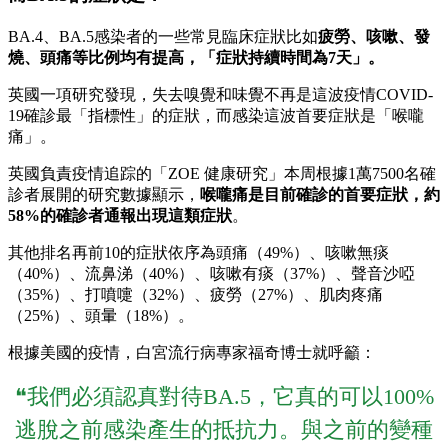
BA.4、BA.5感染者的一些常見臨床症狀比如
疲勞、咳嗽、發
燒、頭痛等比例均有提高，「症狀持續時間為7天」。
英國一項研究發現，失去嗅覺和味覺不再是這波疫情COVID-
19確診最「指標性」的症狀，而感染這波首要症狀是「喉嚨
痛」。
英國負責疫情追踪的「ZOE 健康研究」本周根據1萬7500名確
診者展開的研究數據顯示，
喉嚨痛是目前確診的首要症狀，約
58%的確診者通報出現這類症狀
。
其他排名再前10的症狀依序為頭痛（49%）、咳嗽無痰
（40%）、流鼻涕（40%）、咳嗽有痰（37%）、聲音沙啞
（35%）、打噴嚏（32%）、疲勞（27%）、肌肉疼痛
（25%）、頭暈（18%）。
根據美國的疫情，白宮流行病專家福奇博士就呼籲：
❝我們必須認真對待BA.5，它真的可以100%
逃脫之前感染產生的抵抗力。與之前的變種