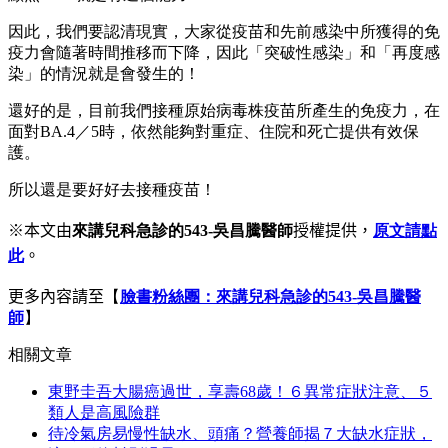
因此，我們要認清現實，大家從疫苗和先前感染中所獲得的免
疫力會隨著時間推移而下降，因此「突破性感染」和「再度感
染」的情況就是會發生的！
還好的是，目前我們接種原始病毒株疫苗所產生的免疫力，在
面對BA.4／5時，依然能夠對重症、住院和死亡提供有效保
護。
所以還是要好好去接種疫苗！
※本文由
來講兒科急診的543-吳昌騰醫師
授權提供，
原文請點
此
。
更多內容請至
【
臉書粉絲團：來講兒科急診的543-吳昌騰醫
師
】
相關文章
東野圭吾大腸癌過世，享壽68歲！６異常症狀注意、５
類人是高風險群
待冷氣房易慢性缺水、頭痛？營養師揭７大缺水症狀，