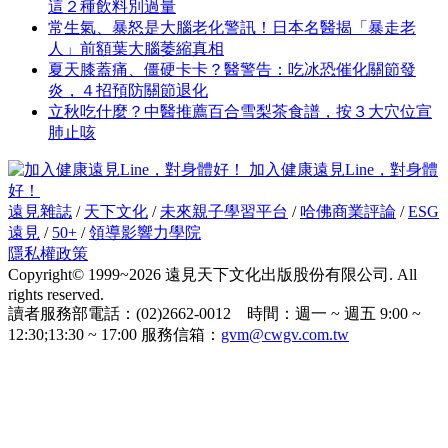
這２種飲料別過量
常生氣、暴怒是大腦老化警訊！日本名醫揭「暴走老
人」前額葉大腦萎縮真相
夏天膝蓋痛、僵硬卡卡？醫警告：吃冰恐催化關節發
炎，４招預防關節退化
立秋吃什麼？中醫推薦百合雪梨茶食譜，按３大穴位宣
肺止咳
加入健康遠見Line，對身體
好！
遠見雜誌
/
天下文化
/
未來親子學習平台
/
哈佛商業評論
/
ESG
遠見
/
50+
/
領導影響力學院
隱私權政策
Copyright© 1999~2026 遠見天下文化出版股份有限公司. All
rights reserved.
讀者服務部電話：(02)2662-0012 時間：週一 ~ 週五 9:00 ~
12:30;13:30 ~ 17:00 服務信箱：
gvm@cwgv.com.tw