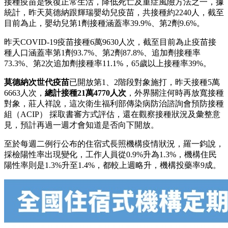
接種疫苗是恢復正常生活，降低死亡及重症風險方法之一，據
統計，昨天莫德納跟輝瑞嬰幼兒疫苗，共接種約2240人，截至
目前為止，嬰幼兒第1劑接種涵蓋率39.9%、第2劑9.6%。
昨天COVID-19疫苗接種6萬9630人次，截至目前為止疫苗接
種人口涵蓋率第1劑93.7%、第2劑87.8%、追加劑接種率
73.3%、第2次追加劑接種率11.1%，65歲以上接種率39%。
莫德納次世代疫苗
已開放第1、2階段對象施打，昨天接種5萬
6663人次，
總計接種21萬4770人次
，外界關注何時再放寬接種
對象，莊人祥說，這次衛生福利部傳染病防治諮詢會預防接種
組（ACIP） 採取書審方式評估，還在觀察接種狀況及彙整意
見，預計再過一週才會知道是否向下開放。
至於每週二例行公布的住宿式長照機構疫情狀況，羅一鈞說，
採檢陽性率出現變化，工作人員從0.9%升為1.3%，機構住民
陽性率則是1.3%升至1.4%，都較上週略升，機構投藥率9成。