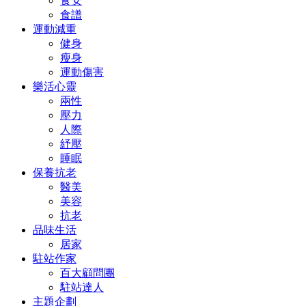
食安
食譜
運動減重
健身
瘦身
運動傷害
樂活心靈
兩性
壓力
人際
紓壓
睡眠
保養抗老
醫美
美容
抗老
品味生活
居家
駐站作家
百大顧問團
駐站達人
主題企劃