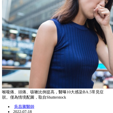
喉嚨痛、頭痛、咳嗽比例提高，醫曝10大感染BA.5常見症
狀。僅為情境配圖，取自Shutterstock
吳昌騰醫師
2022-07-18