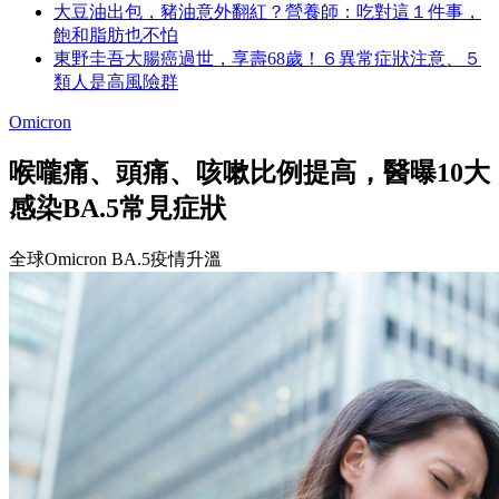
大豆油出包，豬油意外翻紅？營養師：吃對這１件事，
飽和脂肪也不怕
東野圭吾大腸癌過世，享壽68歲！６異常症狀注意、５
類人是高風險群
Omicron
喉嚨痛、頭痛、咳嗽比例提高，醫曝10大
感染BA.5常見症狀
全球Omicron BA.5疫情升溫