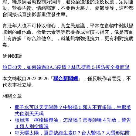
壓、糖尿病者就控制好病情，避免染疫後的免疫反應，定期運
動、營養均衡、情緒穩定，不要過大壓力、憂鬱等等，這些都
會間接或直接影響重症發生率。
青壯年人也不可掉以輕心，黃立民建議，平常在食物中難以攝
取到的維他命、微量元素等等都要養成習慣去補充，像是市面
上有許多「綜合維他命」，就能夠增強抵抗力，更有利對抗病
毒。
延伸閱讀
旅日40天，如何躲過BA.5疫情？林氏璧靠５招防疫全身而退
本文轉載自2022.09.26「
聯合新聞網
」，僅反映作者意見，不
代表本社立場。
相關文章
椰子水可以天天喝嗎？中醫揭５類人不宜多喝，生椰美
式也別天天喝
張員瑛「檸檬橄欖油」怎麼喝？營養師曝４功效，警告
４類人別空腹喝
每天曬太陽，還是缺維生素D？台大醫揭７大隱形陷阱