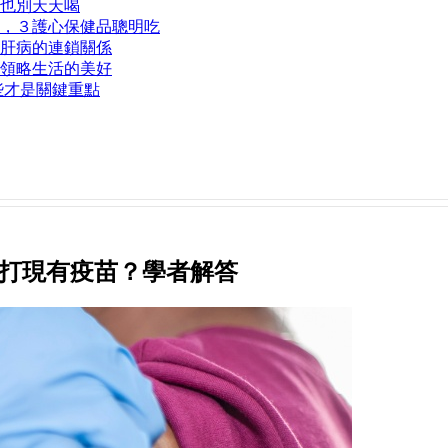
也別天天喝
，３護心保健品聰明吃
肝病的連鎖關係
領略生活的美好
些才是關鍵重點
還是打現有疫苗？學者解答