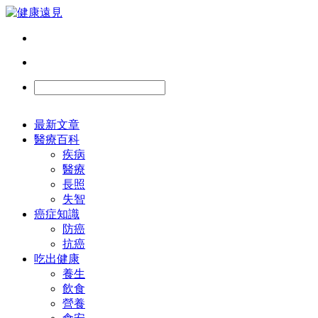
最新文章
醫療百科
疾病
醫療
長照
失智
癌症知識
防癌
抗癌
吃出健康
養生
飲食
營養