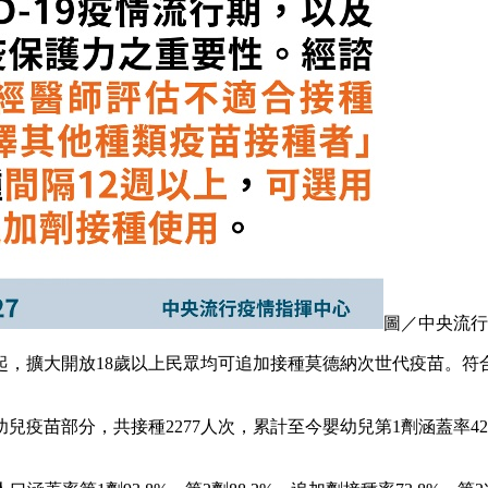
圖／中央流行
起，擴大開放18歲以上民眾均可追加接種莫德納次世代疫苗。符合
苗部分，共接種2277人次，累計至今嬰幼兒第1劑涵蓋率42.9%