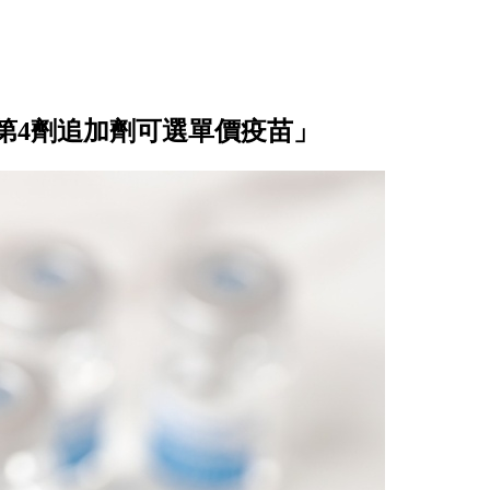
「第4劑追加劑可選單價疫苗」