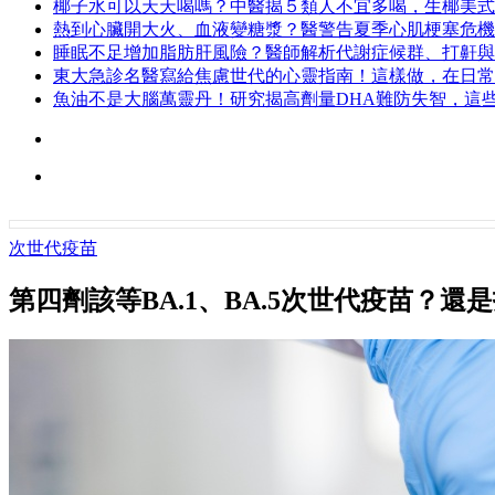
椰子水可以天天喝嗎？中醫揭５類人不宜多喝，生椰美式
熱到心臟開大火、血液變糖漿？醫警告夏季心肌梗塞危機
睡眠不足增加脂肪肝風險？醫師解析代謝症候群、打鼾與
東大急診名醫寫給焦慮世代的心靈指南！這樣做，在日常
魚油不是大腦萬靈丹！研究揭高劑量DHA難防失智，這
次世代疫苗
第四劑該等BA.1、BA.5次世代疫苗？