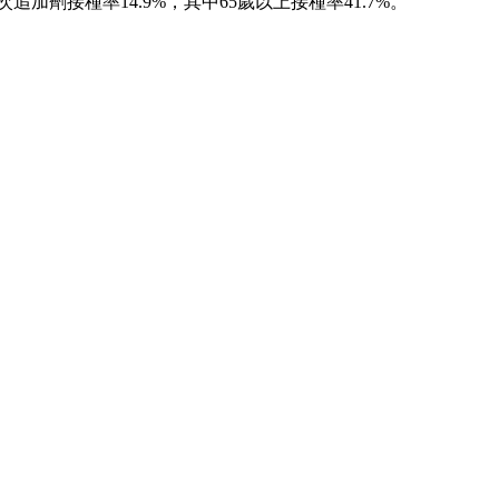
次追加劑接種率14.9%，其中65歲以上接種率41.7%。