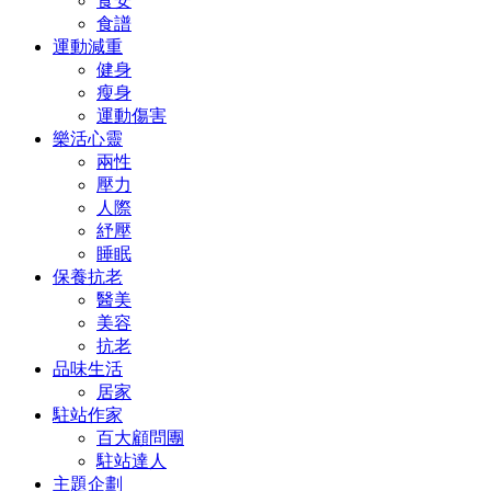
食安
食譜
運動減重
健身
瘦身
運動傷害
樂活心靈
兩性
壓力
人際
紓壓
睡眠
保養抗老
醫美
美容
抗老
品味生活
居家
駐站作家
百大顧問團
駐站達人
主題企劃