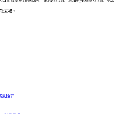
口涵蓋率第1劑93.8%、第2劑88.2%、追加劑接種率73.8%、第2
社立場。
高風險群