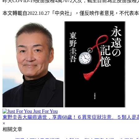
昨天COVID-19疫苗接種4萬7072人次，截至目前為止疫苗接種人
本文轉載自
2022.10.27
「中央社」
，僅反映作者意見，不代表本
Just For You
東野圭吾大腸癌過世，享壽68歲！６異常症狀注意、５類人是
×
相關文章