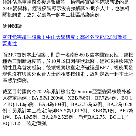
師評估為重複感染後通報確診，檢體經實驗室確認感染的是
XBB變異株。經過疫調顯示沒有接觸國外返台人士，也無相
關接觸史，故判定應為一起本土社區感染病例。
延伸閱讀
空汙危害超乎想像！中山大學研究：高雄冬季PM2.5恐致肝、
腎毒性
而BF.7首例本土個案，則是一名南部60多歲本國籍女性，曾接
種過三劑新冠疫苗，於10月19日因症狀就醫，經PCR採檢確診
陽性且為首次感染，後續經實驗室定序確認是BF.7，經疫調發
現也沒有與國外返台人士的相關接觸史，故判定為一起本土社
區感染病例。
截至目前國內今2022年累計檢出之Omicron亞型變異株境外移
入確定病例：BA.5為1,200例、XBB為6例、BF.7為4例、BQ.1
／BQ.1.1為6例、BA.4為104例、BA.2.75為62例、BA.2為1028
例；另累計本土確定病例BA.5為1,013例、XBB為1例、BF.7為
1例、BA.4為5例、BA.2為2,525例，尚無BA.2.75、BQ.1.1／
BQ.1.1本土確定病例。