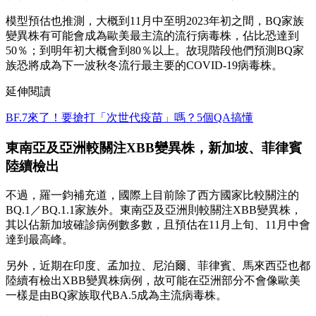
模型預估也推測，大概到11月中至明2023年初之間，BQ家族
變異株有可能會成為歐美最主流的流行病毒株，佔比恐達到
50％；到明年初大概會到80％以上。故現階段他們預測BQ家
族恐將成為下一波秋冬流行最主要的COVID-19病毒株。
延伸閱讀
BF.7來了！要搶打「次世代疫苗」嗎？5個QA搞懂
東南亞及亞洲較關注XBB變異株，新加坡、菲律賓
陸續檢出
不過，羅一鈞補充道，國際上目前除了西方國家比較關注的
BQ.1／BQ.1.1家族外。東南亞及亞洲則較關注XBB變異株，
其以佔新加坡確診病例數多數，且預估在11月上旬、11月中會
達到最高峰。
另外，近期在印度、孟加拉、尼泊爾、菲律賓、馬來西亞也都
陸續有檢出XBB變異株病例，故可能在亞洲部分不會像歐美
一樣是由BQ家族取代BA.5成為主流病毒株。