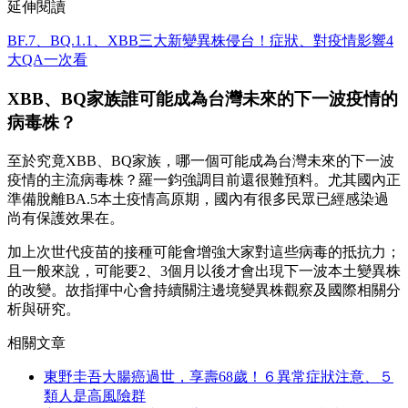
延伸閱讀
BF.7、BQ.1.1、XBB三大新變異株侵台！症狀、對疫情影響4
大QA一次看
XBB、BQ家族誰可能成為台灣未來的下一波疫情的
病毒株？
至於究竟XBB、BQ家族，哪一個可能成為台灣未來的下一波
疫情的主流病毒株？羅一鈞強調目前還很難預料。尤其國內正
準備脫離BA.5本土疫情高原期，國內有很多民眾已經感染過
尚有保護效果在。
加上次世代疫苗的接種可能會增強大家對這些病毒的抵抗力；
且一般來說，可能要2、3個月以後才會出現下一波本土變異株
的改變。故指揮中心會持續關注邊境變異株觀察及國際相關分
析與研究。
相關文章
東野圭吾大腸癌過世，享壽68歲！６異常症狀注意、５
類人是高風險群