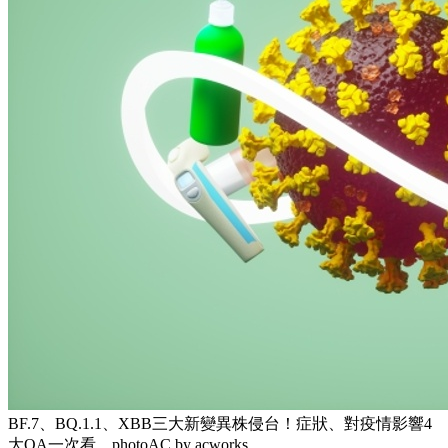
BF.7、BQ.1.1、XBB三大新變異株侵台！症狀、對疫情影響4
大QA一次看。photoAC by acworks