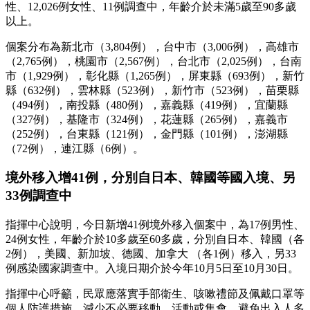
性、12,026例女性、11例調查中，年齡介於未滿5歲至90多歲
以上。
個案分布為新北市（3,804例），台中市（3,006例），高雄市
（2,765例），桃園市（2,567例），台北市（2,025例），台南
市（1,929例），彰化縣（1,265例），屏東縣（693例），新竹
縣（632例），雲林縣（523例），新竹市（523例），苗栗縣
（494例），南投縣（480例），嘉義縣（419例），宜蘭縣
（327例），基隆市（324例），花蓮縣（265例），嘉義市
（252例），台東縣（121例），金門縣（101例），澎湖縣
（72例），連江縣（6例）。
境外移入增41例，分別自日本、韓國等國入境、另
33例調查中
指揮中心說明，今日新增41例境外移入個案中，為17例男性、
24例女性，年齡介於10多歲至60多歲，分別自日本、韓國（各
2例），美國、新加坡、德國、加拿大 （各1例）移入，另33
例感染國家調查中。入境日期介於今年10月5日至10月30日。
指揮中心呼籲，民眾應落實手部衛生、咳嗽禮節及佩戴口罩等
個人防護措施，減少不必要移動、活動或集會，避免出入人多