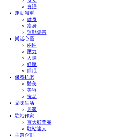
食安
食譜
運動減重
健身
瘦身
運動傷害
樂活心靈
兩性
壓力
人際
紓壓
睡眠
保養抗老
醫美
美容
抗老
品味生活
居家
駐站作家
百大顧問團
駐站達人
主題企劃