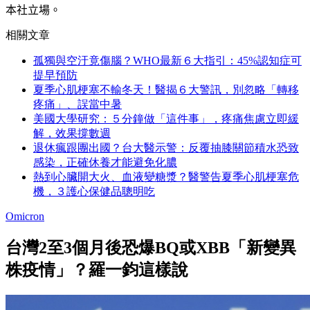
本社立場。
相關文章
孤獨與空汙竟傷腦？WHO最新６大指引：45%認知症可
提早預防
夏季心肌梗塞不輸冬天！醫揭６大警訊，別忽略「轉移
疼痛」、誤當中暑
美國大學研究：５分鐘做「這件事」，疼痛焦慮立即緩
解，效果撐數週
退休瘋跟團出國？台大醫示警：反覆抽膝關節積水恐致
感染，正確休養才能避免化膿
熱到心臟開大火、血液變糖漿？醫警告夏季心肌梗塞危
機，３護心保健品聰明吃
Omicron
台灣2至3個月後恐爆BQ或XBB「新變異
株疫情」？羅一鈞這樣說