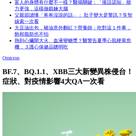
富人的身體有什麼不一樣？醫揭關鍵：「後設認知」能
力更強，這樣做鍛鍊大腦
父親節讀懂「爸爸沒說的話」： 肚子變大是警訊？失智
線索一次看
大豆油出包，豬油意外翻紅？營養師：吃對這１件事，
飽和脂肪也不怕
熱到心臟開大火、血液變糖漿？醫警告夏季心肌梗塞危
機，３護心保健品聰明吃
Omicron
BF.7、BQ.1.1、XBB三大新變異株侵台！
症狀、對疫情影響4大QA一次看