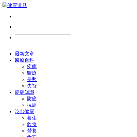
最新文章
醫療百科
疾病
醫療
長照
失智
癌症知識
防癌
抗癌
吃出健康
養生
飲食
營養