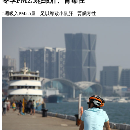
冬季PM2.5恐致肝、腎毒性
5週吸入PM2.5量，足以導致小鼠肝、腎臟毒性