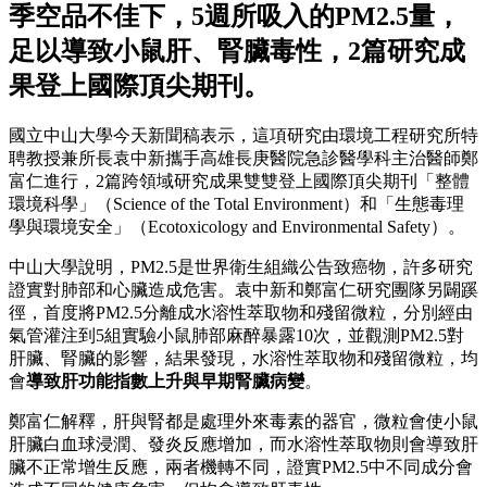
季空品不佳下，5週所吸入的PM2.5量，
足以導致小鼠肝、腎臟毒性，2篇研究成
果登上國際頂尖期刊。
國立中山大學今天新聞稿表示，這項研究由環境工程研究所特
聘教授兼所長袁中新攜手高雄長庚醫院急診醫學科主治醫師鄭
富仁進行，2篇跨領域研究成果雙雙登上國際頂尖期刊「整體
環境科學」（Science of the Total Environment）和「生態毒理
學與環境安全」（Ecotoxicology and Environmental Safety）。
中山大學說明，PM2.5是世界衛生組織公告致癌物，許多研究
證實對肺部和心臟造成危害。袁中新和鄭富仁研究團隊另闢蹊
徑，首度將PM2.5分離成水溶性萃取物和殘留微粒，分別經由
氣管灌注到5組實驗小鼠肺部麻醉暴露10次，並觀測PM2.5對
肝臟、腎臟的影響，結果發現，水溶性萃取物和殘留微粒，均
會
導致肝功能指數上升與早期腎臟病變
。
鄭富仁解釋，肝與腎都是處理外來毒素的器官，微粒會使小鼠
肝臟白血球浸潤、發炎反應增加，而水溶性萃取物則會導致肝
臟不正常增生反應，兩者機轉不同，證實PM2.5中不同成分會