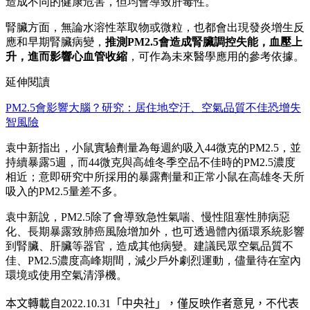
造成不同的健康危害，但均會導致肝毒性。
腎臟方面，無論水溶性萃取物或微粒，也都會出現發炎增生反
應和早期腎臟病變，
推測
PM2.5會造成腎臟調控失能，血壓上
升，進而影響心血管收縮
，可作為未來醫學應用的參考依據。
延伸閱讀
PM2.5會影響大腦？研究：居住地空汙、空氣品質不佳恐增失
智風險
袁中新指出，小鼠實驗劑量為每週約吸入44微克的PM2.5，並
持續暴露5週，而44微克與高雄冬季空品不佳時的PM2.5濃度
相近；意即研究中所採用的暴露劑量和正常小鼠在高雄冬天所
吸入的PM2.5量差不多。
袁中新說，PM2.5除了會導致急性氣喘、慢性阻塞性肺病惡
化、長期暴露致肺癌風險增加外，也可透過體內循環系統影響
到腎臟、肝臟等器官，造成其他病變。建議民眾空氣品質不
佳、PM2.5濃度高峰期間，減少戶外劇烈運動，儘量待在室內
環境或使用空氣清淨機。
本文轉載自
2022.10.31
「中央社」
，僅反映作者意見，不代表