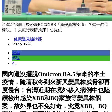
台灣2至3個月後恐爆BQ或XBB「新變異株疫情」？羅一鈞這
樣說。中央流行疫情指揮中心提供
健康遠見編輯部
2022-10-24
分享
傳送
A+
國內還沒擺脫Omicron BA.5帶來的本土
疫情，隨著秋冬到來新興變異株威脅卻再
度侵台！台灣近期在境外移入病例中也陸
續檢出感染XBB和BQ家族等變異株個
案，故外界也不免好奇，究竟XBB、BQ