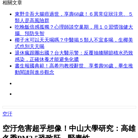
相關文章
東野圭吾大腸癌過世，享壽68歲！６異常症狀注意、５
類人是高風險群
吃晚飯倍感孤獨？心理師談空巢期，用１０習慣強健大
腦、預防失智
椰子水可以天天喝嗎？中醫揭５類人不宜多喝，生椰美
式也別天天喝
退休瘋跟團出國？台大醫示警：反覆抽膝關節積水恐致
感染，正確休養才能避免化膿
書生報國典範！高希均教授辭世、享耆壽90歲，畢生推
動閱讀與進步觀念
空汙
空汙危害超乎想像！中山大學研究：高雄