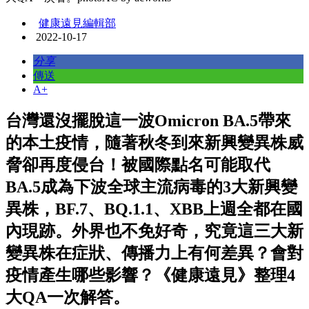
健康遠見編輯部
2022-10-17
分享
傳送
A+
台灣還沒擺脫這一波Omicron BA.5帶來
的本土疫情，隨著秋冬到來新興變異株威
脅卻再度侵台！被國際點名可能取代
BA.5成為下波全球主流病毒的3大新興變
異株，BF.7、BQ.1.1、XBB上週全都在國
內現跡。外界也不免好奇，究竟這三大新
變異株在症狀、傳播力上有何差異？會對
疫情產生哪些影響？《健康遠見》整理4
大QA一次解答。