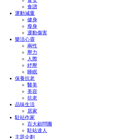
食安
食譜
運動減重
健身
瘦身
運動傷害
樂活心靈
兩性
壓力
人際
紓壓
睡眠
保養抗老
醫美
美容
抗老
品味生活
居家
駐站作家
百大顧問團
駐站達人
主題企劃