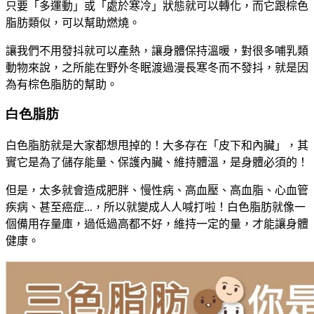
只要「多運動」或「處於寒冷」狀態就可以轉化，
而它跟棕色
脂肪類似，
可以幫助燃燒。
讓我們不用發抖就可以產熱
，
讓身體保持溫暖，
對很多哺乳類
動物來說，
之所能在野外冬眠渡過漫長寒冬而不發抖，
就是因
為有棕色脂肪的幫助。
白色脂肪
白色脂肪就是大家都想甩掉的！
大多存在「皮下和內臟」，
其
實它是為了儲存能量、保護內臟、維持體溫，是身體必須的！
但是，
太多就會造成肥胖、慢性病、高血壓、高血脂、心血管
疾病、甚至癌症
...，
所以就變成人人喊打啦！
白色脂肪就像一
個備用存量庫，
過低過高都不好，維持一定的量，才能讓身體
健康。