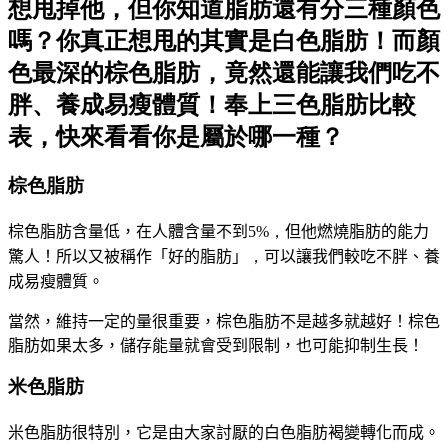
想甩掉他，但你知道脂肪還有分三種顏色
嗎？你真正想甩的其實是白色脂肪！而顏
色最深的棕色脂肪，竟然還能讓我們吃不
胖、養成易瘦體質！奉上三色脂肪比較
表，快來看看你是屬於哪一種？
棕色脂肪
棕色脂肪含量低，在人體含量不到
5%
，
但他燃燒脂肪的能力
驚人！
所以又被稱作「好的脂肪」
，
可以讓我們較吃不胖、養
成易瘦體質
。
當然，維持一定的量很重要，
棕色脂肪
不是越多就越好！
棕色
脂肪如果太多，儲存能量就會受到限制，也可能抑制生長！
米色脂肪
米色脂肪很特別，它是由大家討厭的白色脂肪褐變轉化而成。