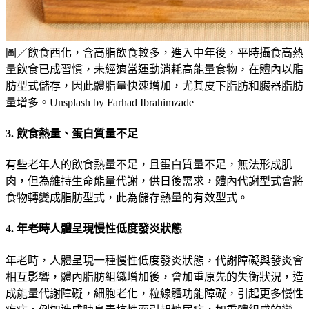
圖／飲食西化，含高脂飲食較多，進入中年後，平時攝食高熱
量飲食已成習慣，未經適當運動消耗高能量食物，在體內以脂
肪型式儲存，因此體脂量快速增加，尤其皮下脂肪和臟器脂肪
量增多。Unsplash by Farhad Ibrahimzade
3.
飲食熱量、
蛋白質量
不足
有些老年人的飲食熱量不足，且蛋白質量不足，無法形成肌
肉，但為維持生命能量代謝，供日後需求，體內代謝型式會將
食物轉變成脂肪型式，此為儲存熱量的有效型式。
4.
年老時
人體呈現慢性低度發炎狀態
年老時，人體呈現一種慢性低度發炎狀態，代謝障礙與發炎會
相互影響，體內脂肪組織增加後，會加重原先的失衡狀況，造
成能量代謝障礙，細胞老化，
粒線體
功能障礙，引起更多慢性