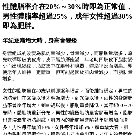
性體脂率介在20%～30%時即為正常值，
男性體脂率超過25%，成年女性超過30%
即為肥胖。
年紀逐漸增大時，身高會變矮
身體組成的改變為肌肉量減少，骨量減少，而脂肪量增多，原
先吹彈即破的皮膚，皮下脂肪層飽滿，年老時四肢皮下脂肪變
少而出現縐紋，脂肪集中在軀幹和臟器，體脂率反而增高。即
使老年人維持一定體重，但可能起因於肌肉量減少，而脂肪量
增多。
女性的脂肪量在
40
歲以前即逐年增高，而後維持穩定，男性的
脂肪量則在
60
歲以後才明顯增大。到
70
歲以後，兩性的身體脂
肪率會逐年增大，到
80
歲以後，脂肪量會降低，當年紀
60～70
歲時，體脂肪重新分布，男性的臟器脂肪量會顯著增高，脂肪
也會浸潤非脂肪組織，肌肉內的脂肪量會隨著年紀增加而增
多，男性每年增加
10%
，女性每年增加
6%
，體重增大者，肌
肉內脂肪量明顯增加，體重減少者也會出現，老年人的骨髓內