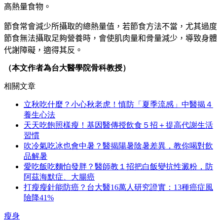
高熱量食物。
節食常會減少所攝取的總熱量值，若節食方法不當，尤其過度
節食無法攝取足夠營養時，會使肌肉量和
骨量
減少，導致身體
代謝障礙，適得其反。
（本文作者為台大醫學院骨科教授）
相關文章
立秋吃什麼？小心秋老虎！慎防「夏季流感」中醫揭４
養生心法
天天吃飽照樣瘦！基因醫傳授飲食５招＋提高代謝生活
習慣
吹冷氣吃冰也會中暑？醫揭陽暑陰暑差異，教你喝對飲
品解暑
愛吃飯吃麵怕發胖？醫師教１招把白飯變抗性澱粉，防
阿茲海默症、大腸癌
打瘦瘦針能防癌？台大醫16萬人研究證實：13種癌症風
險降41%
瘦身