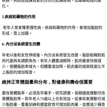
疾病，例如造成胰島素抗性而引起糖尿病，加重體組成的變
化。
5.
疾病和藥物的作用
老年人常會
罹
患慢性病，疾病和藥物的作用，會增加脂肪的
形成，雪上加霜。
6.
內分泌系統發生改變
年老以後和女性停經後，內分泌系統發生改變，脂肪組織對肌
肉代謝具有調節角色，老年人體重減輕時，肌肉量會快速減
少，
使體脂肪
率增大，但體重增加時，肌肉量的增高程度比不
上脂肪的增加程度。
維持正常體脂量和分布，對健康和壽命很重要
要改善
體脂率
，必須及早著手，研究證實，長期適度運動可改
善體脂肪率，對年老人
70
歲以上也有效益。從事有氧運動可減
少脂肪量、重量訓練和適當飲食可增加肌肉量，並應減少攝食