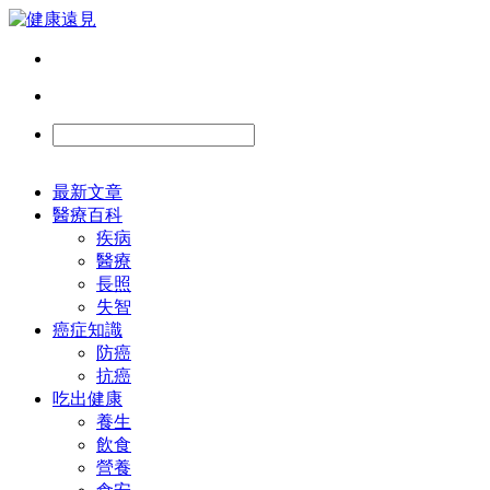
最新文章
醫療百科
疾病
醫療
長照
失智
癌症知識
防癌
抗癌
吃出健康
養生
飲食
營養