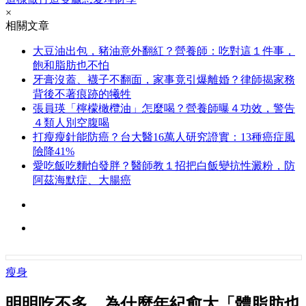
×
相關文章
大豆油出包，豬油意外翻紅？營養師：吃對這１件事，
飽和脂肪也不怕
牙膏沒蓋、襪子不翻面，家事竟引爆離婚？律師揭家務
背後不著痕跡的犧牲
張員瑛「檸檬橄欖油」怎麼喝？營養師曝４功效，警告
４類人別空腹喝
打瘦瘦針能防癌？台大醫16萬人研究證實：13種癌症風
險降41%
愛吃飯吃麵怕發胖？醫師教１招把白飯變抗性澱粉，防
阿茲海默症、大腸癌
瘦身
明明吃不多，為什麼年紀愈大「體脂肪也