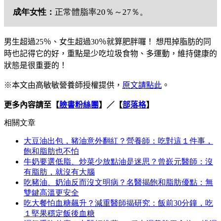
成年
女性：
正常體脂率20％～27％。
男生超過
25
％、女生超過
30
％就算肥胖囉！
想甩掉脂肪的同
時也記得它的好，
重點是少吃垃圾食物、多運動，
維持健康的
狀態
是很重要的！
※本文由高敏敏營養師授權提供，
原文
請點此
。
更多內容請至【
臉書粉絲團
】／【
部落格
】
相關文章
大豆油出包，豬油意外翻紅？營養師：吃對這１件事，
飽和脂肪也不怕
牛奶要選低脂、炒菜少放點油是迷思？曾嶔元醫師：沒
有脂肪，就沒有大腦
吃豬油、奶油反而沒文明病？名醫揭飽和脂肪優點：無
雙鍵高溫更安全
吃大餐怕血糖飆升？減重醫師揭研究：飯前30分鐘，吃
１堅果穩定飯後血糖