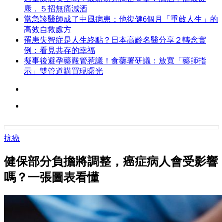
康，５招無痛減酒
當急診醫師成了中風病患：他復健6個月「重啟人生」的
高效自救處方
罹患失智症是人生終點？日本高齡名醫分享２轉念實
例：看見共存的幸福
擬事後避孕藥嚴管惹議！食藥署研議：放寬「藥師指
示」雙管道購買現曙光
抗癌
健保部分負擔將調整，癌症病人會受影響
嗎？一張圖表看懂