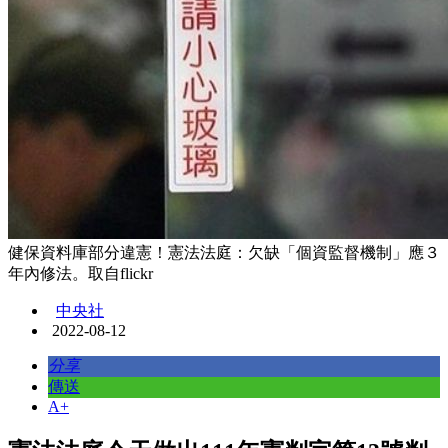
健保資料庫部分違憲！憲法法庭：欠缺「個資監督機制」應３
年內修法。取自flickr
中央社
2022-08-12
分享
傳送
A+