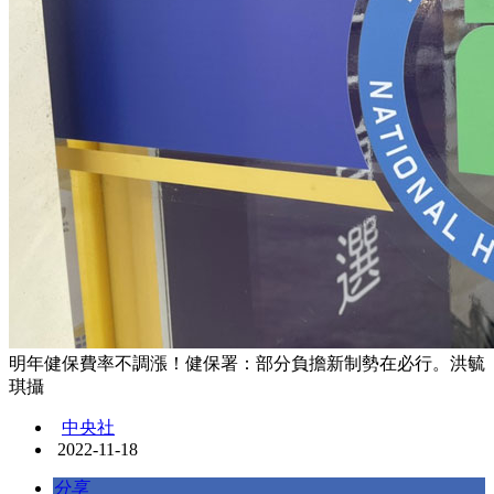
明年健保費率不調漲！健保署：部分負擔新制勢在必行。洪毓
琪攝
中央社
2022-11-18
分享