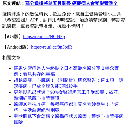
原文連結：
部分負擔將於五月調整 癌症病人會受影響嗎？
疫情肆虐下的數位時代，歡迎免費下載自主健康管理小工具
《希望護照》APP，副作用即時登記、治療清楚規劃、轉診資
訊銜接、重要資訊帶著走、抗癌不卡關！
【iOS版】
https://reurl.cc/N6rNkp
【Android版】
https://reurl.cc/8n3bdR
相關文章
罹患失智症是人生終點？日本高齡名醫分享２轉念實
例：看見共存的幸福
超越癌症、心臟病！《刺胳針》研究警告：這１項「隱
形疾病」已成全球失能頭號殺手
更年期忍忍就過？90%女醫師坦言工作受影響，盜汗、
熱潮紅竟藏心血管警訊
醫師30年抗４癌：每種癌症都非莫名奇妙發生！「這
些」生活惡習絕對別犯
甲狀腺低下會怎樣？醫揭症狀與原因，警惕心血管疾病
風險