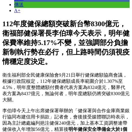
傳送
A+
112年度健保總額突破新台幣8300億元，
衛福部健保署長李伯璋今天表示，明年健
保費率維持5.17%不變，並強調部分負擔
新制執行勢在必行，但上路時間仍須視疫
情穩定度決定。
衛生福利部全民健康保險會9月21日舉行健保總額協商會議，
根據行政院核定，112年健保總額成長率範圍介於1.307%至
4.5%，明年度整體總額付費者代表方案為8324億元，醫界代
表方案為8437億元，無論何者，明年度總額仍將突破8300億元
大關。
李伯璋今天上午出席健保署舉辦的「健保署與合作金庫商業銀
行協同布建信用卡捐款」記者會，會後接受媒體聯訪時表示，
因為主計總處編列挹注健保240億元，加上基本工資調整連帶
健保收入年增加56億元，精算後
明年健保安全準備金大於1個