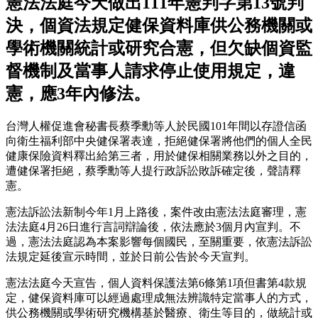
憲法法庭今天做出111年憲判字第13號判
決，個資法規定健保資料庫供公務機關或
學術機關統計或研究合憲，但欠缺個資監
督機制及當事人請求停止使用規定，違
憲，應3年內修法。
台灣人權促進會秘書長蔡季勳等人於民國101年間以存證信函
向衛生福利部中央健保署表達，拒絕健保署將他們的個人全民
健康保險資料釋出給第三者，用於健保相關業務以外之目的，
遭健保署拒絕，蔡季勳等人提行政訴訟敗訴確定後，聲請釋
憲。
憲法訴訟法新制今年1月上路後，案件改由憲法法庭審理，憲
法法庭4月26日進行言詞辯論後，依法應於3個月內宣判。不
過，憲法法庭認為本案影響每個國民，至關重要，依憲法訴訟
法規定延後宣示時間，並於日前公告於今天宣判。
憲法法庭今天宣告，個人資料保護法第6條第1項但書第4款規
定，健保資料庫可以經過處理成無法辨識特定當事人的方式，
供公務機關或學術研究機構基於醫療、衛生等目的，做統計或