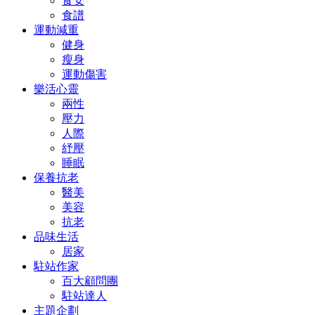
食安
食譜
運動減重
健身
瘦身
運動傷害
樂活心靈
兩性
壓力
人際
紓壓
睡眠
保養抗老
醫美
美容
抗老
品味生活
居家
駐站作家
百大顧問團
駐站達人
主題企劃