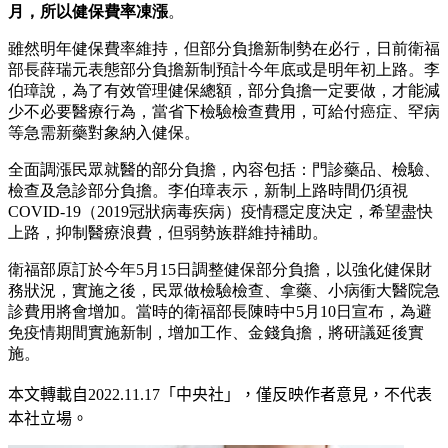
月，所以健保費率凍漲
。
雖然明年健保費率維持，但部分負擔新制勢在必行，日前衛福
部長薛瑞元表態部分負擔新制預計今年底或是明年初上路。李
伯璋說，為了有效管理健保總額，部分負擔一定要做，才能減
少不必要醫療行為，當省下檢驗檢查費用，可給付癌症、罕病
等急需新藥對象納入健保。
全面調漲民眾就醫的部分負擔，內容包括：門診藥品、檢驗、
檢查及急診部分負擔。李伯璋表示，新制上路時間仍須視
COVID-19（2019冠狀病毒疾病）疫情穩定度決定，希望盡快
上路，抑制醫療浪費，但弱勢族群維持補助。
衛福部原訂於今年5月15日調整健保部分負擔，以強化健保財
務狀況，實施之後，民眾做檢驗檢查、拿藥、小病衝大醫院急
診費用將會增加。當時的衛福部長陳時中5月10日宣布，為避
免疫情期間實施新制，增加工作、金錢負擔，將研議延後實
施。
本文轉載自
2022.11.17
「中央社」
，僅反映作者意見，不代表
本社立場。