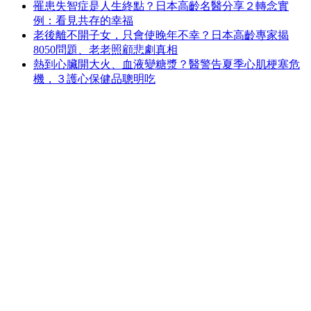
罹患失智症是人生終點？日本高齡名醫分享２轉念實
例：看見共存的幸福
老後離不開子女，只會使晚年不幸？日本高齡專家揭
8050問題、老老照顧悲劇真相
熱到心臟開大火、血液變糖漿？醫警告夏季心肌梗塞危
機，３護心保健品聰明吃