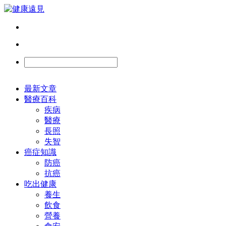
最新文章
醫療百科
疾病
醫療
長照
失智
癌症知識
防癌
抗癌
吃出健康
養生
飲食
營養