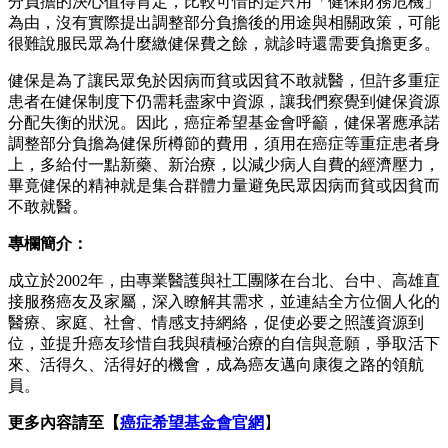
分負擔的決心值得肯定，比較可惜的是只用「健保財務危機」
為由，沒有實際提出調整部分負擔後的用途與相關政策，可能
很難說服民眾為什麼繳健保費之餘，就診時還需要負擔更多。
健保是為了讓民眾免於因病而貧或因貧不敢就醫，但許多重症
患者在健保制度下仍需耗盡家中資源，讓我們察覺到健保資源
分配失衡的狀況。因此，癌症希望基金會呼籲，健保署應承諾
調整部分負擔為健保所樽節的費用，須用在癌症等重症患者身
上，多給付一點新藥、新治療，以減少病人自費的經濟壓力，
畢竟健保的精神就是集合群體力量避免民眾因病而貧或因貧而
不敢就醫。
專欄簡介：
成立於2002年，由專業醫護與社工團隊在台北、台中、高雄直
接服務癌友及家屬，深入瞭解其需求，並連結全方位個人化的
醫療、家庭、社會、情感支持網絡，促使必要之照護資源到
位，並提升癌友珍惜自我與積極治療的自信與意願，爭取活下
來、活得久、活得好的機會，成為癌友邁向康復之路的領航
員。
更多內容請至【
癌症希望基金會官網
】