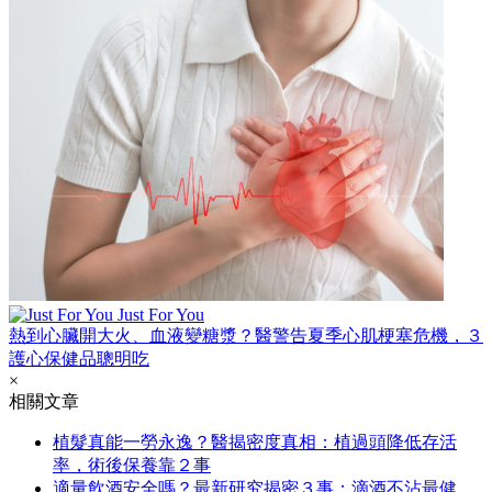
Just For You
熱到心臟開大火、血液變糖漿？醫警告夏季心肌梗塞危機，３
護心保健品聰明吃
×
相關文章
植髮真能一勞永逸？醫揭密度真相：植過頭降低存活
率，術後保養靠２事
適量飲酒安全嗎？最新研究揭密３事：滴酒不沾最健