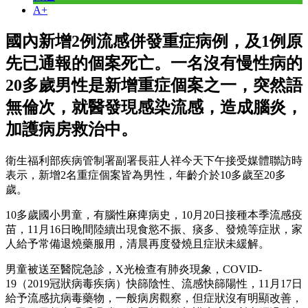
A+
國內新增2例流感併發重症病例，及1例原
先已通報的個案死亡。一名沒有慢性病的
20多歲男性是新增重症個案之一，突然語
無倫次，就醫發現感染流感，造成腦炎，
加護病房救治中。
衛生福利部疾病管制署副署長莊人祥今天下午接受媒體聯訪時
表示，新增2名重症個案皆為男性，年齡介於10多歲至20多
歲。
10多歲國小男童，有腦性麻痺病史，10月20日接種本季流感疫
苗，11月16日晚間陸續出現食慾不振、痰多、發燒等症狀，家
人給予常備退燒藥服用，清晨再度發燒且症狀未緩解。
男童被送至醫院急診，X光檢查有肺炎現象，COVID-
19（2019冠狀病毒疾病）快篩陰性、流感快篩陽性，11月17日
給予流感抗病毒藥物，一般病房觀察，但症狀沒有明顯改善，