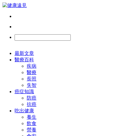
最新文章
醫療百科
疾病
醫療
長照
失智
癌症知識
防癌
抗癌
吃出健康
養生
飲食
營養