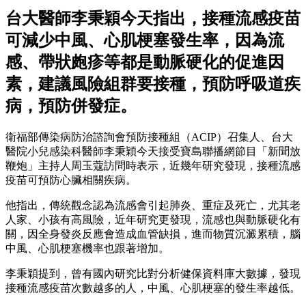
台大醫師李秉穎今天指出，接種流感疫苗
可減少中風、心肌梗塞發生率，因為流
感、帶狀皰疹等都是動脈硬化的促進因
素，建議風險組群要接種，預防呼吸道疾
病，預防併發症。
衛福部傳染病防治諮詢會預防接種組（ACIP）召集人、台大
醫院小兒感染科醫師李秉穎今天接受寶島聯播網節目「新聞放
鞭炮」主持人周玉蔻訪問時表示，近幾年研究發現，接種流感
疫苗可預防心臟相關疾病。
他指出，傳統觀念認為流感會引起肺炎、重症及死亡，尤其老
人家、小孩有高風險，近年研究更發現，流感也與動脈硬化有
關，因全身發炎反應會造成血管缺損，進而物質沉澱累積，腦
中風、心肌梗塞機率也跟著增加。
李秉穎提到，曾有國內研究比對分析健保資料庫大數據，發現
接種流感疫苗次數越多的人，中風、心肌梗塞的發生率越低。