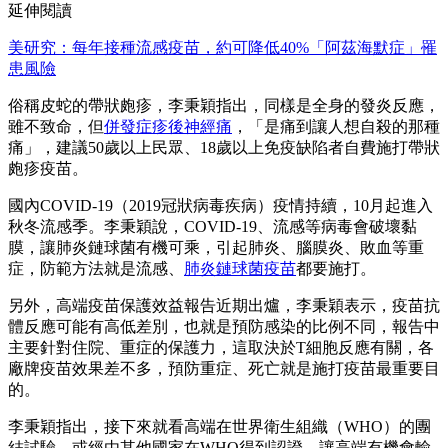
延伸閱讀
美研究：每年接種流感疫苗，約可降低40%「阿茲海默症」罹
患風險
俗稱皮蛇的帶狀皰疹，李秉穎指出，同樣是全身的發炎反應，
雖不致命，但
併發症疹後神經痛
，「是痛到讓人想自殺的那種
痛」，建議50歲以上民眾、18歲以上免疫缺陷者自費施打帶狀
皰疹疫苗。
國內COVID-19（2019冠狀病毒疾病）疫情持續，10月起進入
秋冬流感季。李秉穎說，COVID-19、流感等病毒會破壞黏
膜，讓肺炎鏈球菌有機可乘，引起肺炎、腦膜炎、敗血等重
症，防範方法就是流感、
肺炎鏈球菌疫苗
都要施打。
另外，高端疫苗保護效益報告近期出爐，李秉穎表示，疫苗抗
體反應可能有高低差別，也就是預防感染的比例不同，報告中
主要針對住院、重症的保護力，這取決於T細胞反應有關，各
廠牌疫苗效果差不多，預防重症、死亡就是施打疫苗最重要目
的。
李秉穎指出，接下來就看高端在世界衛生組織（WHO）的團
結試驗，或經由其他國家在WHO得到認證，讓高端有機會輸