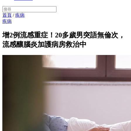
首頁
/
疾病
疾病
增2例流感重症！20多歲男突語無倫次，
流感釀腦炎加護病房救治中