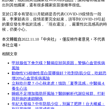
出到其他國家，還有很多國家疫苗接種率很低。
至於口罩令有望在11月鬆綁是否代表COVID-19疫情告一段
落，李秉穎表示，疫情若要完全結束，須等到COVID-19引起
的重症發生率低於流感，「現在還沒」，嚴重性比流感高的時
候，仍要小心。
本文轉載自
2022.11.10
「中央社」
，僅反映作者意見，不代表
本社立場。
相關文章
甲狀腺低下會怎樣？醫揭症狀與原因，警惕心血管疾病
風險
動物性VS植物性蛋白質哪個好？吃對防肌少症，吃錯恐
增20%心血管疾病風險
立秋吃什麼？小心秋老虎！慎防「夏季流感」中醫揭４
養生心法
睡眠不足增加脂肪肝風險？醫師解析代謝症候群、打鼾
與肝病的連鎖關係
年紀大發福？中年防肌少症，別漏了肥胖！台大權威：
別只當病因，沒當成疾病