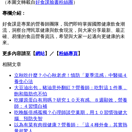
（本圖文轉載自
好食課臉書粉絲團
）
專欄介紹：
好食課是專業的營養師團隊，我們即時掌握國際健康飲食潮
流，洞察台灣民眾健康與飲食現況，與大家分享最新、最正
確、易懂的食品營養資訊，希望與大家一起邁向更健康的未
來。
更多內容請至【
網站
】／【
粉絲專頁
】
相關文章
立秋吃什麼？小心秋老虎！慎防「夏季流感」中醫揭４
養生心法
大豆油出包，豬油意外翻紅？營養師：吃對這１件事，
飽和脂肪也不怕
吃膠原蛋白有用嗎？研究１０天有感、８週顯效，營養
師：４習慣白補
吃晚飯倍感孤獨？心理師談空巢期，用１０習慣強健大
腦、預防失智
以為有菜有肉很健康？營養師：「這４種外食」其實熱
量超驚人