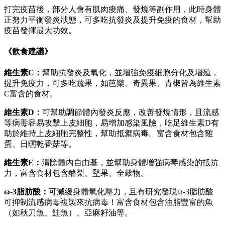
打完疫苗後，部分人會有肌肉痠痛、發燒等副作用，此時身體
正努力平衡發炎狀態，可多吃抗發炎及提升免疫的食材，幫助
疫苗發揮最大功效。
《飲食建議》
維生素C：
幫助抗發炎及氧化，並增強免疫細胞分化及增殖，
提升免疫力，可多吃蔬果，如芭樂、奇異果、青椒皆為維生素
C富含的食材。
維生素D：
可幫助調節體內發炎反應，改善發燒情形，且流感
等病毒容易攻擊上皮細胞，易增加感染風險，吃足維生素D有
助於維持上皮細胞完整性，幫助抵禦病毒。富含食材包含雞
蛋、日曬乾香菇等。
維生素E：
清除體內自由基，並幫助身體增強病毒感染的抵抗
力，富含食材包含酪梨、堅果、全穀物。
ω-3脂肪酸：
可減緩身體氧化壓力，且有研究發現ω-3脂肪酸
可抑制流感病毒複製來抗病毒！富含食材包含油脂豐富的魚
（如秋刀魚、鮭魚）、亞麻籽油等。