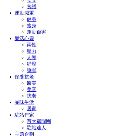
食安
食譜
運動減重
健身
瘦身
運動傷害
樂活心靈
兩性
壓力
人際
紓壓
睡眠
保養抗老
醫美
美容
抗老
品味生活
居家
駐站作家
百大顧問團
駐站達人
主題企劃