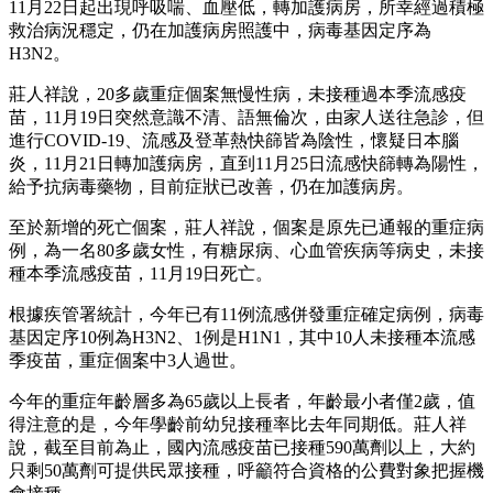
11月22日起出現呼吸喘、血壓低，轉加護病房，所幸經過積極
救治病況穩定，仍在加護病房照護中，病毒基因定序為
H3N2。
莊人祥說，20多歲重症個案無慢性病，未接種過本季流感疫
苗，11月19日突然意識不清、語無倫次，由家人送往急診，但
進行COVID-19、流感及登革熱快篩皆為陰性，懷疑日本腦
炎，11月21日轉加護病房，直到11月25日流感快篩轉為陽性，
給予抗病毒藥物，目前症狀已改善，仍在加護病房。
至於新增的死亡個案，莊人祥說，個案是原先已通報的重症病
例，為一名80多歲女性，有糖尿病、心血管疾病等病史，未接
種本季流感疫苗，11月19日死亡。
根據疾管署統計，今年已有11例流感併發重症確定病例，病毒
基因定序10例為H3N2、1例是H1N1，其中10人未接種本流感
季疫苗，重症個案中3人過世。
今年的重症年齡層多為65歲以上長者，年齡最小者僅2歲，值
得注意的是，今年學齡前幼兒接種率比去年同期低。莊人祥
說，截至目前為止，國內流感疫苗已接種590萬劑以上，大約
只剩50萬劑可提供民眾接種，呼籲符合資格的公費對象把握機