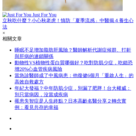
Just For You
立秋吃什麼？小心秋老虎！慎防「夏季流感」中醫揭４養生心
法
×
相關文章
睡眠不足增加脂肪肝風險？醫師解析代謝症候群、打鼾
與肝病的連鎖關係
動物性VS植物性蛋白質哪個好？吃對防肌少症，吃錯恐
增20%心血管疾病風險
當急診醫師成了中風病患：他復健6個月「重啟人生」的
高效自救處方
年紀大發福？中年防肌少症，別漏了肥胖！台大權威：
別只當病因，沒當成疾病
罹患失智症是人生終點？日本高齡名醫分享２轉念實
例：看見共存的幸福