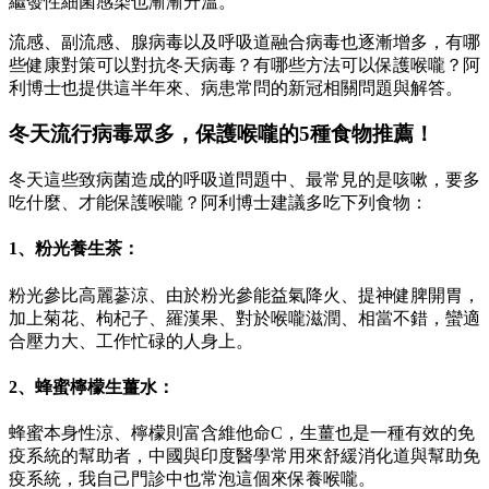
繼發性細菌感染也漸漸升溫。
流感、副流感、腺病毒以及呼吸道融合病毒也逐漸增多，有哪
些健康對策可以對抗冬天病毒？有哪些方法可以保護喉嚨？阿
利博士也提供這半年來、病患常問的新冠相關問題與解答。
冬天流行病毒眾多，保護喉嚨的5種食物推薦！
冬天這些致病菌造成的呼吸道問題中、最常見的是咳嗽，要多
吃什麼、才能保護喉嚨？阿利博士建議多吃下列食物：
1、粉光養生茶：
粉光參比高麗蔘涼、由於粉光參能益氣降火、提神健脾開胃，
加上菊花、枸杞子、羅漢果、對於喉嚨滋潤、相當不錯，蠻適
合壓力大、工作忙碌的人身上。
2、蜂蜜檸檬生薑水：
蜂蜜本身性涼、檸檬則富含維他命C，生薑也是一種有效的免
疫系統的幫助者，中國與印度醫學常用來舒緩消化道與幫助免
疫系統，我自己門診中也常泡這個來保養喉嚨。