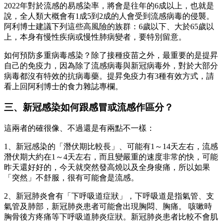
2022年對於流感的易感染率，將會是往年的6成以上，也就是
說，全人類大概會有1成5到2成的人會受到流感病毒的侵襲。
阿利博士建議下列這些高風險的族群：6歲以下、大於65歲以
上，本身有慢性疾病或慢性肺病變者，要特別留意。
如何預防多重病毒感染？除了接種疫苗之外，最重要的是提昇
自己的免疫力，因為除了流感病毒與新冠病毒外，對於大部分
病毒都沒有特效的抗病毒藥。提昇免疫力有3種有效方式，請
看上回阿利博士的食力雜誌專欄。
三、新冠感染如何跟感冒或流感作區分？
這兩者的確很像、不過還是有兩點不一樣：
1、新冠感染的「潛伏期比較長」、可能有1～14天左右，流感
潛伏期大約在1～4天左右，而且變嚴重的速度非常的快，可能
昨天還好好的，今天就突然發高燒以及全身痠痛，所以如果
「突然」不舒服，很有可能會是流感。
2、新冠肺炎會有「下呼吸道症狀」，下呼吸道是指氣管、支
氣管及肺部，新冠肺炎患者可能會出現胸悶、胸痛。 咳嗽時
胸骨後方疼痛等下呼吸道肺炎症狀。新冠肺炎患者比較不會肌