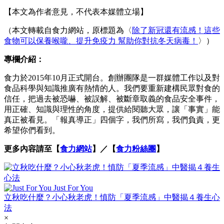
【本文為作者意見，不代表本媒體立場】
（本文轉載自食力網站，原標題為〈
除了新冠還有流感！這些
食物可以保養喉嚨、提升免疫力 幫助你對抗冬天病毒！
〉）
專欄介紹：
食力於2015年10月正式開台。創辦團隊是一群媒體工作以及對
食品科學與知識推廣有熱情的人。我們要重新建構民眾對食的
信任，把過去被恐嚇、被誤解、被斷章取義的食品安全事件，
用正確、知識與理性的角度，提供給閱聽大眾，讓「事實」能
真正被看見。「報真導正」四個字，我們所寫，我們負責，更
希望你們看到。
更多內容請至【
食力網站
】／【
食力粉絲團
】
Just For You
立秋吃什麼？小心秋老虎！慎防「夏季流感」中醫揭４養生心
法
×