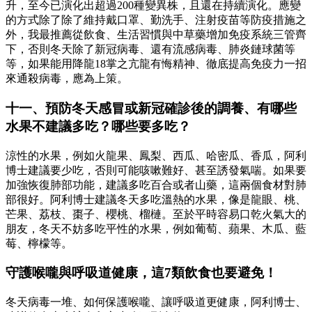
升，至今已演化出超過200種變異株，且還在持續演化。應變
的方式除了除了維持戴口罩、勤洗手、注射疫苗等防疫措施之
外，我最推薦從飲食、生活習慣與中草藥增加免疫系統三管齊
下，否則冬天除了新冠病毒、還有流感病毒、肺炎鏈球菌等
等，如果能用降龍18掌之亢龍有悔精神、徹底提高免疫力一招
來通殺病毒，應為上策。
十一、預防冬天感冒或新冠確診後的調養、有哪些
水果不建議多吃？哪些要多吃？
涼性的水果，例如火龍果、鳳梨、西瓜、哈密瓜、香瓜，阿利
博士建議要少吃，否則可能咳嗽難好、甚至誘發氣喘。如果要
加強恢復肺部功能，建議多吃百合或者山藥，這兩個食材對肺
部很好。阿利博士建議冬天多吃溫熱的水果，像是龍眼、桃、
芒果、荔枝、棗子、櫻桃、榴槤。至於平時容易口乾火氣大的
朋友，冬天不妨多吃平性的水果，例如葡萄、蘋果、木瓜、藍
莓、檸檬等。
守護喉嚨與呼吸道健康，這7類飲食也要避免！
冬天病毒一堆、如何保護喉嚨、讓呼吸道更健康，阿利博士、