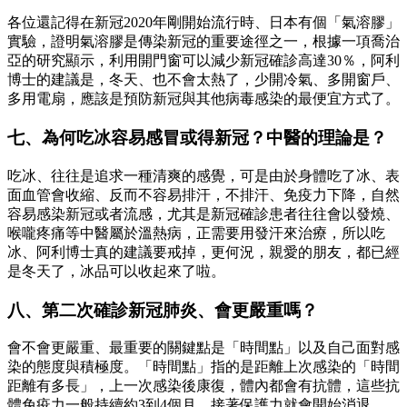
各位還記得在新冠2020年剛開始流行時、日本有個「氣溶膠」
實驗，證明氣溶膠是傳染新冠的重要途徑之一，根據一項喬治
亞的研究顯示，利用開門窗可以減少新冠確診高達30％，阿利
博士的建議是，冬天、也不會太熱了，少開冷氣、多開窗戶、
多用電扇，應該是預防新冠與其他病毒感染的最便宜方式了。
七、為何吃冰容易感冒或得新冠？中醫的理論是？
吃冰、往往是追求一種清爽的感覺，可是由於身體吃了冰、表
面血管會收縮、反而不容易排汗，不排汗、免疫力下降，自然
容易感染新冠或者流感，尤其是新冠確診患者往往會以發燒、
喉嚨疼痛等中醫屬於溫熱病，正需要用發汗來治療，所以吃
冰、阿利博士真的建議要戒掉，更何況，親愛的朋友，都已經
是冬天了，冰品可以收起來了啦。
八、第二次確診新冠肺炎、會更嚴重嗎？
會不會更嚴重、最重要的關鍵點是「時間點」以及自己面對感
染的態度與積極度。「時間點」指的是距離上次感染的「時間
距離有多長」，上一次感染後康復，體內都會有抗體，這些抗
體免疫力一般持續約3到4個月，接著保護力就會開始消退。