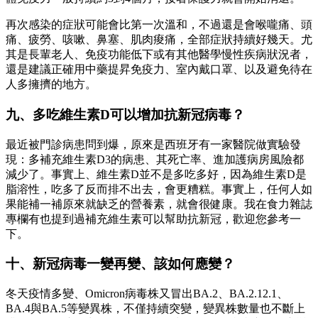
再次感染的症狀可能會比第一次溫和，不過還是會喉嚨痛、頭
痛、疲勞、咳嗽、鼻塞、肌肉痠痛，全部症狀持續好幾天。尤
其是長輩老人、免疫功能低下或有其他醫學慢性疾病狀況者，
還是建議正確用中藥提昇免疫力、室內戴口罩、以及避免待在
人多擁擠的地方。
九、多吃維生素D可以增加抗新冠病毒？
最近被門診病患問到爆，原來是西班牙有一家醫院做實驗發
現：多補充維生素D3的病患、其死亡率、進加護病房風險都
減少了。事實上、維生素D並不是多吃多好，因為維生素D是
脂溶性，吃多了反而排不出去，會更糟糕。事實上，任何人如
果能補一補原來就缺乏的營養素，就會很健康。我在食力雜誌
專欄有也提到過補充維生素可以幫助抗新冠，歡迎您參考一
下。
十、新冠病毒一變再變、該如何應變？
冬天疫情多變、Omicron病毒株又冒出BA.2、BA.2.12.1、
BA.4與BA.5等變異株，不僅持續突變，變異株數量也不斷上