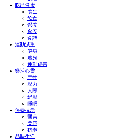
吃出健康
養生
飲食
營養
食安
食譜
運動減重
健身
瘦身
運動傷害
樂活心靈
兩性
壓力
人際
紓壓
睡眠
保養抗老
醫美
美容
抗老
品味生活