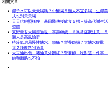
相關文章
椰子水可以天天喝嗎？中醫揭５類人不宜多喝，生椰美
式也別天天喝
天天吃飽照樣瘦！基因醫傳授飲食５招＋提高代謝生活
習慣
東野圭吾大腸癌過世，享壽68歲！６異常症狀注意、５
類人是高風險群
待冷氣房易慢性缺水、頭痛？營養師揭７大缺水症狀，
這２種飲料別過量
大豆油出包，豬油意外翻紅？營養師：吃對這１件事，
飽和脂肪也不怕