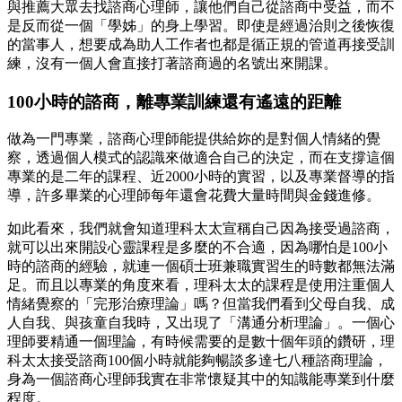
與推薦大眾去找諮商心理師，讓他們自己從諮商中受益，而不
是反而從一個「學姊」的身上學習。即使是經過治則之後恢復
的當事人，想要成為助人工作者也都是循正規的管道再接受訓
練，沒有一個人會直接打著諮商過的名號出來開課。
100小時的諮商，離專業訓練還有遙遠的距離
做為一門專業，諮商心理師能提供給妳的是對個人情緒的覺
察，透過個人模式的認識來做適合自己的決定，而在支撐這個
專業的是二年的課程、近2000小時的實習，以及專業督導的指
導，許多畢業的心理師每年還會花費大量時間與金錢進修。
如此看來，我們就會知道理科太太宣稱自己因為接受過諮商，
就可以出來開設心靈課程是多麼的不合適，因為哪怕是100小
時的諮商的經驗，就連一個碩士班兼職實習生的時數都無法滿
足。而且以專業的角度來看，理科太太的課程是使用注重個人
情緒覺察的「完形治療理論」嗎？但當我們看到父母自我、成
人自我、與孩童自我時，又出現了「溝通分析理論」。一個心
理師要精通一個理論，有時候需要的是數十個年頭的鑽研，理
科太太接受諮商100個小時就能夠暢談多達七八種諮商理論，
身為一個諮商心理師我實在非常懷疑其中的知識能專業到什麼
程度。