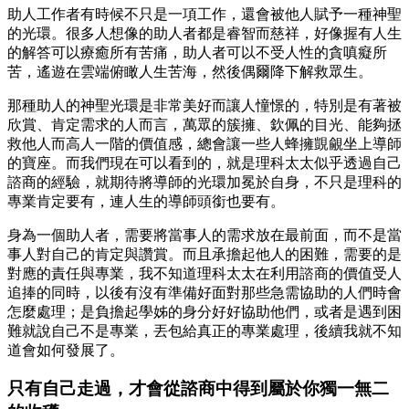
助人工作者有時候不只是一項工作，還會被他人賦予一種神聖
的光環。很多人想像的助人者都是睿智而慈祥，好像握有人生
的解答可以療癒所有苦痛，助人者可以不受人性的貪嗔癡所
苦，遙遊在雲端俯瞰人生苦海，然後偶爾降下解救眾生。
那種助人的神聖光環是非常美好而讓人憧憬的，特別是有著被
欣賞、肯定需求的人而言，萬眾的簇擁、欽佩的目光、能夠拯
救他人而高人一階的價值感，總會讓一些人蜂擁覬覦坐上導師
的寶座。而我們現在可以看到的，就是理科太太似乎透過自己
諮商的經驗，就期待將導師的光環加冕於自身，不只是理科的
專業肯定要有，連人生的導師頭銜也要有。
身為一個助人者，需要將當事人的需求放在最前面，而不是當
事人對自己的肯定與讚賞。而且承擔起他人的困難，需要的是
對應的責任與專業，我不知道理科太太在利用諮商的價值受人
追捧的同時，以後有沒有準備好面對那些急需協助的人們時會
怎麼處理；是負擔起學姊的身分好好協助他們，或者是遇到困
難就說自己不是專業，丟包給真正的專業處理，後續我就不知
道會如何發展了。
只有自己走過，才會從諮商中得到屬於你獨一無二