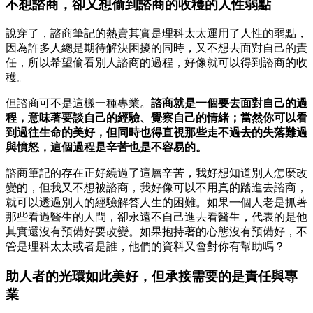
不想諮商，卻又想偷到諮商的收穫的人性弱點
說穿了，諮商筆記的熱賣其實是理科太太運用了人性的弱點，
因為許多人總是期待解決困擾的同時，又不想去面對自己的責
任，所以希望偷看別人諮商的過程，好像就可以得到諮商的收
穫。
但諮商可不是這樣一種專業。
諮商就是一個要去面對自己的過
程，意味著要談自己的經驗、覺察自己的情緒；當然你可以看
到過往生命的美好，但同時也得直視那些走不過去的失落難過
與憤怒，這個過程是辛苦也是不容易的。
諮商筆記的存在正好繞過了這層辛苦，我好想知道別人怎麼改
變的，但我又不想被諮商，我好像可以不用真的踏進去諮商，
就可以透過別人的經驗解答人生的困難。如果一個人老是抓著
那些看過醫生的人問，卻永遠不自己進去看醫生，代表的是他
其實還沒有預備好要改變。如果抱持著的心態沒有預備好，不
管是理科太太或者是誰，他們的資料又會對你有幫助嗎？
助人者的光環如此美好，但承接需要的是責任與專
業