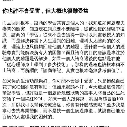
你也許不會受害，但大概也很難受益
而且回到根本，諮商的學習其實是個人的：我知道如何處理夫
妻間的衝突、知道現在到底要不要離職，從被性侵的經驗中復
原，諮商的「學習」從來不是去獲得一套可以到處教授人的知
識，而是解決你當下人生遇到的困難。理科太太諮商的的收
穫，理論上也只能夠回應他個人的難題，憑什麼一個個人的經
驗尊貴到能解決所有人的困難？而且諮商的目的應該是專注於
他個人的難題是否解決，如果一個人諮商過後的焦點是在他
「從心理師身上學到了多少技術」，那樣的過程也許根本稱不
上諮商，而所謂的「諮商筆記」其實也根本毫無參考價值了。
如果你的生活功能夠好，你可能不會從中受害，只是抱怨自己
花了冤枉錢卻沒有幫助；但如果狀態不好，今天透過這份諮商
筆記學習，也許就是一個處於危機狀態的當事人將自己的生死
交給了一個網紅KOL。如果一個人跟你說，我因為感冒過100
次，所以我可以幫你治療癌症，你會有什麼感想呢？至少我是
寧可去找專業醫師，而不是找一個生病過康復，就說自己能治
百病的人處理我的困難的。