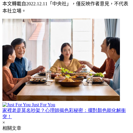
本文轉載自
2022.12.11
「中央社」
，僅反映作者意見，不代表
本社立場。
Just For You
家裡老是莫名吵架？心理師揭色彩秘密：擺對顏色能化解衝
突！
×
相關文章