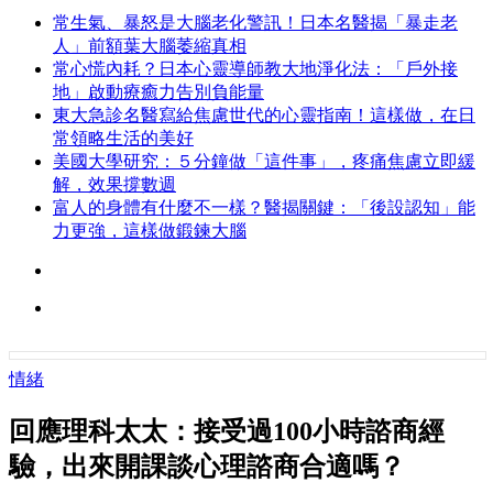
常生氣、暴怒是大腦老化警訊！日本名醫揭「暴走老
人」前額葉大腦萎縮真相
常心慌內耗？日本心靈導師教大地淨化法：「戶外接
地」啟動療癒力告別負能量
東大急診名醫寫給焦慮世代的心靈指南！這樣做，在日
常領略生活的美好
美國大學研究：５分鐘做「這件事」，疼痛焦慮立即緩
解，效果撐數週
富人的身體有什麼不一樣？醫揭關鍵：「後設認知」能
力更強，這樣做鍛鍊大腦
情緒
回應理科太太：接受過100小時諮商經
驗，出來開課談心理諮商合適嗎？