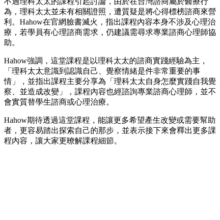
不過理科太太的課程引起討論，由於在台灣諮商屬於醫療行
為，理科太太並未有相關證照，遭質疑是將心得標榜諮商來營
利。Hahow在官網臉書滅火，指出課程內容本身不涉及心理治
療，若學員有心理諮商需求，仍建議需尋求專業諮商心理師協
助。
Hahow強調，這堂課程是以理科太太的諮商實踐經驗為主，
「理科太太意識到認識自己、覺察情緒是件非常重要的事
情」，並指出課程主要分享為「理科太太自身怎麼實踐自我覺
察、並造成改變」，課程內容也經諮詢專業諮商心理師，並不
會實質替學生諮商或心理治療。
Hahow期待透過這堂課程，能讓更多希望產生改變或需要幫助
者，更容易踏出探索自己的那步，並表示接下來會釋出更多課
程內容，讓大家更暸解課程細節。