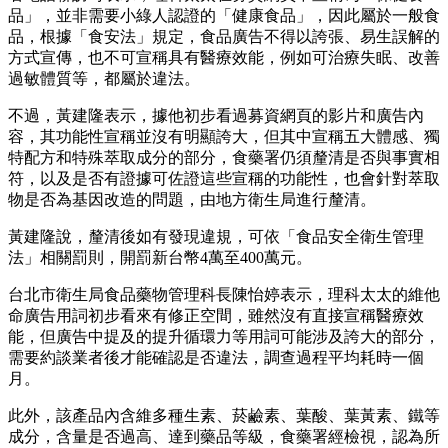
品」，並非需要小綠人認證的「健康食品」，因此屬於一般食
品，根據「食安法」規定，食品廣告不得以誇張、易生誤解的
方式宣傳，也不可宣稱具有醫療效能，例如可治療失眠、改善
過敏體質等，都屬於違法。
不過，黃建隆表示，據他初步看過募資網頁的影片和廣告內
容，其功能性宣稱並沒有明顯誇大，但其中宣稱五大體感、獨
特配方和特殊萃取成分的部分，食藥署仍須釐清是否與事實相
符，以及是否有證據可佐證這些宣稱的功能性，也會針對萃取
物是否為基因改造的問題，由地方衛生局進行釐清。
黃建隆說，釐清後如有發現違規，可依「食品安全衛生管理
法」相關罰則，開罰新台幣4萬至400萬元。
台北市衛生局食品藥物管理科長陳怡婷表示，理科太太的維他
命廣告用詞初步看來有修正空間，雖然沒有直接宣稱醫療效
能，但廣告中提及的提升循環力等用詞可能涉及誇大的部分，
需要約談業者後才能確認是否違法，調查過程平均耗時一個
月。
此外，該產品內含維多種生素、菸鹼素、葉酸、葉黃素、鐵等
成分，含量是否過高、達到藥品等級，食藥署經檢視，認為所