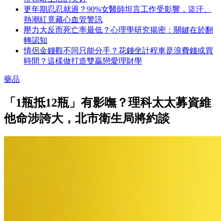
更年期忍忍就過？90%女醫師坦言工作受影響，盜汗、
熱潮紅竟藏心血管警訊
壓力大反而死亡率最低？心理學研究揭密：關鍵在於翻
轉認知
情侶金錢觀不同只能分手？花錢坐計程車是浪費錢或買
時間？這樣做打造雙贏戀愛理財學
藥品
「1瓶抵12瓶」有影嘸？理科太太募資維
他命涉誇大，北市衛生局將約談