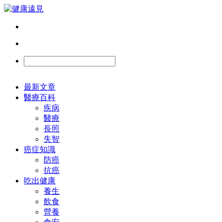
最新文章
醫療百科
疾病
醫療
長照
失智
癌症知識
防癌
抗癌
吃出健康
養生
飲食
營養