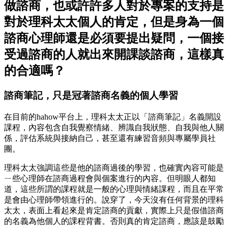
做諮商，也或許許多人對於專案的支持是
對於理科太太個人的肯定，但是身為一個
諮商心理師還是必須要提出疑問，一個接
受過諮商的人就出來開課談諮商，這樣真
的合適嗎？
諮商筆記，只是冠著諮商名義的個人學習
在目前的hahow平台上，理科太太正以「諮商筆記」名義開設
課程，內容包含自我覺察情緒、辨識自我狀態、自我與他人關
係，評估系統與接納自己，甚至還有練習音頻與專屬學員社
團。
理科太太強調這些是他的諮商過後的學習，也確實內容可能是
ㄧ些心理師在諮商過程會與個案進行的內容。但明眼人都知
道，這些所謂的課程就是一般的心理與情緒課程，而且在平常
是會由心理師帶領進行的。說穿了，今天沒有任何背景的理科
太太，表面上看起來是肯定諮商的貢獻，實際上只是假借諮商
的名義為他個人的課程背書。否則真的肯定諮商，應該是鼓勵