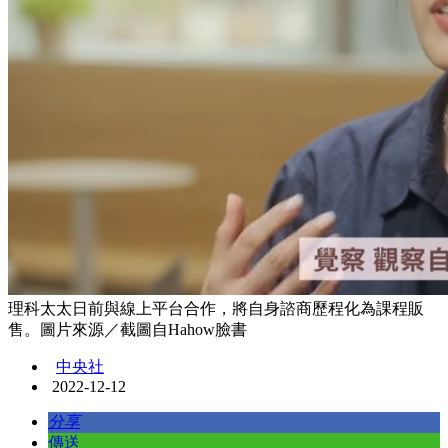
理科太太日前與線上平台合作，將自身諮商歷程化為課程販
售。圖片來源／截圖自Hahow臉書
中央社
2022-12-12
分享
傳送