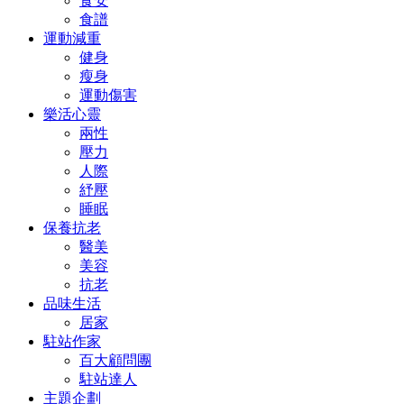
食安
食譜
運動減重
健身
瘦身
運動傷害
樂活心靈
兩性
壓力
人際
紓壓
睡眠
保養抗老
醫美
美容
抗老
品味生活
居家
駐站作家
百大顧問團
駐站達人
主題企劃