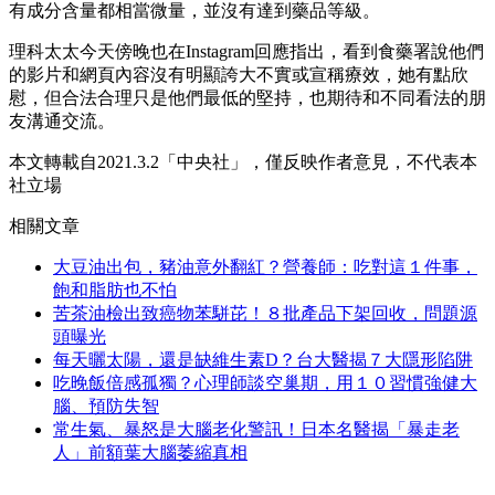
有成分含量都相當微量，並沒有達到藥品等級。
理科太太今天傍晚也在Instagram回應指出，看到食藥署說他們
的影片和網頁內容沒有明顯誇大不實或宣稱療效，她有點欣
慰，但合法合理只是他們最低的堅持，也期待和不同看法的朋
友溝通交流。
本文轉載自2021.3.2「中央社」，僅反映作者意見，不代表本
社立場
相關文章
大豆油出包，豬油意外翻紅？營養師：吃對這１件事，
飽和脂肪也不怕
苦茶油檢出致癌物苯駢芘！８批產品下架回收，問題源
頭曝光
每天曬太陽，還是缺維生素D？台大醫揭７大隱形陷阱
吃晚飯倍感孤獨？心理師談空巢期，用１０習慣強健大
腦、預防失智
常生氣、暴怒是大腦老化警訊！日本名醫揭「暴走老
人」前額葉大腦萎縮真相