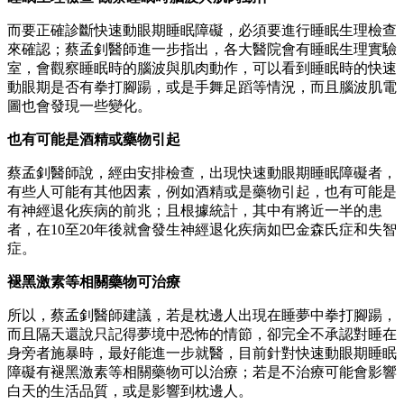
而要正確診斷快速動眼期睡眠障礙，必須要進行睡眠生理檢查
來確認；蔡孟釗醫師進一步指出，各大醫院會有睡眠生理實驗
室，會觀察睡眠時的腦波與肌肉動作，可以看到睡眠時的快速
動眼期是否有拳打腳踼，或是手舞足蹈等情況，而且腦波肌電
圖也會發現一些變化。
也有可能是酒精或藥物引起
蔡孟釗醫師說，經由安排檢查，出現快速動眼期睡眠障礙者，
有些人可能有其他因素，例如酒精或是藥物引起，也有可能是
有神經退化疾病的前兆；且根據統計，其中有將近一半的患
者，在10至20年後就會發生神經退化疾病如巴金森氏症和失智
症。
褪黑激素等相關藥物可治療
所以，蔡孟釗醫師建議，若是枕邊人出現在睡夢中拳打腳踼，
而且隔天還說只記得夢境中恐怖的情節，卻完全不承認對睡在
身旁者施暴時，最好能進一步就醫，目前針對快速動眼期睡眠
障礙有褪黑激素等相關藥物可以治療；若是不治療可能會影響
白天的生活品質，或是影響到枕邊人。