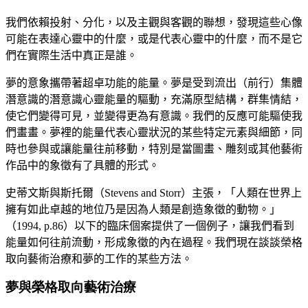
我們依賴投射、分化，以及主觀與客觀的聯想，發現這些心像
可能在表達心靈中的什麼，或是代表心靈中的什麼，而不是它
們在實際生活中真正是誰。
夢的意象攜帶著超卓功能的能量。夢是受到流出（前行）集體
潛意識的潛意識心靈能量的驅動，充滿原型結構，群集情結，
使它們變得可見，並變得更為有意識。我們的反應可能驅使我
們畫畫。夢裡的能量代表心靈狀況的某些特定元素與細節，同
時也參與或讓能量往前移動，特別是當圖畫、雕刻或其他藝術
作品中的象徵有了具體的形式。
史蒂文斯與斯托爾（
Stevens and Storr
）主張，「人類在世界上
擁有如此卓越的地位乃是因為人類是創造象徵的動物。」
（
1994, p.86
）以下的臨床個案提供了一個例子，讓我們看到
能量如何往前流動，形成象徵的內在過程。我們現在談談榮格
取向藝術治療和夢的工作的某些方法。
夢與榮格取向藝術治療