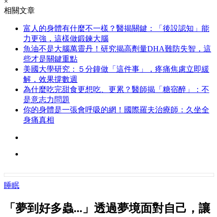
×
相關文章
富人的身體有什麼不一樣？醫揭關鍵：「後設認知」能
力更強，這樣做鍛鍊大腦
魚油不是大腦萬靈丹！研究揭高劑量DHA難防失智，這
些才是關鍵重點
美國大學研究：５分鐘做「這件事」，疼痛焦慮立即緩
解，效果撐數週
為什麼吃完甜食更想吃、更累？醫師揭「糖宿醉」：不
是意志力問題
你的身體是一張會呼吸的網！國際羅夫治療師：久坐全
身痛真相
睡眠
「夢到好多蟲...」透過夢境面對自己，讓