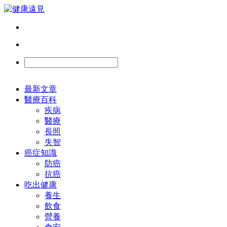
最新文章
醫療百科
疾病
醫療
長照
失智
癌症知識
防癌
抗癌
吃出健康
養生
飲食
營養