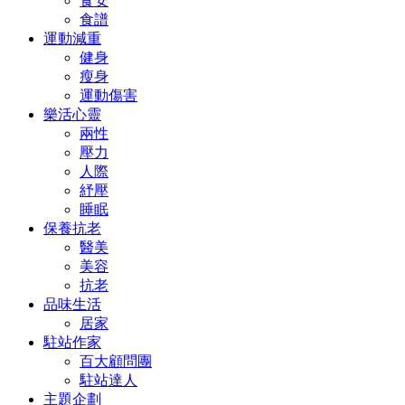
食安
食譜
運動減重
健身
瘦身
運動傷害
樂活心靈
兩性
壓力
人際
紓壓
睡眠
保養抗老
醫美
美容
抗老
品味生活
居家
駐站作家
百大顧問團
駐站達人
主題企劃