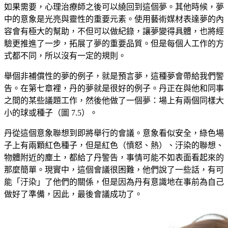
如果需要，心理治療師之後可以繞回到這個夢。其他時候，夢
中的意象是光亮與靈性的重要元素。使用藝術媒材表達夢的內
容會有極大的幫助，不但可以做紀錄，讓夢變得具體，也將經
驗更推進了一步，拓展了夢的重要品質。但是每個人工作的方
式都不同，所以沒有一定的規則。
舉個非補償性的夢的例子，就是預言夢，這種夢會帶給我們警
告。在第七章裡，丹的夢就是很好的例子。丹正在與他和同事
之間的某些議題工作，然後他做了一個夢：場上有兩個同樣大
小的球或種子（圖
7.5
）。
丹從這個意象聯想到即將舉行的會議。意象看似安全，綠色場
子上有兩顆紅色種子，但是紅色（憤怒、熱）、汙染的聯想、
物體附近的塵土，都給了丹警告，事情可能不如表面看起來的
那麼簡單。現實中，這個會議很困難，他們說了一些話，有可
能「汙染」了他們的關係，但是因為丹有意識地在事前為自己
做好了準備，因此，最後會議成功了。