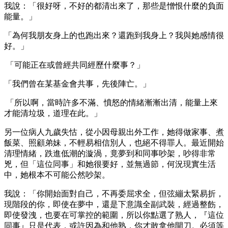
我說：「很好呀，不好的都清出來了，那些是憎恨什麼的負面
能量。」
「為何我朋友身上的也跑出來？還跑到我身上？我與她感情很
好。」
「可能正在或曾經共同經歷什麼事？」
「我們曾在某基金會共事，先後陣亡。」
「所以啊，當時許多不滿、憤怒的情緒漸漸出清，能量上來
才能清垃圾，道理在此。」
另一位病人九歲失怙，從小因母親出外工作，她得做家事、煮
飯菜、照顧弟妹，不輕易相信別人，也絕不得罪人。最近開始
清理情緒，跌進低潮的漩渦，竟夢到和同事吵架，吵得非常
兇，但「這位同事」和她很要好，並無過節，何況現實生活
中，她根本不可能公然吵架。
我說：「你開始面對自己，不再委屈求全，但弦繃太緊易折，
現階段的你，即使在夢中，還是下意識全副武裝，經過整飭，
即使發洩，也要在可掌控的範圍，所以你點選了熟人，『這位
同事』只是代表，或許因為和他熟，你才敢拿他開刀。必須等