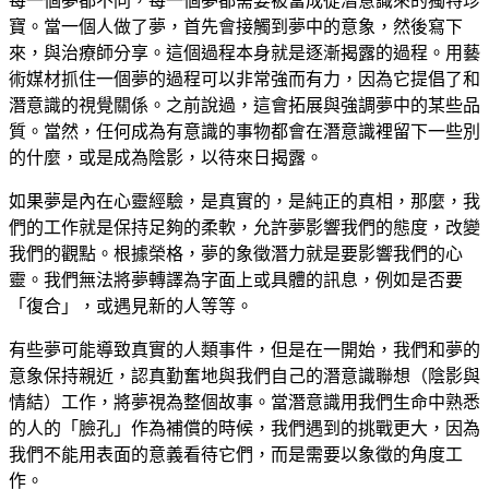
每一個夢都不同，每一個夢都需要被當成從潛意識來的獨特珍
寶。當一個人做了夢，首先會接觸到夢中的意象，然後寫下
來，與治療師分享。這個過程本身就是逐漸揭露的過程。用藝
術媒材抓住一個夢的過程可以非常強而有力，因為它提倡了和
潛意識的視覺關係。之前說過，這會拓展與強調夢中的某些品
質。當然，任何成為有意識的事物都會在潛意識裡留下一些別
的什麼，或是成為陰影，以待來日揭露。
如果夢是內在心靈經驗，是真實的，是純正的真相，那麼，我
們的工作就是保持足夠的柔軟，允許夢影響我們的態度，改變
我們的觀點。根據榮格，夢的象徵潛力就是要影響我們的心
靈。我們無法將夢轉譯為字面上或具體的訊息，例如是否要
「復合」，或遇見新的人等等。
有些夢可能導致真實的人類事件，但是在一開始，我們和夢的
意象保持親近，認真勤奮地與我們自己的潛意識聯想（陰影與
情結）工作，將夢視為整個故事。當潛意識用我們生命中熟悉
的人的「臉孔」作為補償的時候，我們遇到的挑戰更大，因為
我們不能用表面的意義看待它們，而是需要以象徵的角度工
作。