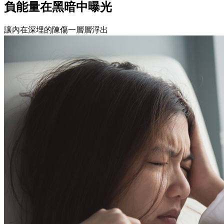
負能量在黑暗中曝光
讓內在深埋的陳傷一層層浮出