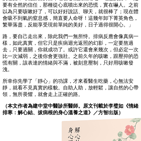
要有全然的信任，那種從心底噴出來的恐慌，實在嚇人。之前
以為只要咳嗽好了，可以好好說話、聊天，就很棒了；現在體
會吸不到氣的窒息感，簡直要人命呀！這幾年卸下菁英角色，
繁華落盡，反能享受現前單純的美好，日子過得很開心。」
路，要自己走出來，除此我們一無所恃。排病反應會像真病一
樣，如此真實，但它只是疾病迴光返照的幻影，一定要熬過
去，只要過關，你就成功了。或許它還會來幾次，但必定一次
比一次減弱，之後你會更強壯。之前久年的咳嗽，跟壓抑的恐
慌有關，該表達的情緒與不滿，被刻意壓制，只好用咳嗽發
洩。
所幸你先學了「靜心」的功課，才來看醫生吃藥，心無法安
靜，就看不見真實的樣貌。自助人助，放輕鬆，讓自然的心帶
領，無所畏懼，就會走上正確的路。
（本文作者為建中堂中醫診所醫師。原文刊載於李璧如《情緒
排寒：解心結、拔病根的身心溫養之道
》／方智出版）