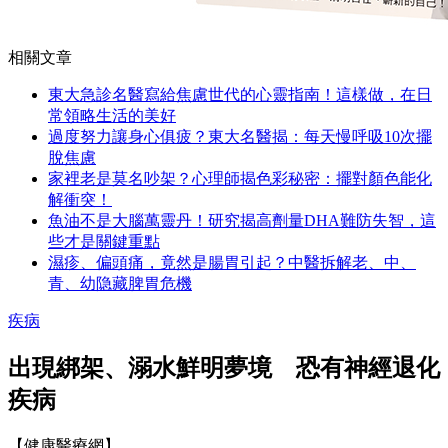
相關文章
東大急診名醫寫給焦慮世代的心靈指南！這樣做，在日
常領略生活的美好
過度努力讓身心俱疲？東大名醫揭：每天慢呼吸10次擺
脫焦慮
家裡老是莫名吵架？心理師揭色彩秘密：擺對顏色能化
解衝突！
魚油不是大腦萬靈丹！研究揭高劑量DHA難防失智，這
些才是關鍵重點
濕疹、偏頭痛，竟然是腸胃引起？中醫拆解老、中、
青、幼隐藏脾胃危機
疾病
出現綁架、溺水鮮明夢境 恐有神經退化
疾病
【健康醫療網】