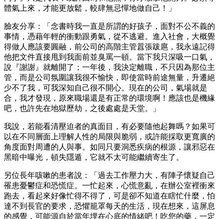
體氣上來，才能更放鬆，較肆無忌憚地做自己！」
臉友分享：「念書時我一直是所謂的好孩子，面對不公不義的
事情，憑藉年輕的衝動跟勇氣，從不逃避。進入社會，大概覺
得做人應該要圓融，前公司的高階主管囂張跋扈，我永遠記得
他把文件直接甩到我面前並臭罵一頓。當下我只深吸一口氣，
說『謝謝』就離開了；一年後，我決定離職，不只因為那位主
管，而是公司氛圍讓我很不愉快，即使當時前途無量，升遷絕
少不了我，可我深知自己很不開心。現在的公司，氣場就是
合，我才發現，原來職場還是有正常的環境啊！應該也是機緣
吧，也許先在地獄歷劫，之後處處是天堂。」
我說，若能看清壓迫者的真面目，有必要隨他起舞嗎？如果可
以在不同層面上理解人性的局限與脆弱，或許能採取更寬廣的
角度面對周遭的人與事。如同只要洞悉疾病的根源，讓邪惡在
黑暗中曝光，頓失隱遁，它就不太可能繼續寄生了。
另位長年咳嗽的患者說：「過去工作壓力大，有陣子懷疑自己
罹患憂鬱症和恐慌症。一忙起來，心慌意亂，在辦公室裡衝來
跑去，看起來好像忙得不得了，可是卻不知道在瞎忙什麼，怕
達不到長官的要求，恐懼籠罩每天的生活，現在想來，這屏息
的感覺，可能源自於當年埋在心底的情緒吧！吃您的藥，一定