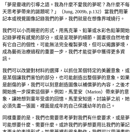
「夢是靈魂的引導之語。我為什麼不愛我的夢呢？為什麼不每
天思考夢帶來的謎題呢？」（
Jung, 2009b, p.132
）當我們用筆
記本或視覺圖像記錄我們的夢，我們就是在想像界域繞行。
我們可以小而親密的形式，用馬克筆、鉛筆或水彩色鉛筆開始
記錄夢裡有感覺的部分，或是呈現夢的細節。圖畫很自然地會
有它自己的個性，可能無法完全複製夢境，但可以揭露夢境，
成為藝術治療過程的重要一步，我們才能從夢中獲得更多資
訊。
我們可以改變對材料的選擇，以抓住某個特定的美麗意象，或
是某個讓我們害怕的部分，也可能創造出整個夢的意象。如果
是創傷的夢，我們可以刻意創造圖像以補償夢的內容，之後才
開始進一步探索這個夢。例如，馬里安（
Marion
）帶來夢的意
象，讓她想到童年受虐的回憶。馬里安知道，討論夢之前，她
必須先畫一張圖，裡面是成年的自己保護幼年的自己。
同樣重要的是，我們也需要思考夢對我們有什麼要求，或是夢
可能想要什麼、需要什麼。或許我們的夢想要用比我們的筆記
本更大的表達形式。如果夢裡有很多動作，我們可以用漫畫的