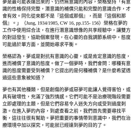
夢是最可能表達出來的、仍然無意識的內容，榮格堅持「有意
識的性格保持完整，潛意識的補償只能和完整的意識合作，才
會有效。同化從來都不是『這個或那個』，而是『這個和那
個』。」（
Jung, 1934/1985, CW 16, pp.155- 156
）榮格在夢的
工作中使用綜合法，在進行潛意識想像的共享經驗中，讓雙方
的對話發生，協助個案發現，在心靈的自我調節系統中，態度
可能過於單方面，並開始尋求平衡。
榮格認為，夢或是對抗有意識的心靈，或是肯定意識的態度，
進而補償了意識的態度。做了一個夢時，我們會問：哪種有意
識的態度需要受到補償？它提出的是何種補償？是什麼希望透
過這些意象被知道？
夢也有其他種類，但是創傷的夢或惡夢可能讓人覺得害怕，或
具有破壞性，充滿了強烈情感。它們可能不是治療現階段需要
立即處理的主題，但是它們容易令人迷失方向或受到過度刺
激。在進入夢的內容，到處查看之前，我們首先需要尋找平
衡，這往往很有幫助。夢把重要的事情帶到意識中，我們在治
療環境中加以探究，可能就已經達到夢的目的了。