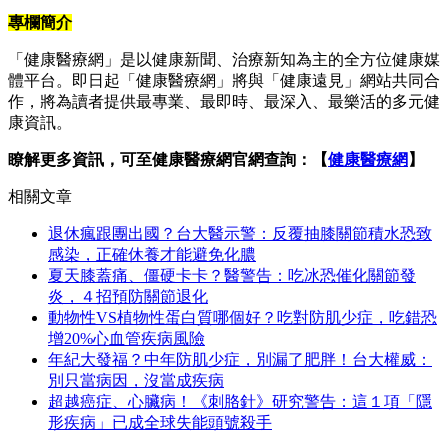
專欄簡介
「健康醫療網」是以健康新聞、治療新知為主的全方位健康媒
體平台。即日起「健康醫療網」將與「健康遠見」網站共同合
作，將為讀者提供最專業、最即時、最深入、最樂活的多元健
康資訊。
瞭解更多資訊，可至健康醫療網官網查詢：【
健康醫療網
】
相關文章
退休瘋跟團出國？台大醫示警：反覆抽膝關節積水恐致
感染，正確休養才能避免化膿
夏天膝蓋痛、僵硬卡卡？醫警告：吃冰恐催化關節發
炎，４招預防關節退化
動物性VS植物性蛋白質哪個好？吃對防肌少症，吃錯恐
增20%心血管疾病風險
年紀大發福？中年防肌少症，別漏了肥胖！台大權威：
別只當病因，沒當成疾病
超越癌症、心臟病！《刺胳針》研究警告：這１項「隱
形疾病」已成全球失能頭號殺手