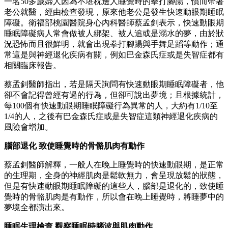
一名50多歲婦人因為不堪枕邊人睡覺時的拳打腳踼，憤而帶著
老公就醫，經由檢查發現，原來他老公是發生快速動眼期睡眠
障礙。衛福部桃園醫院身心內科醫師蔡孟釗表示，快速動眼期
睡眠障礙病人常會做被人綁架、被人追或是溺水的夢，由於狀
況恐怖而且很鮮明，就會出現拳打腳踼與手舞足蹈等動作；通
常這是與神經退化疾病有關，例如巴金森氏症或是失智症都有
相關臨床報告。
蔡孟釗醫師指出，若是隔天詢問有快速動眼期睡眠障礙者，他
卻不會記得曾經有過的行為，但卻可說出夢境；且根據統計，
每100個有快速動眼期睡眠障礙行為異常的人，大約有1/10至
1/4的人，之後有巴金森氏症或是失智症這類神經退化疾病的
風險會增加。
腦部退化 致使睡覺時的骨骼肌肉有動作
蔡孟釗醫師解釋，一般人在晚上睡覺時的快速動眼期，是正常
的生理期，全身的神經肌肉是鬆軟無力，會呈現放鬆的狀態，
但是有快速動眼期睡眠障礙的這些人，腦部是退化的，致使睡
覺時的骨骼肌肉是有動作，所以會在晚上睡覺時，將睡夢中的
夢境全都演出來。
睡眠生理檢查 觀察睡眠時腦波與肌肉動作