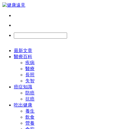
最新文章
醫療百科
疾病
醫療
長照
失智
癌症知識
防癌
抗癌
吃出健康
養生
飲食
營養