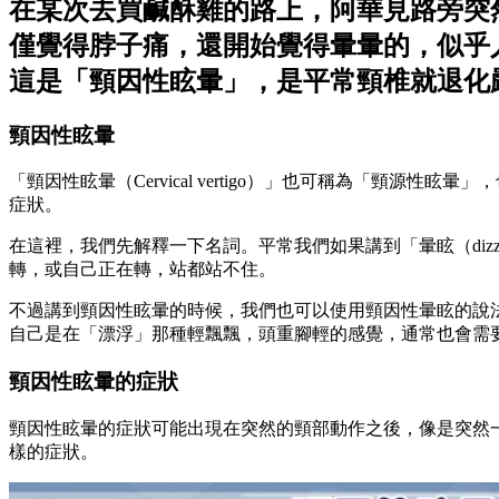
在某次去買鹹酥雞的路上，阿華見路旁突
僅覺得脖子痛，還開始覺得暈暈的，似乎
這是「頸因性眩暈」，是平常頸椎就退化
頸因性眩暈
「頸因性眩暈（Cervical vertigo）」也可稱為「頸源性眩
症狀。
在這裡，我們先解釋一下名詞。平常我們如果講到「暈眩（dizz
轉，或自己正在轉，站都站不住。
不過講到頸因性眩暈的時候，我們也可以使用頸因性暈眩的說
自己是在「漂浮」那種輕飄飄，頭重腳輕的感覺，通常也會需
頸因性眩暈的症狀
頸因性眩暈的症狀可能出現在突然的頸部動作之後，像是突然
樣的症狀。