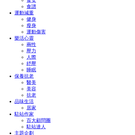
食安
食譜
運動減重
健身
瘦身
運動傷害
樂活心靈
兩性
壓力
人際
紓壓
睡眠
保養抗老
醫美
美容
抗老
品味生活
居家
駐站作家
百大顧問團
駐站達人
主題企劃