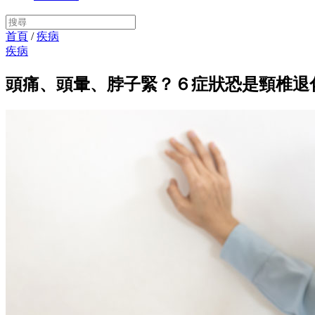
首頁
/
疾病
疾病
頭痛、頭暈、脖子緊？６症狀恐是頸椎退