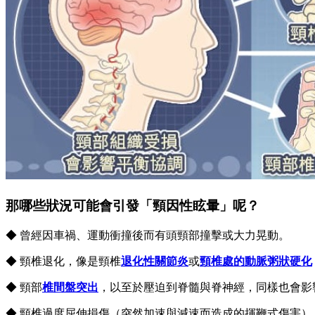
那哪些狀況可能會引發「頸因性眩暈」呢？
◆ 曾經因車禍、運動衝撞後而有頭頸部撞擊或大力晃動。
◆ 頸椎退化，像是頸椎
退化性關節炎
或
頸椎處的動脈粥狀硬化
◆ 頸部
椎間盤突出
，以至於壓迫到脊髓與脊神經，同樣也會影
◆ 頸椎過度屈伸損傷（突然加速與減速而造成的揮鞭式傷害）