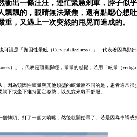
然衝出一條汪汪，連忙緊急剎車，脖子似乎
人飄飄的，眼睛無法聚焦，還有點噁心想吐
嚴重，又遇上一次突然的甩晃而造成的。
暈」，也可說是「頸因性暈眩（Cervical dizziness）」，
iness）」，代表是頭重腳輕，暈暈的感覺；若用「眩暈（vert
法，因為頸因性眩暈與其他類型的眩暈較不同的是，患者通常很
要躺下或坐下維持固定姿勢，以免愈來愈不舒服。
一個轉頭、打了一個大噴嚏，然後就開始暈了。若是因為車禍或