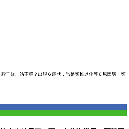
、脖子緊、站不穩？出現６症狀，恐是頸椎退化等６原因釀「頸