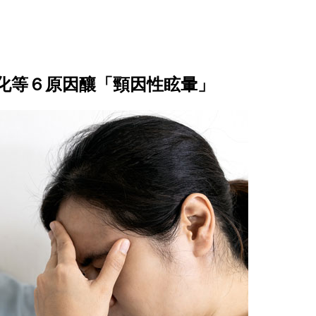
化等６原因釀「頸因性眩暈」