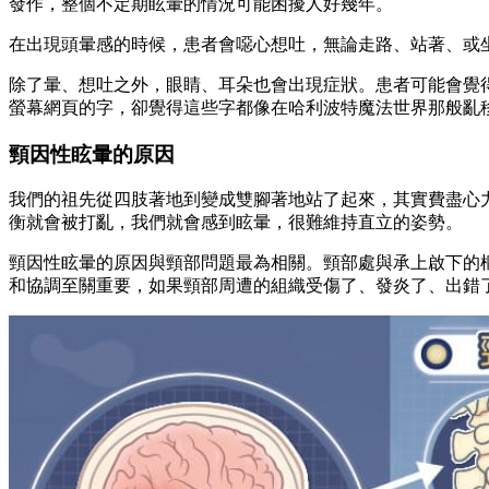
發作，整個不定期眩暈的情況可能困擾人好幾年。
在出現頭暈感的時候，患者會噁心想吐，無論走路、站著、或
除了暈、想吐之外，眼睛、耳朵也會出現症狀。患者可能會覺
螢幕網頁的字，卻覺得這些字都像在哈利波特魔法世界那般亂
頸因性眩暈的原因
我們的祖先從四肢著地到變成雙腳著地站了起來，其實費盡心
衡就會被打亂，我們就會感到眩暈，很難維持直立的姿勢。
頸因性眩暈的原因與頸部問題最為相關。頸部處與承上啟下的
和協調至關重要，如果頸部周遭的組織受傷了、發炎了、出錯