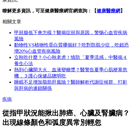
瞭解更多資訊，可至健康醫療網官網查詢：【
健康醫療網
】
相關文章
甲狀腺低下會怎樣？醫揭症狀與原因，警惕心血管疾病
風險
動物性VS植物性蛋白質哪個好？吃對防肌少症，吃錯恐
增20%心血管疾病風險
立秋吃什麼？小心秋老虎！慎防「夏季流感」中醫揭４
養生心法
熱到心臟開大火、血液變糖漿？醫警告夏季心肌梗塞危
機，３護心保健品聰明吃
睡眠不足增加脂肪肝風險？醫師解析代謝症候群、打鼾
與肝病的連鎖關係
疾病
從指甲狀況能揪出肺癌、心臟及腎臟病？
出現線條顏色和弧度異常別輕忽