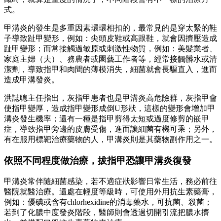
式。
甲溝炎的發生是多重因素環環相扣的，最常見的是穿太緊的鞋
子導致趾甲變形，例如：尖頭皮鞋或高跟鞋，就會因擠壓造成
趾甲變形；而常接觸過敏原或刺激性物質，例如：美髮業者、
家庭主婦（夫）、務農者或園藝工作者等，經常接觸髒水或清
潔劑，導致指甲和肉間的薄模消失，細菌就會長驅直入，進而
造成甲溝發炎。
洪誌聰主任指出，灰指甲患者也是甲溝炎高危險群，灰指甲會
使指甲變厚，造成指甲變形成倒U形狀，這樣的變形會增加甲
溝炎發生機率；還有一種是指甲剪得太短或過度修剪的嵌甲
症，導致指甲旁邊的皮膚受傷，進而讓細菌有機可乘；另外，
有在服用標靶治療藥物的人，甲溝炎則是其藥物副作用之一。
依照不同程度做治療，拔指甲恐讓甲溝炎復發
甲溝炎常伴隨細菌感染，若不適症狀影響日常生活，務必前往
醫院就醫治療。還處在輕度等級時，可使用外用抗生素藥膏，
例如：優碘或含有chlorhexidine的消毒藥水，可抗菌、殺菌；
若到了化膿中度發炎階段，醫師則會透過切開引流把膿水擠