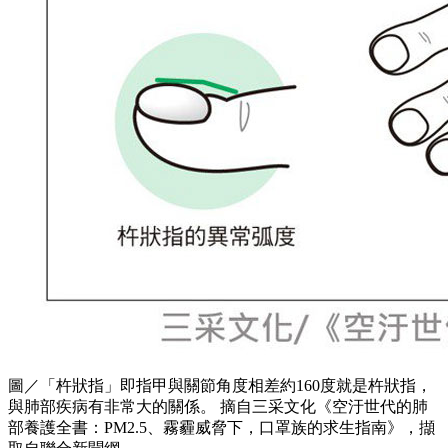
圖／「杵狀指」即指甲與關節角度相差約160度就是杵狀指，
與肺部疾病有非常大的關係。 摘自三采文化《空汙世代的肺
部養護全書：PM2.5、霧霾威脅下，口罩族的求生指南》，擷