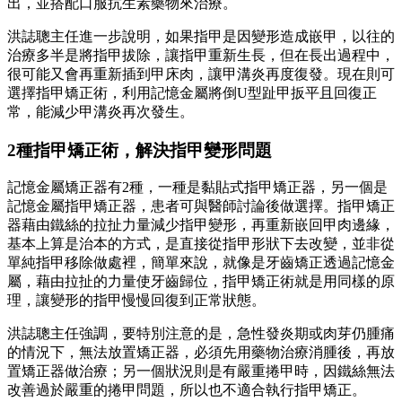
出，並搭配口服抗生素藥物來治療。
洪誌聰主任進一步說明，如果指甲是因變形造成嵌甲，以往的
治療多半是將指甲拔除，讓指甲重新生長，但在長出過程中，
很可能又會再重新插到甲床肉，讓甲溝炎再度復發。現在則可
選擇指甲矯正術，利用記憶金屬將倒U型趾甲扳平且回復正
常，能減少甲溝炎再次發生。
2種指甲矯正術，解決指甲變形問題
記憶金屬矯正器有2種，一種是黏貼式指甲矯正器，另一個是
記憶金屬指甲矯正器，患者可與醫師討論後做選擇。指甲矯正
器藉由鐵絲的拉扯力量減少指甲變形，再重新嵌回甲肉邊緣，
基本上算是治本的方式，是直接從指甲形狀下去改變，並非從
單純指甲移除做處裡，簡單來說，就像是牙齒矯正透過記憶金
屬，藉由拉扯的力量使牙齒歸位，指甲矯正術就是用同樣的原
理，讓變形的指甲慢慢回復到正常狀態。
洪誌聰主任強調，要特別注意的是，急性發炎期或肉芽仍腫痛
的情況下，無法放置矯正器，必須先用藥物治療消腫後，再放
置矯正器做治療；另一個狀況則是有嚴重捲甲時，因鐵絲無法
改善過於嚴重的捲甲問題，所以也不適合執行指甲矯正。