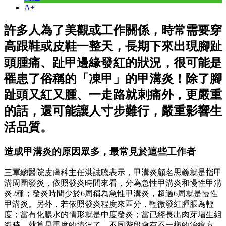
A+
許多人為了美觀或工作關係，時常需要穿
高跟鞋或皮鞋一整天，長期下來出現腳趾
頭腫痛、趾甲邊緣發紅的狀況，很可能是
罹患了俗稱的「凍甲」的甲溝炎！除了腳
趾頭又紅又腫、一走路就刺痛外，更嚴重
的話，還可能讓人寸步難行，嚴重影響生
活品質。
造成甲溝炎的原因眾多，最常見於這些工作者
三軍總醫院皮膚科主任洪誌聰表示，甲溝炎顧名思義就是指甲
溝周圍發炎，依照發炎時間來看，分為急性甲溝炎和慢性甲溝
炎2種；發炎時間少於6周稱為急性甲溝炎，超過6周就是慢性
甲溝炎。另外，若依照發炎程度來區分，輕微發紅腫脹為輕
度；當有化膿水的情形就是中度發炎；當已經長出肉芽增生組
織時，就算是重度的情況了，不同階段會有不一樣的治療方