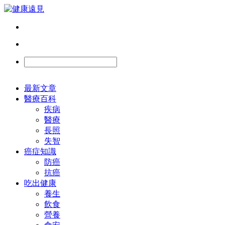
最新文章
醫療百科
疾病
醫療
長照
失智
癌症知識
防癌
抗癌
吃出健康
養生
飲食
營養