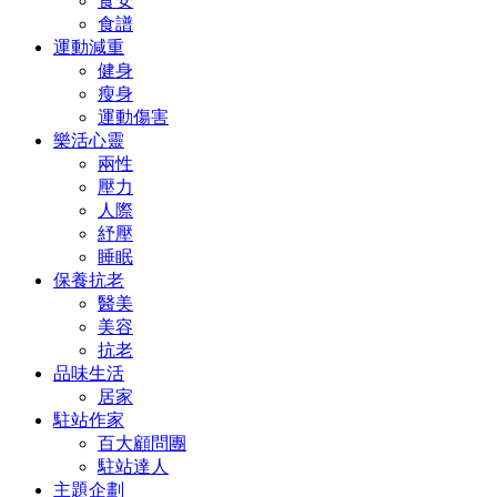
食安
食譜
運動減重
健身
瘦身
運動傷害
樂活心靈
兩性
壓力
人際
紓壓
睡眠
保養抗老
醫美
美容
抗老
品味生活
居家
駐站作家
百大顧問團
駐站達人
主題企劃