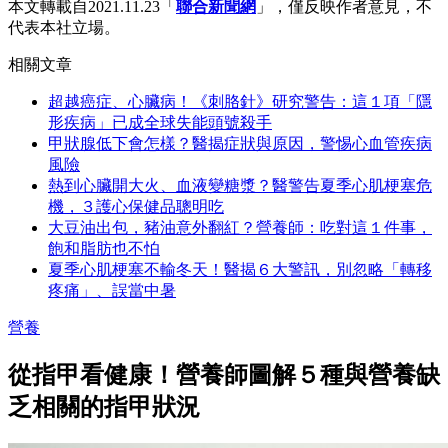
本文轉載自2021.11.23「
聯合新聞網
」，僅反映作者意見，不
代表本社立場。
相關文章
超越癌症、心臟病！《刺胳針》研究警告：這１項「隱
形疾病」已成全球失能頭號殺手
甲狀腺低下會怎樣？醫揭症狀與原因，警惕心血管疾病
風險
熱到心臟開大火、血液變糖漿？醫警告夏季心肌梗塞危
機，３護心保健品聰明吃
大豆油出包，豬油意外翻紅？營養師：吃對這１件事，
飽和脂肪也不怕
夏季心肌梗塞不輸冬天！醫揭６大警訊，別忽略「轉移
疼痛」、誤當中暑
營養
從指甲看健康！營養師圖解５種與營養缺
乏相關的指甲狀況