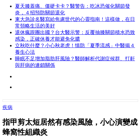
夏天膝蓋痛、僵硬卡卡？醫警告：吃冰恐催化關節發
炎，４招預防關節退化
東大急診名醫寫給焦慮世代的心靈指南！這樣做，在日
常領略生活的美好
退休瘋跟團出國？台大醫示警：反覆抽膝關節積水恐致
感染，正確休養才能避免化膿
立秋吃什麼？小心秋老虎！慎防「夏季流感」中醫揭４
養生心法
睡眠不足增加脂肪肝風險？醫師解析代謝症候群、打鼾
與肝病的連鎖關係
疾病
指甲剪太短居然有感染風險，小心演變成
蜂窩性組織炎