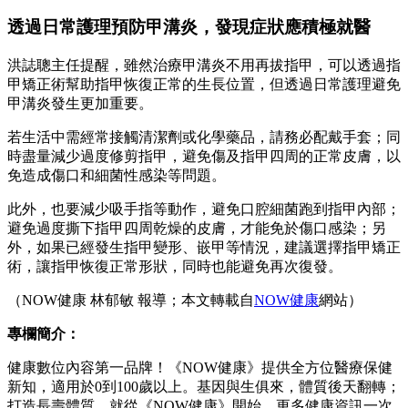
透過日常護理預防甲溝炎，發現症狀應積極就醫
洪誌聰主任提醒，雖然治療甲溝炎不用再拔指甲，可以透過指
甲矯正術幫助指甲恢復正常的生長位置，但透過日常護理避免
甲溝炎發生更加重要。
若生活中需經常接觸清潔劑或化學藥品，請務必配戴手套；同
時盡量減少過度修剪指甲，避免傷及指甲四周的正常皮膚，以
免造成傷口和細菌性感染等問題。
此外，也要減少吸手指等動作，避免口腔細菌跑到指甲內部；
避免過度撕下指甲四周乾燥的皮膚，才能免於傷口感染；另
外，如果已經發生指甲變形、嵌甲等情況，建議選擇指甲矯正
術，讓指甲恢復正常形狀，同時也能避免再次復發。
（NOW健康 林郁敏 報導；本文轉載自
NOW健康
網站）
專欄簡介：
健康數位內容第一品牌！《NOW健康》提供全方位醫療保健
新知，適用於0到100歲以上。基因與生俱來，體質後天翻轉；
打造長壽體質，就從《NOW健康》開始。更多健康資訊一次