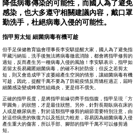
降低病毒傳染的可能性，而國人為了避免
感染，也大多遵守相關建議內容，戴口罩
勤洗手，杜絕病毒入侵的可能性。
指甲剪太短 細菌病毒有機可趁
但手足保健教育協會理事長李安騏提醒大家，國人為了避免指
甲藏污納垢，洗手後無法將病毒徹底消除，都會將指甲修剪的
過短，反而產生另一種病毒入侵的風險！李安騏表示，指甲如
若留太長易藏匿細菌病毒，的確不利於防疫；但反之若剪太
短，則又會造成甲下皮萎縮產生空洞的情形，讓細菌病毒有機
可趁，因此，提醒千萬不要為了防範疫情反而矯枉過正，屆時
細菌感染變成蜂窩性組織炎，更是得不償失。
正確的指甲長度，是將指甲前緣切齊手指指腹，指甲呈現「方
甲圓角」的狀態，才是最佳狀態。另外，針對長期臥病在床的
人或是糖尿病患，對於這類指甲修剪的細節需要特別注意，由
於這些病患的恢復力以及抵抗力較差，容易因為細菌病毒入侵
產生重大的傷害，所以手部、腳部的指甲千萬不可以修剪過
短。