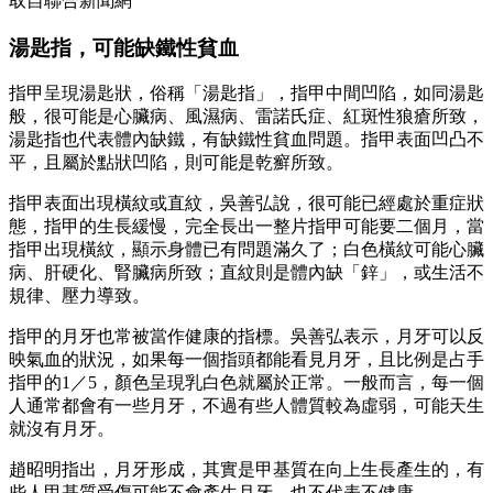
取自聯合新聞網
湯匙指，可能缺鐵性貧血
指甲呈現湯匙狀，俗稱「湯匙指」，指甲中間凹陷，如同湯匙
般，很可能是心臟病、風濕病、雷諾氏症、紅斑性狼瘡所致，
湯匙指也代表體內缺鐵，有缺鐵性貧血問題。指甲表面凹凸不
平，且屬於點狀凹陷，則可能是乾癬所致。
指甲表面出現橫紋或直紋，吳善弘說，很可能已經處於重症狀
態，指甲的生長緩慢，完全長出一整片指甲可能要二個月，當
指甲出現橫紋，顯示身體已有問題滿久了；白色橫紋可能心臟
病、肝硬化、腎臟病所致；直紋則是體內缺「鋅」，或生活不
規律、壓力導致。
指甲的月牙也常被當作健康的指標。吳善弘表示，月牙可以反
映氣血的狀況，如果每一個指頭都能看見月牙，且比例是占手
指甲的1／5，顏色呈現乳白色就屬於正常。一般而言，每一個
人通常都會有一些月牙，不過有些人體質較為虛弱，可能天生
就沒有月牙。
趙昭明指出，月牙形成，其實是甲基質在向上生長產生的，有
些人甲基質受傷可能不會產生月牙，也不代表不健康。