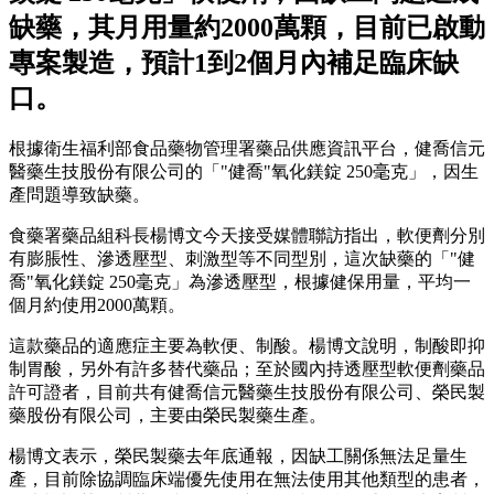
缺藥，其月用量約2000萬顆，目前已啟動
專案製造，預計1到2個月內補足臨床缺
口。
根據衛生福利部食品藥物管理署藥品供應資訊平台，健喬信元
醫藥生技股份有限公司的「"健喬"氧化鎂錠 250毫克」，因生
產問題導致缺藥。
食藥署藥品組科長楊博文今天接受媒體聯訪指出，軟便劑分別
有膨脹性、滲透壓型、刺激型等不同型別，這次缺藥的「"健
喬"氧化鎂錠 250毫克」為滲透壓型，根據健保用量，平均一
個月約使用2000萬顆。
這款藥品的適應症主要為軟便、制酸。楊博文說明，制酸即抑
制胃酸，另外有許多替代藥品；至於國內持透壓型軟便劑藥品
許可證者，目前共有健喬信元醫藥生技股份有限公司、榮民製
藥股份有限公司，主要由榮民製藥生產。
楊博文表示，榮民製藥去年底通報，因缺工關係無法足量生
產，目前除協調臨床端優先使用在無法使用其他類型的患者，