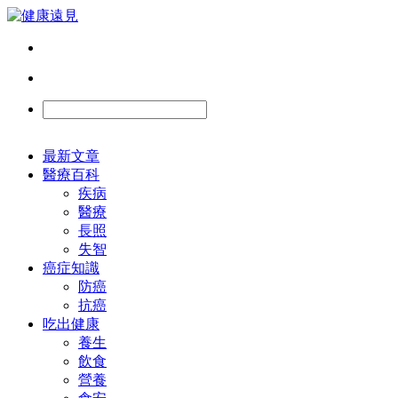
最新文章
醫療百科
疾病
醫療
長照
失智
癌症知識
防癌
抗癌
吃出健康
養生
飲食
營養