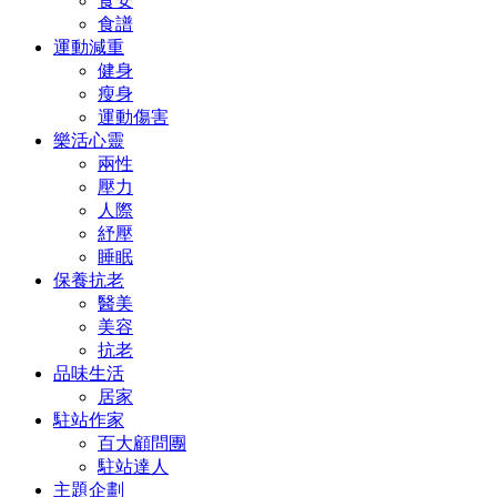
食安
食譜
運動減重
健身
瘦身
運動傷害
樂活心靈
兩性
壓力
人際
紓壓
睡眠
保養抗老
醫美
美容
抗老
品味生活
居家
駐站作家
百大顧問團
駐站達人
主題企劃