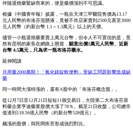
伴隨退燒藥緊缺而來的，便是藥價漲到不可思議。
根據《中國青年報》披露，一瓶在天津三甲醫院售價為13.17
元人民幣的布洛芬混懸液，竟被不肖店家賣到2500元甚至3000
元人民幣（約新台幣 1.1～1.3萬元）以上的天價。
儘管一小瓶退燒藥要賣上萬元台幣，但令人不可置信的是，竟
然有昆明的家長在網路上懸賞，
願意出價1萬元人民幣、近新
台幣 4.5萬元，只為求一瓶布洛芬藥水。
延伸閱讀
月用量2000萬顆！「氧化鎂錠軟便劑」受缺工問題影響造成缺
藥
同一時間大漲特漲的，還有A股中的「布洛芬概念股」。
從12月7日至12月21日短短11個交易日，大陸第二大布洛芬原
料藥企業亨迪藥業股價大漲了78％。截至21日收盤，公司總市
值達到118.56億人民幣（約新台幣528億元）。
飆漲的股價，與民間疾苦形成強烈對比。