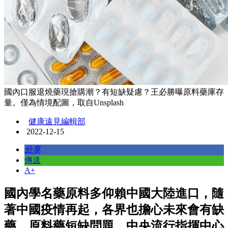
國內口服退燒藥現搶購潮？有短缺疑慮？王必勝曝原料藥庫存
量。僅為情境配圖，取自Unsplash
健康遠見編輯部
2022-12-15
分享
傳送
A+
國內學名藥原料多仰賴中國大陸進口，隨
著中國疫情再起，各界也擔心未來會有缺
藥、原料藥短缺問題。中央流行指揮中心