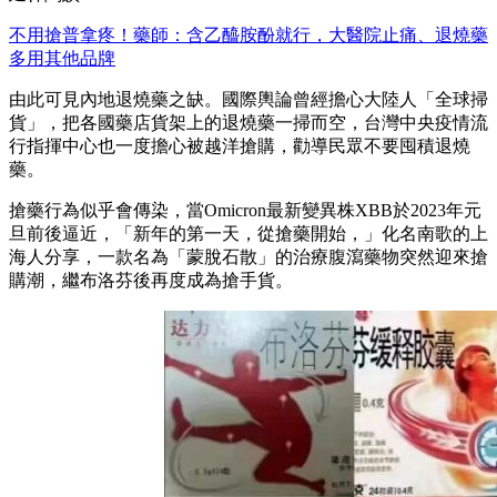
不用搶普拿疼！藥師：含乙醯胺酚就行，大醫院止痛、退燒藥
多用其他品牌
由此可見內地退燒藥之缺。國際輿論曾經擔心大陸人「全球掃
貨」，把各國藥店貨架上的退燒藥一掃而空，台灣中央疫情流
行指揮中心也一度擔心被越洋搶購，勸導民眾不要囤積退燒
藥。
搶藥行為似乎會傳染，當Omicron最新變異株XBB於2023年元
旦前後逼近，「新年的第一天，從搶藥開始，」化名南歌的上
海人分享，一款名為「蒙脫石散」的治療腹瀉藥物突然迎來搶
購潮，繼布洛芬後再度成為搶手貨。