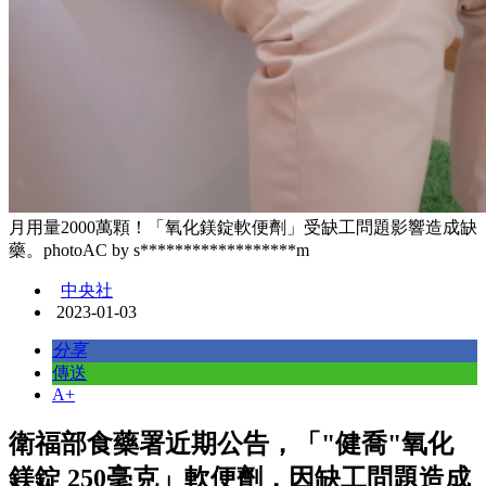
月用量2000萬顆！「氧化鎂錠軟便劑」受缺工問題影響造成缺
藥。photoAC by s******************m
中央社
2023-01-03
分享
傳送
A+
衛福部食藥署近期公告，「"健喬"氧化
鎂錠 250毫克」軟便劑，因缺工問題造成