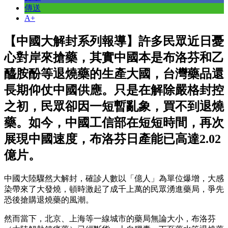
傳送
A+
【中國大解封系列報導】許多民眾近日憂
心對岸來搶藥，其實中國本是布洛芬和乙
醯胺酚等退燒藥的生產大國，台灣藥品還
長期仰仗中國供應。只是在解除嚴格封控
之初，民眾卻因一短暫亂象，買不到退燒
藥。如今，中國工信部在短短時間，再次
展現中國速度，布洛芬日產能已高達2.02
億片。
中國大陸驟然大解封，確診人數以「億人」為單位爆增，大感
染帶來了大發燒，頓時激起了成千上萬的民眾湧進藥局，爭先
恐後搶購退燒藥的風潮。
然而當下，北京、上海等一線城市的藥局無論大小，布洛芬