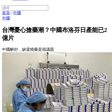
首頁
/
中國
中國
台灣憂心搶藥潮？中國布洛芬日產能已2
億片
中國解封，缺退燒藥是假議題