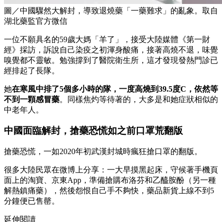
圖／中國驟然大解封，導致退燒藥「一藥難求」的亂象。取自
湖北藥監官方微信
一位不願具名的59歲大媽「羊了」，接受大陸媒體《第一財
經》採訪，訴說自己染疫之初渾身酸痛，接著高燒不退，味覺
嗅覺都不靈敏。勉強撐到了醫院衛生所，這才發現發熱門診已
經排起了長隊。
她
在寒風中排了5個多小時的隊，一度高燒到39.5度C，依然等
不到一顆感冒藥
。同樣焦灼等待著的，大多是和她症狀相似的
中老年人。
中國面臨解封，搶藥恐慌如之前口罩荒翻版
搶藥恐慌，一如2020年初武漢封城時瘋狂搶口罩的翻版。
很多大陸民眾在微博上分享：一大早摸黑起床，守候著手機頁
面上的淘寶、京東App，準備搶購布洛芬和乙醯胺酚（另一種
解熱鎮痛藥），然後怨恨自己手不夠快，藥品新貨上線不到5
分鐘便已售罄。
延伸閱讀