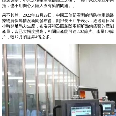
症適應期，不久之後生產環節跟上之後：「接下來民眾就不用
搶，也不用擔心大陸人沒有藥的問題。」
果不其然。2022年12月29日，中國工信部召開的情防控重點醫
療物資保障情況新聞發布會，副部長王江平表示，經過連日24
小時開足馬力生產，布洛芬和乙醯胺酚兩類解熱鎮痛藥的產能
產量，皆已大幅度提高，相關日產能可達2.02億片、產量1.9億
片，較12月初提昇4倍之多。