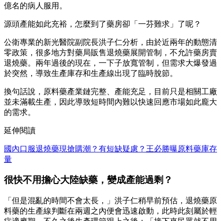
億名的病人服用。
源頭產能如此充裕，怎麼到了藥房卻「一芬難求」了呢？
公衛專業的新光醫院副院長洪子仁分析，由於近兩年的動態清
零政策，很多地方對藥局販售退燒藥展開管制，不允許藥房賣
退燒藥。兩年過後的現在，一下子放寬管制，但需求大爆發過
於突然，導致生產庫存和生產線出現了臨時脫節。
換句話說，原料藥產業鏈完整、產能充足，目前只是相關工廠
並未滿載生產，因此導致短時間內難以快速回應市場如此龐大
的需求。
延伸閱讀
國內口服退燒藥現搶購潮？有短缺疑慮？王必勝曝原料藥庫存
量
很快不用擔心大陸缺藥，變成產能過剩？
「但是混亂的時間不會太長，」洪子仁稍早前預估，退燒藥原
料藥的生產線判斷在兩週之內便會迅速啟動，此時此刻屬於輕