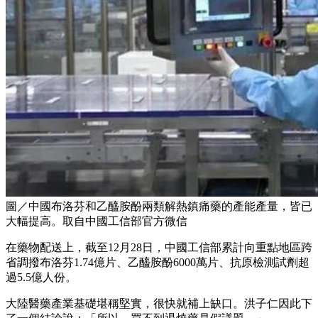
圖／中國布洛芬和乙醯胺酚兩類解熱鎮痛藥的產能產量，皆已
大幅提高。取自中國工信部官方微信
在藥物配送上，截至12月28日，中國工信部累計向重點地區跨
省調撥布洛芬1.74億片、乙醯胺酚6000萬片、抗原檢測試劑超
過5.5億人份。
大陸醫藥產業基礎堪稱堅實，很快就補上缺口。洪子仁因此下