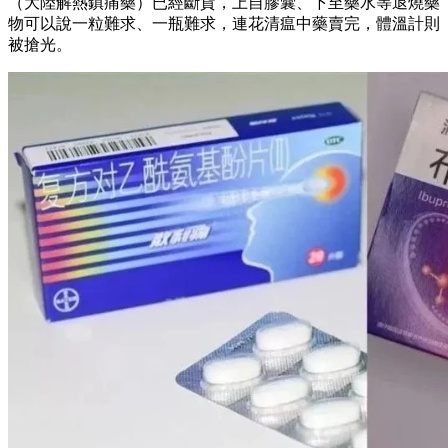
（大陸解熱鎮痛藥）已經斷貨，上自膠囊、下至藥水等退燒藥
物可以說一粒難求、一瓶難求，連花清瘟中藥賣完，體溫計則
被搶光。