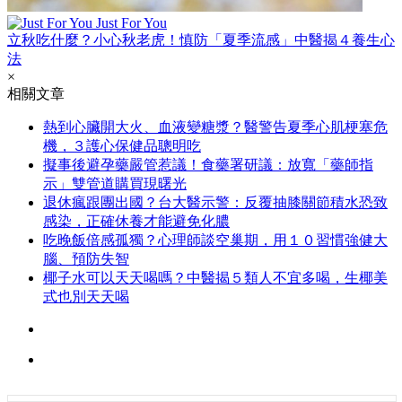
Just For You
立秋吃什麼？小心秋老虎！慎防「夏季流感」中醫揭４養生心
法
×
相關文章
熱到心臟開大火、血液變糖漿？醫警告夏季心肌梗塞危
機，３護心保健品聰明吃
擬事後避孕藥嚴管惹議！食藥署研議：放寬「藥師指
示」雙管道購買現曙光
退休瘋跟團出國？台大醫示警：反覆抽膝關節積水恐致
感染，正確休養才能避免化膿
吃晚飯倍感孤獨？心理師談空巢期，用１０習慣強健大
腦、預防失智
椰子水可以天天喝嗎？中醫揭５類人不宜多喝，生椰美
式也別天天喝