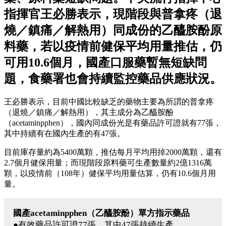
指揮官王必勝表示，現階段與普拿疼（退
燒／鎮痛／解熱用）同成份的乙醯胺酚原
料藥，若以疫情前健保平均用量推估，仍
可用10.6個月，國產口服藥暫無短缺問
題，食藥署也會持續監控藥品供應狀況。
王必勝表示，目前中國比較缺乏的藥物主要為所謂的普拿疼
（退燒／鎮痛／解熱用），其主成分為乙醯胺酚
（acetaminpphen），國內同成份光是有藥品許可證就有77張，
其中持續有在國內生產的有47張。
目前庫存量約為5400萬顆，推估每月平均用掉2000萬顆，還有
2.7個月健保用量；而現階段原料藥可生產數量約2億1316萬
顆，以疫情前（108年）健保平均用量估算，仍有10.6個月用
量。
國產acetaminpphen（乙醯胺酚）單方指示藥品
●有效藥品許可證77張，其中47張持續生產。