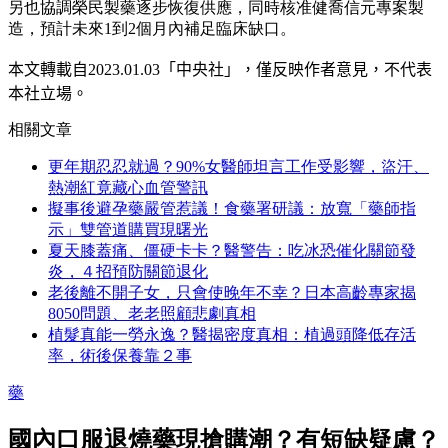
另也協調榮民製藥逐步恢復供應，同時核准健喬信元專案製
造，預計未來1到2個月內補足臨床缺口。
本文轉載自
2023.01.03
「中央社」
，僅反映作者意見，不代表
本社立場。
相關文章
更年期忍忍就過？90%女醫師坦言工作受影響，盜汗、
熱潮紅竟藏心血管警訊
擬事後避孕藥嚴管惹議！食藥署研議：放寬「藥師指
示」雙管道購買現曙光
夏天膝蓋痛、僵硬卡卡？醫警告：吃冰恐催化關節發
炎，４招預防關節退化
老後離不開子女，只會使晚年不幸？日本高齡專家揭
8050問題、老老照顧悲劇真相
植髮真能一勞永逸？醫揭密度真相：植過頭降低存活
率，術後保養靠２事
藥
國內口服退燒藥現搶購潮？有短缺疑慮？