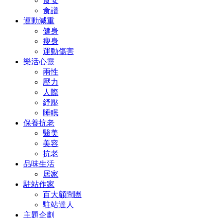
食安
食譜
運動減重
健身
瘦身
運動傷害
樂活心靈
兩性
壓力
人際
紓壓
睡眠
保養抗老
醫美
美容
抗老
品味生活
居家
駐站作家
百大顧問團
駐站達人
主題企劃