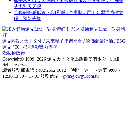
椰子水可以天天喝嗎？中醫揭５類人不宜多喝，生椰美
式也別天天喝
吃晚飯倍感孤獨？心理師談空巢期，用１０習慣強健大
腦、預防失智
加入健康遠見Line，對身體
好！
遠見雜誌
/
天下文化
/
未來親子學習平台
/
哈佛商業評論
/
ESG
遠見
/
50+
/
領導影響力學院
隱私權政策
Copyright© 1999~2026 遠見天下文化出版股份有限公司. All
rights reserved.
讀者服務部電話：(02)2662-0012 時間：週一 ~ 週五 9:00 ~
12:30;13:30 ~ 17:00 服務信箱：
gvm@cwgv.com.tw