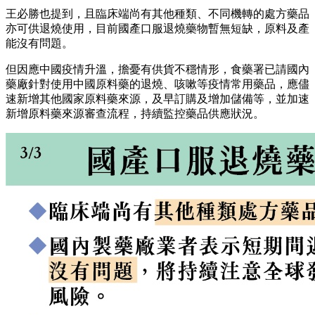
王必勝也提到，且臨床端尚有其他種類、不同機轉的處方藥品
亦可供退燒使用，目前國產口服退燒藥物暫無短缺，原料及產
能沒有問題。
但因應中國疫情升溫，擔憂有供貨不穩情形，食藥署已請國內
藥廠針對使用中國原料藥的退燒、咳嗽等疫情常用藥品，應儘
速新增其他國家原料藥來源，及早訂購及增加儲備等，並加速
新增原料藥來源審查流程，持續監控藥品供應狀況。