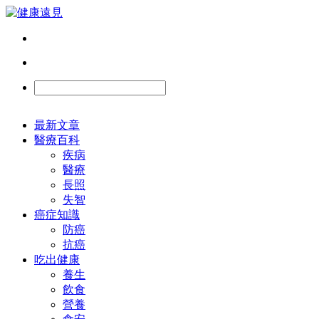
最新文章
醫療百科
疾病
醫療
長照
失智
癌症知識
防癌
抗癌
吃出健康
養生
飲食
營養