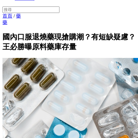
首頁
/
藥
藥
國內口服退燒藥現搶購潮？有短缺疑慮？
王必勝曝原料藥庫存量