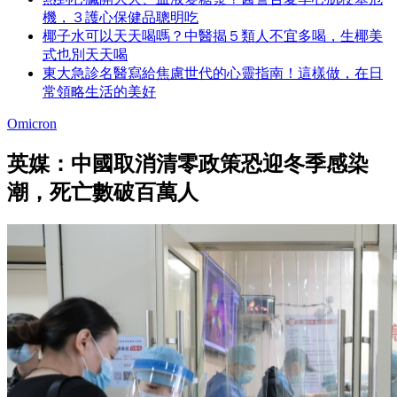
機，３護心保健品聰明吃
椰子水可以天天喝嗎？中醫揭５類人不宜多喝，生椰美
式也別天天喝
東大急診名醫寫給焦慮世代的心靈指南！這樣做，在日
常領略生活的美好
Omicron
英媒：中國取消清零政策恐迎冬季感染
潮，死亡數破百萬人