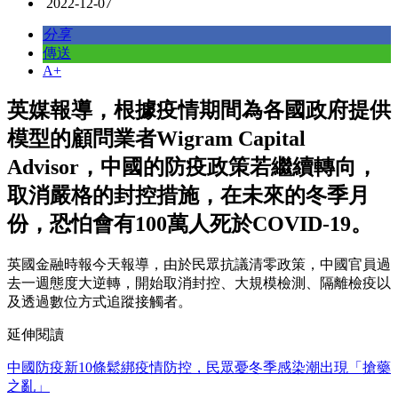
2022-12-07
分享
傳送
A+
英媒報導，根據疫情期間為各國政府提供
模型的顧問業者Wigram Capital
Advisor，中國的防疫政策若繼續轉向，
取消嚴格的封控措施，在未來的冬季月
份，恐怕會有100萬人死於COVID-19。
英國金融時報今天報導，由於民眾抗議清零政策，中國官員過
去一週態度大逆轉，開始取消封控、大規模檢測、隔離檢疫以
及透過數位方式追蹤接觸者。
延伸閱讀
中國防疫新10條鬆綁疫情防控，民眾憂冬季感染潮出現「搶藥
之亂」