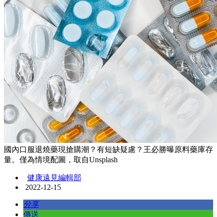
國內口服退燒藥現搶購潮？有短缺疑慮？王必勝曝原料藥庫存
量。僅為情境配圖，取自Unsplash
健康遠見編輯部
2022-12-15
分享
傳送