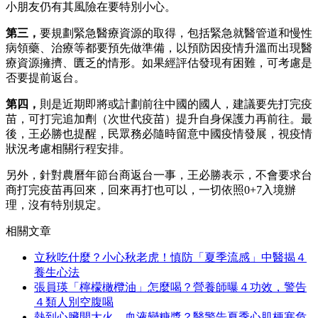
小朋友仍有其風險在要特別小心。
第三，
要規劃緊急醫療資源的取得，包括緊急就醫管道和慢性
病領藥、治療等都要預先做準備，以預防因疫情升溫而出現醫
療資源擁擠、匱乏的情形。如果經評估發現有困難，可考慮是
否要提前返台。
第四，
則是近期即將或計劃前往中國的國人，建議要先打完疫
苗，可打完追加劑（次世代疫苗）提升自身保護力再前往。最
後，王必勝也提醒，民眾務必隨時留意中國疫情發展，視疫情
狀況考慮相關行程安排。
另外，針對農曆年節台商返台一事，王必勝表示，不會要求台
商打完疫苗再回來，回來再打也可以，一切依照0+7入境辦
理，沒有特別規定。
相關文章
立秋吃什麼？小心秋老虎！慎防「夏季流感」中醫揭４
養生心法
張員瑛「檸檬橄欖油」怎麼喝？營養師曝４功效，警告
４類人別空腹喝
熱到心臟開大火、血液變糖漿？醫警告夏季心肌梗塞危