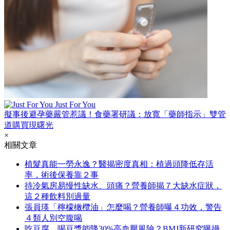
Just For You
擬事後避孕藥嚴管惹議！食藥署研議：放寬「藥師指示」雙管
道購買現曙光
×
相關文章
植髮真能一勞永逸？醫揭密度真相：植過頭降低存活
率，術後保養靠２事
待冷氣房易慢性缺水、頭痛？營養師揭７大缺水症狀，
這２種飲料別過量
張員瑛「檸檬橄欖油」怎麼喝？營養師曝４功效，警告
４類人別空腹喝
吃豆腐、喝豆漿能降30%高血壓風險？BMJ新研究曝攝