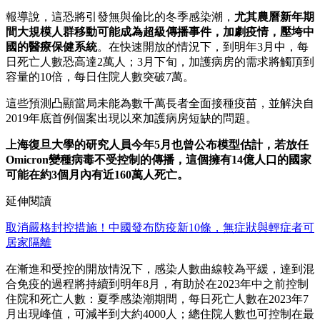
報導說，這恐將引發無與倫比的冬季感染潮，
尤其農曆新年期
間大規模人群移動可能成為超級傳播事件，加劇疫情，壓垮中
國的醫療保健系統
。在快速開放的情況下，到明年3月中，每
日死亡人數恐高達2萬人；3月下旬，加護病房的需求將觸頂到
容量的10倍，每日住院人數突破7萬。
這些預測凸顯當局未能為數千萬長者全面接種疫苗，並解決自
2019年底首例個案出現以來加護病房短缺的問題。
上海復旦大學的研究人員今年5月也曾公布模型估計，若放任
Omicron變種病毒不受控制的傳播，這個擁有14億人口的國家
可能在約3個月內有近160萬人死亡。
延伸閱讀
取消嚴格封控措施！中國發布防疫新10條，無症狀與輕症者可
居家隔離
在漸進和受控的開放情況下，感染人數曲線較為平緩，達到混
合免疫的過程將持續到明年8月，有助於在2023年中之前控制
住院和死亡人數：夏季感染潮期間，每日死亡人數在2023年7
月出現峰值，可減半到大約4000人；總住院人數也可控制在最