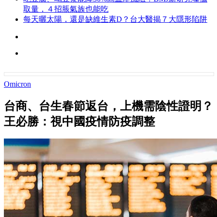
取量，４招脹氣族也能吃
每天曬太陽，還是缺維生素D？台大醫揭７大隱形陷阱
Omicron
台商、台生春節返台，上機需陰性證明？
王必勝：視中國疫情防疫調整