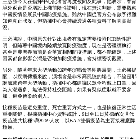
王必勝今天在指揮中心記者會再度被問及此事，他表示，春節
境外返台是否增設上機前陰性證明，現在無法判斷，需要觀察
中國疫情發展及中國防疫措施。雖然中國從官方公布數字很難
知道真正狀況，但指揮中心會持續透過各種資料了解真實狀
況。
王必勝說，中國原先針對出境者有規定需要檢附PCR陰性證
明，但隨著中國境內陸續放寬防疫強度，現在是否繼續執行，
甚至是農曆春節前是否落實相關防疫措施，都不能確定，上述
因素都會影響台灣是否增加防疫措施，會持續密切觀察。
另外，隨著年末大型活動如跨年演唱會等即將展開，王必勝提
醒，以疾病傳播來說，演場會是非常高風險的場合，不論是耶
誕節或跨年大型活動，指揮中心都建議民眾全程戴上口罩，因
為人潮過多、無法保持社交距離，如果有疑似症狀就不要參
加，避免傳染給別人。
接種疫苗是避免重症、死亡重要方式之一，也是恢復正常生活
重要關鍵，根據指揮中心資料統計，9日至11日莫德納次世代
疫苗總共接種5萬8269人次，以BA.5雙價疫苗為主要接種廠牌
種類。