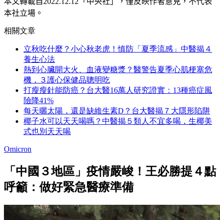
本文轉載自
2022.12.12
「中央社」
，僅反映作者意見，不代表
本社立場。
相關文章
立秋吃什麼？小心秋老虎！慎防「夏季流感」中醫揭４
養生心法
熱到心臟開大火、血液變糖漿？醫警告夏季心肌梗塞危
機，３護心保健品聰明吃
打瘦瘦針能防癌？台大醫16萬人研究證實：13種癌症風
險降41%
每天曬太陽，還是缺維生素D？台大醫揭７大隱形陷阱
椰子水可以天天喝嗎？中醫揭５類人不宜多喝，生椰美
式也別天天喝
Omicron
「中國３地區」疫情嚴峻！王必勝提４點
呼籲：做好緊急醫療準備