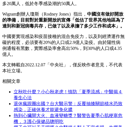
多20萬人，低於冬季感染潮的50萬人。
Wigram創辦人瓊斯（Rodney Jones）指出，
中國沒有做好開放
的準備，目前對於重新開放的宣傳「低估了世界其他地區為了
達到和新冠病毒共存，已做了以及承擔了多少工作和成本」。
中國要實現感染和疫苗接種的混合免疫力，以及到經濟運作無
礙的程度，必須要有20%的人口或2.9億人染疫。由於陽性病
例通報有黑數，實際感染率會高出50%，到30%的人口或4.35
億人。
本文轉載自2022.12.07「中央社」，僅反映作者意見，不代表
本社立場。
相關文章
立秋吃什麼？小心秋老虎！慎防「夏季流感」中醫揭４
養生心法
退休瘋跟團出國？台大醫示警：反覆抽膝關節積水恐致
感染，正確休養才能避免化膿
熱到心臟開大火、血液變糖漿？醫警告夏季心肌梗塞危
機，３護心保健品聰明吃