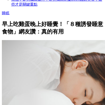
些才是關鍵重點
睡眠
早上吃雞蛋晚上好睡覺！「８種誘發睡意
食物」網友讚：真的有用