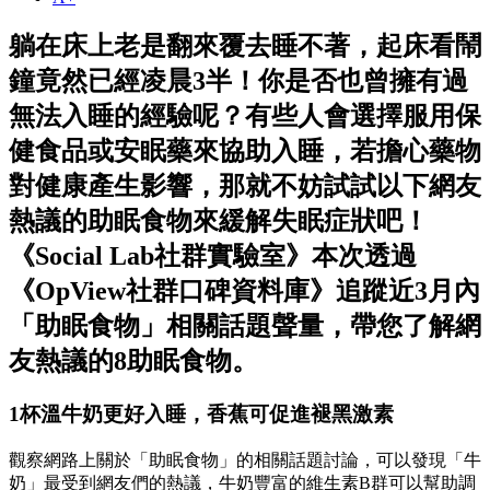
躺在床上老是翻來覆去睡不著，起床看鬧
鐘竟然已經凌晨3半！你是否也曾擁有過
無法入睡的經驗呢？有些人會選擇服用保
健食品或安眠藥來協助入睡，若擔心藥物
對健康產生影響，那就不妨試試以下網友
熱議的助眠食物來緩解失眠症狀吧！
《Social Lab社群實驗室》本次透過
《OpView社群口碑資料庫》追蹤近3月內
「助眠食物」相關話題聲量，帶您了解網
友熱議的8助眠食物。
1杯溫牛奶更好入睡，香蕉可促進褪黑激素
觀察網路上關於「助眠食物」的相關話題討論，可以發現「牛
奶」最受到網友們的熱議，牛奶豐富的維生素B群可以幫助調