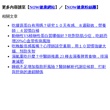
更多內容請至【
NOW健康網站
】／【
NOW健康粉絲團
】
相關文章
吃膠原蛋白有用嗎？研究１０天有感、８週顯效，營養
師：４習慣白補
動物性VS植物性蛋白質哪個好？吃對防肌少症，吃錯恐
增20%心血管疾病風險
吃晚飯倍感孤獨？心理師談空巢期，用１０習慣強健大
腦、預防失智
濕氣重吃什麼？中醫師推薦 23 種去濕養脾胃食物，排濕
兼減肥
睡眠不足增加脂肪肝風險？醫師解析代謝症候群、打鼾
與肝病的連鎖關係