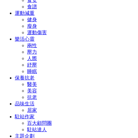
食安
食譜
運動減重
健身
瘦身
運動傷害
樂活心靈
兩性
壓力
人際
紓壓
睡眠
保養抗老
醫美
美容
抗老
品味生活
居家
駐站作家
百大顧問團
駐站達人
主題企劃