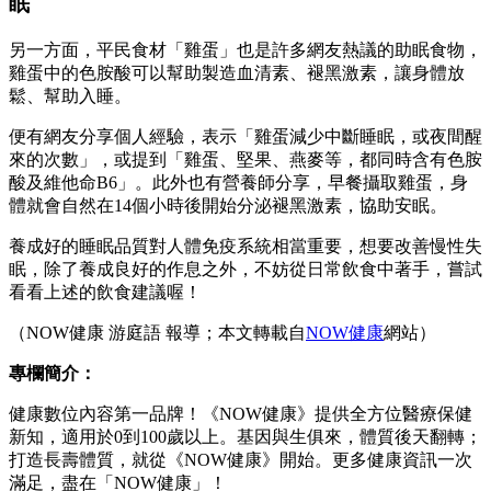
眠
另一方面，平民食材「雞蛋」也是許多網友熱議的助眠食物，
雞蛋中的色胺酸可以幫助製造血清素、褪黑激素，讓身體放
鬆、幫助入睡。
便有網友分享個人經驗，表示「雞蛋減少中斷睡眠，或夜間醒
來的次數」，或提到「雞蛋、堅果、燕麥等，都同時含有色胺
酸及維他命B6」。此外也有營養師分享，早餐攝取雞蛋，身
體就會自然在14個小時後開始分泌褪黑激素，協助安眠。
養成好的睡眠品質對人體免疫系統相當重要，想要改善慢性失
眠，除了養成良好的作息之外，不妨從日常飲食中著手，嘗試
看看上述的飲食建議喔！
（NOW健康 游庭語 報導；本文轉載自
NOW健康
網站）
專欄簡介：
健康數位內容第一品牌！《NOW健康》提供全方位醫療保健
新知，適用於0到100歲以上。基因與生俱來，體質後天翻轉；
打造長壽體質，就從《NOW健康》開始。更多健康資訊一次
滿足，盡在「NOW健康」！