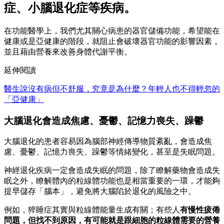
症、小腦退化症等疾病。
在功能醫學上，我們尤其關心病患的器官儲備功能，希望能在
健康或是亞健康的階段，就阻止會破壞器官功能的影響因素，
並且藉由營養來改善身體代謝平衡。
延伸閱讀
醫生說沒有病但不舒服，究竟是為什麼？年輕人也不得輕忽的
「亞健康」
大腦退化會造成焦慮、憂鬱、記憶力喪失、躁鬱
大腦退化的患者容易因為腦部神經傳導物質紊亂，會造成焦
慮、憂鬱、記憶力喪失、躁鬱等情緒變化，甚至是失眠問題。
神經退化疾病一定會造成失眠的問題，除了瞭解藥物會造成失
眠之外，瞭解體內的粒線體功能也是相當重要的一環，才能夠
提早儲存「腦本」，避免將大腦陷於退化的風險之中。
例如，猝睡症其實與粒線體能量生成有關；有些人
有慢性疲倦
問題，但找不到原因，有可能就是跟細胞的粒線體需要的營養