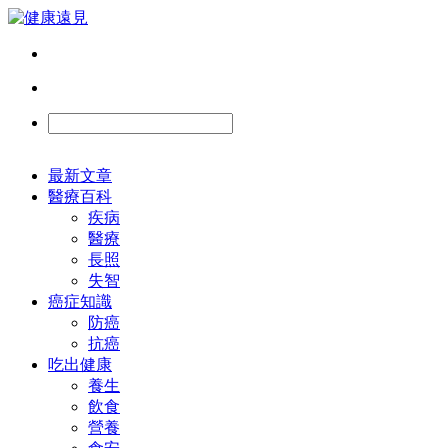
最新文章
醫療百科
疾病
醫療
長照
失智
癌症知識
防癌
抗癌
吃出健康
養生
飲食
營養