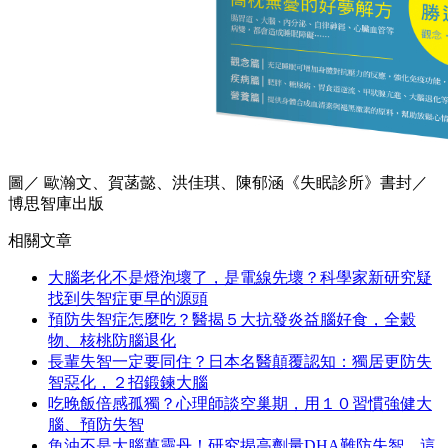
圖／ 歐瀚文、賀菡懿、洪佳琪、陳郁涵《失眠診所》書封／
博思智庫出版
相關文章
大腦老化不是燈泡壞了，是電線先壞？科學家新研究疑
找到失智症更早的源頭
預防失智症怎麼吃？醫揭５大抗發炎益腦好食，全穀
物、核桃防腦退化
長輩失智一定要同住？日本名醫顛覆認知：獨居更防失
智惡化，２招鍛鍊大腦
吃晚飯倍感孤獨？心理師談空巢期，用１０習慣強健大
腦、預防失智
魚油不是大腦萬靈丹！研究揭高劑量DHA難防失智，這