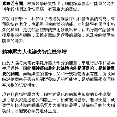
素缺乏有關
。根據醫學研究指出，細胞粒線體產生能量的能力
與年齡相關退化性疾病，有著重大的關鍵。
在功能醫學上，我們除了透過荷爾蒙評估和營養素的補充，來
預防快速老化，也很重視粒線體的功能。功能醫學有個歷史悠
久的檢測，是從代謝體學的技術發展出來，藉由身體代謝營養
後產生的有機酸，回推身體缺乏營養的風險，以及粒線體產生
能量的能力。
精神壓力大也讓失智症機率增
由於大腦每天需要消耗身體大部分的能量，來進行思考和基本
生理運轉，因此
腦神經細胞的粒線體功能是否足夠，是相當重
要的關鍵
。而粒線體的運作，又和十幾種營養素有關，所以同
時評估病患是否有相關營養缺乏的可能性，是功能醫學處理根
本病根的核心概念。
現在社會精神壓力大，腦神經退化疾病和失智症的發生率增
加，是大家最擔憂的問題之一。如何老得健康、老得快樂，就
要從年輕時期的睡眠品質及大腦健康著手，儲備好足夠的大腦
功能，才能安心享受退休生活。