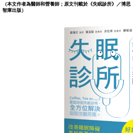
（本文作者為
醫師和營養師
；原文刊載於
《
失眠診所
》
／博思
智庫出版）