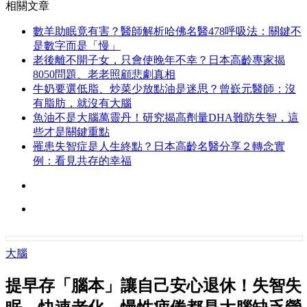
相關文章
數羊助眠竟有害？醫師解析哈佛名醫478呼吸法：關鍵不
是數字而是「慢」
老後離不開子女，只會使晚年不幸？日本高齡專家揭
8050問題、老老照顧悲劇真相
牛奶要選低脂、炒菜少放點油是迷思？曾嶔元醫師：沒
有脂肪，就沒有大腦
魚油不是大腦萬靈丹！研究揭高劑量DHA難防失智，這
些才是關鍵重點
罹患失智症是人生終點？日本高齡名醫分享２轉念實
例：看見共存的幸福
大腦
提早存「腦本」讓自己安心退休！失智失