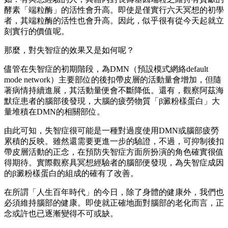
酵素「端粒酶」的活性會升高。即使是僅實行六天冥想的初學
者，其端粒酶的活性也會升高。因此，似乎很有從今天起就立
刻實行的價值呢。
那麼，對失智症的效果又是如何呢？
儘管在失智症的初期階段，為DMN（預設模式網絡default
mode network）主要部位的後扣帶皮層的活動量會增加，但隨
著病情持續進展，其活動量便會不斷降低。還有，觀察阿茲海
默症患者的腦部後發現，大腦的疲勞物質「β澱粉樣蛋白」大
量堆積在DMN的相關部位。
由此可知，失智症很可能是一種對過度使用DMN或腦部疲勞
累積的反映。雖然還需要更進一步的驗證，不過，可抑制後扣
帶皮層活動的正念，在預防失智症方面所扮演的角色確實很值
得期待。實際觀察具冥想經驗者的腦部便發現，為失智症成因
的β澱粉樣蛋白的組成的確有了改善。
在所謂「人生百年時代」的今日，除了身體的健康外，我們也
必須維持腦部的健康。即使就正確地面對腦部的老化而言，正
念或許也已逐漸變得不可或缺。