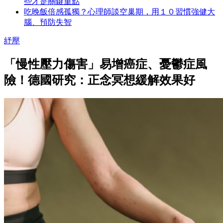
些才是關鍵重點
吃晚飯倍感孤獨？心理師談空巢期，用１０習慣強健大
腦、預防失智
紓壓
「慢性壓力傷害」易增癌症、憂鬱症風
險！德國研究：正念冥想緩解效果好