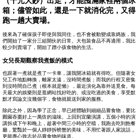
（千元大鈔）出走，才能囤滿家裡兩個冰
箱；儘管如此，還是一下就消化完，又得
跑一趟大賣場。
後來為了確保孩子即使與我同住，也不會被動變成靠媽族，我
們開始了一家分三組開伙的日常。大包裝食品不再適用，我比
較少到賣場了，開始了蹭小孩食物的生活。
女兒長期觀察我煮飯的模式
也跟著一煮就是煮了一卡車，讓我開冰箱就有得吃。但隨著女
兒工作地點轉換，離家太遠，沒時間煮飯；而我的行程又密集
到沒時間自己煮（根本就是懶），最近演化為靠外送覓食。每
天最大的娛樂則是逛網站找好吃的、或沒吃過的美食，享受默
默才寫論文沒幾個字，食物就親送到家的服務。
除此之外，因為學了正念，早已經體驗到細細品嘗食物，要比
囫圇吞棗好上一萬倍的滋味。上回到宜蘭演講，五個小時的演
講拆成下午和晚上，趁著中間三小時的空檔，我跑去吃到飽餐
廳，驚豔於一個人靜靜拆螃蟹的美味，不用忙著跟人家說話，
更能專心致志於品嘗食物的味道。