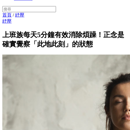
首頁
/
紓壓
紓壓
上班族每天5分鐘有效消除煩躁！正念是
確實覺察「此地此刻」的狀態