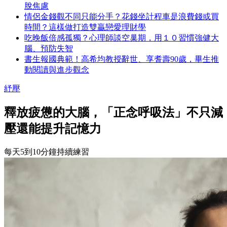
脫焦慮
情侶金錢觀不同只能分手？花錢坐計程車是浪費錢或買
時間？這樣做打造雙贏戀愛理財學
吃晚飯倍感孤獨？心理師談空巢期，用１０習慣強健大
腦、預防失智
書生報國典範！高希均教授辭世、享耆壽90歲，畢生推
動閱讀與進步觀念
紓壓
釋放疲憊的大腦，「正念呼吸法」不只減
壓還能提升記憶力
每天5到10分鐘持續練習