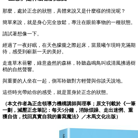
那麼，處於正念的狀態，具體來說又是什麼樣的情況呢？
簡單來說，就是身心完全放鬆，專注在眼前事物的一種狀態。
請試著想像一下。
經過了一夜好眠，在天色朦朧之際起床，當晨曦乍現時充滿期
待，感受到嶄新一天的美好。
走進草木蓊鬱，綠意盎然的森林，聆聽蟲鳴鳥叫或清風拂過樹
梢的自然聲響。
與重要的人坐在一起，側耳聆聽對方輕聲與你談天說地。
這些時光帶給你的感受，就是置身於正念的狀態。
（本文作者為正念領導力機構講師與理事；原文刊載於
《
一筆
一劃，減壓正念筆記：每天5分鐘，消除煩躁、走出迷惘、重
獲自信，找回真實自我的書寫魔法
》
／木馬文化出版）