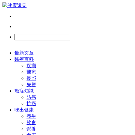
最新文章
醫療百科
疾病
醫療
長照
失智
癌症知識
防癌
抗癌
吃出健康
養生
飲食
營養