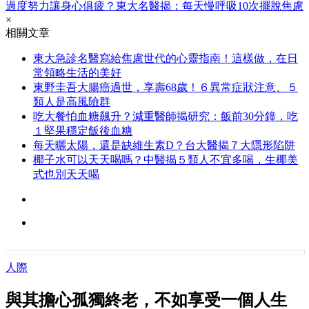
過度努力讓身心俱疲？東大名醫揭：每天慢呼吸10次擺脫焦慮
×
相關文章
東大急診名醫寫給焦慮世代的心靈指南！這樣做，在日
常領略生活的美好
東野圭吾大腸癌過世，享壽68歲！６異常症狀注意、５
類人是高風險群
吃大餐怕血糖飆升？減重醫師揭研究：飯前30分鐘，吃
１堅果穩定飯後血糖
每天曬太陽，還是缺維生素D？台大醫揭７大隱形陷阱
椰子水可以天天喝嗎？中醫揭５類人不宜多喝，生椰美
式也別天天喝
人際
與其擔心孤獨終老，不如享受一個人生