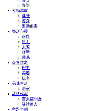
食安
食譜
運動減重
健身
瘦身
運動傷害
樂活心靈
兩性
壓力
人際
紓壓
睡眠
保養抗老
醫美
美容
抗老
品味生活
居家
駐站作家
百大顧問團
駐站達人
主題企劃