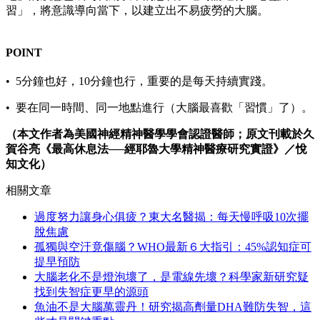
習」，將意識導向當下，以建立出不易疲勞的大腦。
POINT
• 5分鐘也好，10分鐘也行，重要的是每天持續實踐。
• 要在同一時間、同一地點進行（大腦最喜歡「習慣」了）。
（本文作者為美國神經精神醫學學會認證醫師；原文刊載於久
賀谷亮《最高休息法──經耶魯大學精神醫療研究實證》／悅
知文化）
相關文章
過度努力讓身心俱疲？東大名醫揭：每天慢呼吸10次擺
脫焦慮
孤獨與空汙竟傷腦？WHO最新６大指引：45%認知症可
提早預防
大腦老化不是燈泡壞了，是電線先壞？科學家新研究疑
找到失智症更早的源頭
魚油不是大腦萬靈丹！研究揭高劑量DHA難防失智，這