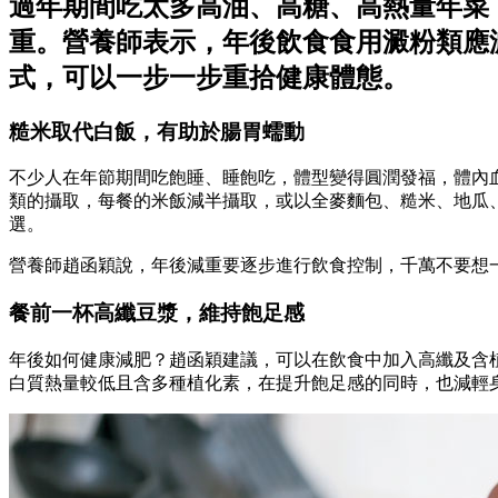
過年期間吃太多高油、高糖、高熱量年菜
重。營養師表示，年後飲食食用澱粉類應
式，可以一步一步重拾健康體態。
糙米取代白飯，有助於腸胃蠕動
不少人在年節期間吃飽睡、睡飽吃，體型變得圓潤發福，體內
類的攝取，每餐的米飯減半攝取，或以全麥麵包、糙米、地瓜
選。
營養師趙函穎說，年後減重要逐步進行飲食控制，千萬不要想
餐前一杯高纖豆漿，維持飽足感
年後如何健康減肥？趙函穎建議，可以在飲食中加入高纖及含
白質熱量較低且含多種植化素，在提升飽足感的同時，也減輕