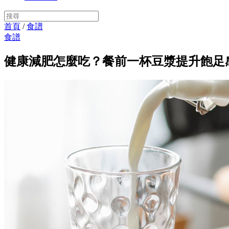
首頁
/
食譜
食譜
健康減肥怎麼吃？餐前一杯豆漿提升飽足