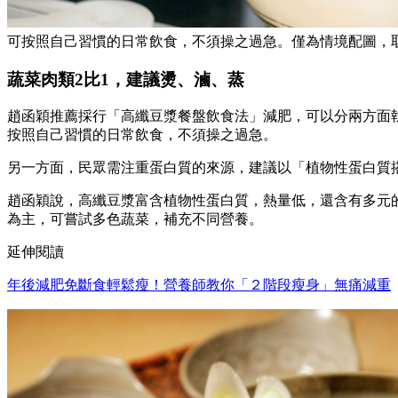
可按照自己習慣的日常飲食，不須操之過急。僅為情境配圖，取自Shut
蔬菜肉類2比1，建議燙、滷、蒸
趙函穎推薦採行「高纖豆漿餐盤飲食法」減肥，可以分兩方面
按照自己習慣的日常飲食，不須操之過急。
另一方面，民眾需注重蛋白質的來源，建議以「植物性蛋白質
趙函穎說，高纖豆漿富含植物性蛋白質，熱量低，還含有多元
為主，可嘗試多色蔬菜，補充不同營養。
延伸閱讀
年後減肥免斷食輕鬆瘦！營養師教你「２階段瘦身」無痛減重