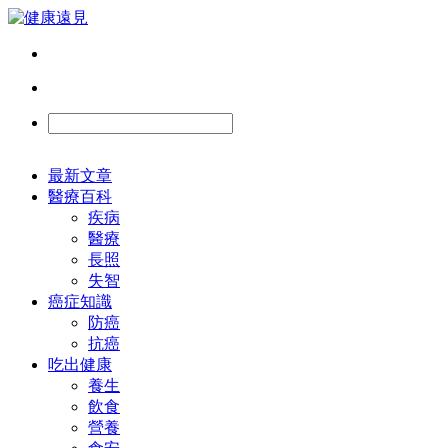
最新文章
醫療百科
疾病
醫療
長照
失智
癌症知識
防癌
抗癌
吃出健康
養生
飲食
營養