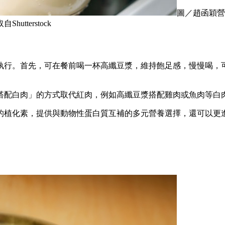
圖／趙函穎營
terstock
執行。首先，可在餐前喝一杯高纖豆漿，維持飽足感，慢慢喝，可
搭配白肉」的方式取代紅肉，例如高纖豆漿搭配雞肉或魚肉等白
的植化素，提供與動物性蛋白質互補的多元營養選擇，還可以更