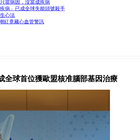
只當病因，沒當成疾病
疾病」已成全球失能頭號殺手
生心法
熱潮紅竟藏心血管警訊
成全球首位獲歐盟核准腦部基因治療