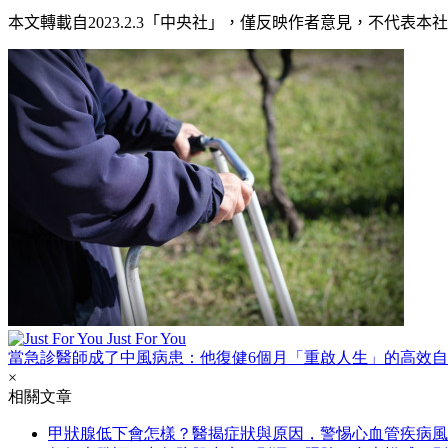
本文轉載自
2023.2.3
「中央社」
，僅反映作者意見，不代表本社
Just For You
當急診醫師成了中風病患：他復健6個月「重啟人生」的高效
×
相關文章
甲狀腺低下會怎樣？醫揭症狀與原因，警惕心血管疾病風