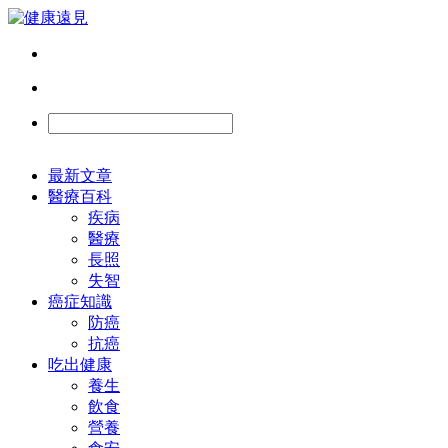
最新文章
醫療百科
疾病
醫療
長照
失智
癌症知識
防癌
抗癌
吃出健康
養生
飲食
營養