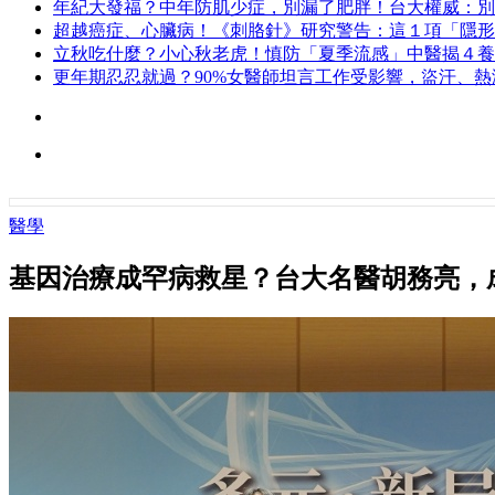
年紀大發福？中年防肌少症，別漏了肥胖！台大權威：別
超越癌症、心臟病！《刺胳針》研究警告：這１項「隱形
立秋吃什麼？小心秋老虎！慎防「夏季流感」中醫揭４養
更年期忍忍就過？90%女醫師坦言工作受影響，盜汗、
醫學
基因治療成罕病救星？台大名醫胡務亮，