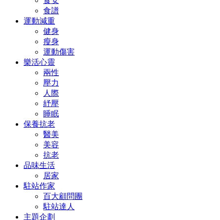
食安
食譜
運動減重
健身
瘦身
運動傷害
樂活心靈
兩性
壓力
人際
紓壓
睡眠
保養抗老
醫美
美容
抗老
品味生活
居家
駐站作家
百大顧問團
駐站達人
主題企劃