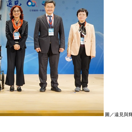
圖／遠見與