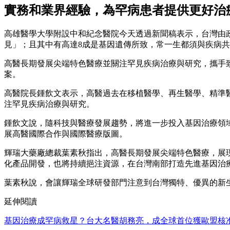
實務和業界經驗，為罕病患者提供更好治
高雄醫學大學附設中和紀念醫院今天透過新聞稿表示，台灣由政
見」；且其中有高達8成是基因遺傳所致，常一生都須與疾病
高醫長期發展尖端特色醫療並關注罕見疾病治療與研究，攜手
案。
高醫院長鍾飲文表示，高醫過去在移植醫學、再生醫學、精準
注罕見疾病治療與研究。
鍾飲文說，隨科技與醫療發展趨勢，將進一步投入基因治療領
展高醫國際合作與國際醫療版圖。
輝瑞大藥廠總裁葉素秋指出，高醫長期發展尖端特色醫療，展
化產品開發，也將持續挹注資源，在台灣南部打造先進基因治
葉素秋說，會讓輝瑞全球研發部門注意到台灣獨特、優異的新
延伸閱讀
基因治療成罕病救星？台大名醫胡務亮，成全球首位獲歐盟核