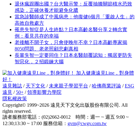
退休瘋跟團出國？台大醫示警：反覆抽膝關節積水恐致
感染，正確休養才能避免化膿
當急診醫師成了中風病患：他復健6個月「重啟人生」的
高效自救處方
罹患失智症是人生終點？日本高齡名醫分享２轉念實
例：看見共存的幸福
老後離不開子女，只會使晚年不幸？日本高齡專家揭
8050問題、老老照顧悲劇真相
長輩失智一定要同住？日本名醫顛覆認知：獨居更防失
智惡化，２招鍛鍊大腦
加入健康遠見Line，對身體
好！
遠見雜誌
/
天下文化
/
未來親子學習平台
/
哈佛商業評論
/
ESG
遠見
/
50+
/
領導影響力學院
隱私權政策
Copyright© 1999~2026 遠見天下文化出版股份有限公司. All
rights reserved.
讀者服務部電話：(02)2662-0012 時間：週一 ~ 週五 9:00 ~
12:30;13:30 ~ 17:00 服務信箱：
gvm@cwgv.com.tw