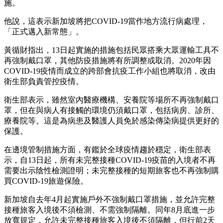
施。
他說，這表示新加坡將把COVID-19當作地方流行病處理，
「正式邁入新常態」。
黃循財指出，13日起實施的措施包括民眾搭乘大眾運輸工具不
再強制戴口罩，其他防疫措施將有所調整或取消。2020年因
COVID-19疫情而成立的跨部會抗疫工作小組也將取消，改由
衛生部負責管控疫情。
衛生部表示，雖然室內醫療機構、安養院等場所不再強制戴口
罩，但在與病人有接觸的環境仍須戴口罩，包括病房、診所、
療養院等。這是為病患及醫護人員免於感染傳染病提供更好的
保護。
在邊境管制措施方面，有鑑於全球疫情趨於穩定，衛生部表
示，自13日起，所有未完整接種COVID-19疫苗的入境者不再
需要出示陰性檢測證明；未完整接種的短期旅客也不再強制購
買COVID-19旅遊保險。
新加坡自去年4月起實施戶外不強制戴口罩措施，並允許完整
接種旅客入境後不須檢測、不需強制隔離。同年8月底進一步
放寬規定，允許未完整接種旅客入境後不須隔離，但行前2天