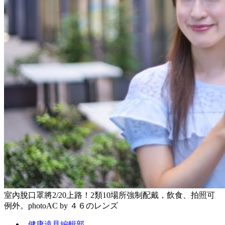
室內脫口罩將2/20上路！2類10場所強制配戴，飲食、拍照可
例外。photoAC by ４６のレンズ
健康遠見編輯部