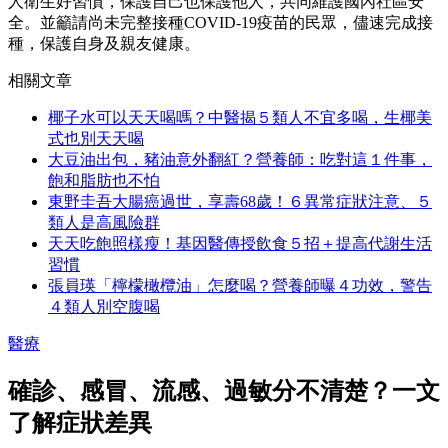
人衛生好習慣，保護自己也保護他人，共同維護國內社區安
全。並籲請尚未完整接種COVID-19疫苗的民眾，儘速完成接
種，保護自身及親友健康。
相關文章
椰子水可以天天喝嗎？中醫揭５類人不宜多喝，生椰美
式也別天天喝
大豆油出包，豬油意外翻紅？營養師：吃對這１件事，
飽和脂肪也不怕
東野圭吾大腸癌過世，享壽68歲！６異常症狀注意、５
類人是高風險群
天天吃飽照樣瘦！基因醫傳授飲食５招＋提高代謝生活
習慣
張員瑛「檸檬橄欖油」怎麼喝？營養師曝４功效，警告
４類人別空腹喝
醫療
確診、感冒、流感、過敏分不清楚？一文
了解症狀差異