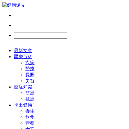
最新文章
醫療百科
疾病
醫療
長照
失智
癌症知識
防癌
抗癌
吃出健康
養生
飲食
營養