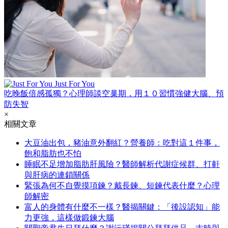
Just For You
吃晚飯倍感孤獨？心理師談空巢期，用１０習慣強健大腦、預
防失智
×
相關文章
大豆油出包，豬油意外翻紅？營養師：吃對這１件事，
飽和脂肪也不怕
睡眠不足增加脂肪肝風險？醫師解析代謝症候群、打鼾
與肝病的連鎖關係
緊張為何不自覺摸項鍊？戴長鍊、短鍊代表什麼？心理
師解密
富人的身體有什麼不一樣？醫揭關鍵：「後設認知」能
力更強，這樣做鍛鍊大腦