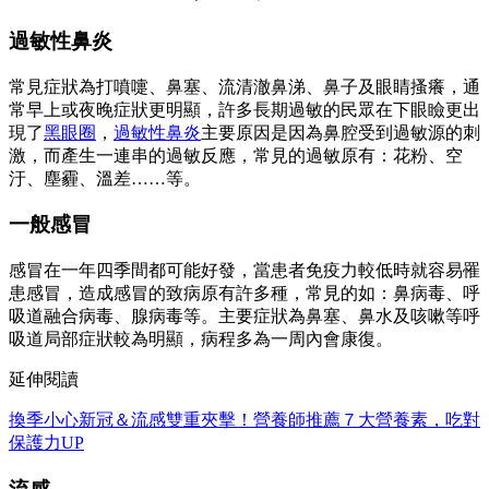
過敏性鼻炎
常見症狀為打噴嚏、鼻塞、流清澈鼻涕、鼻子及眼睛搔癢，通
常早上或夜晚症狀更明顯，許多長期過敏的民眾在下眼瞼更出
現了
黑眼圈
，
過敏性鼻炎
主要原因是因為鼻腔受到過敏源的刺
激，而產生一連串的過敏反應，常見的過敏原有：花粉、空
汙、塵霾、溫差……等。
一般感冒
感冒在一年四季間都可能好發，當患者免疫力較低時就容易罹
患感冒，造成感冒的致病原有許多種，常見的如：鼻病毒、呼
吸道融合病毒、腺病毒等。主要症狀為鼻塞、鼻水及咳嗽等呼
吸道局部症狀較為明顯，病程多為一周內會康復。
延伸閱讀
換季小心新冠＆流感雙重夾擊！營養師推薦７大營養素，吃對
保護力UP