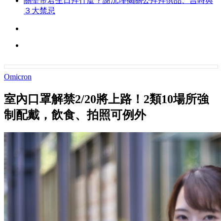
關聖帝君生日拜什麼？謝沅瑾揭關公拜拜供品、吉時與
３大禁忌
Omicron
室內口罩解禁2/20將上路！2類10場所強
制配戴，飲食、拍照可例外