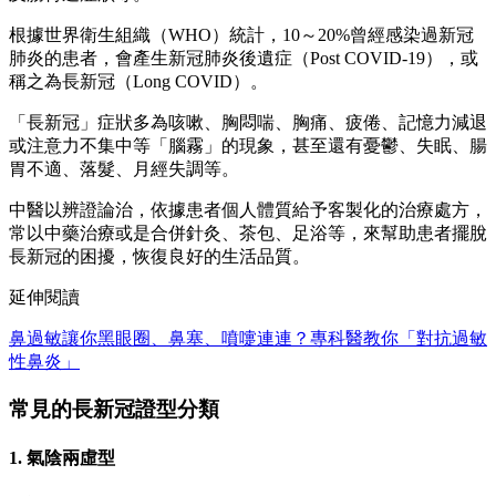
根據世界衛生組織（WHO）統計，10～20%曾經感染過新冠
肺炎的患者，會產生新冠肺炎後遺症（Post COVID-19），或
稱之為長新冠（Long COVID）。
「長新冠」症狀多為咳嗽、胸悶喘、胸痛、疲倦、記憶力減退
或注意力不集中等「腦霧」的現象，甚至還有憂鬱、失眠、腸
胃不適、落髮、月經失調等。
中醫以辨證論治，依據患者個人體質給予客製化的治療處方，
常以中藥治療或是合併針灸、茶包、足浴等，來幫助患者擺脫
長新冠的困擾，恢復良好的生活品質。
延伸閱讀
鼻過敏讓你黑眼圈、鼻塞、噴嚏連連？專科醫教你「對抗過敏
性鼻炎」
常見的長新冠證型分類
1. 氣陰兩虛型