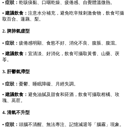
• 症狀：
乾咳痰黏、口咽乾燥、疲倦感、自覺體溫微熱。
• 建議飲食：
注意水分補充，避免吃辛辣刺激食物，飲食可攝
取百合、蓮藕、梨。
2. 脾肺氣虛型
• 症狀：
疲倦感明顯、食慾不好、消化不良、腹脹、腹瀉。
• 建議飲食：
宜清淡、好消化，飲食可攝取黃耆、山藥、茯
苓。
3. 肝鬱氣滯型
• 症狀：
憂鬱、睡眠障礙、月經失調。
• 建議飲食：
避免油膩及甜食和菸酒，飲食可攝取柑橘、玫
瑰、萵苣。
4. 清氣不升型
• 症狀：
頭腦不清醒、無法專注、記憶減退等「腦霧」現象。