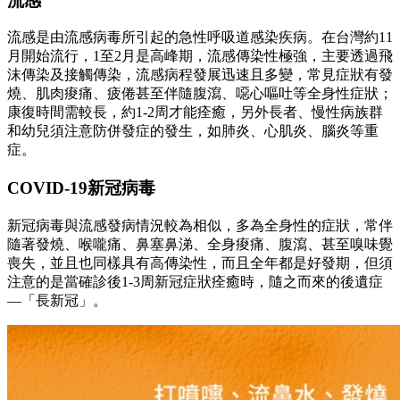
流感
流感是由流感病毒所引起的急性呼吸道感染疾病。在台灣約11
月開始流行，1至2月是高峰期，流感傳染性極強，主要透過飛
沫傳染及接觸傳染，流感病程發展迅速且多變，常見症狀有發
燒、肌肉痠痛、疲倦甚至伴隨腹瀉、噁心嘔吐等全身性症狀；
康復時間需較長，約1-2周才能痊癒，另外長者、慢性病族群
和幼兒須注意防併發症的發生，如肺炎、心肌炎、腦炎等重
症。
COVID-19新冠病毒
新冠病毒與流感發病情況較為相似，多為全身性的症狀，常伴
隨著發燒、喉嚨痛、鼻塞鼻涕、全身痠痛、腹瀉、甚至嗅味覺
喪失，並且也同樣具有高傳染性，而且全年都是好發期，但須
注意的是當確診後1-3周新冠症狀痊癒時，隨之而來的後遺症
—「長新冠」。