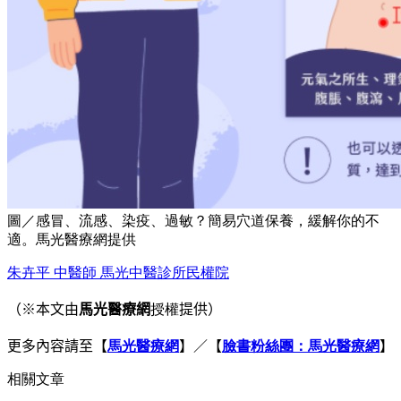
圖／感冒、流感、染疫、過敏？簡易穴道保養，緩解你的不
適。馬光醫療網提供
朱卉平 中醫師 馬光中醫診所
民權院
（※本文由
馬光醫療網
授權
提供）
更多內容請至
【
馬光醫療網
】／【
臉書粉絲團：馬光醫療網
】
相關文章