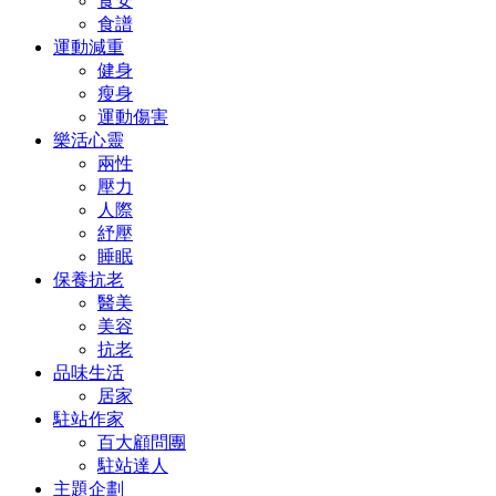
食安
食譜
運動減重
健身
瘦身
運動傷害
樂活心靈
兩性
壓力
人際
紓壓
睡眠
保養抗老
醫美
美容
抗老
品味生活
居家
駐站作家
百大顧問團
駐站達人
主題企劃