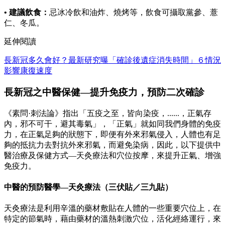
• 建議飲食：
忌冰冷飲和油炸、燒烤等，飲食可攝取黨參、薏
仁、冬瓜。
延伸閱讀
長新冠多久會好？最新研究曝「確診後遺症消失時間」６情況
影響康復速度
長新冠之中醫保健—提升免疫力，預防二次確診
《素問·刺法論》指出「五疫之至，皆向染疫，......，正氣存
內，邪不可干，避其毒氣」，「正氣」就如同我們身體的免疫
力，在正氣足夠的狀態下，即便有外來邪氣侵入，人體也有足
夠的抵抗力去對抗外來邪氣，而避免染病，因此，以下提供中
醫治療及保健方式—天灸療法和穴位按摩，來提升正氣、增強
免疫力。
中醫的預防醫學—天灸療法（三伏貼／三九貼）
天灸療法是利用辛溫的藥材敷貼在人體的一些重要穴位上，在
特定的節氣時，藉由藥材的溫熱刺激穴位，活化經絡運行，來