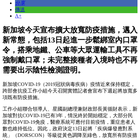
分享
傳送
A+
新加坡今天宣布擴大放寬防疫措施，邁入
新常態，包括13日起進一步鬆綁室內口罩
令，搭乘地鐵、公車等大眾運輸工具不再
強制戴口罩；未完整接種者入境時也不再
需要出示陰性檢測證明。
新加坡COVID-19（2019冠狀病毒疾病）疫情近來保持穩定，
跨部會抗疫工作小組今天召開實體記者會宣布下週起將放寬多
項既有防疫措施。
工作小組聯合領導人、星國副總理兼財政部長黃循財表示，新
加坡對抗COVID-19已有3年，情況終於開始穩定，大部分民
眾對COVID-19免疫，醫療系統可應付目前疫情，重症患者人
數也維持低位。因此，政府決定13日起將「疾病爆發應對系
統」（DORSCON）等級從黃色調降至綠色，放寬所有防疫措