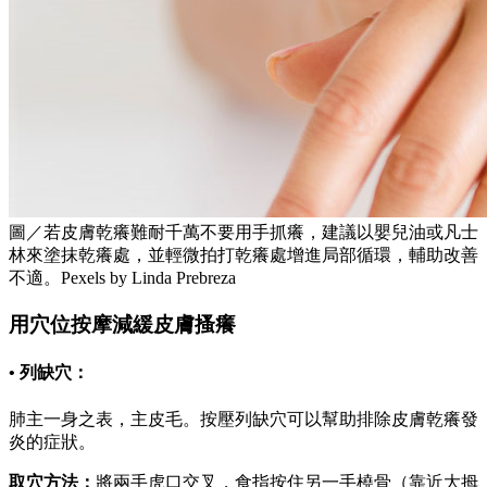
圖／若皮膚乾癢難耐千萬不要用手抓癢，建議以嬰兒油或凡士
林來塗抹乾癢處，並輕微拍打乾癢處增進局部循環，輔助改善
不適。Pexels by Linda Prebreza
用穴位按摩減緩皮膚搔癢
• 列缺穴：
肺主一身之表，主皮毛。按壓列缺穴可以幫助排除皮膚乾癢發
炎的症狀。
取穴方法：
將兩手虎口交叉，食指按住另一手橈骨（靠近大拇