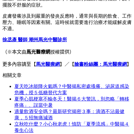
擺脫不舒服的症狀。
皮膚發癢涉及到嚴重的發炎反應時，通常與長期的飲食、工作
壓力、睡眠等因素有關。這時候就需要進行治療才能緩解皮膚
不適。
徐丞彥 醫師 潮州馬光中醫診所
（※本文由
馬光醫療網
授權
提供）
更多內容請至
【
馬光醫療網
】／【
臉書粉絲團：馬光醫療網
】
相關文章
夏天吃冰能降火氣嗎？中醫揭私密處搔癢、泌尿道感染
危機，授５低糖替代方案
夏季心肌梗塞不輸冬天！醫揭６大警訊，別忽略「轉移
疼痛」、誤當中暑
適量飲酒安全嗎？最新研究揭密３事：滴酒不沾最健
康，５招無痛減酒
立秋吃什麼？小心秋老虎！慎防「夏季流感」中醫揭４
養生心法