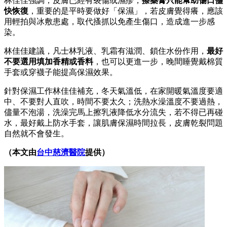
林佳佳強調，皮膚已經有裂傷或濕疹，
擦藥膏只能幫助傷口儘
快恢復
，重要的是平時要做好「保濕」，若皮膚覺得癢，應該
用輕拍與冰敷患處，取代搔抓以免產生傷口，造成進一步感
染。
林佳佳建議，凡士林乳液、乳霜有滋潤、鎖住水份作用，
最好
不要選用填加香精或香料
，也可以更進一步，晚間睡覺戴棉質
手套或穿襪子能提高保濕效果。
針對保濕工作林佳佳補充，冬天氣溫低，在家開暖氣溫度要適
中、不要對人直吹，時間不要太久；洗熱水澡溫度不要過熱，
儘量不泡湯，洗澡完馬上擦乳液降低水分流失，若不得已再碰
水，最好戴上防水手套，讓肌膚保濕時間拉長，皮膚乾裂問題
自然就不會發生。
（本文由
台中慈濟醫院
提供）