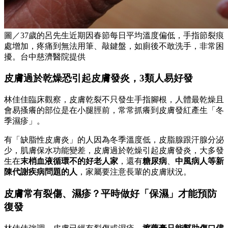
圖／37歲的呂先生近期因春節每日平均溫度偏低，手指節裂痕
處增加，疼痛到無法用筆、敲鍵盤，如廁後不敢洗手，非常困
擾。台中慈濟醫院提供
皮膚過於乾燥恐引起皮膚發炎，3類人易好發
林佳佳臨床觀察，皮膚乾裂不只發生手指腳根，人體最乾燥且
會易搔癢的部位是在小腿脛前，常常抓癢到皮膚發紅產生「冬
季濕疹」。
有「缺脂性皮膚炎」的人因為冬季溫度低，皮脂腺跟汗腺分泌
少，肌膚保水功能變差，皮膚過於乾燥引起皮膚發炎，大多發
生在
末梢血液循環不的好老人家
，還有
糖尿病
、
中風病人等新
陳代謝疾病問題的人
，家屬要注意長輩的皮膚狀況。
皮膚常有裂傷、濕疹？平時做好「保濕」才能預防
復發