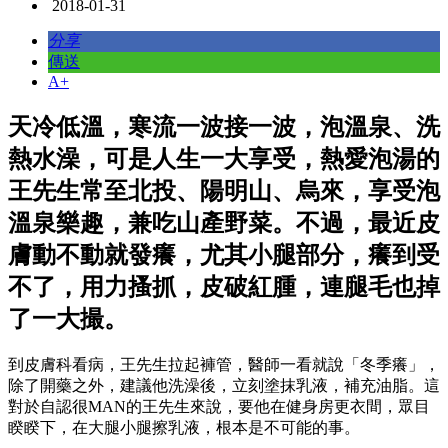
2018-01-31
分享
傳送
A+
天冷低溫，寒流一波接一波，泡溫泉、洗
熱水澡，可是人生一大享受，熱愛泡湯的
王先生常至北投、陽明山、烏來，享受泡
溫泉樂趣，兼吃山產野菜。不過，最近皮
膚動不動就發癢，尤其小腿部分，癢到受
不了，用力搔抓，皮破紅腫，連腿毛也掉
了一大撮。
到皮膚科看病，王先生拉起褲管，醫師一看就說「冬季癢」，
除了開藥之外，建議他洗澡後，立刻塗抹乳液，補充油脂。這
對於自認很MAN的王先生來說，要他在健身房更衣間，眾目
睽睽下，在大腿小腿擦乳液，根本是不可能的事。