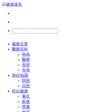
最新文章
醫療百科
疾病
醫療
長照
失智
癌症知識
防癌
抗癌
吃出健康
養生
飲食
營養