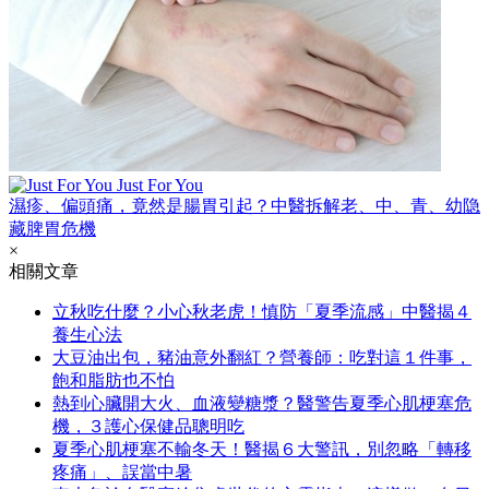
Just For You
濕疹、偏頭痛，竟然是腸胃引起？中醫拆解老、中、青、幼隐
藏脾胃危機
×
相關文章
立秋吃什麼？小心秋老虎！慎防「夏季流感」中醫揭４
養生心法
大豆油出包，豬油意外翻紅？營養師：吃對這１件事，
飽和脂肪也不怕
熱到心臟開大火、血液變糖漿？醫警告夏季心肌梗塞危
機，３護心保健品聰明吃
夏季心肌梗塞不輸冬天！醫揭６大警訊，別忽略「轉移
疼痛」、誤當中暑