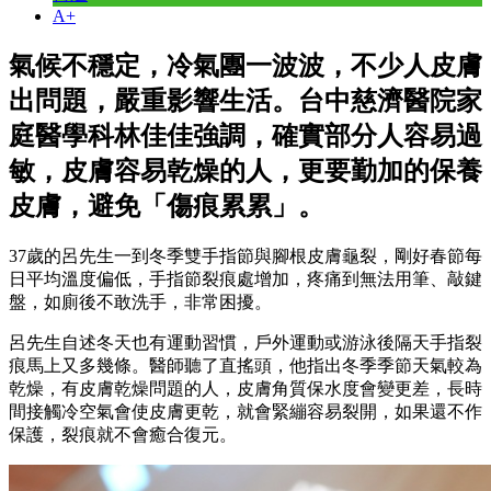
A+
氣候不穩定，冷氣團一波波，不少人皮膚
出問題，嚴重影響生活。台中慈濟醫院家
庭醫學科林佳佳強調，確實部分人容易過
敏，皮膚容易乾燥的人，更要勤加的保養
皮膚，避免「傷痕累累」。
37歲的呂先生一到冬季雙手指節與腳根皮膚龜裂，剛好春節每
日平均溫度偏低，手指節裂痕處增加，疼痛到無法用筆、敲鍵
盤，如廁後不敢洗手，非常困擾。
呂先生自述冬天也有運動習慣，戶外運動或游泳後隔天手指裂
痕馬上又多幾條。醫師聽了直搖頭，他指出冬季季節天氣較為
乾燥，有皮膚乾燥問題的人，皮膚角質保水度會變更差，長時
間接觸冷空氣會使皮膚更乾，就會緊繃容易裂開，如果還不作
保護，裂痕就不會癒合復元。