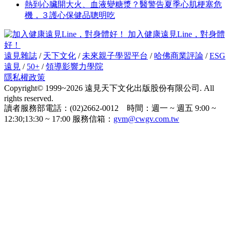
熱到心臟開大火、血液變糖漿？醫警告夏季心肌梗塞危
機，３護心保健品聰明吃
加入健康遠見Line，對身體
好！
遠見雜誌
/
天下文化
/
未來親子學習平台
/
哈佛商業評論
/
ESG
遠見
/
50+
/
領導影響力學院
隱私權政策
Copyright© 1999~2026 遠見天下文化出版股份有限公司. All
rights reserved.
讀者服務部電話：(02)2662-0012 時間：週一 ~ 週五 9:00 ~
12:30;13:30 ~ 17:00 服務信箱：
gvm@cwgv.com.tw