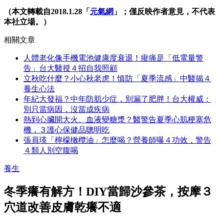
（本文轉載自2018.1.28「
元氣網
」；僅反映作者意見，不代表
本社立場。）
相關文章
人體老化像手機電池健康度衰退！痠痛是「低電量警
告」台大醫授４招自我照顧
立秋吃什麼？小心秋老虎！慎防「夏季流感」中醫揭４
養生心法
年紀大發福？中年防肌少症，別漏了肥胖！台大權威：
別只當病因，沒當成疾病
熱到心臟開大火、血液變糖漿？醫警告夏季心肌梗塞危
機，３護心保健品聰明吃
張員瑛「檸檬橄欖油」怎麼喝？營養師曝４功效，警告
４類人別空腹喝
養生
冬季癢有解方！DIY當歸沙參茶，按摩３
穴道改善皮膚乾癢不適