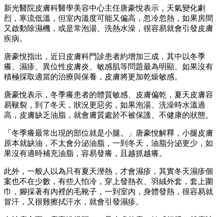
新光醫院皮膚科醫學美容中心主任唐豪悅表示，天氣變化劇
烈，寒流低溫，但室內溫度可能又偏高，忽冷忽熱，如果房間
又啟動除濕機，或是常泡湯、洗熱水澡，很容易就會引發皮膚
疾病。
唐豪悅指出，近日皮膚科門診患者約增加三成，其中以冬季
癢、濕疹、異位性皮膚炎、敏感肌等問題最為明顯。如果沒有
積極採取適當的治療與保養，皮膚將更加乾燥敏感。
唐豪悅表示，冬季癢患者的體質敏感、皮膚偏乾，夏天皮膚容
易皸裂，到了冬天，狀況更惡劣，如果泡湯、洗澡時水溫過
高，皮膚缺乏油脂，就會膚質處於不被保護、不健康的狀態。
「冬季癢最常出現的部位就是小腿。」唐豪悅解釋，小腿皮膚
原本就缺油，不太會分泌油脂，一到冬天，油脂分泌更少，如
果沒有適時補充油脂，容易發癢，且越抓越癢。
此外，一般人以為只有夏天溼熱，才會濕疹，其實冬天濕疹個
案也不在少數，有些人怕冷，穿上發熱衣、羽絨外套，套上圍
巾，腳採著有內裡的毛靴子，一到室內，身體發熱，很容易就
冒汗，又很難擦拭汗水，就會引發濕疹。