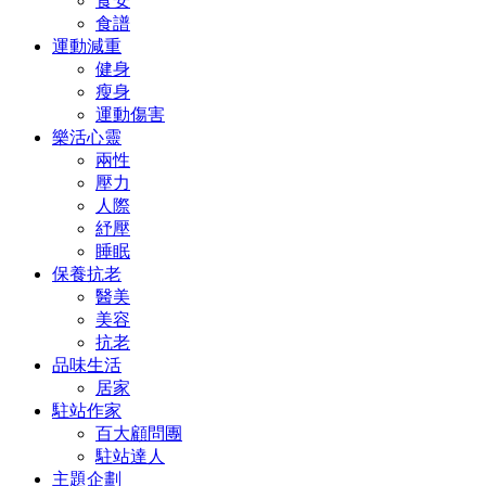
食安
食譜
運動減重
健身
瘦身
運動傷害
樂活心靈
兩性
壓力
人際
紓壓
睡眠
保養抗老
醫美
美容
抗老
品味生活
居家
駐站作家
百大顧問團
駐站達人
主題企劃