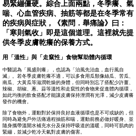
易緊繃僵硬。綜合上面兩點，冬季癢、氣
喘、心血管疾病、抽筋等都是在冬季常有
的疾病與症狀，《素問．舉痛論》曰：
「寒則氣收」即是這個道理。這裡就先提
供冬季皮膚乾癢的保養方式。
用「溫性」與「走竄性」食物幫助體內循環
中醫認為「風盛則癢」，也認為「治風先治血，血行風自
滅」。若冬季皮膚乾癢不適，可以多食用瓜類像絲瓜、苦瓜、
南瓜、大黃瓜等滋潤乾燥的身體，但同時別忘了搭配少許薑、
辣椒、胡椒、蔥、蒜等溫性和走竄性的食物來促進體內循環，
如此均衡的飲食搭配才能讓皮膚保持溼潤有光澤，減少皮膚癢
發作的機會。
除了食物外，運動對於保持良好血液循環也是不可或缺的，但
同時為避免戶外活痛過程抽筋和喘，運動前務必做好暖身、並
隨身攜帶溫開水補充水分及保持呼吸道的溫暖，同時可肌肉的
緊繃，並減少乾冷天氣對皮膚的傷害。