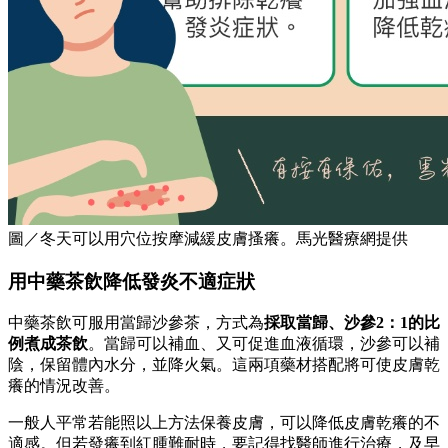
圖／冬天可以用穴位按摩減緩皮膚搔癢。馬光醫療網提供
用中藥茶飲降低發炎不適症狀
中藥茶飲可服用當歸沙參茶，方式為
採取
當歸、沙參2：1的比
例煮成茶飲
。當歸可以補血、又可促進血液循環，沙參可以補
陰，保留體內水分，並降火氣。這兩項藥材搭配將可使皮膚乾
癢的情況改善。
一般人平常若能照以上方法保養皮膚，可以降低皮膚乾癢的不
適感。但若發癢到紅腫難耐時，要記得找醫師進行治療，及早