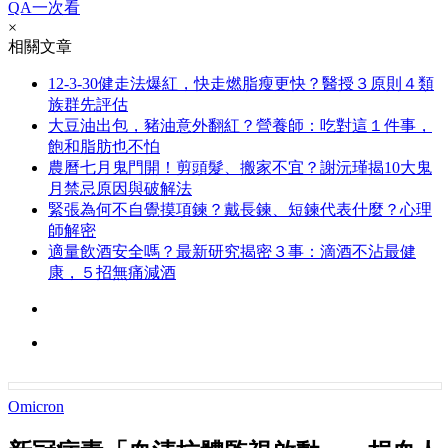
QA一次看
×
相關文章
12-3-30健走法爆紅，快走燃脂瘦更快？醫授３原則４類
族群先評估
大豆油出包，豬油意外翻紅？營養師：吃對這１件事，
飽和脂肪也不怕
農曆七月鬼門開！剪頭髮、搬家不宜？謝沅瑾揭10大鬼
月禁忌原因與破解法
緊張為何不自覺摸項鍊？戴長鍊、短鍊代表什麼？心理
師解密
適量飲酒安全嗎？最新研究揭密３事：滴酒不沾最健
康，５招無痛減酒
Omicron