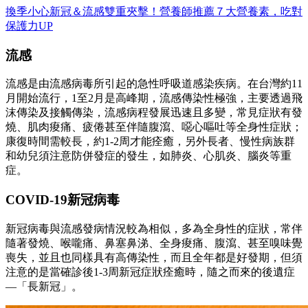
換季小心新冠＆流感雙重夾擊！營養師推薦７大營養素，吃對
保護力UP
流感
流感是由流感病毒所引起的急性呼吸道感染疾病。在台灣約11
月開始流行，1至2月是高峰期，流感傳染性極強，主要透過飛
沫傳染及接觸傳染，流感病程發展迅速且多變，常見症狀有發
燒、肌肉痠痛、疲倦甚至伴隨腹瀉、噁心嘔吐等全身性症狀；
康復時間需較長，約1-2周才能痊癒，另外長者、慢性病族群
和幼兒須注意防併發症的發生，如肺炎、心肌炎、腦炎等重
症。
COVID-19新冠病毒
新冠病毒與流感發病情況較為相似，多為全身性的症狀，常伴
隨著發燒、喉嚨痛、鼻塞鼻涕、全身痠痛、腹瀉、甚至嗅味覺
喪失，並且也同樣具有高傳染性，而且全年都是好發期，但須
注意的是當確診後1-3周新冠症狀痊癒時，隨之而來的後遺症
—「長新冠」。