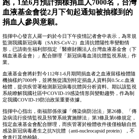
跑，1至6月預計抽樣捐血人7000名，台灣
血液基金會從2月下旬起通知被抽樣到的
捐血人參與意願。
指揮中心發言人羅一鈞於今日下午疫情記者會中表示，為常規
監測我國新冠病毒（SARS-CoV-2）血清抗體陽性率變動情
形，已請衛生福利部指定「醫療財團法人台灣血液基金會（下
稱血液基金會）」配合辦理「新冠病毒血清抗體監視系統」作
業。
血液基金會將針對今112年1-6月期間捐血者之血液留樣檢體隨
機抽樣約7000件，並將無從識別特定捐血人資料與0.5c.c.血液
檢體，提供疾管署檢測新冠病毒抗體與分析資料。期以該監視
系統瞭解我國社區中COVID-19感染情形與變動趨勢，作為制
定我國COVID-19防治政策重要依據。
指揮中心指出，衛福部係依據「傳染病防治法」第26條、「傳
染病流行疫情監視及預警系統實施辦法」第3條及第6條規定，
指定血液基金會配合辦理，而疾管署於檢體收件後僅檢驗自然
感染新冠病毒產生之抗N抗體（anti-nucleocapsid protein），不
會進行其他檢驗。