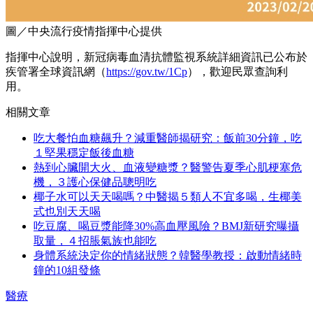
圖／中央流行疫情指揮中心提供
指揮中心說明，新冠病毒血清抗體監視系統詳細資訊已公布於
疾管署全球資訊網（
https://gov.tw/1Cp
），歡迎民眾查詢利
用。
相關文章
吃大餐怕血糖飆升？減重醫師揭研究：飯前30分鐘，吃
１堅果穩定飯後血糖
熱到心臟開大火、血液變糖漿？醫警告夏季心肌梗塞危
機，３護心保健品聰明吃
椰子水可以天天喝嗎？中醫揭５類人不宜多喝，生椰美
式也別天天喝
吃豆腐、喝豆漿能降30%高血壓風險？BMJ新研究曝攝
取量，４招脹氣族也能吃
身體系統決定你的情緒狀態？韓醫學教授：啟動情緒時
鐘的10組發條
醫療