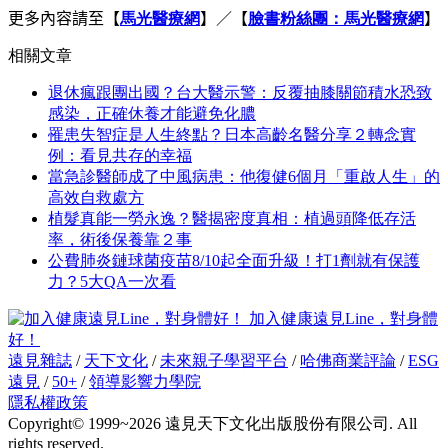
更多內容請至
【
馬光醫療網
】／【
臉書粉絲團：馬光醫療網
】
相關文章
退休瘋跟團出國？台大醫示警：反覆抽膝關節積水恐致
感染，正確休養才能避免化膿
罹患失智症是人生終點？日本高齡名醫分享２轉念實
例：看見共存的幸福
當急診醫師成了中風病患：他復健6個月「重啟人生」的
高效自救處方
植髮真能一勞永逸？醫揭密度真相：植過頭降低存活
率，術後保養靠２事
公費肺炎鏈球菌疫苗8/10起全面升級！打1劑就有保護
力？5大QA一次看
加入健康遠見Line，對身體
好！
遠見雜誌
/
天下文化
/
未來親子學習平台
/
哈佛商業評論
/
ESG
遠見
/
50+
/
領導影響力學院
隱私權政策
Copyright© 1999~2026 遠見天下文化出版股份有限公司. All
rights reserved.