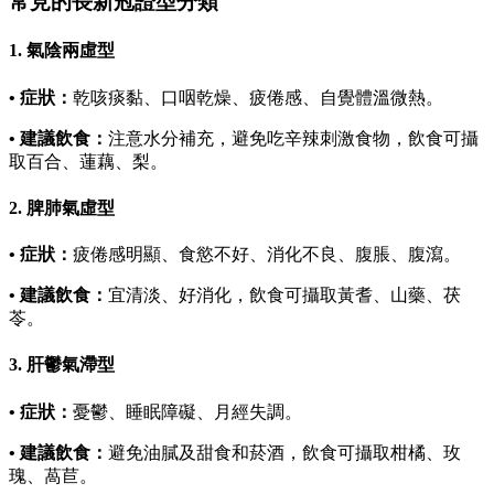
常見的長新冠證型分類
1. 氣陰兩虛型
• 症狀：
乾咳痰黏、口咽乾燥、疲倦感、自覺體溫微熱。
• 建議飲食：
注意水分補充，避免吃辛辣刺激食物，飲食可攝
取百合、蓮藕、梨。
2. 脾肺氣虛型
• 症狀：
疲倦感明顯、食慾不好、消化不良、腹脹、腹瀉。
• 建議飲食：
宜清淡、好消化，飲食可攝取黃耆、山藥、茯
苓。
3. 肝鬱氣滯型
• 症狀：
憂鬱、睡眠障礙、月經失調。
• 建議飲食：
避免油膩及甜食和菸酒，飲食可攝取柑橘、玫
瑰、萵苣。