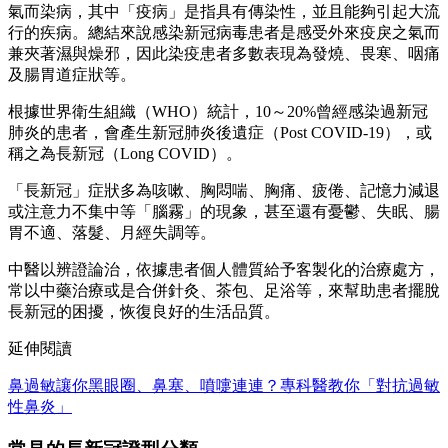
氣而染病，其中「疫病」是指具有傳染性，並且能夠引起大流
行的疾病。總結來說感染新冠病毒患者是感受外來疫戾之氣而
兼夾著濕與燥邪，因此染疫患者多數表現為發燒、畏寒、咽痛
及腸胃道症狀等。
根據世界衛生組織（WHO）統計，10～20%曾經感染過新冠
肺炎的患者，會產生新冠肺炎後遺症（Post COVID-19），或
稱之為長新冠（Long COVID）。
「長新冠」症狀多為咳嗽、胸悶喘、胸痛、疲倦、記憶力減退
或注意力不集中等「腦霧」的現象，甚至還有憂鬱、失眠、腸
胃不適、落髮、月經失調等。
中醫以辨證論治，依據患者個人體質給予客製化的治療處方，
常以中藥治療或是合併針灸、茶包、足浴等，來幫助患者擺脫
長新冠的困擾，恢復良好的生活品質。
延伸閱讀
鼻過敏讓你黑眼圈、鼻塞、噴嚏連連？專科醫教你「對抗過敏
性鼻炎」