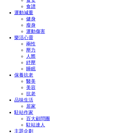
食安
食譜
運動減重
健身
瘦身
運動傷害
樂活心靈
兩性
壓力
人際
紓壓
睡眠
保養抗老
醫美
美容
抗老
品味生活
居家
駐站作家
百大顧問團
駐站達人
主題企劃