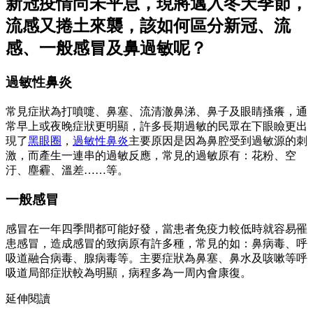
新冠疫情尚未平息，現將邁入冬天季節，
流感又捲土來襲，該如何區分新冠、流
感、一般感冒及鼻過敏呢？
過敏性鼻炎
常見症狀為打噴嚏、鼻塞、流清澈鼻涕、鼻子及眼睛搔癢，通
常早上或夜晚症狀更明顯，許多長期過敏的民眾在下眼瞼更出
現了
黑眼圈
，
過敏性鼻炎
主要原因是因為鼻腔受到過敏源的刺
激，而產生一連串的過敏反應，常見的過敏原有：花粉、空
汙、塵霾、溫差……等。
一般感冒
感冒在一年四季間都可能好發，當患者免疫力較低時就容易罹
患感冒，造成感冒的致病原有許多種，常見的如：鼻病毒、呼
吸道融合病毒、腺病毒等。主要症狀為鼻塞、鼻水及咳嗽等呼
吸道局部症狀較為明顯，病程多為一周內會康復。
延伸閱讀