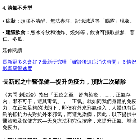
4. 清氣不升型
• 症狀：
頭腦不清醒、無法專注、記憶減退等「腦霧」現象。
• 建議飲食：
忌冰冷飲和油炸、燒烤等，飲食可攝取黨參、薏
仁、冬瓜。
延伸閱讀
長新冠多久會好？最新研究曝「確診後遺症消失時間」６情況
影響康復速度
長新冠之中醫保健—提升免疫力，預防二次確診
《素問·刺法論》指出「五疫之至，皆向染疫，......，正氣存
內，邪不可干，避其毒氣」，「正氣」就如同我們身體的免疫
力，在正氣足夠的狀態下，即便有外來邪氣侵入，人體也有足
夠的抵抗力去對抗外來邪氣，而避免染病，因此，以下提供中
醫治療及保健方式—天灸療法和穴位按摩，來提升正氣、增強
免疫力。