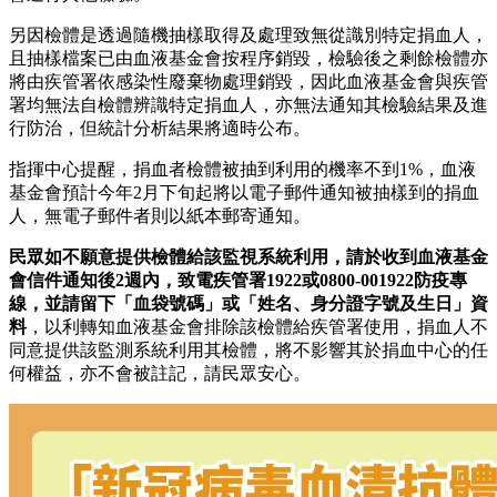
另因檢體是透過隨機抽樣取得及處理致無從識別特定捐血人，
且抽樣檔案已由血液基金會按程序銷毀，檢驗後之剩餘檢體亦
將由疾管署依感染性廢棄物處理銷毀，因此血液基金會與疾管
署均無法自檢體辨識特定捐血人，亦無法通知其檢驗結果及進
行防治，但統計分析結果將適時公布。
指揮中心提醒，捐血者檢體被抽到利用的機率不到1%，血液
基金會預計今年2月下旬起將以電子郵件通知被抽樣到的捐血
人，無電子郵件者則以紙本郵寄通知。
民眾如不願意提供檢體給該監視系統利用，請於收到血液基金
會信件通知後2週內，致電疾管署1922或0800-001922防疫專
線，並請留下「血袋號碼」或「姓名、身分證字號及生日」資
料
，以利轉知血液基金會排除該檢體給疾管署使用，捐血人不
同意提供該監測系統利用其檢體，將不影響其於捐血中心的任
何權益，亦不會被註記，請民眾安心。