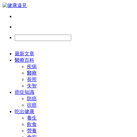
最新文章
醫療百科
疾病
醫療
長照
失智
癌症知識
防癌
抗癌
吃出健康
養生
飲食
營養