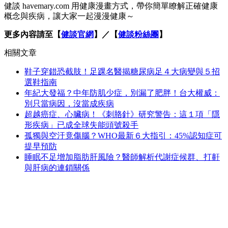
健談 havemary.com 用健康漫畫方式，帶你簡單瞭解正確健康
概念與疾病，讓大家一起漫漫健康～
更多內容請至【
健談官網
】／【
健談粉絲團
】
相關文章
鞋子穿錯恐截肢！足踝名醫揭糖尿病足４大病變與５招
選鞋指南
年紀大發福？中年防肌少症，別漏了肥胖！台大權威：
別只當病因，沒當成疾病
超越癌症、心臟病！《刺胳針》研究警告：這１項「隱
形疾病」已成全球失能頭號殺手
孤獨與空汙竟傷腦？WHO最新６大指引：45%認知症可
提早預防
睡眠不足增加脂肪肝風險？醫師解析代謝症候群、打鼾
與肝病的連鎖關係