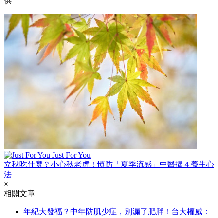
供
Just For You
立秋吃什麼？小心秋老虎！慎防「夏季流感」中醫揭４養生心
法
×
相關文章
年紀大發福？中年防肌少症，別漏了肥胖！台大權威：