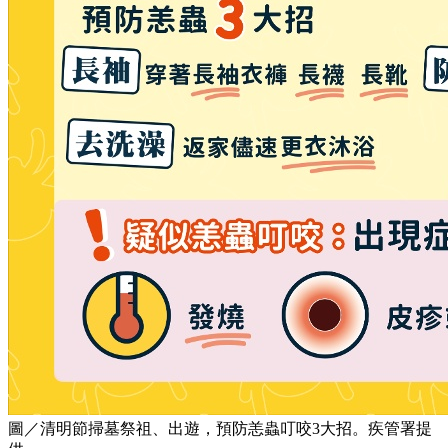
圖／清明節掃墓祭祖、出遊，預防恙蟲叮咬3大招。疾管署提