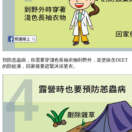
預防恙蟲病，你需要穿淺色長袖衣物到野外，並塗抹含DEET
的防蚊液，回家後要趕緊沐浴更衣。