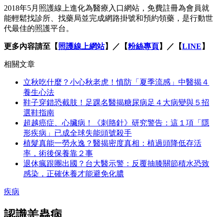
2018年5月照護線上進化為醫療入口網站，免費註冊為會員就
能輕鬆找診所、找藥局並完成網路掛號和預約領藥，是行動世
代最佳的照護平台。
更多內容請至【
照護線上網站
】／【
粉絲專頁
】／【
LINE
】
相關文章
立秋吃什麼？小心秋老虎！慎防「夏季流感」中醫揭４
養生心法
鞋子穿錯恐截肢！足踝名醫揭糖尿病足４大病變與５招
選鞋指南
超越癌症、心臟病！《刺胳針》研究警告：這１項「隱
形疾病」已成全球失能頭號殺手
植髮真能一勞永逸？醫揭密度真相：植過頭降低存活
率，術後保養靠２事
退休瘋跟團出國？台大醫示警：反覆抽膝關節積水恐致
感染，正確休養才能避免化膿
疾病
認識恙蟲病