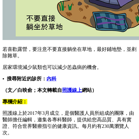
若喜歡露營，要注意不要直接躺坐在草地，最好鋪地墊，並剷
除雜草。
居家環境減少鼠類也可以減少恙蟲病的機會。
• 搜尋附近的診所：
內科
（文／白映俞；本文轉載自
照護線上
網站）
專欄介紹：
照護線上於2017年3月成立，是個醫護人員所組成的團隊，由
醫師擔任編輯，邀集各專科醫師，提供給您高品質、具有實
證、符合世界醫療指引的健康資訊。每月約有230萬瀏覽人
次。