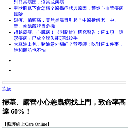
別只當病因，沒當成疾病
甲狀腺低下會怎樣？醫揭症狀與原因，警惕心血管疾病
風險
濕疹、偏頭痛，竟然是腸胃引起？中醫拆解老、中、
青、幼隐藏脾胃危機
超越癌症、心臟病！《刺胳針》研究警告：這１項「隱
形疾病」已成全球失能頭號殺手
大豆油出包，豬油意外翻紅？營養師：吃對這１件事，
飽和脂肪也不怕
疾病
掃墓、露營小心恙蟲病找上門，致命率高
達 60%！
【照護線上Care Online】