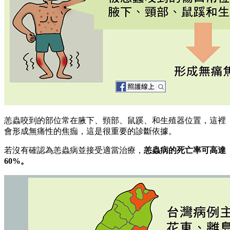
恙蟲咬到的部位常在腋下、頸部、鼠蹊、和生殖器位置，這裡
會形成無痛性的焦痂，這是很重要的診斷依據。
若沒有確認為恙蟲病並接受適當治療，
恙蟲病的死亡率可高達
60%。