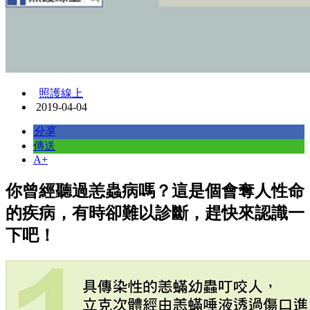
照護線上
2019-04-04
分享
傳送
A+
你曾經聽過恙蟲病嗎？這是個會奪人性命
的疾病，有時卻難以診斷，趕快來認識一
下吧！