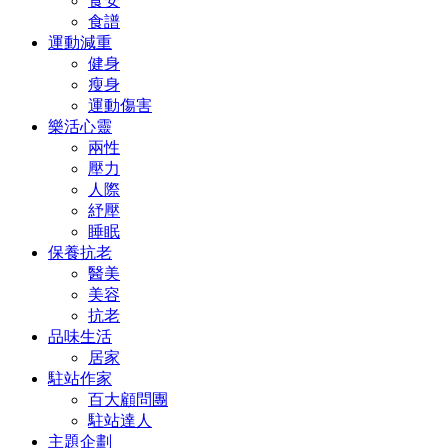
食安
食譜
運動減重
健身
瘦身
運動傷害
樂活心靈
兩性
壓力
人際
紓壓
睡眠
保養抗老
醫美
美容
抗老
品味生活
居家
駐站作家
百大顧問團
駐站達人
主題企劃