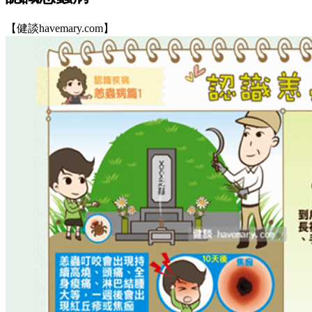
【健談havemary.com】