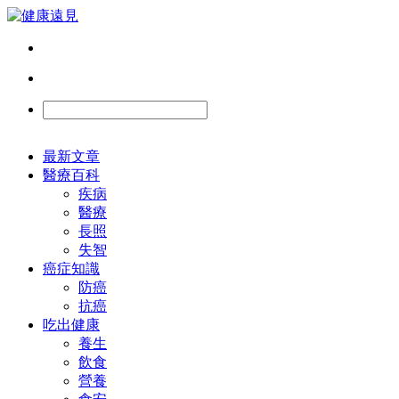
最新文章
醫療百科
疾病
醫療
長照
失智
癌症知識
防癌
抗癌
吃出健康
養生
飲食
營養