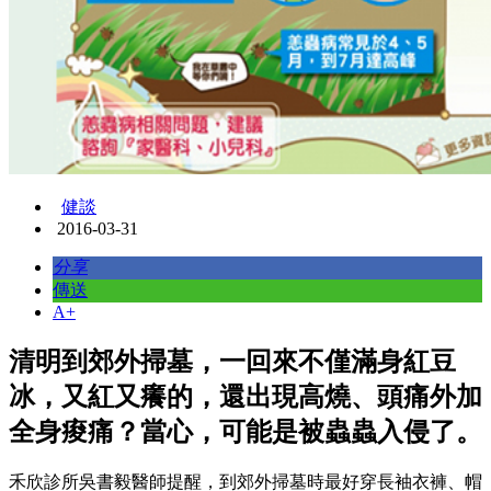
健談
2016-03-31
分享
傳送
A+
清明到郊外掃墓，一回來不僅滿身紅豆
冰，又紅又癢的，還出現高燒、頭痛外加
全身痠痛？當心，可能是被蟲蟲入侵了。
禾欣診所吳書毅醫師提醒，到郊外掃墓時最好穿長袖衣褲、帽