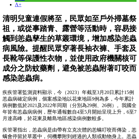
A+
清明兒童連假將至，民眾如至戶外掃墓祭
祖，或從事踏青、露營等活動時，容易接
觸到恙蟲孳生的草叢環境，增加感染恙蟲
病風險。提醒民眾穿著長袖衣褲、手套及
長靴等保護性衣物，並使用政府機關核可
成分之防蚊藥劑，避免被恙蟲附著叮咬而
感染恙蟲病。
疾疾管署監測資料顯示，今（2023）年截至3月20日累計15例
恙蟲病確定病例，個案感染地以花東地區9例為多，今年累計
病例數低於2021及2022年同期（分別為29例、26例）。我國全
年皆有恙蟲病病例，歷年通報數自4至5月開始呈現上升，6至7
月達高峰，於花東及離島地區感染病例數較多。
疾管署指出，恙蟲病是由帶有立克次體的恙螨叮咬而傳染，恙
螨會停留於草叢中，伺機攀附到經過的人類或動物身上。恙蟲