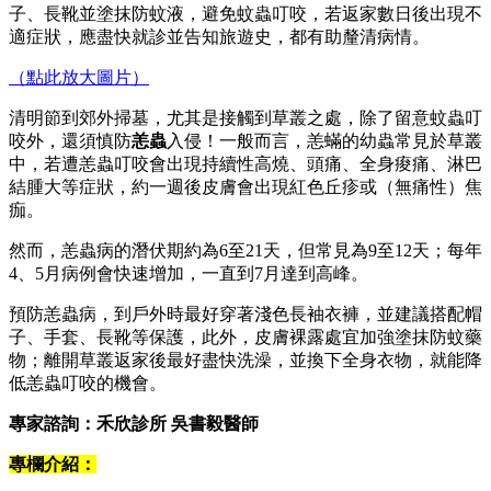
子、長靴並塗抹防蚊液，避免蚊蟲叮咬，若返家數日後出現不
適症狀，應盡快就診並告知旅遊史，都有助釐清病情。
（點此放大圖片）
清明節到郊外掃墓，尤其是接觸到草叢之處，除了留意蚊蟲叮
咬外，還須慎防
恙蟲
入侵！一般而言，恙蟎的幼蟲常見於草叢
中，若遭恙蟲叮咬會出現持續性高燒、頭痛、全身痠痛、淋巴
結腫大等症狀，約一週後皮膚會出現紅色丘疹或（無痛性）焦
痂。
然而，恙蟲病的潛伏期約為6至21天，但常見為9至12天；每年
4、5月病例會快速增加，一直到7月達到高峰。
預防恙蟲病，到戶外時最好穿著淺色長袖衣褲，並建議搭配帽
子、手套、長靴等保護，此外，皮膚裸露處宜加強塗抹防蚊藥
物；離開草叢返家後最好盡快洗澡，並換下全身衣物，就能降
低恙蟲叮咬的機會。
專家諮詢：禾欣診所 吳書毅醫師
專欄介紹：