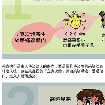
恙蟲病不是由人傳染給人的疾病，而是當具傳染性的恙蟎幼蟲
叮咬人後，藏在恙蟲裡的「立克次體」經由恙蟎唾液、透過傷
口、進入人體而感染。