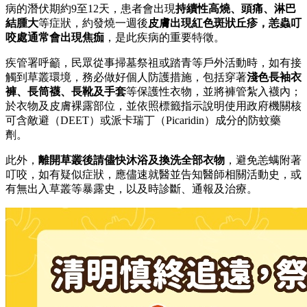
病的潛伏期約9至12天，患者會出現
持續性高燒、頭痛、淋巴
結腫大
等症狀，約發燒一週後
皮膚出現紅色斑狀丘疹，恙蟲叮
咬處通常會出現焦痂
，是此疾病的重要特徵。
疾管署呼籲，民眾從事掃墓祭祖或踏青等戶外活動時，如有接
觸到草叢環境，務必做好個人防護措施，包括穿著
淺色長袖衣
褲、長筒襪、長靴及手套
等保護性衣物，並將褲管紮入襪內；
於衣物及皮膚裸露部位，並依照標籤指示說明使用政府機關核
可含敵避（DEET）或派卡瑞丁（Picaridin）成分的防蚊藥
劑。
此外，
離開草叢後請儘快沐浴及換洗全部衣物
，避免恙螨附著
叮咬，如有疑似症狀，應儘速就醫並告知醫師相關活動史，或
有無出入草叢等暴露史，以及時診斷、通報及治療。