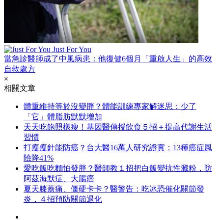
Just For You
當急診醫師成了中風病患：他復健6個月「重啟人生」的高效
自救處方
×
相關文章
體重維持等於沒變胖？體能訓練專家解迷思：少了
「它」體脂肪默默增加
天天吃飽照樣瘦！基因醫傳授飲食５招＋提高代謝生活
習慣
打瘦瘦針能防癌？台大醫16萬人研究證實：13種癌症風
險降41%
愛吃飯吃麵怕發胖？醫師教１招把白飯變抗性澱粉，防
阿茲海默症、大腸癌
夏天膝蓋痛、僵硬卡卡？醫警告：吃冰恐催化關節發
炎，４招預防關節退化