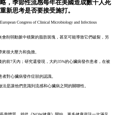
略，季節性流感每年在美國造成數千人死
重新思考是否要接受施打。
inical Microbiology and Infectious
炎會削弱動脈中積聚的脂肪斑塊，甚至可能導致它們破裂，另
統帶來很大壓力和負擔。
後的前7天內；研究還發現，大約35%的心臟病發作患者，在被
流感患者對心臟病發作症狀的認識。
謹慎的做法是讓他們意識到流感和心臟病之間的關聯性。
造長壽體質，就從《NOW健康》開始。更多健康資訊一次滿足，