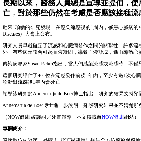
長期以來，醫務人員總是宣導並提倡，使
亡，對於那些仍然在考慮是否應該接種流
近來1項新的研究發現，在感染流感後的1周內，罹患心臟病的可能性增加了6倍之多，
Diseases）大會上公布。
研究人員早就確定了流感和心臟病發作之間的關聯性，許多流
外，有些病毒還會引起血液凝固，導致血液凝塊，進而導致心
傳染病專家Susan Rehm指出，當人們感染流感或流感時
這個研究評估了401位在流感發作前後1年內，至少有過1次心
診斷出流感後1年內會死亡。
領導該研究的Annemarijn de Boer博士指出，研究
Annemarijn de Boer博士進一步說明，雖然研究結
（NOW健康 編譯組／外電報導；本文轉載自
NOW健康
網站）
專欄簡介：
健康數位內容第一品牌！《NOW健康》提供全方位醫療保健新