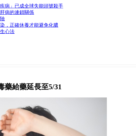
疾病」已成全球失能頭號殺手
肝病的連鎖關係
險
染，正確休養才能避免化膿
生心法
藥給藥延長至5/31