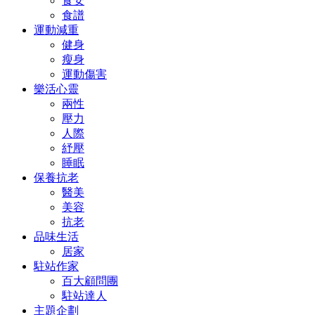
食安
食譜
運動減重
健身
瘦身
運動傷害
樂活心靈
兩性
壓力
人際
紓壓
睡眠
保養抗老
醫美
美容
抗老
品味生活
居家
駐站作家
百大顧問團
駐站達人
主題企劃