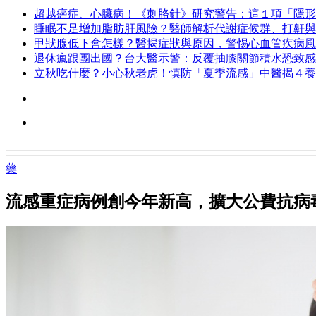
超越癌症、心臟病！《刺胳針》研究警告：這１項「隱形
睡眠不足增加脂肪肝風險？醫師解析代謝症候群、打鼾與
甲狀腺低下會怎樣？醫揭症狀與原因，警惕心血管疾病風
退休瘋跟團出國？台大醫示警：反覆抽膝關節積水恐致感
立秋吃什麼？小心秋老虎！慎防「夏季流感」中醫揭４養
藥
流感重症病例創今年新高，擴大公費抗病毒