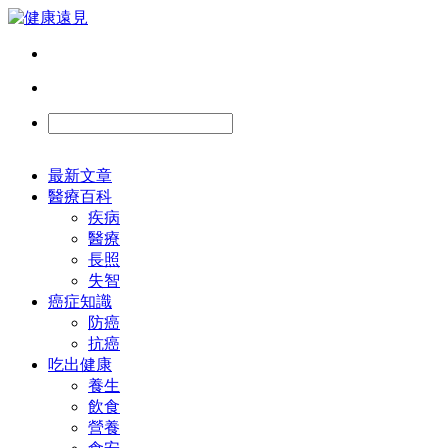
最新文章
醫療百科
疾病
醫療
長照
失智
癌症知識
防癌
抗癌
吃出健康
養生
飲食
營養