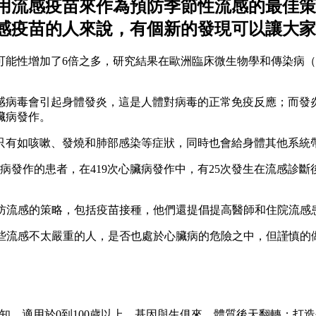
用流感疫苗來作為預防季節性流感的最佳策
感疫苗的人來說，有個新的發現可以讓大家
研究結果在歐洲臨床微生物學和傳染病（European Congress of Cl
感病毒會引起身體發炎，這是人體對病毒的正常免疫反應；而發
臟病發作。
，不僅只有如咳嗽、發燒和肺部感染等症狀，同時也會給身體其他系
臟病發作的患者，在419次心臟病發作中，有25次發生在流感診斷
的結果支持預防流感的策略，包括疫苗接種，他們還提倡提高醫師和住院
果並不清楚那些流感不太嚴重的人，是否也處於心臟病的危險之中，但
知，適用於0到100歲以上。基因與生俱來，體質後天翻轉；打