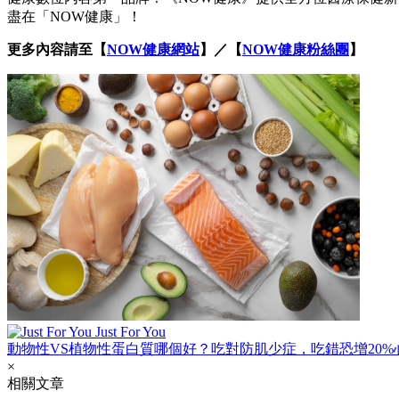
盡在「NOW健康」！
更多內容請至【
NOW健康網站
】／【
NOW健康粉絲團
】
Just For You
動物性VS植物性蛋白質哪個好？吃對防肌少症，吃錯恐增20%
×
相關文章