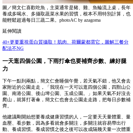
圖／簡文仁喜歡吃魚，主菜通常是豬、雞、魚輪流上桌，長年
養成多喝水、多攝取蔬菜水果的習慣，根本不用特別計算，也
能輕鬆超過每日三蔬二果。photoAC by azagoma
延伸閱讀
40+更要重視蛋白質攝取！肌肉、荷爾蒙都需它，圖解三餐分
配法不NG
一天逛四個公園，下雨打傘也要補齊步數、練好腿
力
下午一點到兩點，簡文仁會睡個午覺，若天氣不錯，他又會去
家附近的公園走走，「我現在一天可以逛四個公園，四獸山公
園、南港公園、後山埤公園、玉成公園。」如果天氣不好沒去
爬山，就算打著傘，簡文仁也會去公園走走路，把每日步數補
齊。
他建議剛開始想要養成健康習慣的人，一定要天天量體重、量
血壓、看步數，因為多看就會多關注，多關注就容易帶出行
動、養成習慣。養成習慣之後之後可以改成隔幾天量一次體重