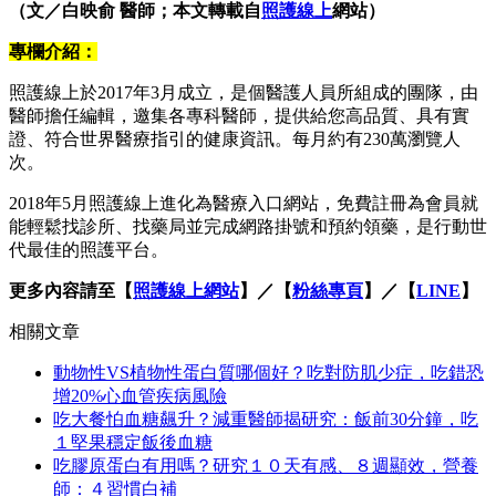
（文／白映俞 醫師；本文轉載自
照護線上
網站）
專欄介紹：
照護線上於2017年3月成立，是個醫護人員所組成的團隊，由
醫師擔任編輯，邀集各專科醫師，提供給您高品質、具有實
證、符合世界醫療指引的健康資訊。每月約有230萬瀏覽人
次。
2018年5月照護線上進化為醫療入口網站，免費註冊為會員就
能輕鬆找診所、找藥局並完成網路掛號和預約領藥，是行動世
代最佳的照護平台。
更多內容請至【
照護線上網站
】／【
粉絲專頁
】／【
LINE
】
相關文章
動物性VS植物性蛋白質哪個好？吃對防肌少症，吃錯恐
增20%心血管疾病風險
吃大餐怕血糖飆升？減重醫師揭研究：飯前30分鐘，吃
１堅果穩定飯後血糖
吃膠原蛋白有用嗎？研究１０天有感、８週顯效，營養
師：４習慣白補