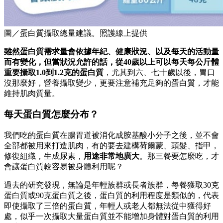
圖／蛋白質攝取總量建議。照護線上提供
雖然蛋白質需求量會依據年紀、健康狀況、以及每天的活動量
而有變化，但當狀況允許的話，從40歲以上可以每天每公斤體
重要攝取1.0到1.2克的蛋白質
，尤其到六、七十歲以後，胃口
沒那麼好，營養攝取變少，更要注意補充足夠的蛋白質，才能
維持肌肉質量。
每天蛋白質怎麼分布？
我們吃的蛋白質在腸胃道被消化成胺基酸小分子之後，並不會
全部都被用來打造肌肉，有的要去建構荷爾蒙、頭髮、指甲，
修復組織，生成尿素，
用途非常地廣大
。那三餐要怎麼吃，才
會讓蛋白質較容易被身體利用呢？
過去的研究發現，無論是年輕族群或長者族群，每餐獲取30克
蛋白質或90克蛋白質之後，蛋白質的利用程度是類似的，代表
即使攝取了三倍的蛋白質，年輕人或老人都無法從中獲得好
處，似乎一次攝取大量蛋白質並不能增加身體對蛋白質的利用