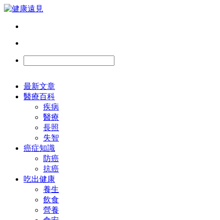
最新文章
醫療百科
疾病
醫療
長照
失智
癌症知識
防癌
抗癌
吃出健康
養生
飲食
營養