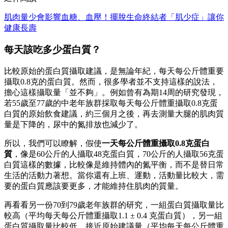
肌肉量少會影響血糖、血壓！擺脫生命終結者「肌少症」讓你
健康長壽
每天該吃多少蛋白質？
比較原始的蛋白質攝取建議，是無論年紀，每天每公斤體重要
攝取0.8克的蛋白質。然而，很多學者並不支持這樣的說法，
擔心這樣攝取量「並不夠」。例如曾有為期14周的研究發現，
若55歲至77歲的中老年族群採取每天每公斤體重攝取0.8克蛋
白質的原始飲食建議，約三個月之後，再去測量大腿的肌肉質
量是下降的，尿中的氮排放也減少了。
所以，我們可以瞭解，假使
一天每公斤體重攝取0.8克蛋白
質
，像是60公斤的人攝取48克蛋白質，70公斤的人攝取56克蛋
白質這樣的數據，比較像是維持體內的氮平衡，而不是替日常
生活的活動力著想。當你還有上班、運動，活動量比較大，需
要的蛋白質應該要更多，才能維持住肌肉的質量。
再看看另一份70到79歲老年族群的研究，一組蛋白質攝取量比
較高（平均每天每公斤體重攝取1.1 ± 0.4 克蛋白質），另一組
蛋白質攝取量比較低，接近原始建議量（平均每天每公斤體重