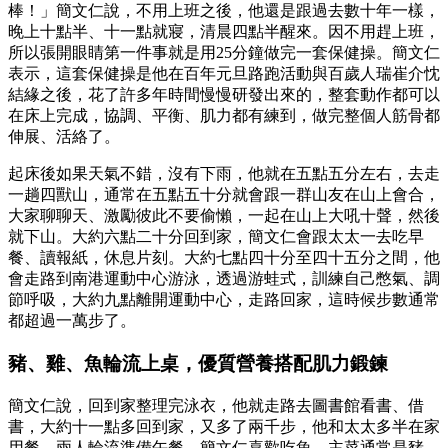
棒！」簡文仁說，不用上班之後，他還是跟過去數十年一樣，
晚上十點半、十一點就寢，清晨四點半醒來。因不用趕上班，
所以張開眼睛第一件事就是用25分鐘做完一套保健操。簡文仁
表示，這套保健操是他在百年元旦路跑活動與百歲人瑞崔介忱
結緣之後，花了許多年時間慢慢研發出來的，整套動作都可以
在床上完成，協調、平衡、肌力都有練到，做完整個人筋骨都
伸展、活絡了。
起床後如果天氣不錯，沒有下雨，他就在五點五分左右，去走
一趟四獸山，通常在五點五十分就會跟一群山友在山上會合，
大家聊聊天、激勵彼此不要偷懶，一起在山上大吼十聲，然後
就下山。大約六點二十分回到家，簡文仁會跟太太一去吃早
餐、讀報紙，休息片刻。大約七點四十分至四十五分之間，他
會走路到南港運動中心游泳，透過游蛙式，訓練自己憋氣、調
節呼吸，大約九點離開運動中心，走路回家，這時候步數通常
都超過一萬步了。
豬、雞、魚輪流上桌，優質營養搭配肌力鍛鍊
簡文仁說，回到家整理完泳衣，他就走路去圖書館看書、借
書，大約十一點多回到家，又多了兩千步，他和太太多半在家
用餐，兩人輪流準備午餐。簡文仁喜歡吃魚，主菜通常是豬、