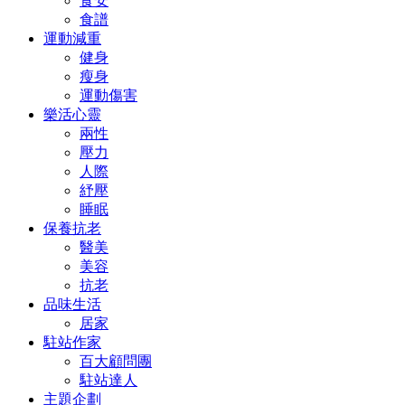
食安
食譜
運動減重
健身
瘦身
運動傷害
樂活心靈
兩性
壓力
人際
紓壓
睡眠
保養抗老
醫美
美容
抗老
品味生活
居家
駐站作家
百大顧問團
駐站達人
主題企劃