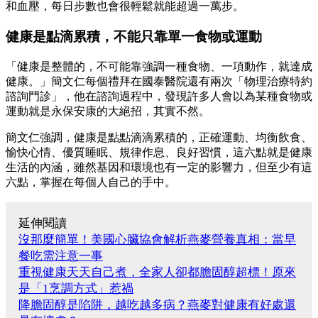
和血壓，每日步數也會很輕鬆就能超過一萬步。
健康是點滴累積，不能只靠單一食物或運動
「健康是整體的，不可能靠強調一種食物、一項動作，就達成
健康。」簡文仁每個禮拜在國泰醫院還有兩次「物理治療特約
諮詢門診」，他在諮詢過程中，發現許多人會以為某種食物或
運動就是永保安康的大絕招，其實不然。
簡文仁強調，健康是點點滴滴累積的，正確運動、均衡飲食、
愉快心情、優質睡眠、規律作息、良好習慣，這六點就是健康
生活的內涵，雖然基因和環境也有一定的影響力，但至少有這
六點，掌握在每個人自己的手中。
延伸閱讀
沒那麼簡單！美國心臟協會解析燕麥營養真相：當早
餐吃需注意一事
重視健康天天自己煮，全家人卻都膽固醇超標！原來
是「1烹調方式」惹禍
降膽固醇是陷阱，越吃越多病？燕麥對健康有好處還