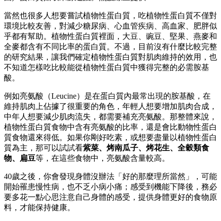
當然也很多人想要嘗試植物性蛋白質，吃植物性蛋白質不僅對
環境比較友善，對減少糖尿病、心血管疾病、高血家、肥胖似
乎都有幫助。植物性蛋白質裡面，大豆、豌豆、堅果、燕麥和
全麥都含有不同比率的蛋白質。不過，目前沒有什麼比較完整
的研究結果，讓我們確定植物性蛋白質對肌肉維持的效用，也
不知道怎樣吃比較能從植物性蛋白質中獲得完整的必需胺基
酸。
例如亮氨酸（Leucine）是在蛋白質內最常出現的胺基酸，在
維持肌肉上佔據了很重要的角色，年輕人想要增加肌肉合成，
中年人想要減少肌肉流失，都需要補充亮氨酸。那整體來說，
植物性蛋白質食物中含有亮氨酸的比率，還是會比動物性蛋白
質食物還來得低。如果你剛好吃素，或想要盡量以植物性蛋白
質為主，那可以試試看
紫菜、烤南瓜子、烤花生、全穀類食
物、扁豆
等，在這些食物中，亮氨酸含量較高。
40歲之後，你會發現身體沒辦法「好的那麼理所當然」，可能
開始罹患慢性病，也不乏小病小痛；感受到機能下降後，務必
要多花一點心思注意自己身體的感受，提供身體更好的食物原
料，才能保持健康。