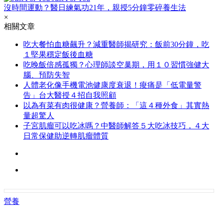
沒時間運動？醫日練氣功21年，親授5分鐘零碎養生法
×
相關文章
吃大餐怕血糖飆升？減重醫師揭研究：飯前30分鐘，吃
１堅果穩定飯後血糖
吃晚飯倍感孤獨？心理師談空巢期，用１０習慣強健大
腦、預防失智
人體老化像手機電池健康度衰退！痠痛是「低電量警
告」台大醫授４招自我照顧
以為有菜有肉很健康？營養師：「這４種外食」其實熱
量超驚人
子宮肌瘤可以吃冰嗎？中醫師解答５大吃冰技巧，４大
日常保健助逆轉肌瘤體質
營養