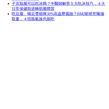
子宮肌瘤可以吃冰嗎？中醫師解答５大吃冰技巧，４大
日常保健助逆轉肌瘤體質
吃豆腐、喝豆漿能降30%高血壓風險？BMJ新研究曝攝
取量，４招脹氣族也能吃