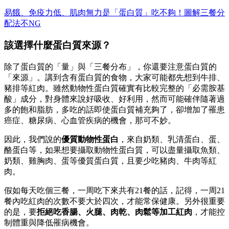
易餓、免疫力低、肌肉無力是「蛋白質」吃不夠！圖解三餐分
配法不NG
該選擇什麼蛋白質來源？
除了蛋白質的「量」與「三餐分布」，你還要注意蛋白質的
「來源」。講到含有蛋白質的食物，大家可能都先想到牛排、
豬排等紅肉。雖然動物性蛋白質確實有比較完整的「必需胺基
酸」成分，對身體來說好吸收、好利用，然而可能確伴隨著過
多的飽和脂肪，多吃的話即使蛋白質補充夠了，卻增加了罹患
癌症、糖尿病、心血管疾病的機會，那可不妙。
因此，我們說的
優質動物性蛋白
，來自奶類、乳清蛋白、蛋、
酪蛋白等，如果想要攝取動物性蛋白質，可以盡量攝取魚類、
奶類、雞胸肉、蛋等優質蛋白質，且要少吃豬肉、牛肉等紅
肉。
假如每天吃個三餐，一周吃下來共有21餐的話，記得，一周21
餐內吃紅肉的次數不要大於四次，才能常保健康。另外很重要
的是，要
拒絕吃香腸、火腿、肉乾、肉鬆等加工紅肉
，才能控
制體重與降低罹病機會。