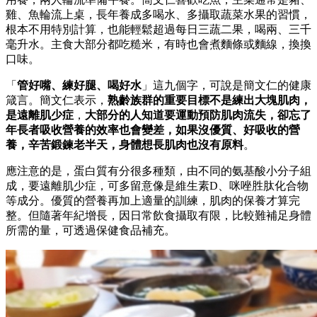
雞、魚輪流上桌，長年養成多喝水、多攝取蔬菜水果的習慣，
根本不用特別計算，也能輕鬆超過每日三蔬二果，喝兩、三千
毫升水。主食大部分都吃糙米，有時也會煮麵條或麵線，換換
口味。
「
管好嘴、練好腿、喝好水
」這九個字，可說是簡文仁的健康
箴言。簡文仁表示，
熟齡族群的重要目標不是練出大塊肌肉，
是遠離肌少症
，
大部分的人知道要運動預防肌肉流失，卻忘了
年長者吸收營養的效率也會變差，如果沒優質、好吸收的營
養，辛苦鍛鍊老半天，身體想長肌肉也沒有原料
。
應注意的是，蛋白質有分很多種類，由不同的氨基酸小分子組
成，要遠離肌少症，可多留意像是維生素D、咪唑胜肽化合物
等成分。優質的營養再加上適量的訓練，肌肉的保養才算完
整。但隨著年紀增長，因日常飲食攝取有限，比較難補足身體
所需的量，可透過保健食品補充。