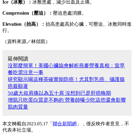
Ice（冰敷）：
冰敷患處，減少出血及止痛。
Compression（壓迫）：
壓迫患處消腫。
Elevation（抬高）：
抬高患處高於心臟，可壓迫、冰敷同時進
行。
（資料來源／林頌凱）
延伸閱讀
沒那麼簡單！美國心臟協會解析燕麥營養真相：當早
餐吃需注意一事
研究顯示喝這種茶確實能防癌！尤其對乳癌、攝護腺
癌最顯著
50歲大叔肩痛以為五十肩 沒想到已是肝癌晚期
增肌只吃蛋白質是不夠的 營養師曝少吃這些還會影響
肌肉質量
本文轉載自2023.05.17「
聯合新聞網
」，僅反映作者意見，不
代表本社立場。