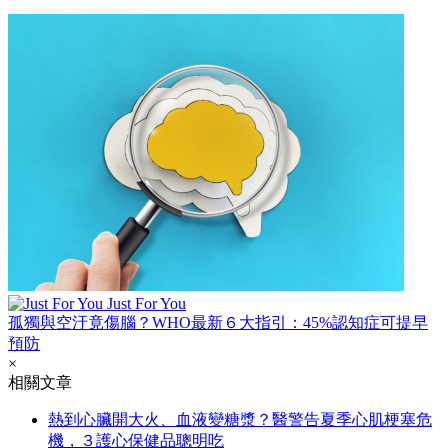
Just For You
孤獨與空汙竟傷腦？WHO最新６大指引：45%認知症可提早
預防
×
相關文章
熱到心臟開大火、血液變糖漿？醫警告夏季心肌梗塞危
機，３護心保健品聰明吃