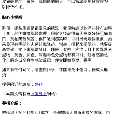
皮膚較脆弱、敏感、或怕痛的病人，可以嘗試使用矽膠膠帶，
以降低不適。
貼心小提醒
割傷、撕裂傷皆是很常見的狀況，受傷時請以乾淨的紗布加壓
止血，然後盡快就醫處理，回家之後記得每天換藥好好照顧傷
口。黃柏榮醫師說，傷口遭到感染時，可能出現幾個徵象，如
果發現有明顯的肉芽組織隆起、增生，摸起來硬硬的，就要提
高警覺。接下來就是發紅、腫脹、發熱、疼痛，且出現異常分
泌物，黃色、灰色、深咖啡色分泌物都有可能。隨著感染惡
化，將造成全身性感染反應，便會開始發燒、畏寒。
如果有任何疑問，請盡快回診，才能避免小傷口，變成大麻
煩！
搜尋附近的診所：
外科
（本圖文轉載自
照護線上
網站）
專欄介紹：
照護線上於2017年3月成立，是個醫護人員所組成的團隊，由