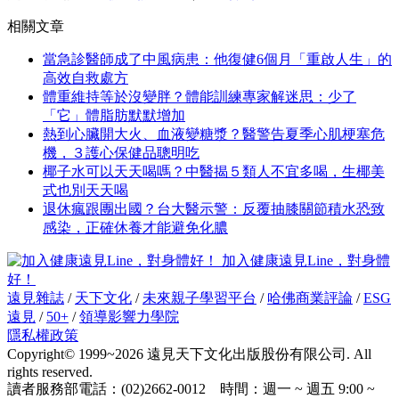
受傷，主要受傷的原因是累積性受傷，會發生在
長跑選手
及
鐵
人運動員
身上，受傷的症狀是容易抽筋及漸進式疼痛（跑一跑
才痛），容易受傷的位置是近端肌腱交接處（兩條腱膜）及包
覆肌肉的筋膜層，另外也可能與腿部血栓性靜脈炎相關，需要
特別注意。
小腿的下半部
比目魚肌的中央肌腱與腓腸肌肌腱一起形成跟腱（阿基里斯
腱），嚴重的受傷容易同時合併腓腸肌受傷，透過超音波檢查
可以清楚的診斷遠端1／3病變，如果是這個部位的損傷通常會
立即產生疼痛和明顯的活動限制，與腓腸肌受傷的症狀相似。
比目魚肌放鬆方式
依照肌肉附著位置，可以透過將膝蓋放在不同的位置達到伸展
放鬆的效果。