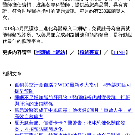
醫師擔任編輯，邀集各專科醫師，提供給您高品質、具有實
證、符合世界醫療指引的健康資訊。每月約有230萬瀏覽人
次。
2018年5月照護線上進化為醫療入口網站，免費註冊為會員就
能輕鬆找診所、找藥局並完成網路掛號和預約領藥，是行動世
代最佳的照護平台。
更多內容請至【
照護線上網站
】／【
粉絲專頁
】／【
LINE
】
相關文章
孤獨與空汙竟傷腦？WHO最新６大指引：45%認知症可
提早預防
睡眠不足增加脂肪肝風險？醫師解析代謝症候群、打鼾
與肝病的連鎖關係
當急診醫師成了中風病患：他復健6個月「重啟人生」的
高效自救處方
夏天膝蓋痛、僵硬卡卡？醫警告：吃冰恐催化關節發
炎，４招預防關節退化