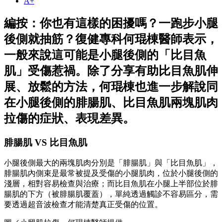
A+
編按：你也有這樣的困擾嗎？一跑步小腿
後側就抽筋？復健專科何琨棟醫師表示，
一般來說這可能是小腿後側的「比目魚
肌」受傷惹禍。除了分享有助比目魚肌伸
展、放鬆的方法，何琨棟也進一步解說同
在小腿後側的腓腸肌、比目魚肌兩塊肌肉
拉傷的症狀、表現差異。
腓腸肌 VS 比目魚肌
小腿後側最大的兩塊肌肉分別是「腓腸肌」與「比目魚肌」，
腓腸肌內側束是最常被提及受傷的小腿肌肉，位於小腿後側的
淺層，相對容易檢查與治療；而比目魚肌在小腿上半部位於腓
腸肌的下方（被腓腸肌覆蓋），單純透過觸診不容易區分，需
要透過超音波檢查才能清楚真正受傷的位置。