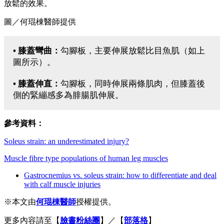
後側劇烈的疼痛，隨後伴隨著腫脹與活動困難…
這兩塊重要肌肉的肌纖維組成比例不同，動作功能不同，而受
傷頻率也不同！
• 腓腸肌：
快縮肌纖維（type II）比例較高，可以快
速有力的收縮，因為肌肉同時跨過膝關節與踝關節，
特別容易因過度收縮導致受傷，受傷當下常常有小腿
被鞭打到的感覺，常合併較嚴重的腫脹與疼痛。
• 比目魚肌：
主要由慢縮肌纖維組成（type I），肌肉
只跨過踝關節，主要負責姿勢控制，受傷症狀常常比
較不明顯，通常是跑步或運動才會引發症狀。
比目魚肌受傷症狀
小腿的上半部
比目魚肌近端透過兩條腱膜（內側腱膜、外側腱膜）連接到到
腓骨和脛骨上，比目魚肌的近端部分位置較深，一般人比較少