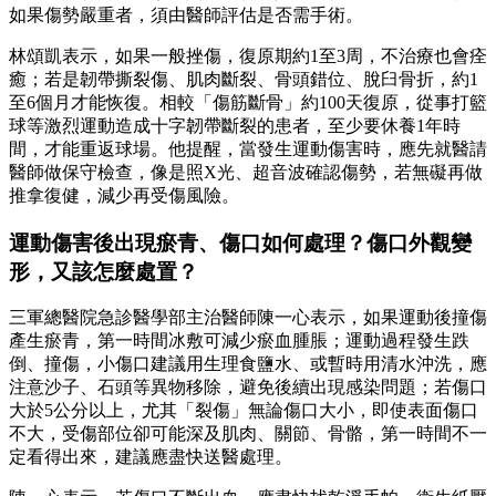
如果傷勢嚴重者，須由醫師評估是否需手術。
林頌凱表示，如果一般挫傷，復原期約1至3周，不治療也會痊
癒；若是韌帶撕裂傷、肌肉斷裂、骨頭錯位、脫臼骨折，約1
至6個月才能恢復。相較「傷筋斷骨」約100天復原，從事打籃
球等激烈運動造成十字韌帶斷裂的患者，至少要休養1年時
間，才能重返球場。他提醒，當發生運動傷害時，應先就醫請
醫師做保守檢查，像是照X光、超音波確認傷勢，若無礙再做
推拿復健，減少再受傷風險。
運動傷害後出現瘀青、傷口如何處理？傷口外觀變
形，又該怎麼處置？
三軍總醫院急診醫學部主治醫師陳一心表示，如果運動後撞傷
產生瘀青，第一時間冰敷可減少瘀血腫脹；運動過程發生跌
倒、撞傷，小傷口建議用生理食鹽水、或暫時用清水沖洗，應
注意沙子、石頭等異物移除，避免後續出現感染問題；若傷口
大於5公分以上，尤其「裂傷」無論傷口大小，即使表面傷口
不大，受傷部位卻可能深及肌肉、關節、骨骼，第一時間不一
定看得出來，建議應盡快送醫處理。