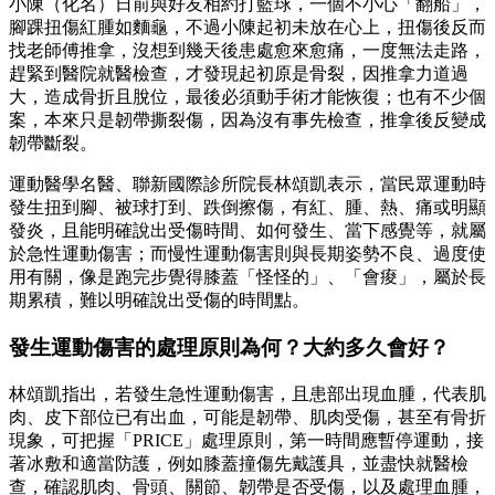
小陳（化名）日前與好友相約打籃球，一個不小心「翻船」，
腳踝扭傷紅腫如麵龜，不過小陳起初未放在心上，扭傷後反而
找老師傅推拿，沒想到幾天後患處愈來愈痛，一度無法走路，
趕緊到醫院就醫檢查，才發現起初原是骨裂，因推拿力道過
大，造成骨折且脫位，最後必須動手術才能恢復；也有不少個
案，本來只是韌帶撕裂傷，因為沒有事先檢查，推拿後反變成
韌帶斷裂。
運動醫學名醫、聯新國際診所院長林頌凱表示，當民眾運動時
發生扭到腳、被球打到、跌倒擦傷，有紅、腫、熱、痛或明顯
發炎，且能明確說出受傷時間、如何發生、當下感覺等，就屬
於急性運動傷害；而慢性運動傷害則與長期姿勢不良、過度使
用有關，像是跑完步覺得膝蓋「怪怪的」、「會痠」，屬於長
期累積，難以明確說出受傷的時間點。
發生運動傷害的處理原則為何？大約多久會好？
林頌凱指出，若發生急性運動傷害，且患部出現血腫，代表肌
肉、皮下部位已有出血，可能是韌帶、肌肉受傷，甚至有骨折
現象，可把握「PRICE」處理原則，第一時間應暫停運動，接
著冰敷和適當防護，例如膝蓋撞傷先戴護具，並盡快就醫檢
查，確認肌肉、骨頭、關節、韌帶是否受傷，以及處理血腫，