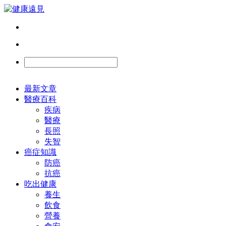
最新文章
醫療百科
疾病
醫療
長照
失智
癌症知識
防癌
抗癌
吃出健康
養生
飲食
營養