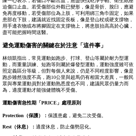
陳一心表示，若傷口不斷出血，應盡快找乾淨手帕、衛生紙壓
迫傷口止血。若受傷部位外觀已變形，像是骨折、脫臼，應避
免再度移動，若受傷部位為上肢，可利用綁三角巾固定，如果
患部在下肢，建議就近找固定長板，像是登山杖或硬支撐物，
用手邊衣物或布將腳固定在支撐物上，將患肢抬高高於心臟，
盡可能把握時間送醫。
避免運動傷害的關鍵在於注意「這件事」
林頌凱指出，常見運動如跑步、打球、登山等屬於耐力型運
動，而重量訓練、短跑等則屬於爆發型運動，運動強度雖可依
照定義區分等級，但對每個人來說，仍是不同程度影響，像是
跑步雖然強度不高，跑10公里與超馬仍有相當大差異，一般民
眾與專業運動員對於運動熟悉度也不同，建議民眾仍量力而
為，適度運動才能強健體魄不受傷。
運動傷害急性期「PRICE」處理原則
Protection（保護）：
保護患處，避免二次受傷。
Rest（休息）：
適度休息，防止傷勢惡化。