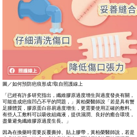
圖／如何預防疤痕形成?取自照護線上
「已經有許多研究指出，纖維膠原過度增生與過度發炎有關，
可能造成疤痕凹凸不平的問題，」黃柏榮醫師說「若是具有蟹
足腫體質，膠原蛋白容易過度增生，更需要使用正確的敷料。
有些人工敷料可以吸收組織液，提供濕潤、良好的癒合環境，
盡量避免纖維膠原過度生長。」
因為在換藥時需要反覆撕掉、貼上膠帶，黃柏榮醫師說，若是