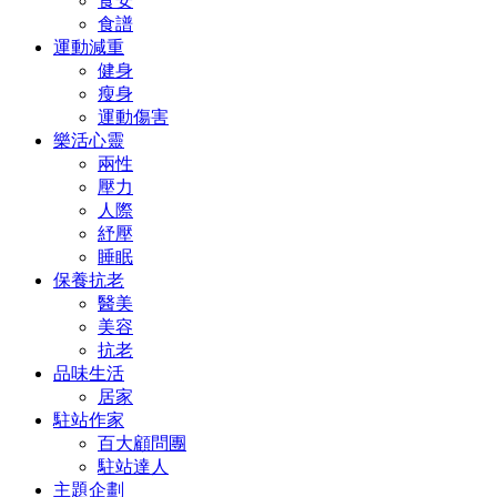
食安
食譜
運動減重
健身
瘦身
運動傷害
樂活心靈
兩性
壓力
人際
紓壓
睡眠
保養抗老
醫美
美容
抗老
品味生活
居家
駐站作家
百大顧問團
駐站達人
主題企劃