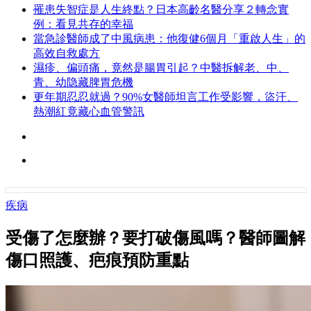
罹患失智症是人生終點？日本高齡名醫分享２轉念實
例：看見共存的幸福
當急診醫師成了中風病患：他復健6個月「重啟人生」的
高效自救處方
濕疹、偏頭痛，竟然是腸胃引起？中醫拆解老、中、
青、幼隐藏脾胃危機
更年期忍忍就過？90%女醫師坦言工作受影響，盜汗、
熱潮紅竟藏心血管警訊
疾病
受傷了怎麼辦？要打破傷風嗎？醫師圖解
傷口照護、疤痕預防重點