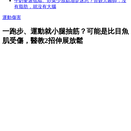
牛奶要選低脂、炒菜少放點油是迷思？曾嶔元醫師：沒
有脂肪，就沒有大腦
運動傷害
一跑步、運動就小腿抽筋？可能是比目魚
肌受傷，醫教2招伸展放鬆