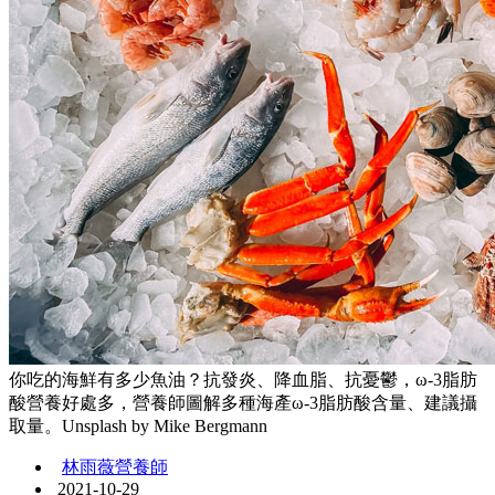
你吃的海鮮有多少魚油？抗發炎、降血脂、抗憂鬱，ω-3脂肪
酸營養好處多，營養師圖解多種海產ω-3脂肪酸含量、建議攝
取量。Unsplash by Mike Bergmann
林雨薇營養師
2021-10-29