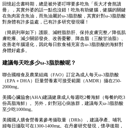
回憶起念書時期，總是被外婆叮嚀要多吃魚「長大才會熬讀
冊」，其實外婆的話一點也沒錯！吃魚有助健腦，健腦的關鍵
在魚肉富含魚油，而魚油屬於ω-3脂肪酸，其實針對ω-3脂肪酸
對身體有許多益處，已有許多研究發現囉！
（簡易列舉如下）護眼、減輕脂肪肝、保持皮膚完整／降低肌
膚乾癢、減少關節發炎、改善憂鬱、降血脂（三酸甘油脂）、
改善老年腦退化，因此每日飲食補充富含ω-3脂肪酸的海鮮對
身體好處多。
建議每天吃多少ω-3脂肪酸呢？
聯合國糧食及農業組織（FAO）訂定為成人每天ω-3脂肪酸
（EPA＋DHA）巨量營養素可接受範圍（AMDR）攝在250-
2000mg。
美國心臟協會(AHA)建議健康成人每週吃2餐海鮮（每餐約吃3
份高脂海鮮）。另外，針對冠心病族群，建議每天ω-3脂肪酸
至少吃1000mg。
美國國人膳食營養素參考攝取量（DRIs），建議孕產、哺乳
婦每日攝取可在1300-1400mg。在丹麥研究發現，懷孕後期，