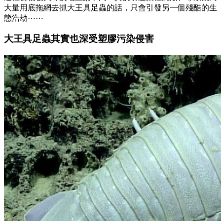
大量用底拖網去抓大王具足蟲的話，只會引發另一個殘酷的生
態浩劫⋯⋯
大王具足蟲其實也深受塑膠污染侵害