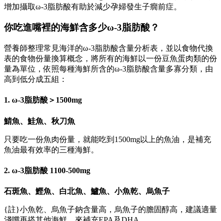
增加攝取ω-3脂肪酸有助於減少孕婦發生子癇前症。
你吃進嘴裡的海鮮含多少ω-3脂肪酸？
營養師整理常見海洋的ω-3脂肪酸含量分析表，並以食物代換
表的食物份量換算概念，將所有的海鮮以一份豆魚蛋肉類的份
量為單位，依照每種海鮮所含的ω-3脂肪酸含量多寡分類，由
高到低分成五組：
1. ω-3脂肪酸＞1500mg
鯖魚、鮭魚、秋刀魚
只要吃一份魚肉份量，就能吃到1500mg以上的魚油，是補充
魚油最有效率的三種海鮮。
2. ω-3脂肪酸 1100-500mg
石斑魚、鰹魚、白北魚、鱸魚、小魚乾、烏魚子
{註}小魚乾、烏魚子鈉含量高，烏魚子的膽固醇高，建議適量
淺嚐再搭其他海鮮，來補充EPA及DHA。