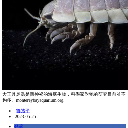
大王具足蟲是個神祕的海底生物，科學家對牠的研究目前並不
夠多。montereybayaquarium.org
魯皓平
2023-05-25
分享