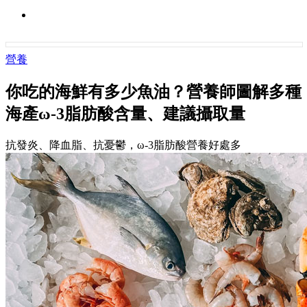
營養
你吃的海鮮有多少魚油？營養師圖解多種
海產ω-3脂肪酸含量、建議攝取量
抗發炎、降血脂、抗憂鬱，ω-3脂肪酸營養好處多