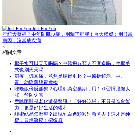
Just For You
年紀大發福？中年防肌少症，別漏了肥胖！台大權威：別只當
病因，沒當成疾病
×
相關文章
椰子水可以天天喝嗎？中醫揭５類人不宜多喝，生椰美
式也別天天喝
濕疹、偏頭痛，竟然是腸胃引起？中醫拆解老、中、
青、幼隐藏脾胃危機
吃晚飯倍感孤獨？心理師談空巢期，用１０習慣強健大
腦、預防失智
吞嚥困難是老化還是警訊？「好好吃飯」不只是進食能
力，更是好好生活的權利
蜂蜜結晶怎麼辦？出現乳白色顆粒別急著丟！這才是純
蜜，農糧署授１招復原