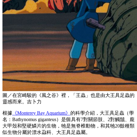
圖／在宮崎駿的《風之谷》裡，「王蟲」也是由大王具足蟲的
靈感而來。吉卜力
根據
《Monterey Bay Aquarium》
的科學介紹，大王具足蟲（學
名：Bathynomus giganteus）是個具有7對關節肢、2對觸鬚、龐
大甲殼和堅硬鱗片的生物，牠是無脊椎動物，和其牠20餘種類
似生物分屬於漂水蝨科、大王具足蟲屬。