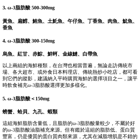
3. ω-3脂肪酸 500-300mg
黃魚、扁鱈、鮪魚、土魠魚、午仔魚、丁香魚、肉魚、魷魚、
香魚
4. ω-3脂肪酸 300-150mg
烏魚、紅甘、赤鯮、鮮蚵、金線鰱、白帶魚
以上兩組的海鮮種類，在台灣也相當普遍，無論走訪傳統市
場、各大超市、或外食日本料理店、傳統熱炒小吃店，都可看
到它們的蹤影，建議納入平時購買海鮮的選擇項目之一，讓平
時飲食補充ω-3脂肪酸選擇更加多樣化。
5. ω-3脂肪酸＜150mg
螃蟹、蛤貝、九孔、蝦類
這組海鮮脂肪含量低，且脂肪的ω-3脂肪酸量較少，不屬於好
的ω-3脂肪酸油脂補充來源。但有鑑於這組的脂肪低、蛋白質
豐富，仍是優質的蛋白質肉類來源，尤其在減脂增肌是不錯的