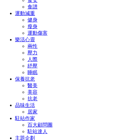
食安
食譜
運動減重
健身
瘦身
運動傷害
樂活心靈
兩性
壓力
人際
紓壓
睡眠
保養抗老
醫美
美容
抗老
品味生活
居家
駐站作家
百大顧問團
駐站達人
主題企劃