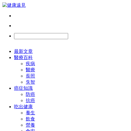
最新文章
醫療百科
疾病
醫療
長照
失智
癌症知識
防癌
抗癌
吃出健康
養生
飲食
營養