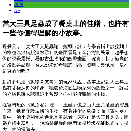
傳送
A+
當大王具足蟲成了餐桌上的佳餚，也許有
一些你值得理解的小故事。
近幾天，一隻大王具足蟲端上拉麵（註：有學者指出該拉麵上
的物種為詹姆斯深水蝨）的畫面震驚了全台灣的民眾，超乎想
像的視覺震撼、看似古生物般的衝擊畫面，確實引起了極高的
討論度與話題，有人紛紛好奇牠的口感、滋味，更懷疑，是不
是真的能吃？
對許多玩過《動物森友會》的玩家來說，基本上都對大王具足
蟲有著極深刻的印象，牠屬於海底生物系列的圖鑑之一，詳盡
的介紹也讓人認識這平常幾乎不可能接觸到的生物。
在宮崎駿的《風之谷》裡，「王蟲」也是由大王具足蟲的靈感
而來，牠是守護腐海的生物，有著神聖的象徵；而《寶可夢》
當中，膽小蟲和牠的進化具甲武者，原型也是大王具足蟲，圖
鑑介紹中寫到，「無論是腐爛的東西還是垃圾都能吃光光，是
大自然的清道夫。」