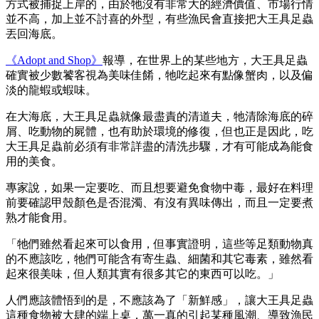
方式被捕捉上岸的，由於牠沒有非常大的經濟價值、市場行情
並不高，加上並不討喜的外型，有些漁民會直接把大王具足蟲
丟回海底。
《Adopt and Shop》
報導，在世界上的某些地方，大王具足蟲
確實被少數饕客視為美味佳餚，牠吃起來有點像蟹肉，以及偏
淡的龍蝦或蝦味。
在大海底，大王具足蟲就像最盡責的清道夫，牠清除海底的碎
屑、吃動物的屍體，也有助於環境的修復，但也正是因此，吃
大王具足蟲前必須有非常詳盡的清洗步驟，才有可能成為能食
用的美食。
專家說，如果一定要吃、而且想要避免食物中毒，最好在料理
前要確認甲殼顏色是否混濁、有沒有異味傳出，而且一定要煮
熟才能食用。
「牠們雖然看起來可以食用，但事實證明，這些等足類動物真
的不應該吃，牠們可能含有寄生蟲、細菌和其它毒素，雖然看
起來很美味，但人類其實有很多其它的東西可以吃。」
人們應該體悟到的是，不應該為了「新鮮感」，讓大王具足蟲
這種食物被大肆的端上桌，萬一真的引起某種風潮、導致漁民