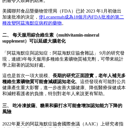
的最令人鼓舞的結果。
美國聯邦食品暨藥物管理局（FDA）已於 2023 年1月初做出
加速批准的決定，
使Lecanemab成為18個月內FDA批准的第二
種改變阿茲海默症病程的藥物
。
二、 每天服用綜合維生素（multivitamin-mineral
supplement）可以延緩大腦老化
「阿茲海默症與認知症：阿茲海默症協會雜誌」 9月的研究發
現，連續3年每天服用多種維生素礦物質補充劑，可帶來統計
學上顯著的認知好處。
這也是首次一項大規模、
長期的研究正面證實，老年人補充多
種維生素礦物質可能會減緩認知老化
。這些發現有可能對公共
健康產生重大影響，進一步改善大腦健康、降低醫療保健成本
和減輕看護者的負擔，特別對老年人來說更有幫助。
三、 吃冷凍披薩、糖果和蘇打水可能會增加認知能力下降的
風險
2022年夏天的阿茲海默症協會國際會議（AAIC）上研究者指