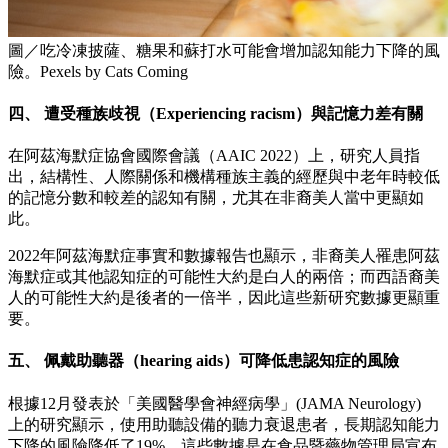
圖／吃冷凍披薩、糖果和蘇打水可能會增加認知能力下降的風
險。Pexels by Cats Coming
四、 遭受種族歧視（Experiencing racism）與記憶力差有關
在阿茲海默症協會國際會議（AAIC 2022）上，研究人員指
出，結構性、人際關係和機構種族主義的經歷與中老年時較低
的記憶分數和較差的認知有關，尤其在非裔美人當中更顯如
此。
2022年阿茲海默症事實和數據報告也顯示，非裔美人罹患阿茲
海默症或其他認知症的可能性大約是白人的兩倍；而西語裔美
人的可能性大約是後者的一倍半，因此這些新研究數據更顯重
要。
五、 佩戴助聽器（hearing aids）可降低患認知症的風險
根據12月發表於「美國醫學會神經病學」(JAMA Neurology)
上的研究顯示，使用助聽設備的聽力衰退患者，長期認知能力
下降的風險降低了19%。這些數據是在食品暨藥物管理局宣布