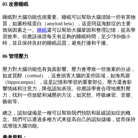
05 改善睡眠
睡眠對大腦功能也很重要。睡眠可以幫助大腦清除一些有害物
質，如澱粉樣蛋白（amyloid beta），這是阿茲海默症的主要
致病因素之一。
睡眠
還可以幫助大腦鞏固和整理記憶，提高學
習效率。你應該保證每天有足夠的睡眠時間，至少7到8個小
時，並且保持良好的睡眠品質，避免打擾和干擾。
06 管理壓力
壓力對大腦功能也有負面影響。壓力會導致一些激素的分泌，
如皮質醇（cortisol），這會損害大腦的某些區域，如海馬迴
（hippocampus），這是記憶和學習的重要部位。壓力還會影
響情緒和注意力，降低認知表現。你應該學會合理地應對壓
力，找到一些放鬆和減壓的方法，如冥想、呼吸練習、音樂、
藝術等。
總之，認知儲備是一種可以幫助我們預防和延緩認知症的概
念。我們可以通過多種方式來提高自己的認知儲備，從而保持
或增強大腦功能。
參考資料：