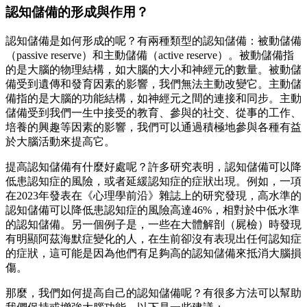
認知儲備的形成與作用？
認知儲備是如何形成的呢？有兩種類型的認知儲備：被動儲備
（passive reserve）和主動儲備（active reserve）。被動儲備指
的是大腦的物理結構，如大腦的大小和神經元的數量。被動儲
備受到遺傳和發育因素的影響，我們無法主動改變它。主動儲
備指的是大腦的功能結構，如神經元之間的連接和同步。主動
儲備受到我們一生中接受的教育、參與的社交、從事的工作、
培養的興趣等因素的影響，我們可以通過積極地參與各種有益
於大腦活動來提高它。
提高認知儲備有什麼好處呢？許多研究表明，認知儲備可以降
低患認知症的風險，或者延緩認知症的症狀出現。例如，一項
在2023年發表在《心理學前沿》雜誌上的研究發現，高水準的
認知儲備可以降低患認知症的風險高達46%，相對於中低水準
的認知儲備。另一個例子是，一些在大體解剖（屍檢）時發現
有明顯阿茲海默症變化的人，在生前卻沒有表現出任何認知症
的症狀，這可能是因為他們有足夠高的認知儲備來抵消大腦損
傷。
那麼，我們如何提高自己的認知儲備呢？有很多方法可以幫助