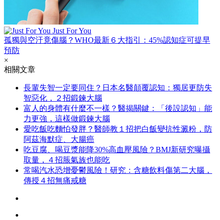
Just For You
孤獨與空汙竟傷腦？WHO最新６大指引：45%認知症可提早
預防
×
相關文章
長輩失智一定要同住？日本名醫顛覆認知：獨居更防失
智惡化，２招鍛鍊大腦
富人的身體有什麼不一樣？醫揭關鍵：「後設認知」能
力更強，這樣做鍛鍊大腦
愛吃飯吃麵怕發胖？醫師教１招把白飯變抗性澱粉，防
阿茲海默症、大腸癌
吃豆腐、喝豆漿能降30%高血壓風險？BMJ新研究曝攝
取量，４招脹氣族也能吃
常喝汽水恐增憂鬱風險！研究：含糖飲料傷第二大腦，
傳授４招無痛戒糖