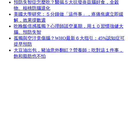
預防失智症怎麼吃？醫揭５大抗發炎益腦好食，全穀
物、核桃防腦退化
美國大學研究：５分鐘做「這件事」，疼痛焦慮立即緩
解，效果撐數週
吃晚飯倍感孤獨？心理師談空巢期，用１０習慣強健大
腦、預防失智
孤獨與空汙竟傷腦？WHO最新６大指引：45%認知症可
提早預防
大豆油出包，豬油意外翻紅？營養師：吃對這１件事，
飽和脂肪也不怕