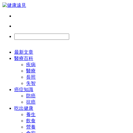
最新文章
醫療百科
疾病
醫療
長照
失智
癌症知識
防癌
抗癌
吃出健康
養生
飲食
營養