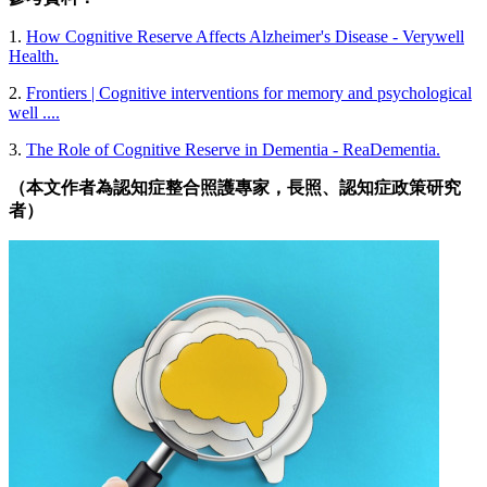
1.
How Cognitive Reserve Affects Alzheimer's Disease - Verywell
Health.
2.
Frontiers | Cognitive interventions for memory and psychological
well ....
3.
The Role of Cognitive Reserve in Dementia - ReaDementia.
（本文作者為認知症整合照護專家，長照、認知症政策研究
者）