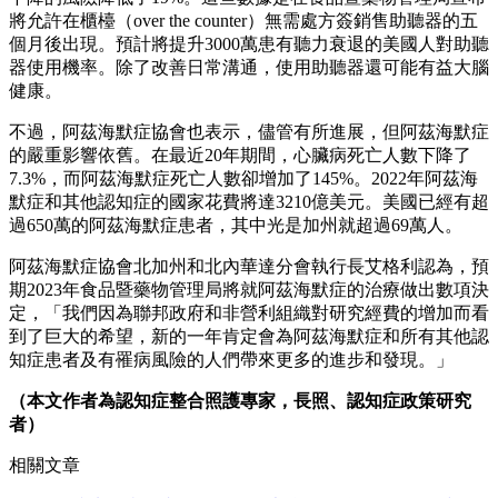
將允許在櫃檯（over the counter）無需處方簽銷售助聽器的五
個月後出現。預計將提升3000萬患有聽力衰退的美國人對助聽
器使用機率。除了改善日常溝通，使用助聽器還可能有益大腦
健康。
不過，阿茲海默症協會也表示，儘管有所進展，但阿茲海默症
的嚴重影響依舊。在最近20年期間，心臟病死亡人數下降了
7.3%，而阿茲海默症死亡人數卻增加了145%。2022年阿茲海
默症和其他認知症的國家花費將達3210億美元。美國已經有超
過650萬的阿茲海默症患者，其中光是加州就超過69萬人。
阿茲海默症協會北加州和北內華達分會執行長艾格利認為，預
期2023年食品暨藥物管理局將就阿茲海默症的治療做出數項決
定，「我們因為聯邦政府和非營利組織對研究經費的增加而看
到了巨大的希望，新的一年肯定會為阿茲海默症和所有其他認
知症患者及有罹病風險的人們帶來更多的進步和發現。」
（本文作者為認知症整合照護專家，長照、認知症政策研究
者
）
相關文章