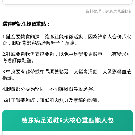
資料整理：健康遠見編輯部
選鞋時記住幾個重點：
1.趾盒要夠寬夠深，讓腳趾能稍微活動，因為許多人合併爪狀
趾，腳趾背部容易磨擦鞋子而潰瘍。
2.鞋底要夠軟但支撐要夠，以免中足變形更嚴重，已有變形可
考慮訂做鞋墊。
3.中身要有鞋帶或扣帶調整鬆緊，太鬆會滑動，太緊影響血液
循環。
4.腳跟部分要夠堅固，不能讓腳跟晃動磨擦。
5.鞋子還要夠輕，降低肌肉無力及攣縮的影響。
糖尿病足選鞋5大核心重點懶人包