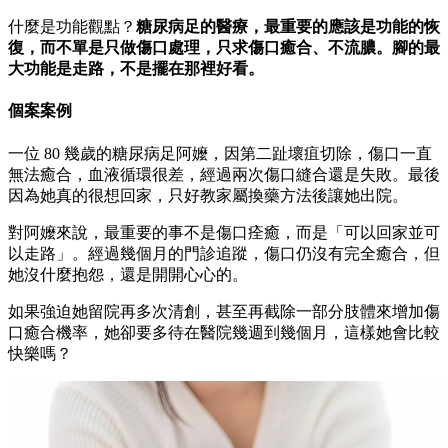
什麼是功能觀點？
糖尿病足的醫療，最重要的應該是功能的恢
復，而不單是只做傷口處理，只求傷口癒合、不流膿。腳的最
大功能是走路，不是擺在那裡好看。
個案案例
一位 80 幾歲的糖尿病足阿嬤，因第二趾壞疽切除，傷口一直
無法癒合，血液循環很差，經過兩次傷口縫合還是失敗。最後
因為她真的很想回家，只好教家屬換藥方法後讓她出院。
對阿嬤來說，最重要的事不是傷口痊癒，而是「可以回家並可
以走路」。經過幾個月的門診追蹤，傷口仍沒有完全癒合，但
她沒什麼抱怨，還是開開心心的。
如果強迫她留院再多次清創，甚至再截除一部分肢體來增加傷
口癒合機率，她卻要多待在醫院幾週到幾個月，這樣她會比較
快樂嗎？