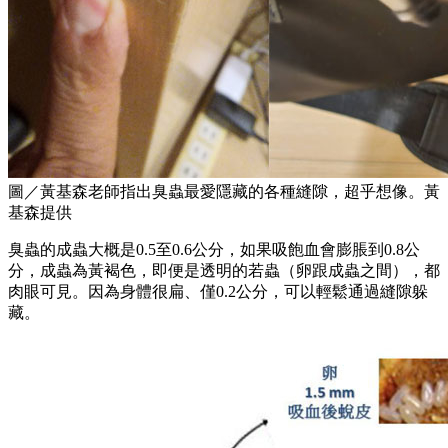
圖／黃基森老師指出臭蟲最愛隱藏的各種縫隙，超乎想像。黃
基森提供
臭蟲的成蟲大概是0.5至0.6公分，如果吸飽血會膨脹到0.8公
分，成蟲為黃褐色，即便是透明的若蟲（卵跟成蟲之間），都
肉眼可見。因為身體很扁、僅0.2公分，可以輕鬆通過縫隙躲
藏。