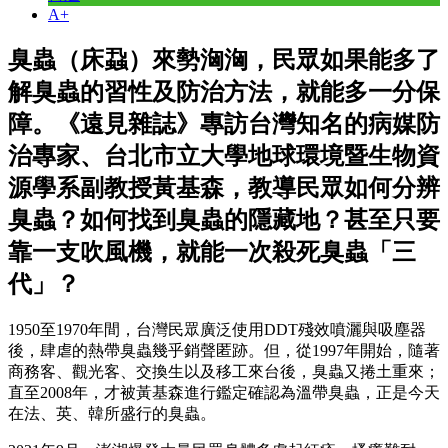
A+
臭蟲（床蝨）來勢洶洶，民眾如果能多了
解臭蟲的習性及防治方法，就能多一分保
障。《遠見雜誌》專訪台灣知名的病媒防
治專家、台北市立大學地球環境暨生物資
源學系副教授黃基森，教導民眾如何分辨
臭蟲？如何找到臭蟲的隱藏地？甚至只要
靠一支吹風機，就能一次殺死臭蟲「三
代」？
1950至1970年間，台灣民眾廣泛使用DDT殘效噴灑與吸塵器
後，肆虐的熱帶臭蟲幾乎銷聲匿跡。但，從1997年開始，隨著
商務客、觀光客、交換生以及移工來台後，臭蟲又捲土重來；
直至2008年，才被黃基森進行鑑定確認為溫帶臭蟲，正是今天
在法、英、韓所盛行的臭蟲。