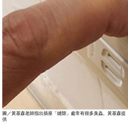
圖／黃基森老師指出插座「縫隙」處常有很多臭蟲。黃基森提
供