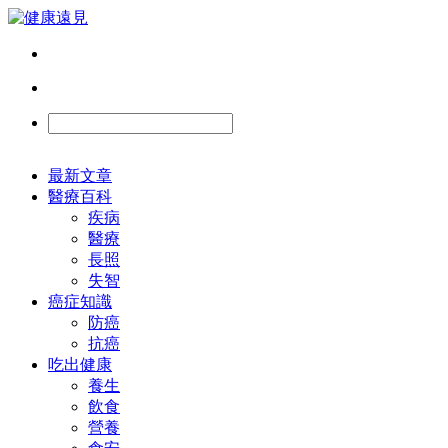
最新文章
醫療百科
疾病
醫療
長照
失智
癌症知識
防癌
抗癌
吃出健康
養生
飲食
營養