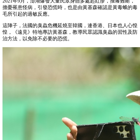
2021年9月，澎湖爆發大量民眾身體多處起紅疹，搔癢難耐，
擔憂罹患怪病，引發恐慌時，也是由黃基森確認是黃毒蛾的毒
毛所引起的過敏反應。
這陣子，法國的臭蟲危機延燒至韓國，連香港、日本也人心惶
惶，《遠見》特地專訪黃基森，教導民眾認識臭蟲的習性及防
治方法，以免除不必要的恐慌。