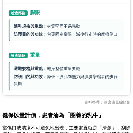
腳跟
檢查部位
選鞋規格與重點：
材質堅固不易晃動
防護目的與功效：
包覆固定腳跟，減少行走時的摩擦傷口
重量
檢查部位
選鞋規格與重點：
鞋身整體重量要輕
防護目的與功效：
降低下肢肌肉無力與肌腱攣縮者的步行
負擔
資料整理：健康遠見編輯部
健保以量計價，患者淪為「圈養的乳牛」
當傷口或潰瘍不可避免地出現，主要處置就是「清創」，刮除