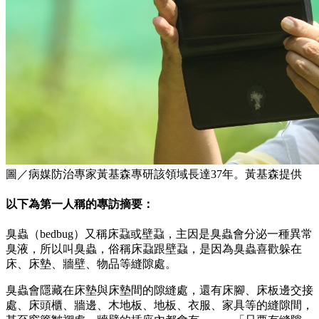
圖／病媒防治專家黃基森專研該領域長達37年。黃基森提供
以下為第一人稱的專訪摘要：
臭蟲（bedbug）又稱床蝨或壁蝨，主因是臭蟲會分泌一種異常
臭液，所以叫臭蟲，俗稱床蝨跟壁蝨，是因為臭蟲喜歡躲在
床、床墊、牆壁、物品等縫隙處。
臭蟲會隱藏在床墊與床墊間的隙縫處，還有床腳、床板邊交接
處、床頭櫃、牆邊、木地板、地板、衣服、家具等的縫隙間，