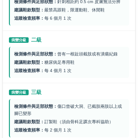
檢測條件與足部狀態：
針刺相距約 0.5 cm 皮膚無法分辨
建議鞋款類型：
嚴禁高跟鞋，限運動鞋、休閒鞋
追蹤檢查頻率：
每 6 個月 1 次
二級
病變分級
檢測條件與足部狀態：
曾有一根趾頭截肢或有潰瘍紀錄
建議鞋款類型：
糖尿病足專用鞋
追蹤檢查頻率：
每 4 個月 1 次
三級
病變分級
檢測條件與足部狀態：
傷口曾破大洞、已截肢兩肢以上或
腳已變形
建議鞋款類型：
訂製鞋（須由骨科足踝次專科協助）
追蹤檢查頻率：
每 2 個月 1 次