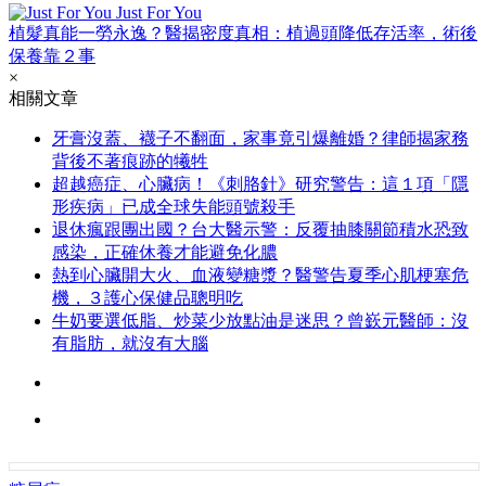
Just For You
植髮真能一勞永逸？醫揭密度真相：植過頭降低存活率，術後
保養靠２事
×
相關文章
牙膏沒蓋、襪子不翻面，家事竟引爆離婚？律師揭家務
背後不著痕跡的犧牲
超越癌症、心臟病！《刺胳針》研究警告：這１項「隱
形疾病」已成全球失能頭號殺手
退休瘋跟團出國？台大醫示警：反覆抽膝關節積水恐致
感染，正確休養才能避免化膿
熱到心臟開大火、血液變糖漿？醫警告夏季心肌梗塞危
機，３護心保健品聰明吃
牛奶要選低脂、炒菜少放點油是迷思？曾嶔元醫師：沒
有脂肪，就沒有大腦