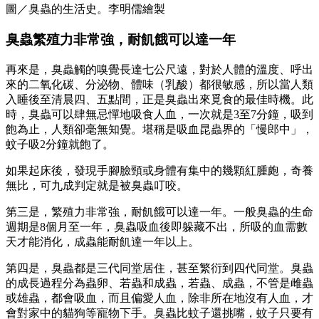
圖／臭蟲的生活史。李明儒繪製
臭蟲繁殖力非常強，耐飢餓可以達一年
再來是，臭蟲觸的嗅覺長達七公尺遠，對於人體的溫度、呼出
來的二氧化碳、分泌物、體味（乳酸）都很敏感，所以當人類
入睡後至清晨四、五點間，正是臭蟲出來覓食的最佳時機。此
時，臭蟲可以肆無忌憚地吸食人血，一次就是3至7分鐘，吸到
飽為止，人類卻毫無知覺。堪稱是吸血昆蟲界的「慢郎中」，
蚊子吸2分鐘就飽了。
如果起床後，發現手腳臉頸或身體有集中的幾顆紅腫皰，奇養
無比，可九成判定就是被臭蟲叮咬。
第三是，繁殖力非常強，耐飢餓可以達一年。一般臭蟲的生命
週期是8個月至一年，臭蟲吸血後即躲藏不出，所吸的血需數
天才能消化，成蟲能耐飢達一年以上。
第四是，臭蟲都是三代同堂居住，甚至繁衍到四代同堂。臭蟲
的成長過程分為蟲卵、若蟲和成蟲，若蟲、成蟲，不管是雌蟲
或雄蟲，都會吸血，而且偏愛人血，除非所在地沒有人血，才
會對家中的貓狗等寵物下手。臭蟲比蚊子還挑嘴，蚊子只要有