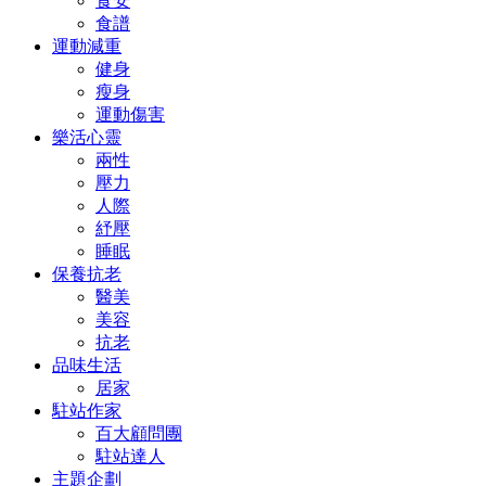
食安
食譜
運動減重
健身
瘦身
運動傷害
樂活心靈
兩性
壓力
人際
紓壓
睡眠
保養抗老
醫美
美容
抗老
品味生活
居家
駐站作家
百大顧問團
駐站達人
主題企劃