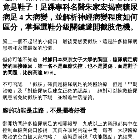
竟是鞋子！足踝專科名醫朱家宏揭密糖尿
病足 4 大病變，並解析神經病變程度如何
區分，掌握選鞋分級關鍵避開截肢危機。
腳上一個不起眼的小傷口，最後竟然要截肢？這是許多糖尿病
患者和家屬最深的恐懼。
但你可能不知道，
根據日本東京女子大學的調查，糖尿病足病
變的直接原因，第一名不是血糖失控，也不是燙傷，而是鞋子
的問題，比例高達 69％。
不可否認，「截肢」確實是糖尿病足的終極治療，但是「早期
治療」及「對糖尿病足建立正確的認識」，絕對可以挽救糖尿
病患者免於截肢的下場，並增進生活品質。
腳的功能是走路，不是擺著好看
翻開坊間許多糖尿病足的相關報導，九成以上的資訊都集中在
控制血糖與傷口修補，其實在頭尾兩端中間，還有一大段醫療
救治的空白被大家忽略了，這就是漠視「功能觀點」的結果。