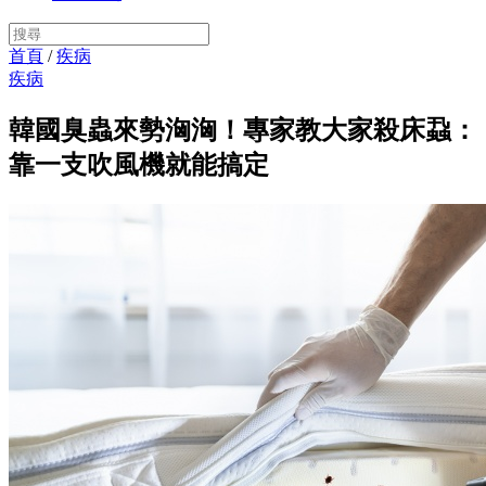
首頁
/
疾病
疾病
韓國臭蟲來勢洶洶！專家教大家殺床蝨：
靠一支吹風機就能搞定