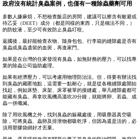
政府沒有統計臭蟲案例，也僅有一種除蟲藥劑可用
多數人嫌麻煩，不想檢查飯店的房間，建議可以擦含有敵避或
待乙妥（DEET）成分（都是同樣的東西，只是稱法不同，）
的防蚊液，至少可有效防止臭蟲叮咬。
返國後，最好能檢查衣物、隨身包包、行李箱的縫隙處是否有
臭蟲或臭蟲遺留的血斑，再進家門。
如果是在台灣的住家發現有臭蟲，如無財務的壓力，可以找專
業的除蟲公司協助處理。
如果有經濟壓力，可以考慮用物理防治法。但，得要有辦法找
到臭蟲的藏匿地點，這需要一點耐心，就是從各種縫隙處開始
找起，例如床墊、床架、床罩被單的接縫處，舉凡縫隙處都可
能藏有臭蟲。再拿吹風機高溫吹20分鐘，就能將卵、若蟲、成
蟲一併殲滅。
除了用吹風機之外，找到臭蟲的躲藏處後，用吸塵器真空吸
除，可將臭蟲、蟲卵及排泄物都吸乾淨，但因為還是活的，必
須用塑膠袋綁好才丟棄。