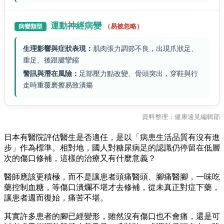
運動神經病變
（易被忽略）
病變類型
生理影響與症狀表現：
肌肉張力調節不良，出現爪狀足、
垂足、後跟腱攣縮
警訊與潛在風險：
足部壓力點改變、骨頭突出，穿鞋與行
走時重覆磨擦易致潰瘍
資料整理：健康遠見編輯部
日本有醫院評估醫生是否適任，是以「病患生活品質有沒有進
步」作為標準。相對地，國人對糖尿病足的認識仍停留在低層
次的傷口修補，這樣的治療又有什麼意義？
醫師應該更積極，而不是讓患者頭痛醫頭、腳痛醫腳，一味吃
藥控制血糖，等傷口潰爛不堪才去修補，從未真正對症下藥，
讓患者週而復始，痛苦不堪。
其實許多患者的腳已經變形，雖然沒有傷口也不會痛，還是可