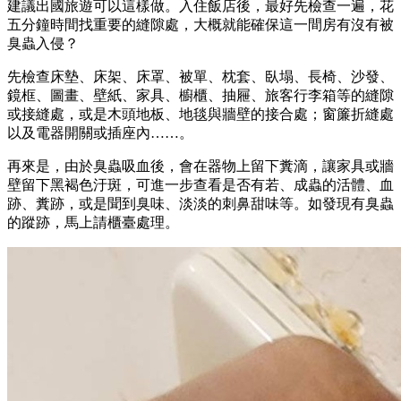
建議出國旅遊可以這樣做。入住飯店後，最好先檢查一遍，花
五分鐘時間找重要的縫隙處，大概就能確保這一間房有沒有被
臭蟲入侵？
先檢查床墊、床架、床罩、被單、枕套、臥塌、長椅、沙發、
鏡框、圖畫、壁紙、家具、櫥櫃、抽屜、旅客行李箱等的縫隙
或接縫處，或是木頭地板、地毯與牆壁的接合處；窗簾折縫處
以及電器開關或插座內……。
再來是，由於臭蟲吸血後，會在器物上留下糞滴，讓家具或牆
壁留下黑褐色汙斑，可進一步查看是否有若、成蟲的活體、血
跡、糞跡，或是聞到臭味、淡淡的刺鼻甜味等。如發現有臭蟲
的蹤跡，馬上請櫃臺處理。