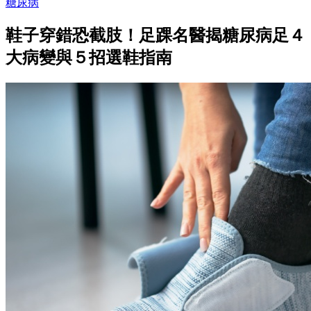
糖尿病
鞋子穿錯恐截肢！足踝名醫揭糖尿病足４
大病變與５招選鞋指南