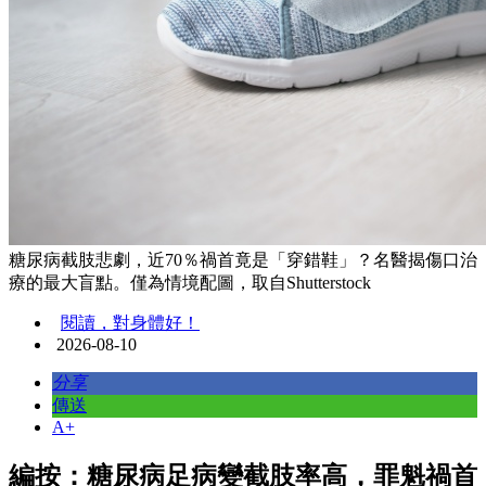
糖尿病截肢悲劇，近70％禍首竟是「穿錯鞋」？名醫揭傷口治
療的最大盲點。僅為情境配圖，取自Shutterstock
閱讀，對身體好！
2026-08-10
分享
傳送
A+
編按：糖尿病足病變截肢率高，罪魁禍首