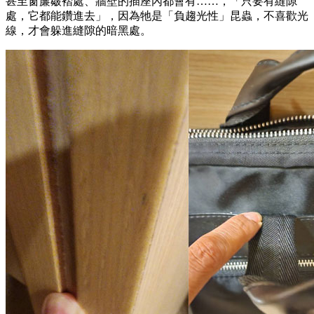
甚至窗簾皺褶處、牆壁的插座內都會有……，「只要有縫隙
處，它都能鑽進去」，因為牠是「負趨光性」昆蟲，不喜歡光
線，才會躲進縫隙的暗黑處。