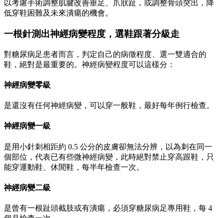
以考慮手術調整肌腱改善垂足、爪狀趾，或調整骨頭突出，降
低穿鞋困難及未來潰瘍的機會。
一根針測出神經病變程度，選鞋跟著分級走
對糖尿病足患者而言，判定自己的病徵程度、選一雙適合的
鞋，絕對是最重要的。神經病變程度可以這樣分：
神經病變零級
是還沒有任何神經病變，可以穿一般鞋，最好每年例行檢查。
神經病變一級
是用小針刺相距約 0.5 公分的皮膚卻無法分辨，以為刺在同一
個部位，代表已有些微神經病變，此時絕對禁止穿高跟鞋，只
能穿運動鞋、休閒鞋，每半年檢查一次。
神經病變二級
是曾有一根趾頭截肢或有潰瘍，必須穿糖尿病足專用鞋，每 4