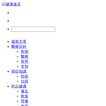
最新文章
醫療百科
疾病
醫療
長照
失智
癌症知識
防癌
抗癌
吃出健康
養生
飲食
營養