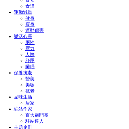
食安
食譜
運動減重
健身
瘦身
運動傷害
樂活心靈
兩性
壓力
人際
紓壓
睡眠
保養抗老
醫美
美容
抗老
品味生活
居家
駐站作家
百大顧問團
駐站達人
主題企劃