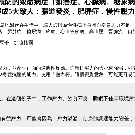
預防的致命病症（如癌症、心臟病、糖尿病
釀成5大敵人：腸道發炎．肥胖症．慢性壓
無息地潛伏在生活中，讓人誤以為慢性病上身是自身意志力不足
觀：肥胖症、糖尿病、癌症、心血管疾病、高血壓、腎臟疾、自
馬蒂．加拉格爾
壓力，並產生正面的適應性反應。這種抗壓力的大小或強弱，可
少身體抗壓的能力。使用「壓力杯」這個視覺意象，可能更容易
限。在這個例子中，工作壓力、飮食不良、睡眠不佳等環境壓
的有益壓力，可能會因為「壓力滿溢」使身體調適能力變差，