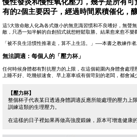
慢性發炎和慢性氧化壓力，幾乎是所有可
有的2個主要因子，經過時間累積催化，
這5大致命敵人化為各式微小的無意識習慣和不良嗜好，無聲
敵，只憑一知半解的自創招式就想輕鬆取勝。結果愈來愈不樂
「被不良生活慣性推著走，算不上生活。」──本書之教練作者
無法調適：每個人的「壓力杯」
任何時候身體都有對抗壓力的上限，在這個範圍內身體會處理
上睡不好、吃幾頓速食、早上塞車或有個苛刻的老闆，都會減
【壓力杯】
整個杯子代表某日透過身體調適反應所能處理的壓力上
訓練這類的生理壓力。
在這樣的日子裡如果再做高強度鍛鍊，原本可增進健康