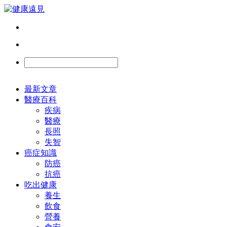
最新文章
醫療百科
疾病
醫療
長照
失智
癌症知識
防癌
抗癌
吃出健康
養生
飲食
營養