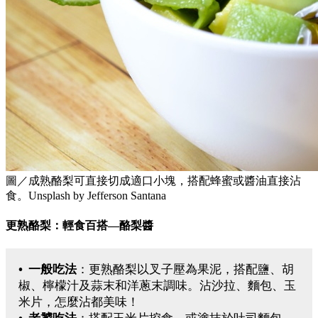
圖／成熟酪梨可直接切成適口小塊，搭配蜂蜜或醬油直接沾
食。Unsplash by Jefferson Santana
更熟酪梨：輕食百搭—酪梨醬
• 一般吃法
：更熟酪梨以叉子壓為果泥，搭配鹽、胡
椒、檸檬汁及蒜末和洋蔥末調味。沾沙拉、麵包、玉
米片，怎麼沾都美味！