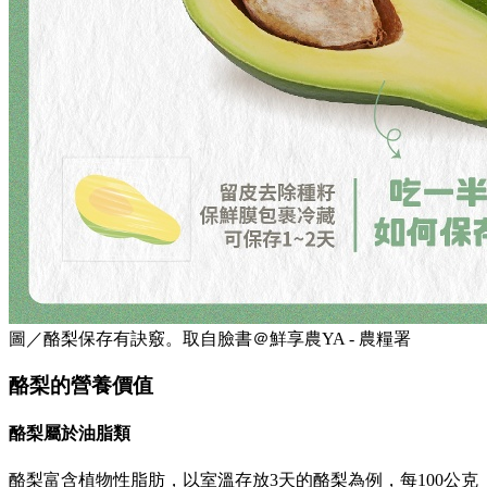
圖／酪梨保存有訣竅。取自臉書＠鮮享農YA - 農糧署
酪梨的營養價值
酪梨屬於油脂類
酪梨富含植物性脂肪，以室溫存放3天的酪梨為例，每100公克