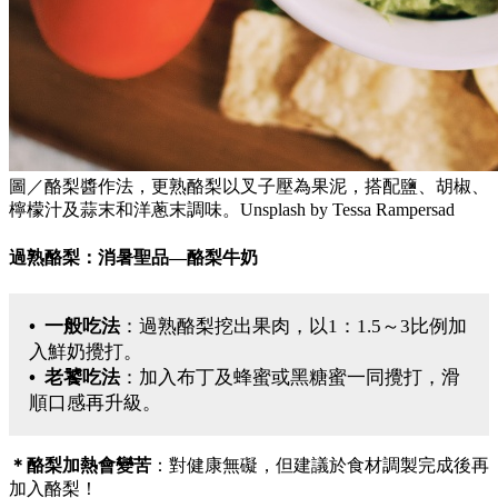
圖／酪梨醬作法，更熟酪梨以叉子壓為果泥，搭配鹽、胡椒、
檸檬汁及蒜末和洋蔥末調味。Unsplash by Tessa Rampersad
過熟酪梨：消暑聖品—酪梨牛奶
• 一般吃法
：過熟酪梨挖出果肉，以1：1.5～3比例加
入鮮奶攪打。
• 老饕吃法
：加入布丁及蜂蜜或黑糖蜜一同攪打，滑
順口感再升級。
＊酪梨加熱會變苦
：對健康無礙，但建議於食材調製完成後再
加入酪梨！