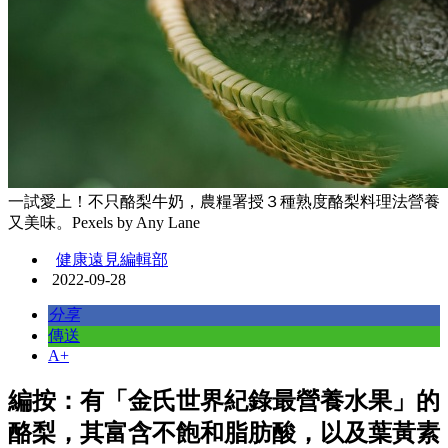
一試愛上！不只酪梨牛奶，農糧署授３種熟度酪梨料理法營養
又美味。Pexels by Any Lane
健康遠見編輯部
2022-09-28
分享
傳送
A+
編按：有「金氏世界紀錄最營養水果」的
酪梨，其富含不飽和脂肪酸，以及葉黃素