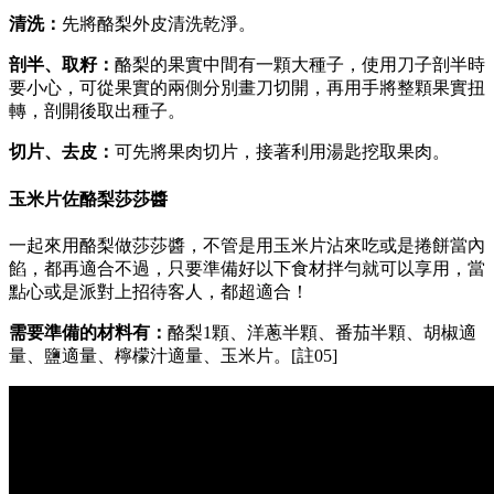
清洗：
先將酪梨外皮清洗乾淨。
剖半、取籽：
酪梨的果實中間有一顆大種子，使用刀子剖半時
要小心，可從果實的兩側分別畫刀切開，再用手將整顆果實扭
轉，剖開後取出種子。
切片、去皮：
可先將果肉切片，接著利用湯匙挖取果肉。
玉米片佐酪梨莎莎醬
一起來用酪梨做莎莎醬，不管是用玉米片沾來吃或是捲餅當內
餡，都再適合不過，只要準備好以下食材拌勻就可以享用，當
點心或是派對上招待客人，都超適合！
需要準備的材料有：
酪梨1顆、洋蔥半顆、番茄半顆、胡椒適
量、鹽適量、檸檬汁適量、玉米片。[註05]