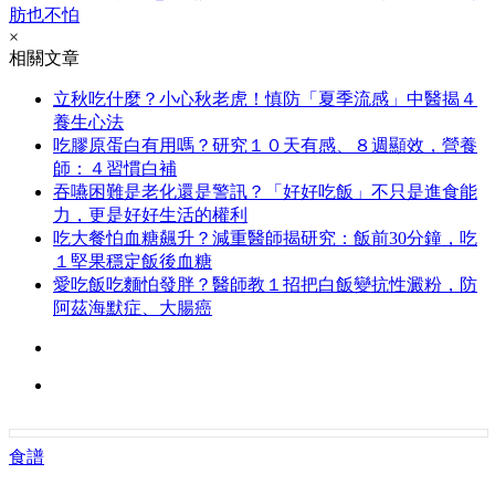
肪也不怕
×
相關文章
立秋吃什麼？小心秋老虎！慎防「夏季流感」中醫揭４
養生心法
吃膠原蛋白有用嗎？研究１０天有感、８週顯效，營養
師：４習慣白補
吞嚥困難是老化還是警訊？「好好吃飯」不只是進食能
力，更是好好生活的權利
吃大餐怕血糖飆升？減重醫師揭研究：飯前30分鐘，吃
１堅果穩定飯後血糖
愛吃飯吃麵怕發胖？醫師教１招把白飯變抗性澱粉，防
阿茲海默症、大腸癌
食譜