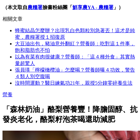
（本文取自
農糧署
臉書粉絲團「
鮮享農YA - 農糧署
」
）
相關文章
蜂蜜結晶怎麼辦？出現乳白色顆粒別急著丟！這才是純
蜜，農糧署授１招復原
大豆油出包，豬油意外翻紅？營養師：吃對這１件事，
飽和脂肪也不怕
以為有菜有肉很健康？營養師：「這４種外食」其實熱
量超驚人
張員瑛「檸檬橄欖油」怎麼喝？營養師曝４功效，警告
４類人別空腹喝
沒時間運動？醫日練氣功21年，親授5分鐘零碎養生法
營養
「森林奶油」酪梨營養豐！降膽固醇、抗
發炎老化，酪梨籽泡茶喝還助減肥