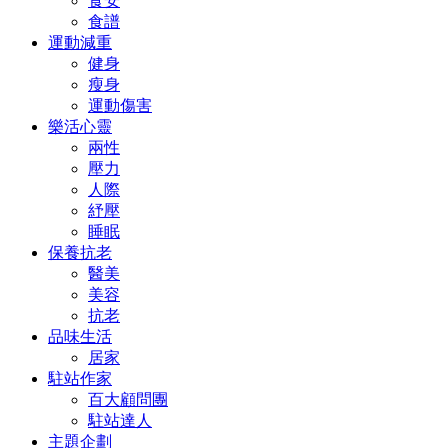
食安
食譜
運動減重
健身
瘦身
運動傷害
樂活心靈
兩性
壓力
人際
紓壓
睡眠
保養抗老
醫美
美容
抗老
品味生活
居家
駐站作家
百大顧問團
駐站達人
主題企劃