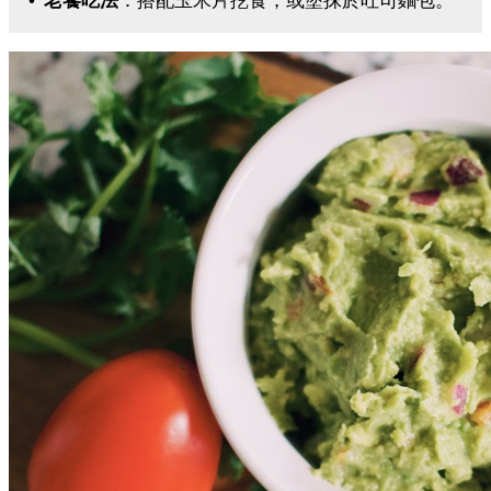
• 老饕吃法
：搭配玉米片挖食，或塗抹於吐司麵包。