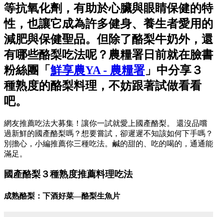
等抗氧化劑，有助於心臟與眼睛保健的特
性，也讓它成為許多健身、養生者愛用的
減肥與保健聖品。但除了酪梨牛奶外，還
有哪些酪梨吃法呢？農糧署日前就在臉書
粉絲團「
鮮享農YA - 農糧署
」中分享３
種熟度的酪梨料理，不妨跟著試做看看
吧。
網友推薦吃法大募集！讓你一試就愛上國產酪梨。 還沒品嚐
過新鮮的國產酪梨嗎？想要嘗試，卻遲遲不知該如何下手嗎？
別擔心，小編推薦你三種吃法。鹹的甜的、吃的喝的，通通能
滿足。
國產酪梨３種熟度推薦料理吃法
成熟酪梨：下酒好菜—酪梨生魚片