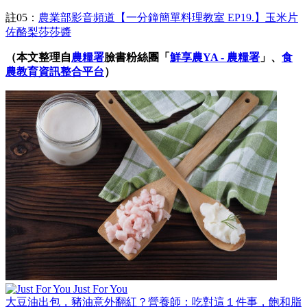
註05：
農業部影音頻道
【一分鐘簡單料理教室 EP19.】玉米片
佐酪梨莎莎醬
（本文整理自
農糧署
臉書粉絲團「
鮮享農YA - 農糧署
」、
食
農教育資訊整合平台
）
Just For You
大豆油出包，豬油意外翻紅？營養師：吃對這１件事，飽和脂