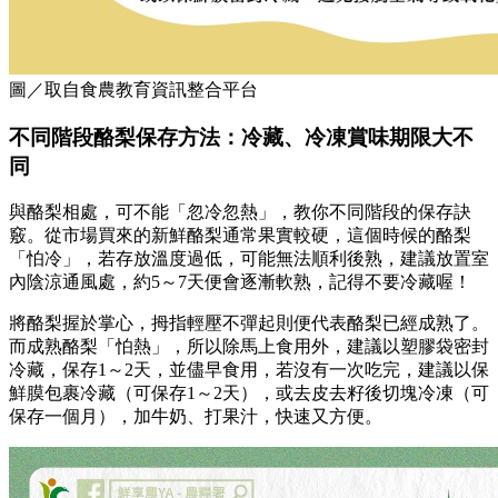
圖／取自食農教育資訊整合平台
不同階段酪梨保存方法：冷藏、冷凍賞味期限大不
同
與酪梨相處，可不能「忽冷忽熱」，教你不同階段的保存訣
竅。從市場買來的新鮮酪梨通常果實較硬，這個時候的酪梨
「怕冷」，若存放溫度過低，可能無法順利後熟，建議放置室
內陰涼通風處，約5～7天便會逐漸軟熟，記得不要冷藏喔！
將酪梨握於掌心，拇指輕壓不彈起則便代表酪梨已經成熟了。
而成熟酪梨「怕熱」，所以除馬上食用外，建議以塑膠袋密封
冷藏，保存1～2天，並儘早食用，若沒有一次吃完，建議以保
鮮膜包裹冷藏（可保存1～2天），或去皮去籽後切塊冷凍（可
保存一個月），加牛奶、打果汁，快速又方便。