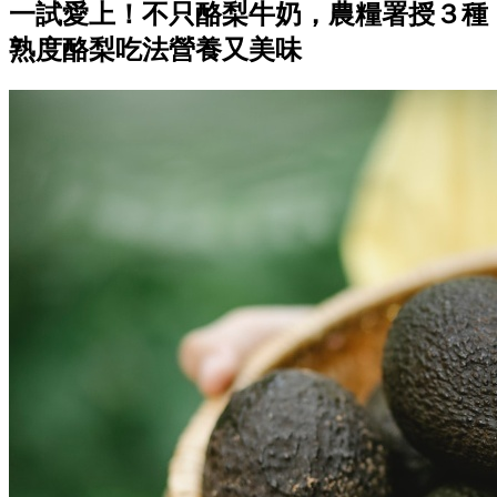
一試愛上！不只酪梨牛奶，農糧署授３種
熟度酪梨吃法營養又美味