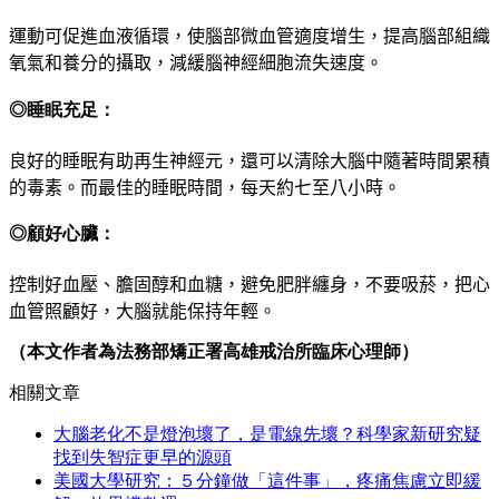
運動可促進血液循環，使腦部微血管適度增生，提高
腦部組織
氧氣和養分的攝取，減緩腦神經細胞流失速度。
◎睡眠充足：
良好的睡眠有助再生神經元，還可以清除大腦中隨著
時間累積
的毒素。而最佳的睡眠時間，每天約七至八小時。
◎顧好心臟：
控制好血壓、膽固醇和血糖，避免肥胖纏身，不要吸
菸，把心
血管照顧好，大腦就能保持年輕。
（本文作者為法務部矯正署高雄戒治所臨床心理師）
相關文章
大腦老化不是燈泡壞了，是電線先壞？科學家新研究疑
找到失智症更早的源頭
美國大學研究：５分鐘做「這件事」，疼痛焦慮立即緩