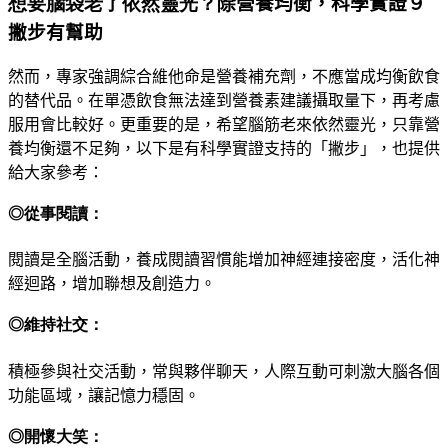
想要腦袋老了依然靈光？除
營養均衡，
科學實證９
撇步有幫助
然而，專家強調綜合維他命是營養補充劑，不應當成均衡飲食
的替代品。在單憑飲食無法達到營養素建議攝取量下，再考慮
服用會比較好。更重要的是，希望腦筋老來依然靈光，只靠營
養均衡還不足夠，以下是有科學實證支持的
「
撇步
」
，
也提供
給大家參考：
◎從事閱讀：
閱讀是全腦活動，養成閱讀習慣能增加神經連接密
度，活化神
經迴路，增加聯想及創造力。
◎維持社交：
積極參與社交活動，常與夥伴聊天，人際互動可刺激
大腦各個
功能區域，讓記憶力穩固
。
◎開懷大笑：