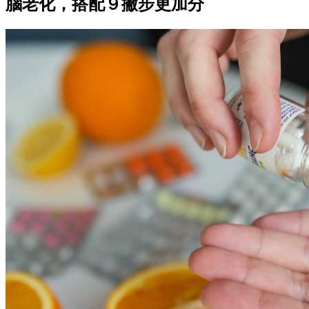
腦老化，搭配９撇步更加分