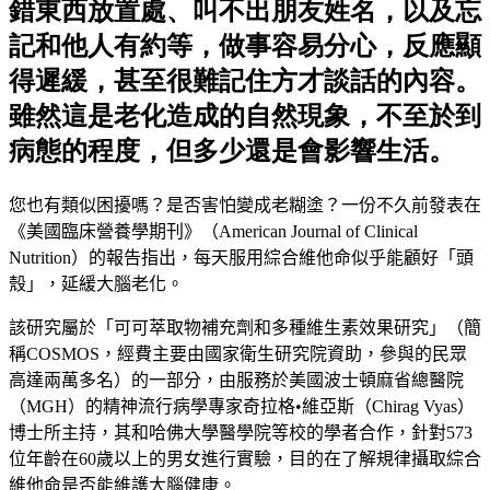
錯東西放置處、叫不出朋友姓名，以及忘
記和他人有約等，做事容易分心，反應顯
得遲緩，甚至很難記住方才談話的內容。
雖然這是老化造成的自然現象，不至於到
病態的程度，但多少還是會影響生活。
您也有類似困擾嗎？是否害怕變成老糊塗？一份不久前發表在
《
美國臨床營養學期刊》（
American Journal of Clinical
Nutrition
）
的報
告指出，每天服用綜合維他命似乎能顧好
「頭
殼」
，延緩大腦老化
。
該研究屬於
「可可萃取物補充劑和多種維生素效果研究」
（
簡
稱
COSMOS
，
經費主要由國家衛生研究院資助，參與的民眾
高達兩萬多
名
）
的一部分，由服務於美國波士頓
麻省總醫院
（MGH）
的精神
流行病學專家
奇拉格
•
維亞斯（C
hirag Vyas
）
博士所主持，其和哈
佛大學醫學院等校的學者合作，針對573
位年齡在60歲以上的男女
進行實驗，目的在了解規律攝取綜合
維他命是否能維護大腦健康。