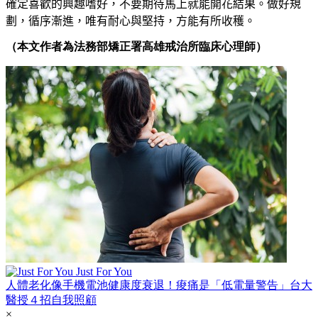
確定喜歡的興趣嗜好，不要期待馬上就能開花結果
。
做好規
劃，循序漸進，唯有耐心與堅持，方能有所收穫。
（本文作者為法務部矯正署高雄戒治所臨床心理師）
Just For You
人體老化像手機電池健康度衰退！痠痛是「低電量警告」台大
醫授４招自我照顧
×