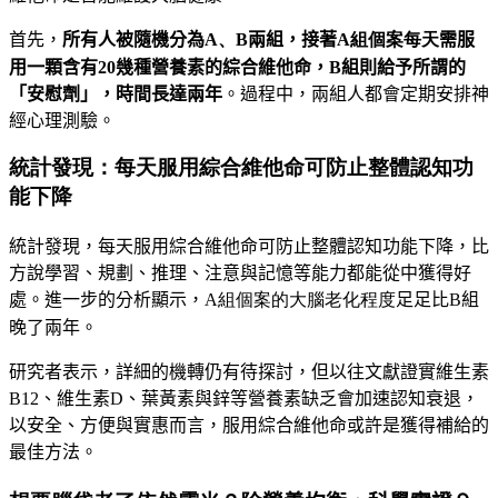
首先，
所有人被隨機分為
A、B
兩組，接著
A組個案每天
需服
用一顆含有20幾種營養素的綜合維他命，B組則給予所謂的
「安慰
劑」
，時間長達兩年
。過程中，兩組人都會定期安排神
經心理測驗。
統計發現：每天服用綜合維他命可防止整體認知功
能下降
統計發現，每天服用綜合維他命可防止整體認知功能下降，比
方說學習
、
規劃
、
推理
、
注意與記憶等能力都能從中獲得好
處。進
一步的分析顯示，
A組個案的大腦老化程度
足足
比B組
晚了兩年
。
研究者表示，詳細的機轉仍有待探討，但以往文獻證實維生素
B12
、
維生素D
、
葉黃素與鋅等營養素缺乏會加速認知衰退，
以安
全
、
方便與實惠而言，服用綜合維他命或許是獲得補給的
最佳方法
。