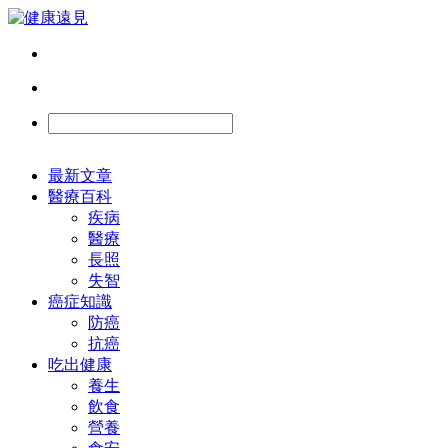
最新文章
醫療百科
疾病
醫療
長照
失智
癌症知識
防癌
抗癌
吃出健康
養生
飲食
營養