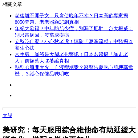
相關文章
老後離不開子女，只會使晚年不幸？日本高齡專家揭
8050問題、老老照顧悲劇真相
年紀大發福？中年防肌少症，別漏了肥胖！台大權威：
別只當病因，沒當成疾病
立秋吃什麼？小心秋老虎！慎防「夏季流感」中醫揭４
養生心法
常生氣、暴怒是大腦老化警訊！日本名醫揭「暴走老
人」前額葉大腦萎縮真相
熱到心臟開大火、血液變糖漿？醫警告夏季心肌梗塞危
機，３護心保健品聰明吃
大腦
美研究：每天服用綜合維他命有助延緩大