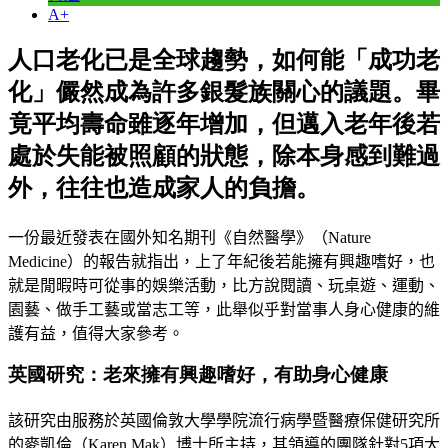
A+
人口老化已是全球趨勢，如何能「成功老
化」儼然成為許多銀髮族關心的議題。畢
竟平均壽命雖逐年增加，但邁入老年後若
處於失能被照顧的狀態，除本身感到難過
外，往往也造成家人的負擔。
一份最近發表在國外知名期刊
《自然醫學》（Nature
Medicine）
的報告就指出，上了年紀後若能擁有興趣嗜好，也
就是閒暇時可從事的娛樂活動，比方說閱讀、玩桌遊
、
運動
、
園藝
、
做手工藝或當志工等，此舉似乎對當事人身心健康的維
護有益，值得大家參考
。
英國研究：老來擁有興趣嗜好，有助身心健康
該研究由服務於英國倫敦大學學院流行病學暨醫療保健研究所
的
麥凱倫（Karen
Mak
）
博士所主持，其領導的團隊針對5項大