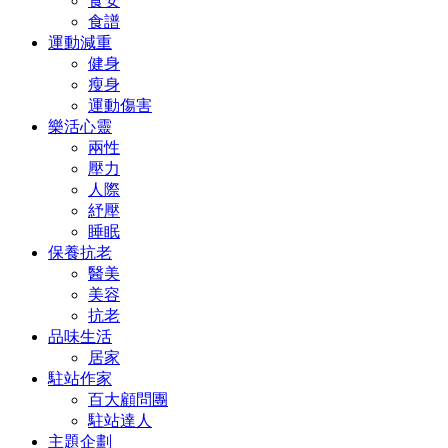
食安
食譜
運動減重
健身
瘦身
運動傷害
樂活心靈
兩性
壓力
人際
紓壓
睡眠
保養抗老
醫美
美容
抗老
品味生活
居家
駐站作家
百大顧問團
駐站達人
主題企劃