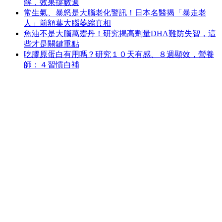
解，效果撐數週
常生氣、暴怒是大腦老化警訊！日本名醫揭「暴走老
人」前額葉大腦萎縮真相
魚油不是大腦萬靈丹！研究揭高劑量DHA難防失智，這
些才是關鍵重點
吃膠原蛋白有用嗎？研究１０天有感、８週顯效，營養
師：４習慣白補