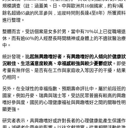
規模
調查（註：涵蓋美
、
日
、
中與歐洲共
16個國家，
約有9萬
餘名超過
65歲的民眾參與，追蹤時間
則長達4至8年
）
所獲資料
進行整理
。
整體而言，受訪個案是女多於男，當中有70％
以上已從職場退
休，而有逾6
0％
的人經歷長時間精神或身體上的不適就醫治療
中。
統計發現，
比起無興趣嗜好者，有興趣嗜好的人傾向於健康狀
況較佳
、
生活滿意度較高
、
幸福感較強與較少憂鬱症狀
。即使
考量
有無伴侶
、
是否有在工作與家庭收入等因子的干擾
，
結果
仍相同。
另外，在全球性的幸福指數
、
預期壽命評比中，屬於前段班的
國家，例如丹麥
、
瑞典與瑞士等，受訪民眾普遍有較高的興趣
嗜好
參與度，國民的心理健康福祉與興趣嗜好之間的關聯性明
顯更強。
研究者表示，具興趣嗜好或許對長者的心理健康能產生保護作
用，減緩老化帶來的影響。以往文獻證實，從事相關活動能激