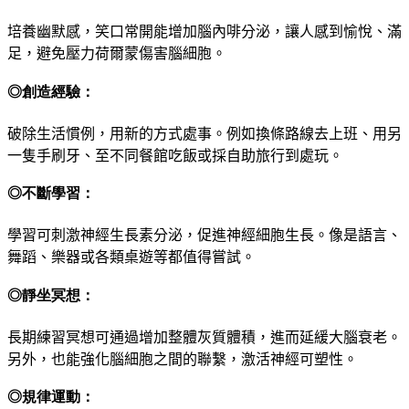
培養幽默感，笑口常開能增加腦內啡分泌，讓人感到
愉悅、滿
足，避免壓力荷爾蒙傷害腦細胞。
◎創造經驗：
破除生活慣例，用新的方式處事。例如換條路線去上
班、用另
一隻手刷牙、至不同餐館吃飯或採自助旅行到處玩。
◎不斷學習：
學習可刺激神經生長素分泌，促進神經細胞生長。像
是語言、
舞蹈、樂器或各類桌遊等都值得嘗試。
◎靜坐冥想：
長期練習冥想可通過增加整體灰質體積，進而延緩大
腦衰老。
另外，也能強化腦細胞之間的聯繫，激活神經可塑性
。
◎規律運動：