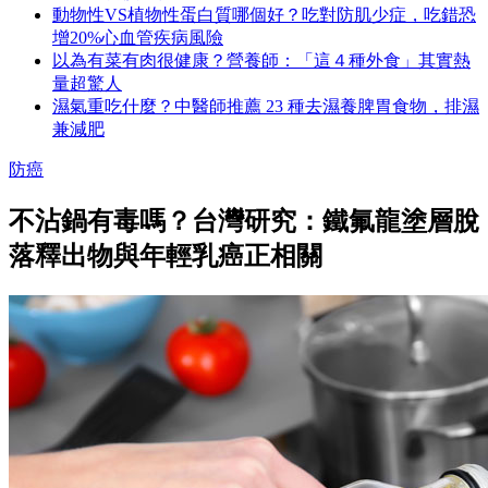
動物性VS植物性蛋白質哪個好？吃對防肌少症，吃錯恐
增20%心血管疾病風險
以為有菜有肉很健康？營養師：「這４種外食」其實熱
量超驚人
濕氣重吃什麼？中醫師推薦 23 種去濕養脾胃食物，排濕
兼減肥
防癌
不沾鍋有毒嗎？台灣研究：鐵氟龍塗層脫
落釋出物與年輕乳癌正相關