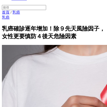
首頁
/
乳癌
乳癌
乳癌確診逐年增加！除９先天風險因子，
女性更要慎防４後天危險因素