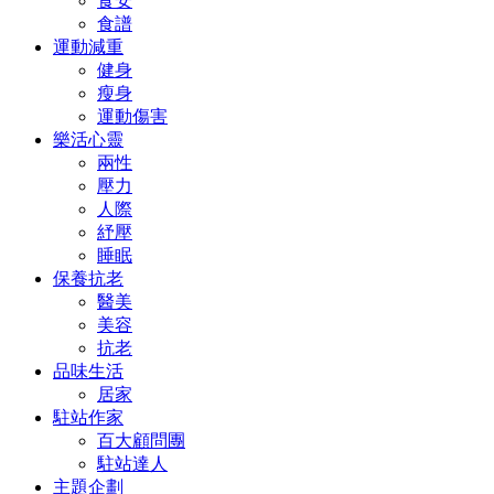
食安
食譜
運動減重
健身
瘦身
運動傷害
樂活心靈
兩性
壓力
人際
紓壓
睡眠
保養抗老
醫美
美容
抗老
品味生活
居家
駐站作家
百大顧問團
駐站達人
主題企劃