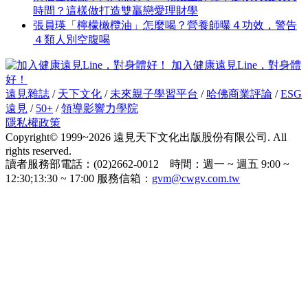
時間？這樣做打造雙贏戀愛理財學
張員瑛「檸檬橄欖油」怎麼喝？營養師曝４功效，警告
４類人別空腹喝
加入健康遠見Line，對身體
好！
遠見雜誌
/
天下文化
/
未來親子學習平台
/
哈佛商業評論
/
ESG
遠見
/
50+
/
領導影響力學院
隱私權政策
Copyright© 1999~2026 遠見天下文化出版股份有限公司. All
rights reserved.
讀者服務部電話：(02)2662-0012 時間：週一 ~ 週五 9:00 ~
12:30;13:30 ~ 17:00 服務信箱：
gvm@cwgv.com.tw