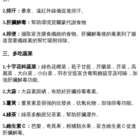
2.排汗：
桑拿、遠紅外線儀促進排汗。
3.肝臟解毒：
幫助環境賀爾蒙代謝食物
4.排便：
攝取富含膳食纖維的食物。肝臟解毒後的毒素到了腸
道需要纖維素的幫忙吸附排除。
三、多吃蔬菜
1.十字花科蔬菜：
綠色花椰菜，苞子甘藍，芥蘭菜，芥菜，高
麗菜，大白菜，小白菜，羽衣甘藍富含葡萄糖硫苷及吲哚，加
強肝臟解毒功能。
2.大蒜：
大蒜素跟硒，有助於肝臟排毒毒素。
3.薑黃：
薑黃素是很強的抗發炎，抗氧化物，加強排毒功能。
4.綠茶：
綠茶多酚跟兒茶素，幫助肝臟運作。
5.維生素Ｃ：
芭樂，奇異果，柑橘類水果，富含維生素Ｃ促進
肝臟解毒。