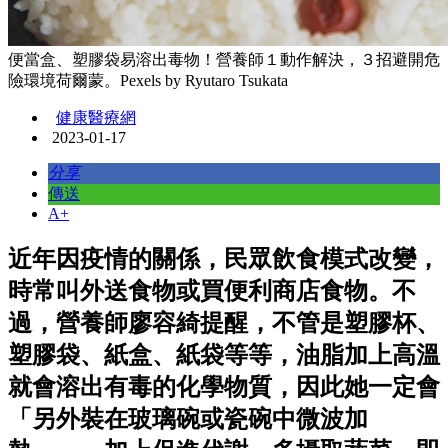
便當盒、塑膠袋易溶出毒物！營養師１動作解決，３招避開危
險環境荷爾蒙。Pexels by Ryutaro Tsukata
健康醫療網
2023-01-17
分享
傳送
A+
近年因疫情的關係，民眾飲食模式改變，
時常叫外送食物或買便利商店食物。不
過，營養師廖容綺提醒，不管是塑膠杯、
塑膠袋、紙盒、紙袋等等，油脂加上高溫
就會溶出有毒的化學物質，因此她一定會
「另外裝在玻璃碗或瓷碗中微波加