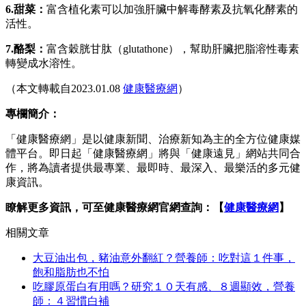
6.甜菜：
富含植化素可以加強肝臟中解毒酵素及抗氧化酵素的
活性。
7.酪梨：
富含穀胱甘肽（glutathone），幫助肝臟把脂溶性毒素
轉變成水溶性。
（本文轉載自2023.01.08
健康醫療網
）
專欄簡介：
「健康醫療網」是以健康新聞、治療新知為主的全方位健康媒
體平台。即日起「健康醫療網」將與「健康遠見」網站共同合
作，將為讀者提供最專業、最即時、最深入、最樂活的多元健
康資訊。
瞭解更多資訊，可至健康醫療網官網查詢：【
健康醫療網
】
相關文章
大豆油出包，豬油意外翻紅？營養師：吃對這１件事，
飽和脂肪也不怕
吃膠原蛋白有用嗎？研究１０天有感、８週顯效，營養
師：４習慣白補