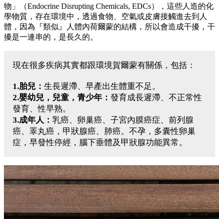
物」（Endocrine Disrupting Chemicals, EDCs），這些人造的化
學物質，存在環境中，透過食物、空氣或皮膚接觸進去到人
體，因為『類似』人體內荷爾蒙的結構，所以會造成干擾，干
擾是一連串的，是長久的。
現在很多疾病其實都跟環境賀爾蒙有關係，包括：
1.胎兒：
生長遲滯、早產出生體重不足。
2.嬰幼兒，兒童，青少年：
發育成長遲滯、不正常性
發育、性早熟。
3.成年人：
乳癌、卵巢癌、子宮內膜癌症、前列腺
癌、睪丸癌，甲狀腺癌、肺癌。不孕，多囊性卵巢
症，早發性停經，腦下垂體及甲狀腺功能異常。