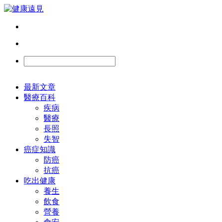
最新文章
醫療百科
疾病
醫療
長照
失智
癌症知識
防癌
抗癌
吃出健康
養生
飲食
營養