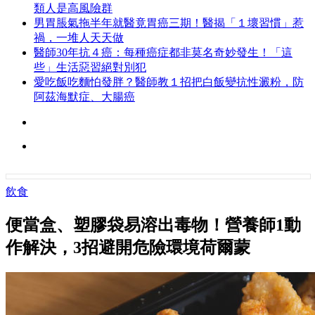
類人是高風險群
男胃脹氣拖半年就醫竟胃癌三期！醫揭「１壞習慣」惹
禍，一堆人天天做
醫師30年抗４癌：每種癌症都非莫名奇妙發生！「這
些」生活惡習絕對別犯
愛吃飯吃麵怕發胖？醫師教１招把白飯變抗性澱粉，防
阿茲海默症、大腸癌
飲食
便當盒、塑膠袋易溶出毒物！營養師1動
作解決，3招避開危險環境荷爾蒙