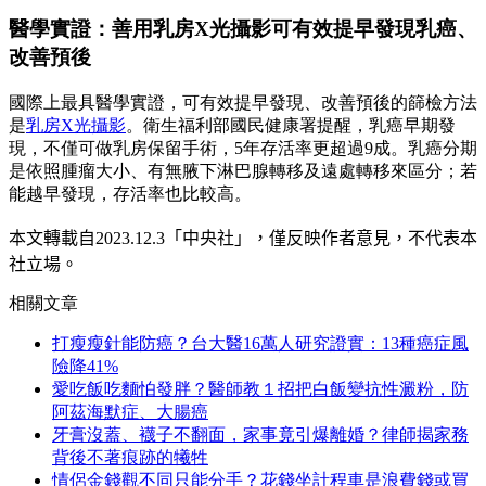
醫學實證：善用乳房X光攝影可有效提早發現乳癌、
改善預後
國際上最具醫學實證，可有效提早發現、改善預後的篩檢方法
是
乳房X光攝影
。衛生福利部國民健康署提醒，乳癌早期發
現，不僅可做乳房保留手術，5年存活率更超過9成。乳癌分期
是依照腫瘤大小、有無腋下淋巴腺轉移及遠處轉移來區分；若
能越早發現，存活率也比較高。
本文轉載自
2023
.12.3
「中央社」
，僅反映作者意見，不代表本
社立場。
相關文章
打瘦瘦針能防癌？台大醫16萬人研究證實：13種癌症風
險降41%
愛吃飯吃麵怕發胖？醫師教１招把白飯變抗性澱粉，防
阿茲海默症、大腸癌
牙膏沒蓋、襪子不翻面，家事竟引爆離婚？律師揭家務
背後不著痕跡的犧牲
情侶金錢觀不同只能分手？花錢坐計程車是浪費錢或買