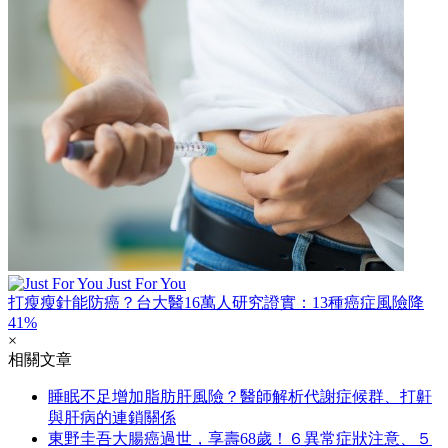
Just For You
打瘦瘦針能防癌？台大醫16萬人研究證實：13種癌症風險降
41%
×
相關文章
睡眠不足增加脂肪肝風險？醫師解析代謝症候群、打鼾
與肝病的連鎖關係
東野圭吾大腸癌過世，享壽68歲！６異常症狀注意、５