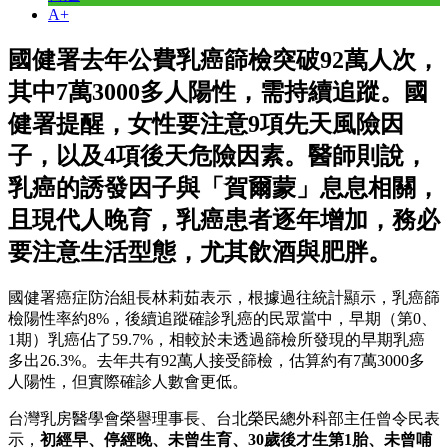
A+
國健署去年公費乳癌篩檢突破92萬人次，
其中7萬3000多人陽性，需持續追蹤。國
健署提醒，女性要注意9項先天風險因
子，以及4項後天危險因素。醫師則說，
乳癌的誘發因子與「賀爾蒙」息息相關，
且現代人晚育，乳癌患者逐年增加，務必
要注意生活型態，尤其飲酒與肥胖。
國健署癌症防治組長林莉茹表示，根據過往統計顯示，乳癌篩
檢陽性率約8%，後續追蹤確診乳癌的民眾當中，早期（第0、
1期）乳癌佔了59.7%，相較於未透過篩檢所發現的早期乳癌
多出26.3%。去年共有92萬人接受篩檢，估算約有7萬3000多
人陽性，但實際確診人數會更低。
台灣乳房醫學會榮譽理事長、台北榮民總外科部主任曾令民表
示，
初經早、停經晚、未曾生育、30歲後才生第1胎、未曾哺