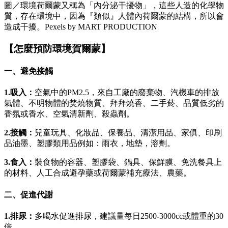
圖／環境荷爾蒙又稱為「內分泌干擾物」，這些人造的化學物
質，存在環境中，因為『類似』人體內荷爾蒙的結構，所以會
造成干擾。Pexels by MART PRODUCTION
【怎麼預防環境賀爾蒙】
一、避免接觸
1.吸入：
空氣中的PM2.5，來自工廠的廢棄物、汽機車的排放
氣體、不明物體的焚燒物質、拜拜燒香、二手菸、品質低劣的
香氛或香水、空氣清新劑、殺蟲劑。
2.接觸：
兒童玩具、化妝品、保養品、清潔用品、家俱、印刷
品油墨、塑膠類用品例如：雨衣，地墊，溶劑。
3.食入：
裝食物的容器、塑膠袋、鍋具、保鮮膜、免洗餐具上
的材料、人工合成避孕藥或荷爾蒙補充療法、農藥。
二、促進代謝
1.排尿：
多喝水促進排尿，建議量每日2500-3000cc或體重的30
倍。