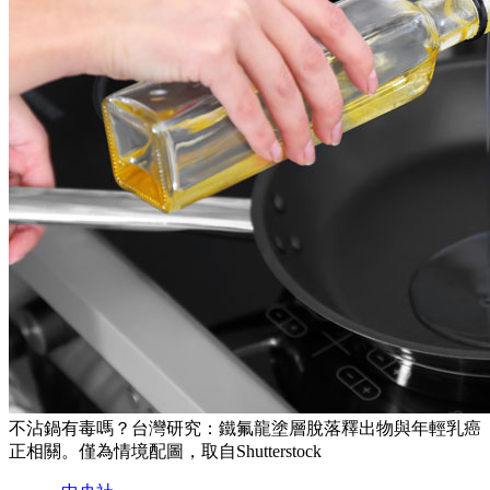
不沾鍋有毒嗎？台灣研究：鐵氟龍塗層脫落釋出物與年輕乳癌
正相關。僅為情境配圖，取自Shutterstock