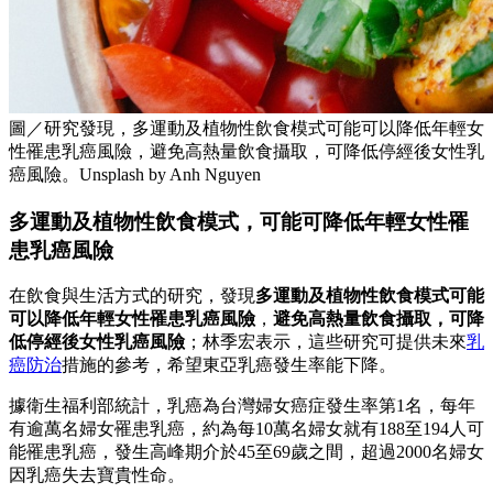
圖／研究發現，多運動及植物性飲食模式可能可以降低年輕女
性罹患乳癌風險，避免高熱量飲食攝取，可降低停經後女性乳
癌風險。Unsplash by Anh Nguyen
多運動及植物性飲食模式，可能可降低年輕女性罹
患乳癌風險
在飲食與生活方式的研究，發現
多運動及植物性飲食模式可能
可以降低年輕女性罹患乳癌風險
，
避免高熱量飲食攝取，可降
低停經後女性乳癌風險
；林季宏表示，這些研究可提供未來
乳
癌防治
措施的參考，希望東亞乳癌發生率能下降。
據衛生福利部統計，乳癌為台灣婦女癌症發生率第1名，每年
有逾萬名婦女罹患乳癌，約為每10萬名婦女就有188至194人可
能罹患乳癌，發生高峰期介於45至69歲之間，超過2000名婦女
因乳癌失去寶貴性命。