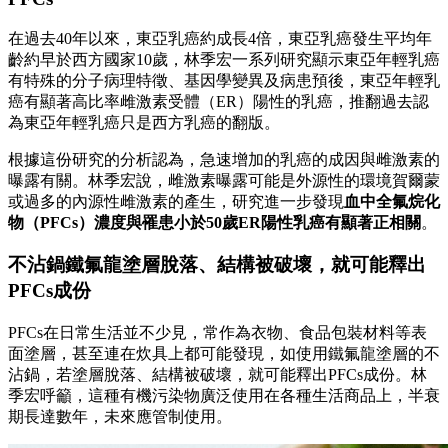
在過去40年以來，東亞乳癌約成長4倍，東亞乳癌發生平均年
齡約早於西方國家10歲，林季宏一系列研究顯示東亞年輕乳癌
有特殊的分子病理特徵、基因學變異及病患預後，東亞年輕乳
癌有顯著高比率雌激素受體（ER）陽性的乳癌，推翻過去認
為東亞年輕乳癌只是西方乳癌的翻版。
根據這份研究的分析認為，急速增加的乳癌的成因與雌激素的
曝露有關。林季宏說，雌激素曝露可能是外源性的環境賀爾蒙
或過多的內源性雌激素的產生，研究進一步發現
血中全氟烷化
物（PFCs）濃度與罹患小於50歲ER陽性乳癌有顯著正相關
。
不沾鍋鐵氟龍塗層脫落、結構被破壞，就可能釋出
PFCs成份
PFCs在日常生活並不少見，常作為衣物、食品包裝材料等表
面塗層，甚至連在炊具上都可能發現，如使用鐵氟龍塗層的不
沾鍋，若塗層脫落、結構被破壞，就可能釋出PFCs成份。林
季宏呼籲，這種有機污染物廣泛使用在各種生活商品上，半衰
期長達數年，未來應管制使用。