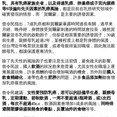
乳、具有乳癌家族史者，以及得過乳癌、卵巢癌或子宮內膜癌
等9項偏向先天因素的乳癌風險
，都是目前在乳癌研究領域中
確實發現的情形，而「賀爾蒙」是主要的誘發因素。
曾令民指出，7成乳癌都和賀爾蒙暴露時間過長有關，過早來
月經、晚停經，身體接受賀爾蒙刺激的時間就會拉長，雖然賀
爾蒙並非乳癌的啟動因子，但卻是相當重要的誘發因子；30歲
前生產、親餵母乳超過2年，某種程度上都是對身體的保護，
但台灣近年晚育狀況嚴重，或者母親得返回職場，因此無法親
餵母乳，都讓保護逐漸消失。
除了先天性的風險因子也要注意生活習慣，避免後天的影響。
曾令民說，國人
飲酒
的狀況愈來愈普遍，尤其女性在職場上逐
漸展露頭角，許多應酬的場合增加喝酒的機會，另外則是
國人
飲食精緻化
，連帶也產生
肥胖
的問題，許多
食品添加劑
都會增
加乳癌罹患的風險。
曾令民建議，
女性要預防乳癌，若可以的話儘早生產、親餵母
乳，定期運動、節制飲酒，一周不要超過3瓶啤酒，或3次烈
酒，每次不超過45c.c
，飲酒因素會增加1成多的風險；
同時得
避開塑膠袋盛裝熱食的餐點，反覆油炸的食物
等等。