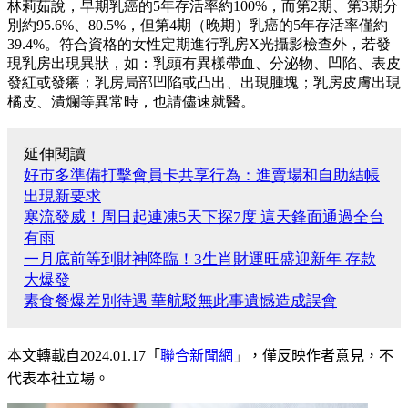
林莉茹說，早期乳癌的5年存活率約100%，而第2期、第3期分
別約95.6%、80.5%，但第4期（晚期）乳癌的5年存活率僅約
39.4%。符合資格的女性定期進行乳房X光攝影檢查外，若發
現乳房出現異狀，如：乳頭有異樣帶血、分泌物、凹陷、表皮
發紅或發癢；乳房局部凹陷或凸出、出現腫塊；乳房皮膚出現
橘皮、潰爛等異常時，也請儘速就醫。
延伸閱讀
好市多準備打擊會員卡共享行為：進賣場和自助結帳
出現新要求
寒流發威！周日起連凍5天下探7度 這天鋒面通過全台
有雨
一月底前等到財神降臨！3生肖財運旺盛迎新年 存款
大爆發
素食餐爆差別待遇 華航駁無此事遺憾造成誤會
本文轉載自
2024.01.17
「
聯合新聞網
」
，僅反映作者意見，不
代表本社立場。