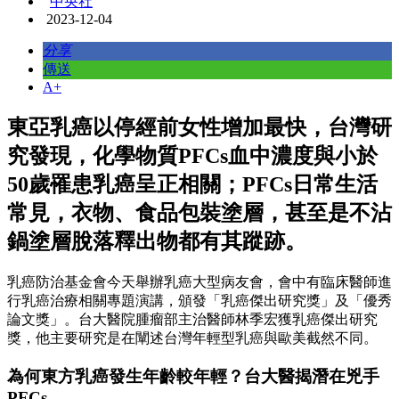
中央社
2023-12-04
分享
傳送
A+
東亞乳癌以停經前女性增加最快，台灣研
究發現，化學物質PFCs血中濃度與小於
50歲罹患乳癌呈正相關；PFCs日常生活
常見，衣物、食品包裝塗層，甚至是不沾
鍋塗層脫落釋出物都有其蹤跡。
乳癌防治基金會今天舉辦乳癌大型病友會，會中有臨床醫師進
行乳癌治療相關專題演講，頒發「乳癌傑出研究獎」及「優秀
論文獎」。台大醫院腫瘤部主治醫師林季宏獲乳癌傑出研究
獎，他主要研究是在闡述台灣年輕型乳癌與歐美截然不同。
為何東方乳癌發生年齡較年輕？台大醫揭潛在兇手
PFCs