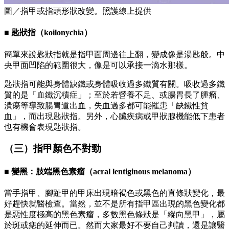
圖／指甲或指頭形狀改變。照護線上提供
■ 匙狀指（koilonychia）
簡單來說匙狀指就是指甲面周邊往上翻，變成像是湯匙般。中
央甲面凹陷的範圍很大，像是可以承接一滴水那樣。
匙狀指可能與身體缺鐵或身體吸收過多鐵質有關。吸收過多鐵
質的是「血鐵沉積症」；至於若營養不足、或腸胃長了腫瘤、
潰瘍等導致腸胃道出血，失血過多都可能罹患「缺鐵性貧
血」，而出現匙狀指。另外，心臟疾病或甲狀腺機能低下患者
也有機會表現匙狀指。
（三）指甲顏色不對勁
■ 變黑：肢端黑色素瘤（acral lentiginous melanoma）
當手指甲、腳趾甲的甲床出現暗褐色或黑色的直條狀變化，最
好趕快就醫檢查。當然，並不是所有指甲區出現的黑色變化都
是惡性度極高的黑色素瘤，多數黑色條狀是「縱向黑甲」，屬
於斑或痣的延伸而已。然而大家最好不要自己判讀，還是讓醫