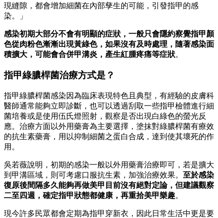
現縫隙，都會增加細菌在內部孳生的可能，引發指甲的感
染。」
感染初期大部分不會有明顯的症狀，一般只會隱約察覺指甲顏
色從肉粉色漸漸出現黃綠色，如果沒有及時處理，隨著感染面
積擴大，可能會合併甲溝炎，產生紅腫疼痛等症狀
。
指甲綠膿桿菌治療方式是？
指甲綠膿桿菌感染因為臨床表現特色且典型，有經驗的皮膚科
醫師通常能夠立即診斷，也可以透過刮取一些指甲檢體進行細
菌培養或是使用伍氏燈照射，觀察是否出現白綠色的螢光反
應。治療方面以外用藥膏為主要選擇，塗抹對綠膿桿菌有療效
的抗生素藥膏，用以抑制細菌之蛋白合成，達到使其壞死的作
用。
吳若薇說明，初期的感染一般以外用藥膏治療即可，若是擴大
到甲溝區域，則可考慮口服抗生素，加強治療效果。
至於感染
復原後間隔多久能夠再做美甲目前沒有絕對定論，但建議觀察
二至四週，確定指甲狀態都健康，再重拾美甲樂趣
。
現今許多民眾都會定期為指甲穿新衣，因此日常生活中更是要