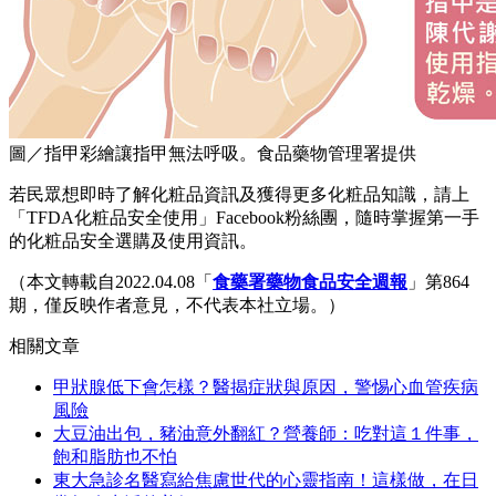
圖／指甲彩繪讓指甲無法呼吸。食品藥物管理署提供
若民眾想即時了解化粧品資訊及獲得更多化粧品知識，請上
「TFDA化粧品安全使用」Facebook粉絲團，隨時掌握第一手
的化粧品安全選購及使用資訊。
（本文轉載自2022.04.08「
食藥署藥物食品安全週報
」第864
期，僅反映作者意見，不代表本社立場。）
相關文章
甲狀腺低下會怎樣？醫揭症狀與原因，警惕心血管疾病
風險
大豆油出包，豬油意外翻紅？營養師：吃對這１件事，
飽和脂肪也不怕
東大急診名醫寫給焦慮世代的心靈指南！這樣做，在日