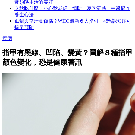
常領略生活的美好
立秋吃什麼？小心秋老虎！慎防「夏季流感」中醫揭４
養生心法
孤獨與空汙竟傷腦？WHO最新６大指引：45%認知症可
提早預防
疾病
指甲有黑線、凹陷、變黃？圖解８種指甲
顏色變化，恐是健康警訊