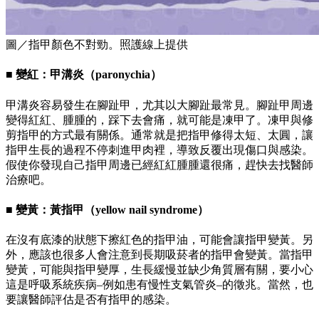
圖／指甲顏色不對勁。照護線上提供
■ 變紅：甲溝炎（paronychia）
甲溝炎容易發生在腳趾甲，尤其以大腳趾最常見。腳趾甲周邊
變得紅紅、腫腫的，踩下去會痛，就可能是凍甲了。凍甲與修
剪指甲的方式最有關係。通常就是把指甲修得太短、太圓，讓
指甲生長的過程不停刺進甲肉裡，導致反覆出現傷口與感染。
假使你發現自己指甲周邊已經紅紅腫腫還很痛，趕快去找醫師
治療吧。
■ 變黃：黃指甲（yellow nail syndrome）
在沒有底漆的狀態下擦紅色的指甲油，可能會讓指甲變黃。另
外，應該也很多人會注意到長期吸菸者的指甲會變黃。當指甲
變黃，可能與指甲變厚，生長緩慢並缺少角質層有關，要小心
這是呼吸系統疾病–例如患有慢性支氣管炎–的徵兆。當然，也
要讓醫師評估是否有指甲的感染。