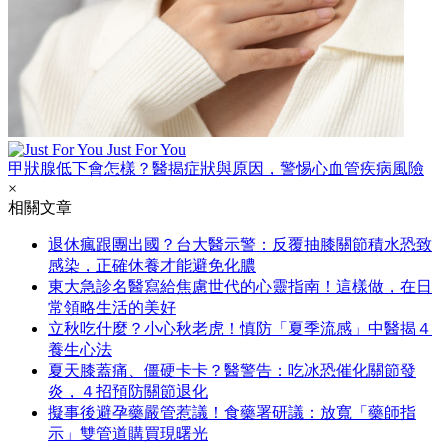
Just For You
甲狀腺低下會怎樣？醫揭症狀與原因，警惕心血管疾病風險
×
相關文章
退休瘋跟團出國？台大醫示警：反覆抽膝關節積水恐致
感染，正確休養才能避免化膿
東大急診名醫寫給焦慮世代的心靈指南！這樣做，在日
常領略生活的美好
立秋吃什麼？小心秋老虎！慎防「夏季流感」中醫揭４
養生心法
夏天膝蓋痛、僵硬卡卡？醫警告：吃冰恐催化關節發
炎，４招預防關節退化
擬事後避孕藥嚴管惹議！食藥署研議：放寬「藥師指
示」雙管道購買現曙光