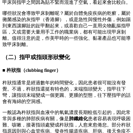
甲床與指甲之間因為貼不緊而混進了空氣，看起來會比較白。
哪些狀況會導致甲床剝離呢？屬於自體免疫疾病的乾癬，屬於
黴菌感染的灰指甲（香港腳），或是急性與慢性外傷，例如踢
到東西讓腳趾的趾甲翻起來，或喜歡自己一直用尖物亂摳指甲
區，又或需要大量用手工作的職業病，都有可能出現甲床剝
離。值得注意的是，作美甲時的一些強化、黏著產品也可能導
致甲床剝離。
（二）指甲或指頭形狀變化
■ 杵狀指（clubbing finger）
杵狀指通常是經過數年的時間變化，因此患者很可能沒有發
覺。不過，杵狀指還挺有特色的，末端指頭變大，指甲往下
彎，讓指頭末端變成一個更圓、更腫的型態，往下壓指甲的話
會有海綿的空洞感。
一般認為杵狀指與血液中的氧氣濃度長期較低引起的，因此常
常與多種的肺部疾病有關，像是
肺纖維化
患者容易表現呼吸困
難、咳嗽，接著指頭處變成杵狀指，人愈來愈倦怠。部分杵狀
指原因則與心血管疾病、發炎性腸道疾病、肝病、後天免疫不