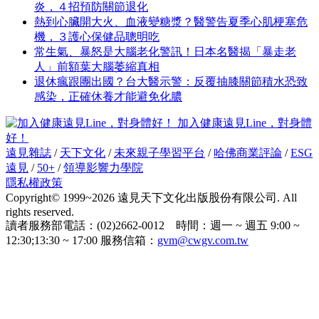
炎，４招預防關節退化
熱到心臟開大火、血液變糖漿？醫警告夏季心肌梗塞危
機，３護心保健品聰明吃
常生氣、暴怒是大腦老化警訊！日本名醫揭「暴走老
人」前額葉大腦萎縮真相
退休瘋跟團出國？台大醫示警：反覆抽膝關節積水恐致
感染，正確休養才能避免化膿
加入健康遠見Line，對身體
好！
遠見雜誌
/
天下文化
/
未來親子學習平台
/
哈佛商業評論
/
ESG
遠見
/
50+
/
領導影響力學院
隱私權政策
Copyright© 1999~2026 遠見天下文化出版股份有限公司. All
rights reserved.
讀者服務部電話：(02)2662-0012 時間：週一 ~ 週五 9:00 ~
12:30;13:30 ~ 17:00 服務信箱：
gvm@cwgv.com.tw