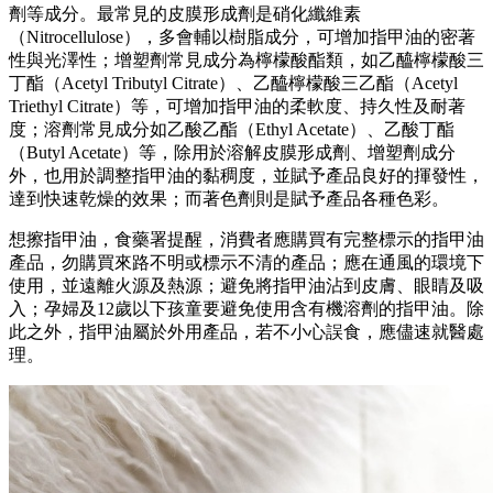
劑等成分。最常見的皮膜形成劑是硝化纖維素
（Nitrocellulose），多會輔以樹脂成分，可增加指甲油的密著
性與光澤性；增塑劑常見成分為檸檬酸酯類，如乙醯檸檬酸三
丁酯（Acetyl Tributyl Citrate）、乙醯檸檬酸三乙酯（Acetyl
Triethyl Citrate）等，可增加指甲油的柔軟度、持久性及耐著
度；溶劑常見成分如乙酸乙酯（Ethyl Acetate）、乙酸丁酯
（Butyl Acetate）等，除用於溶解皮膜形成劑、增塑劑成分
外，也用於調整指甲油的黏稠度，並賦予產品良好的揮發性，
達到快速乾燥的效果；而著色劑則是賦予產品各種色彩。
想擦指甲油，食藥署提醒，消費者應購買有完整標示的指甲油
產品，勿購買來路不明或標示不清的產品；應在通風的環境下
使用，並遠離火源及熱源；避免將指甲油沾到皮膚、眼睛及吸
入；孕婦及12歲以下孩童要避免使用含有機溶劑的指甲油。除
此之外，指甲油屬於外用產品，若不小心誤食，應儘速就醫處
理。