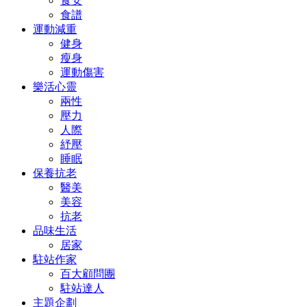
食安
食譜
運動減重
健身
瘦身
運動傷害
樂活心靈
兩性
壓力
人際
紓壓
睡眠
保養抗老
醫美
美容
抗老
品味生活
居家
駐站作家
百大顧問團
駐站達人
主題企劃