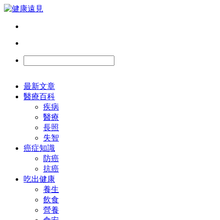
最新文章
醫療百科
疾病
醫療
長照
失智
癌症知識
防癌
抗癌
吃出健康
養生
飲食
營養