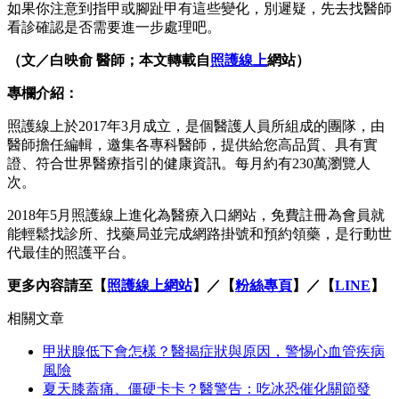
如果你注意到指甲或腳趾甲有這些變化，別遲疑，先去找醫師
看診確認是否需要進一步處理吧。
（文／白映俞 醫師；本文轉載自
照護線上
網站）
專欄介紹：
照護線上於2017年3月成立，是個醫護人員所組成的團隊，由
醫師擔任編輯，邀集各專科醫師，提供給您高品質、具有實
證、符合世界醫療指引的健康資訊。每月約有230萬瀏覽人
次。
2018年5月照護線上進化為醫療入口網站，免費註冊為會員就
能輕鬆找診所、找藥局並完成網路掛號和預約領藥，是行動世
代最佳的照護平台。
更多內容請至【
照護線上網站
】／【
粉絲專頁
】／【
LINE
】
相關文章
甲狀腺低下會怎樣？醫揭症狀與原因，警惕心血管疾病
風險
夏天膝蓋痛、僵硬卡卡？醫警告：吃冰恐催化關節發