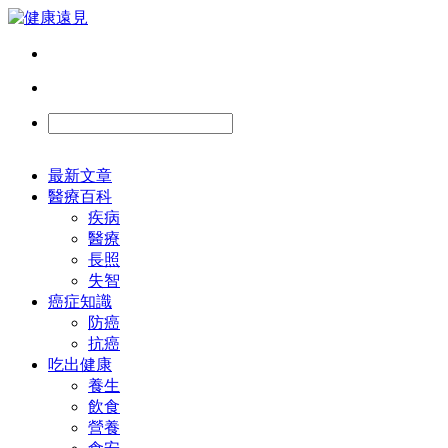
最新文章
醫療百科
疾病
醫療
長照
失智
癌症知識
防癌
抗癌
吃出健康
養生
飲食
營養