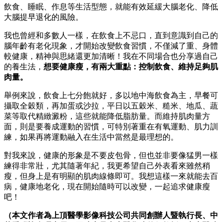
飲食、睡眠、作息等生活型態，就能有效延緩大腦老化、降低
大腦提早退化的風險。
我也曾經和多數人一樣，在飲食上不忌口，直到意識到自己的
腦年齡有老化現象，才開始改變飲食習慣，不僅減了重、身體
較健康，精神與思緒還更加清晰！我在不同場合也分享過自己
的養生法，
想要健康瘦，有兩大重點：控制飲食、維持足夠肌
肉量。
舉例來說，飲食上七分飽就好，多以地中海飲食為主，早餐可
攝取全穀類，再加蛋或沙拉，平日以五穀米、糙米、地瓜、蔬
菜等取代精緻澱粉，這些就能降低脂肪量。而維持肌肉量方
面，則是要養成運動的習慣，可特別著重在有氧運動、肌力訓
練，如果再將運動融入在生活中當然是最理想的。
對我來說，健康的形象是不要皮包骨，但也並非要像猛男一樣
練得非常壯，尤其隨著年紀，我更希望自己外表看來雖然稍
瘦，但身上是有明顯的肌肉線條即可。我想這樣一來就能去百
病，健康地老化，現在開始隨時可以改變，一起追求健康瘦
吧！
（本文作者為上頂醫學影像科技公司共同創辦人暨執行長、中