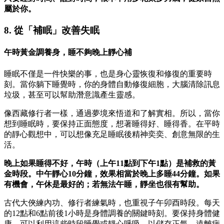
屬於你。
8. 從「補眠」改善失眠
午時黃金調養身，睡不夠晚上靜心補
睡眠不僅是一件快樂的事，也是身心靈恢復和修復的重要時
刻。當你躺下睡覺時，你的身體自動修復細胞，大腦清除訊息
垃圾，甚至可以幫助潛意識產生靈感。
像西藏修行者一樣，通過夢境來悟道和了解實相。所以，當你
想到睡眠時，要保持正面態度，想著睡得好、睡得香。在平時
的靜心觀想中，可以想像充足睡眠後精神奕奕、創意無限的生
活。
晚上如果睡得不好，午時（上午11點到下午1點）是補救的黃
金時段。中午靜心10分鐘，效果相當於晚上多睡44分鐘。如果
有機會，午休是最好的；若無法午睡，靜坐也很有幫助。
古代大俠練內功、修行者練氣時，也重視子午卯酉時段。每天
的12點和6點前後1小時是身體調養的關鍵時刻。要保持身體健
康，可以利用這些時段睡覺或靜心呼吸，以儲存正氣，遠離病