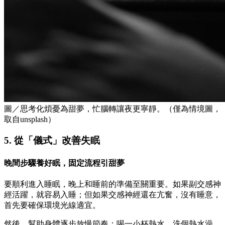
圖／思考化煩憂為甜夢，忙腦轉讓夜更寧靜。（僅為情境圖，
取自unsplash）
5. 從「儀式」改善失眠
晚間步驟養好眠，固定流程引甜夢
要順利進入睡眠，晚上和睡前的準備至關重要。如果副交感神
經活躍，就容易入睡；但如果交感神經還在亢奮，沒有睡意，
首先要確保環境光線適宜。
然後，幫助身體逐步放慢節奏：喝一小杯熱水、洗個熱水澡、