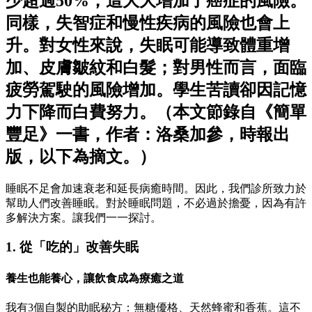
少超過50%，這大大增加了癌症的風險。
同樣，失智症和慢性疾病的風險也會上
升。對女性來說，失眠可能導致體重增
加、皮膚皺紋和白髮；對男性而言，面臨
疲勞駕駛的風險增加。學生苦讀卻因記憶
力下降而白費努力。（本文節錄自《簡單
豐足》一書，作者：洛桑加參，時報出
版，以下為摘文。）
睡眠不足會加速衰老和延長病癒時間。因此，我們診所致力於
幫助人們改善睡眠。對於睡眠問題，不必過於擔憂，因為有許
多解決方案。讓我們一一探討。
1. 從「吃的」改善失眠
養生也能養心，讓飲食成為療癒之道
我有3個自製的助眠秘方：無糖優格、天然蜂蜜和香蕉。這不