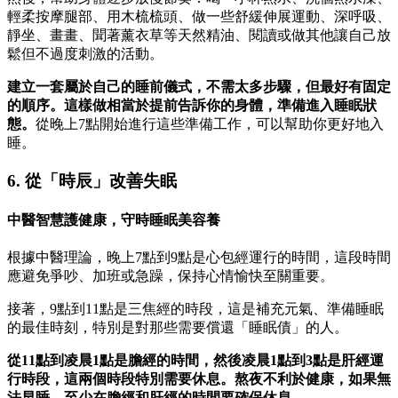
輕柔按摩腿部、用木梳梳頭、做一些舒緩伸展運動、深呼吸、
靜坐、畫畫、聞著薰衣草等天然精油、閱讀或做其他讓自己放
鬆但不過度刺激的活動。
建立一套屬於自己的睡前儀式，不需太多步驟，但最好有固定
的順序。這樣做相當於提前告訴你的身體，準備進入睡眠狀
態。
從晚上7點開始進行這些準備工作，可以幫助你更好地入
睡。
6. 從「時辰」改善失眠
中醫智慧護健康，守時睡眠美容養
根據中醫理論，晚上7點到9點是心包經運行的時間，這段時間
應避免爭吵、加班或急躁，保持心情愉快至關重要。
接著，9點到11點是三焦經的時段，這是補充元氣、準備睡眠
的最佳時刻，特別是對那些需要償還「睡眠債」的人。
從11點到凌晨1點是膽經的時間，然後凌晨1點到3點是肝經運
行時段，這兩個時段特別需要休息。熬夜不利於健康，如果無
法早睡，至少在膽經和肝經的時間要確保休息。