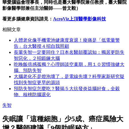
華愛腦協會理事長，同時也是臺大醫學院兼任教授，臺大醫院
影像醫學部兼任主治醫師——曾文毅）
看更多腦健康資訊請見
：
AcroViz上頂醫學影像科技
相關文章
人體老化像手機電池健康度衰退！痠痛是「低電量警
告」台大醫授４招自我照顧
長輩失智一定要同住？日本名醫顛覆認知：獨居更防失
智惡化，２招鍛鍊大腦
吃晚飯倍感孤獨？心理師談空巢期，用１０習慣強健大
腦、預防失智
大腦老化不是燈泡壞了，是電線先壞？科學家新研究疑
找到失智症更早的源頭
預防失智症怎麼吃？醫揭５大抗發炎益腦好食，全穀
物、核桃防腦退化
失智
失眠讓「這種細胞」少5成、癌症風險大
增？醫師建議「9個助眠秘方」