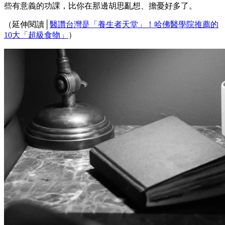
些有意義的功課，比你在那邊胡思亂想、擔憂好多了。
（延伸閱讀│
醫讚台灣是「養生者天堂」！哈佛醫學院推薦的
10大「超級食物」
）