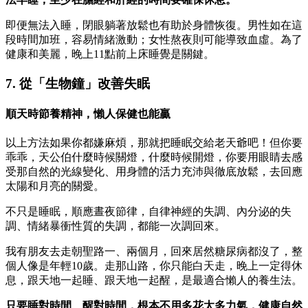
即便無法入睡，閉眼躺著放鬆也有助於身體恢復。男性如在這
段時間加班，容易情緒激動；女性熬夜則可能導致血虛。為了
健康和美麗，晚上11點前上床睡覺是關鍵。
7. 從「生物鐘」改善失眠
順天時節養精神，懶人保健也能贏
以上方法如果你都嫌麻煩，那就把睡眠交給老天爺吧！但你要
乖乖，天公伯什麼時候關燈，什麼時候開燈，你要用眼睛去感
受那自然的光線變化、用身體的活力充沛與徹底放鬆，去回應
太陽和月亮的關愛。
不只是睡眠，順應晝夜節律，自律神經的失調、內分泌的失
調、情緒暴衝性質的失調，都能一次調回來。
我有朋友去走朝聖路一、兩個月，回來居然糖尿病都沒了，整
個人像是年輕10歲。走那山路，你只能白天走，晚上一定得休
息，跟天地一起睡、跟天地一起醒，是最適合懶人的養生法。
只要睡對時間、醒對時間，根本不用多花太多力氣，健康自然