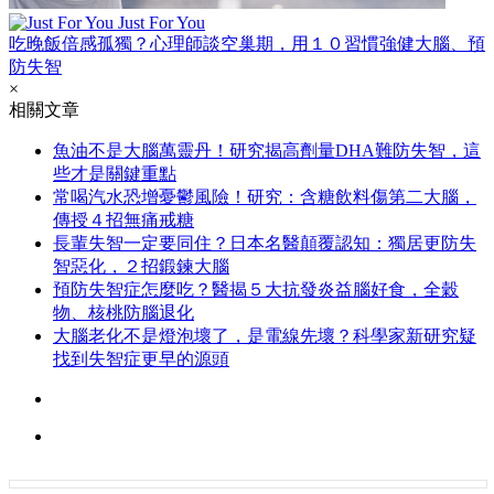
Just For You
吃晚飯倍感孤獨？心理師談空巢期，用１０習慣強健大腦、預
防失智
×
相關文章
魚油不是大腦萬靈丹！研究揭高劑量DHA難防失智，這
些才是關鍵重點
常喝汽水恐增憂鬱風險！研究：含糖飲料傷第二大腦，
傳授４招無痛戒糖
長輩失智一定要同住？日本名醫顛覆認知：獨居更防失
智惡化，２招鍛鍊大腦
預防失智症怎麼吃？醫揭５大抗發炎益腦好食，全穀
物、核桃防腦退化
大腦老化不是燈泡壞了，是電線先壞？科學家新研究疑
找到失智症更早的源頭