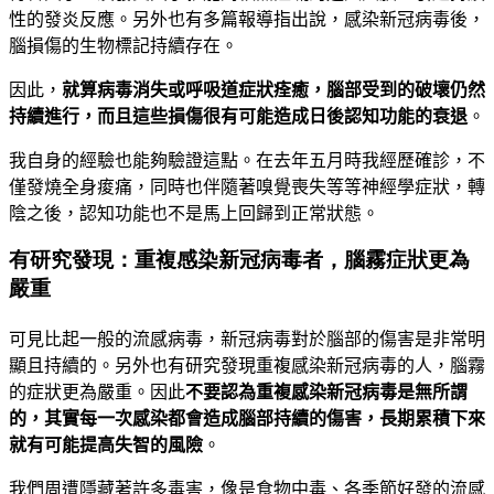
性的發炎反應。另外也有多篇報導指出說，感染新冠病毒後，
腦損傷的生物標記持續存在。
因此，
就算病毒消失或呼吸道症狀痊癒，腦部受到的破壞仍然
持續進行，而且這些損傷很有可能造成日後認知功能的衰退
。
我自身的經驗也能夠驗證這點。在去年五月時我經歷確診，不
僅發燒全身痠痛，同時也伴隨著嗅覺喪失等等神經學症狀，轉
陰之後，認知功能也不是馬上回歸到正常狀態
。
有研究發現：重複感染新冠病毒者，腦霧症狀更為
嚴重
可見比起一般的流感病毒，新冠病毒對於腦部的傷害是非常明
顯且持續的。另外也有研究發現重複感染新冠病毒的人，腦霧
的症狀更為嚴重。因此
不要認為重複感染新冠病毒是無所謂
的，其實每一次感染都會造成腦部持續的傷害，長期累積下來
就有可能提高失智的風險
。
我們周遭隱藏著許多毒害，像是食物中毒、各季節好發的流感