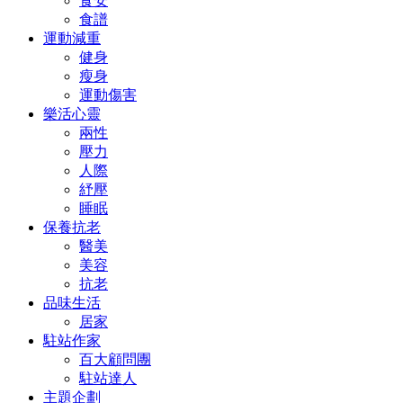
食安
食譜
運動減重
健身
瘦身
運動傷害
樂活心靈
兩性
壓力
人際
紓壓
睡眠
保養抗老
醫美
美容
抗老
品味生活
居家
駐站作家
百大顧問團
駐站達人
主題企劃