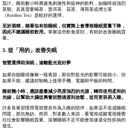
茄汁。睡前數小時應避免刺激性和提神的飲料，如咖啡或強烈
茶類。若真需要喝茶，普洱茶、花茶、薄荷茶或博士茶
（Rooibos Tea）是較好的選擇。
至於酒精，雖看似有助睡眠，但實際上會導致睡眠質量下降，
因此不建議睡前飲用。
掌握這些飲食原則，有助於改善睡眠質
量。
3. 從「用的」改善失眠
智慧選擇助深眠，遠離藍光迎好夢
如果你能睡得像豬一樣香甜，那你對藍光的影響可能很小。但
如果不能，建議控制晚上使用手機、電腦和平板的時間。
睡前幾小時，應該盡量減少亮度強烈的光源，轉而使用柔和的
光線，以幫助大腦從興奮狀態過渡到放鬆，從而更容易入睡。
許多長輩習慣用電視聲音作為入睡的陪伴，如果這不造成睡眠
問題，那也無妨。然而，對多數人來說，看電視或聽電視睡覺
往往會影響睡眠質量。深層睡眠不足可能會加速退化性疾病的
發生。