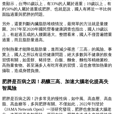
查顯示，台灣65歲以上，有33%的人屬於過重；19歲以上，有
約50%的人屬於過重或肥胖。也就是說，國人有將近一半比例
面臨過重與肥胖的問題。
另外，還要判斷內臟脂肪堆積情況，最簡單的方法就是量腰
圍。2017年至2020年國民營養健康調查也指出，國人19歲以
上，有超過五成的人腰圍過大。整體看來，國人不僅普遍體重
過重，而且脂肪量過高。
控制熱量才能降低脂肪量，進而減少罹患「三高」的風險。事
實上，國人之所以有這些健康問題，絕大多數與不健康的飲食
習慣有關，如蛋餅、豬排堡、白飯、麵食、麵包等精緻澱粉、
高熱量食物。甚至滿多人有吃宵夜的習慣，這也會增加熱量的
攝取，造成身體負擔。
肥胖是百病之因！易釀三高、加速大腦老化提高失
智風險
肥胖是百病之因！許多常見的慢性病，如中風、高血壓、高血
脂、高血糖等，多與肥胖有關。不僅如此，2022年刊登於
《JAMA Network Open》一項研究發現，肥胖也會加速大腦老