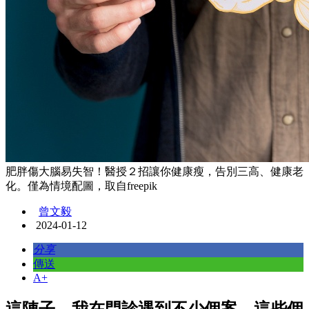
肥胖傷大腦易失智！醫授２招讓你健康瘦，告別三高、健康老
化。僅為情境配圖，取自freepik
曾文毅
2024-01-12
分享
傳送
A+
這陣子，我在門診遇到不少個案，這些個