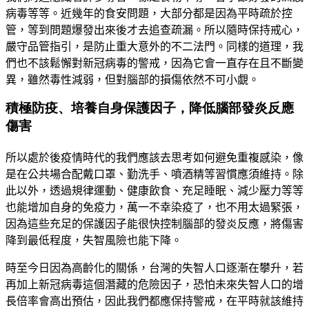
病毒等等。近幾年的食安問題，大部分都是因為平時疏於控
管，等到問題爆發出來後才去追查疏漏
。
所以隨時保持戒心，
嚴守品管指引，是防止重大意外的不二法門。同樣的道理，我
們也不該鬆懈對新冠病毒的警戒，因為它會一直存在且不斷變
異，雖然毒性減弱，但對腦部的損傷依然不可小覷。
積極防疫、培養自身保護因子，降低腦部發炎反應
傷害
所以處於後疫情時代的我們應該去思考如何避免重複感染，像
是在公共場合配戴口罩、勤洗手、噴酒精等習慣應須維持。除
此以外，透過規律運動、健康飲食、充足睡眠、減少壓力等等
也能增加自身的免疫力，萬一不幸染疫了，也不用太過緊張，
因為這些充足的保護因子能很快控制腦部的發炎反應，將傷害
降到最低程度，失智風險也能下降。
時至今日因為高齡化的關係，台灣的失智人口逐漸在攀升，若
再加上新冠病毒這個潛藏的危險因子，恐怕未來失智人口的增
長倍率會高出預估，因此我們都應保持警戒，在平時就該維持