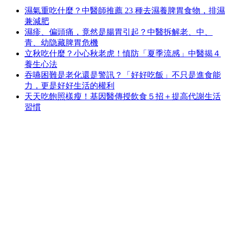
濕氣重吃什麼？中醫師推薦 23 種去濕養脾胃食物，排濕
兼減肥
濕疹、偏頭痛，竟然是腸胃引起？中醫拆解老、中、
青、幼隐藏脾胃危機
立秋吃什麼？小心秋老虎！慎防「夏季流感」中醫揭４
養生心法
吞嚥困難是老化還是警訊？「好好吃飯」不只是進食能
力，更是好好生活的權利
天天吃飽照樣瘦！基因醫傳授飲食５招＋提高代謝生活
習慣