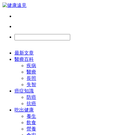
最新文章
醫療百科
疾病
醫療
長照
失智
癌症知識
防癌
抗癌
吃出健康
養生
飲食
營養