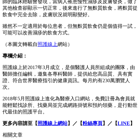
師的臨床經驗會發現，當病人罹患慢性濕疹及皮膚發炎，做了
其他檢查卻顯示一切正常，後來進行了無麩質飲食，將麩質從
飲食中完全去除，皮膚狀況就明顯變好。
雖然不一定適用於每位患者，但無麩質飲食仍是個值得一試，
可能可以改善濕疹的飲食方式。
（本圖文轉載自
照護線上
網站）
專欄介紹：
照護線上於2017年3月成立，是個醫護人員所組成的團隊，由
醫師擔任編輯，邀集各專科醫師，提供給您高品質、具有實
證、符合世界醫療指引的健康資訊。每月約有230萬瀏覽人
次。
2018年5月照護線上進化為醫療入口網站，免費註冊為會員就
能輕鬆找診所、找藥局並完成網路掛號和預約領藥，是行動世
代最佳的照護平台。
更多內容請至【
照護線上網站
】／【
粉絲專頁
】／【
LINE
】
相關文章