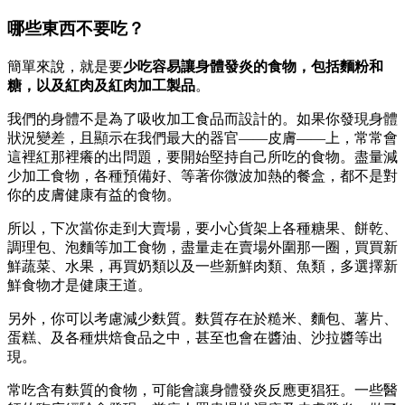
哪些東西不要吃？
簡單來說，就是要
少吃容易讓身體發炎的食物，包括麵粉和
糖，以及紅肉及紅肉加工製品
。
我們的身體不是為了吸收加工食品而設計的。如果你發現身體
狀況變差，且顯示在我們最大的器官——皮膚——上，常常會
這裡紅那裡癢的出問題，要開始堅持自己所吃的食物。盡量減
少加工食物，各種預備好、等著你微波加熱的餐盒，都不是對
你的皮膚健康有益的食物。
所以，下次當你走到大賣場，要小心貨架上各種糖果、餅乾、
調理包、泡麵等加工食物，盡量走在賣場外圍那一圈，買買新
鮮蔬菜、水果，再買奶類以及一些新鮮肉類、魚類，多選擇新
鮮食物才是健康王道。
另外，你可以考慮減少麩質。麩質存在於糙米、麵包、薯片、
蛋糕、及各種烘焙食品之中，甚至也會在醬油、沙拉醬等出
現。
常吃含有麩質的食物，可能會讓身體發炎反應更猖狂。一些醫