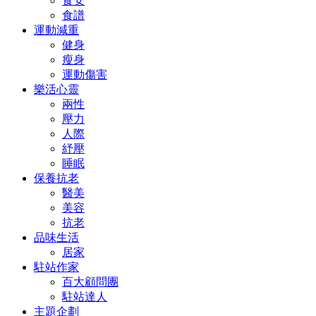
食安
食譜
運動減重
健身
瘦身
運動傷害
樂活心靈
兩性
壓力
人際
紓壓
睡眠
保養抗老
醫美
美容
抗老
品味生活
居家
駐站作家
百大顧問團
駐站達人
主題企劃