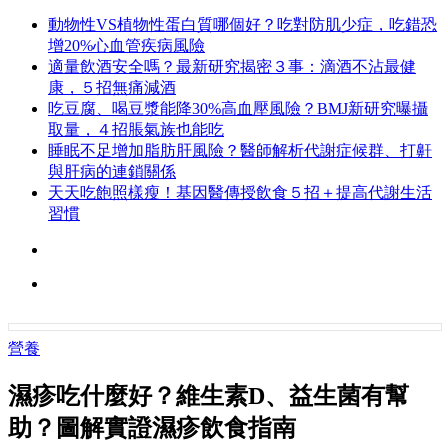
動物性VS植物性蛋白質哪個好？吃對防肌少症，吃錯恐
增20%心血管疾病風險
適量飲酒安全嗎？最新研究揭密３事：滴酒不沾最健
康，５招無痛減酒
吃豆腐、喝豆漿能降30%高血壓風險？BMJ新研究曝攝
取量，４招脹氣族也能吃
睡眠不足增加脂肪肝風險？醫師解析代謝症候群、打鼾
與肝病的連鎖關係
天天吃飽照樣瘦！基因醫傳授飲食５招＋提高代謝生活
習慣
營養
濕疹吃什麼好？維生素D、益生菌有幫
助？圖解實證濕疹飲食指南