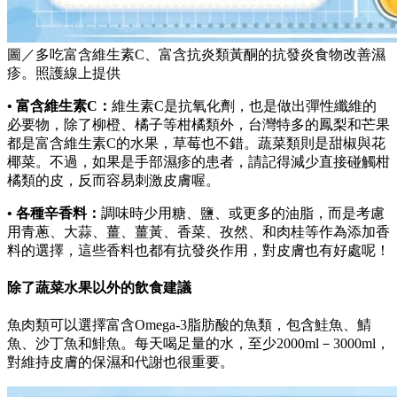
圖／多吃富含維生素C、富含抗炎類黃酮的抗發炎食物改善濕
疹。照護線上提供
• 富含維生素C：
維生素C是抗氧化劑，也是做出彈性纖維的
必要物，除了柳橙、橘子等柑橘類外，台灣特多的鳳梨和芒果
都是富含維生素C的水果，草莓也不錯。蔬菜類則是甜椒與花
椰菜。不過，如果是手部濕疹的患者，請記得減少直接碰觸柑
橘類的皮，反而容易刺激皮膚喔。
• 各種辛香料：
調味時少用糖、鹽、或更多的油脂，而是考慮
用青蔥、大蒜、薑、薑黃、香菜、孜然、和肉桂等作為添加香
料的選擇，這些香料也都有抗發炎作用，對皮膚也有好處呢！
除了蔬菜水果以外的飲食建議
魚肉類可以選擇富含Omega-3脂肪酸的魚類，包含鮭魚、鯖
魚、沙丁魚和鯡魚。每天喝足量的水，至少2000ml－3000ml，
對維持皮膚的保濕和代謝也很重要。