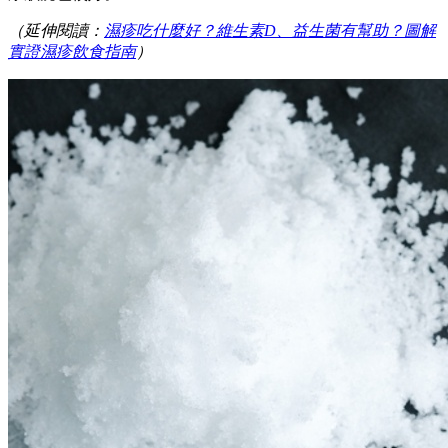
（延伸閱讀：
濕疹吃什麼好？維生素D、益生菌有幫助？圖解
實證濕疹飲食指南
）