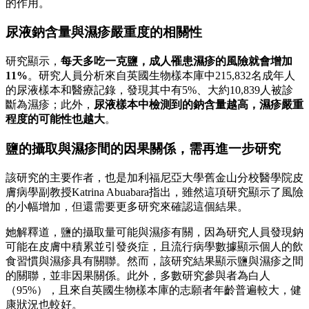
的作用。
尿液鈉含量與濕疹嚴重度的相關性
研究顯示，
每天多吃一克鹽，成人罹患濕疹的風險就會增加
11%
。研究人員分析來自英國生物樣本庫中215,832名成年人
的尿液樣本和醫療記錄，發現其中有5%、大約10,839人被診
斷為濕疹；此外，
尿液樣本中檢測到的鈉含量越高，濕疹嚴重
程度的可能性也越大
。
鹽的攝取與濕疹間的因果關係，需再進一步研究
該研究的主要作者，也是加利福尼亞大學舊金山分校醫學院皮
膚病學副教授Katrina Abuabara指出，雖然這項研究顯示了風險
的小幅增加，但還需要更多研究來確認這個結果。
她解釋道，鹽的攝取量可能與濕疹有關，因為研究人員發現鈉
可能在皮膚中積累並引發炎症，且流行病學數據顯示個人的飲
食習慣與濕疹具有關聯。然而，該研究結果顯示鹽與濕疹之間
的關聯，並非因果關係。此外，多數研究參與者為白人
（95%），且來自英國生物樣本庫的志願者年齡普遍較大，健
康狀況也較好。