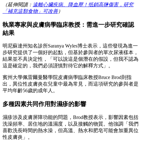
（延伸閱讀：
遠離心臟疾病、降血壓！抵銷高鹽傷害，研究
「補充這類食物」可改善
）
執業專家與皮膚病學臨床教授：需進一步研究確認
結果
明尼蘇達州知名診所Saranya Wyles博士表示，這些發現為進一
步研究提供了一個好的起點，但基於參與者的單次尿液樣本，
結果並不具決定性，「可以說這是個潛在的假設，但我不認為
這是確定的，我們必須謹慎對待它的解釋方式」。
賓州大學佩雷爾曼醫學院皮膚病學臨床教授Bruce Brod則指
出，異位性皮膚炎在兒童中最為常見，而這項研究的參與者是
平均年齡56歲的成年人。
多種因素共同作用對濕疹的影響
濕疹涉及皮膚屏障功能的問題，Brod教授表示，影響因素包括
洗澡頻率、居住地的溫濕度，以及接觸的物質。他強調「我們
喜歡洗長時間的熱水澡，但高溫、熱水和肥皂可能會加重異位
性皮膚炎」。