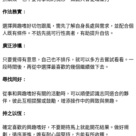
作法務實：
選擇興趣嗜好切勿跟風
，
需先了解自身長處與需求，
並配合個
人既有條件。不妨先挑可行性高者，有助提升自信。
廣泛涉獵：
只要覺得有意思，自己也不排斥，就可以多方去嘗
試看看。一
段時間後，再從中選擇最喜歡的幾個繼續做下去。
尋找同好：
從事和興趣嗜好有關的活動時，可以順便認識志同道
合的夥
伴，彼此互相提醒或鼓勵，增添操作中的興致與樂趣。
持之以恆：
確定喜歡的興趣嗜好，不要期待馬上就能開花結果
。
做好規
劃，循序漸進，唯有耐心與堅持，方能有所收穫。