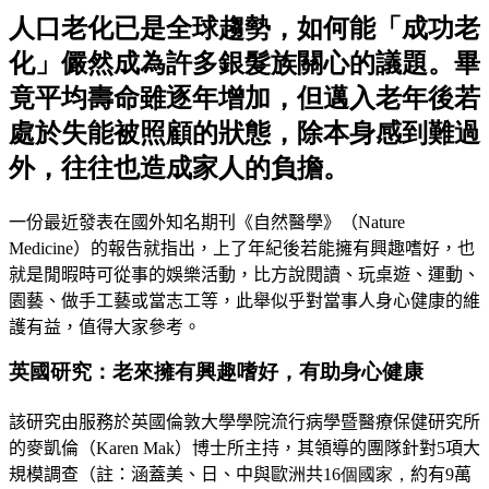
人口老化已是全球趨勢，如何能「成功老
化」儼然成為許多銀髮族關心的議題。畢
竟平均壽命雖逐年增加，但邁入老年後若
處於失能被照顧的狀態，除本身感到難過
外，往往也造成家人的負擔。
一份最近發表在國外知名期刊
《自然醫學》（Nature
Medicine）
的報告就指出，上了年紀後若能擁有興趣嗜好，也
就是閒暇時可從事的娛樂活動，比方說閱讀、玩桌遊
、
運動
、
園藝
、
做手工藝或當志工等，此舉似乎對當事人身心健康的維
護有益，值得大家參考
。
英國研究：老來擁有興趣嗜好，有助身心健康
該研究由服務於英國倫敦大學學院流行病學暨醫療保健研究所
的
麥凱倫（Karen
Mak
）
博士所主持，其領導的團隊針對5項大
規模
調查（註：涵蓋美
、
日
、
中與歐洲共
16個國家，
約有9萬