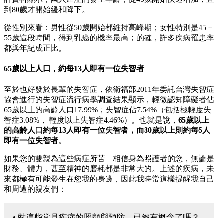
到80歲才開始緩和降下。
從性別來看：男性從50歲開始都維持高峰期；女性特別是45－
55歲這段時間，得到乳癌的機率最高；的確，許多疾病罹患率
都與年紀成正比。
65歲以上人口，約每13人即有一位失智者
至於也好發於長輩的失智症，依衛福部2011年委託台灣失智症
協會進行的失智症流行病學調查結果顯示，輕微認知障礙者佔
65歲以上的高齡人口17.99%；失智症佔7.54%（包括極輕度失
智症3.08%， 輕度以上失智症4.46%）。也就是說，
65歲以上
的高齡人口約每13人即有一位失智者，而80歲以上則約每5人
即有一位失智者
。
如果您的雙親為這些病症所苦，相信身為照護者的您，無論是
財務、體力，甚至精神的磨耗都是非常大的。上述的疾病，未
來都極有可能發生在您我的身邊，因此我時常這樣提醒我自己
和周遭的親友們：
• 對這些常見疾病的照顧與預防，已經有概念了嗎？