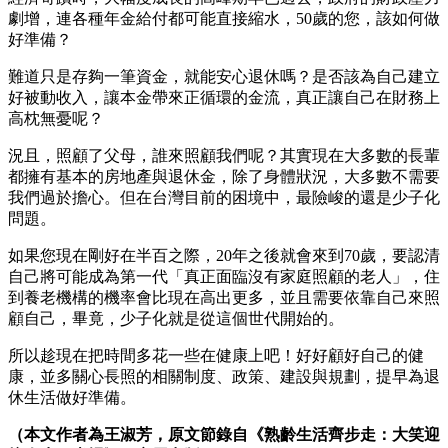
劇增，連各種年金給付都可能直接縮水，50歲的您，該如何做
好準備？
難道只是存夠一筆資金，就能安心退休嗎？是否該為自己建立
好被動收入，讓本金帶來正循環的金流，真正讓自己在財務上
高枕無憂呢？
況且，照顧了父母，誰來照顧我們呢？其實現在大多數的長輩
都擁有基本的房地產與退休金，除了身體狀況，大多數不需要
我們過於擔心。但在台灣目前的困境中，最險峻的還是少子化
問題。
如果您現在剛好在半百之際，20年之後就會來到70歲，要認清
自己將可能成為第一代「真正面臨沒有家庭照顧的老人」，住
到養老機構的機率會比現在高出更多，並且需要依靠自己來照
顧自己，畢竟，少子化就是從這個世代開始的。
所以趁現在把時間多花一些在健康上吧！好好顧好自己的健
康，並多關心長照的相關制度、政策、建設與規劃，提早為退
休生活做好準備。
（本文作者為王淑芳，原文節錄自《熟齡生活齊步走：大笑迎