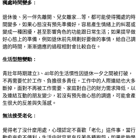
獨處時間變多：
退休後、另一伴先離開、兒女離家…等，都可能使得獨處的時
間變多，如果心態沒有預先準備好，容易產生情緒上的糾葛或
變成一種困擾，甚至影響角色的功能跟日常生活；如果提早做
好心態上的準備，例如退休前先規劃好要做的事情，給自己調
適的時間，漸漸適應的過程相對會比較自在。
生活型態變動：
青壯年時期建立3、40年的生活慣性因退休一夕之間被打破，
不再需要忙於工作、負擔很多責任，工作中的人際連結也大多
斷掉，面對不再被工作需要、家庭對自己的財力需求降低，以
及連結互動的朋友變少，若沒有預先做心態的調適，可能會產
生很大的反差與失落感。
無法接受老化：
覺得老了沒什麼用處，心理認定不喜歡「老化」這件事，當行
動愈來愈不便利，生活中就容易充斥著各種抱怨，如果能夠學