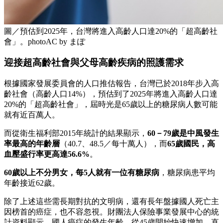
圖／預估到2025年，台灣將進入高齡人口達20%的「超高齡社
會」。photoAC by まぽ
迎接超高齡社會與父母高齡疾病的照護需求
根據國家發展委員會的人口推估報告，台灣已於2018年步入高
齡社會（高齡人口14%），預估到了2025年將進入高齡人口達
20%的「超高齡社會」，屆時光是65歲以上的糖尿病人數可能
就有近百萬人。
而從衛生福利部2015年統計的結果顯示，
60－79歲是中風發生
率最高的年齡層
（40.7、48.5／每十萬人），而
65歲國民，高
血壓盛行率更高達56.6%
。
60歲以上不分男女，每5人就有一位有糖尿病
，糖尿病患平均
年齡接近62歲。
除了上述這些需長期對抗的文明病，還有長年盤據國人死亡主
因榜首的癌症，也不容忽視。財團法人保險事業發展中心的統
計資料顯示，國人癌症的發生年齡，從45歲開始快速增加，直