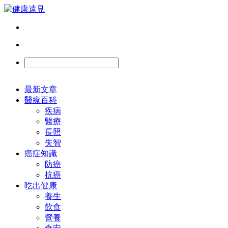
最新文章
醫療百科
疾病
醫療
長照
失智
癌症知識
防癌
抗癌
吃出健康
養生
飲食
營養