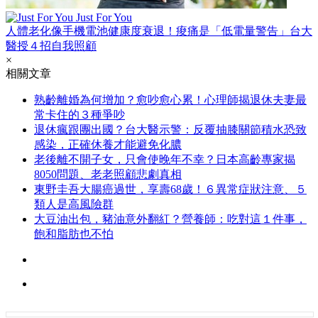
Just For You
人體老化像手機電池健康度衰退！痠痛是「低電量警告」台大
醫授４招自我照顧
×
相關文章
熟齡離婚為何增加？愈吵愈心累！心理師揭退休夫妻最
常卡住的３種爭吵
退休瘋跟團出國？台大醫示警：反覆抽膝關節積水恐致
感染，正確休養才能避免化膿
老後離不開子女，只會使晚年不幸？日本高齡專家揭
8050問題、老老照顧悲劇真相
東野圭吾大腸癌過世，享壽68歲！６異常症狀注意、５
類人是高風險群
大豆油出包，豬油意外翻紅？營養師：吃對這１件事，
飽和脂肪也不怕