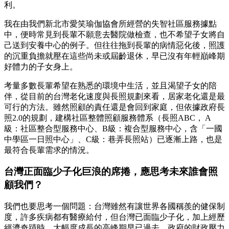
利。
我在由我們新北市愛笑瑜伽協會所經營的失智社區服務據點
中，便時常見到長輩不願意去醫院做檢查，也不希望子女將自
己送到安養中心的例子。但往往拖到長輩的病情惡化後，照護
的沉重負擔就壓在這些尚未或屆齡退休，早已沒有年輕巔峰期
好體力的子女身上。
考量多數長輩希望在熟悉的環境中生活，並且渴望子女的陪
伴，從目前的台灣老化速度與長照規劃來看，居家老化還是最
可行的方法。雖然照顧的責任還是會回到家庭，但依據政府長
照2.0的規劃，建構社區整體照顧服務體系（長照ABC， A
級：社區整合型服務中心、B級：複合型服務中心，含「一國
中學區一日照中心」、C級：巷弄長照站）已逐漸上路，也是
最符合長輩需求的情況。
台灣正面臨少子化巨浪的席捲，應思考未來誰會照
顧我們？
我們也要思考一個問題：台灣雖然有讓世界各國稱羨的健保制
度，許多疾病都有醫療給付，但台灣已面臨少子化，加上經歷
經濟奇蹟時，大幅度成長的高峰期早已過去，政府的財政壓力