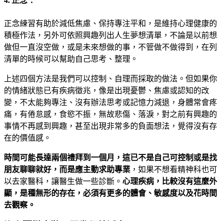
4. 正念：
正念練習有助於減低焦慮、保持專注平和，是維持心理健康的
積極作法，另外可依照興趣列出人生夢想清單，不論是以前想
做但一直沒空做，或是未來想做的事，不管做不做得到，在列
清單的時候可以幫助自己思考、整理。
上述四個方法是我們可以控制、自理而採取的做法。但如果你
的情緒狀態已有疾病徵兆，像是出現憂鬱、焦慮或認知的改
變，不太能夠專注、沒有辦法思考或記憶力減退，身體常會疼
痛，有倦怠感，食慾不振，無故悲傷、落淚，對之前有興趣的
事情不再感到興趣，甚至出現非常多的負面想法，覺得沒有存
在的價值感。
時間可能長達兩個禮拜到一個月，這已不是自己可控制或是找
朋友聊聊就好，而是應主動求助專業
，如果不想看精神科也可
以去家醫科，讓醫生做一些診斷。
心理疾病，比較沒有這麼外
顯，是種無形的存在，必須有更多的體會、敏感度以及花時間
去觀察。