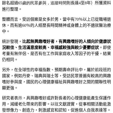
餘名超過
65歲的民眾參與，追蹤時間
則長達4至8年
）
所獲資料
進行整理
。
整體而言，受訪個案是女多於男，當中有70％
以上已從職場退
休，而有逾6
0％
的人經歷長時間精神或身體上的不適就醫治療
中。
統計發現，
比起無興趣嗜好者，有興趣嗜好的人傾向於健康狀
況較佳
、
生活滿意度較高
、
幸福感較強與較少憂鬱症狀
。即使
考量
有無伴侶
、
是否有在工作與家庭收入等因子的干擾
，
結果
仍相同。
另外，在全球性的幸福指數
、
預期壽命評比中，屬於前段班的
國家，例如丹麥
、
瑞典與瑞士等，受訪民眾普遍有較高的興趣
嗜好
參與度，國民的心理健康福祉與興趣嗜好之間的關聯性明
顯更強。
研究者表示，具興趣嗜好或許對長者的心理健康能產生保護作
用，減緩老化帶來的影響。以往文獻證實，從事相關活動能激
發想
像力、創造力，刺激感官和認知，促進個人自我表達等。