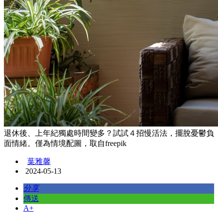
退休後、上年紀獨處時間變多？試試４招慢活法，擺脫憂鬱負
面情緒。僅為情境配圖，取自freepik
葉雅馨
2024-05-13
分享
傳送
A+