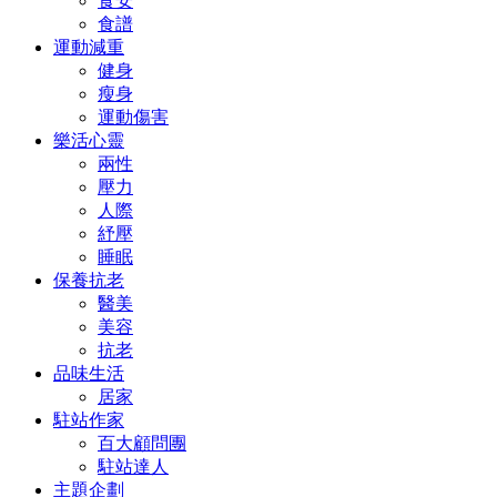
食安
食譜
運動減重
健身
瘦身
運動傷害
樂活心靈
兩性
壓力
人際
紓壓
睡眠
保養抗老
醫美
美容
抗老
品味生活
居家
駐站作家
百大顧問團
駐站達人
主題企劃