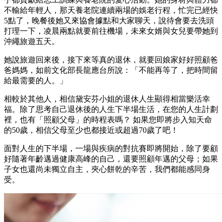
不輸給年輕人，那天養老院連續兩場的娛老行程，忙完已經快
5點了，晚餐後她又來協會據點和大家聊天，說待會要去洗頭
打理一下，凌晨兩點就要前往機場，未來女婿與女兒要帶她到
沖繩旅遊五天。
她說旅遊回來後，接下來等真的退休，就要回娘家好好照顧爸
爸媽媽，如前文化部長龍應台所說：「不能再等了，把時間留
給最需要的人。」
相較於其他人，相信黛安芬小姐的退休人生顯得相當樂活幸
福。除了思考自己退休後的人生下半場生活，在您的人生計劃
裡，也有「照顧父母」的時程表嗎？ 如果您即將步入知天命
的50歲，相信父母至少也都接近或超過70歲了吧！
面對人生的下半場，一場與疾病的對抗賽即將開始，除了要顧
好隨著年齡邁過健康高峰的自己，還要照顧年邁的父母；如果
子女也還尚未獨立自主，夾心餅乾的辛苦，我們都能感同身
受。