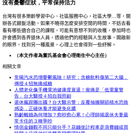
沒有憂鬱症狀，平常保持活力
台灣有很多樂齡學習中心、社區服務中心，社區大學…等，開
辦各式銀髮活動，如果不曉得怎麼安排空閒的時間，不妨去看
看有哪些適合自己的課程，可能有意想不到的收穫，參加時也
許會遇到各界退休人員，透過他們的經驗與人生故事，開啟新
的眼界，找到另一種風景，心理上也會得到一些紓解。
（本文作者為董氏基金會心理衛生中心主任）
相關文章
常喝汽水恐增憂鬱風險！研究：含糖飲料傷第二大腦，
傳授４招無痛戒糖
人體老化像手機電池健康度衰退！痠痛是「低電量警
告」台大醫授４招自我照顧
退休瘋跟團出國？台大醫示警：反覆抽膝關節積水恐致
感染，正確休養才能避免化膿
熟齡離婚為何增加？愈吵愈心累！心理師揭退休夫妻最
常卡住的３種爭吵
情侶金錢觀不同只能分手？花錢坐計程車是浪費錢或買