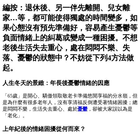
編按：退休後、另一伴先離開、兒女離
家…等，都可能使得獨處的時間變多，如
果心態沒有預先準備好，容易產生憂鬱等
負面情緒上的糾葛或變成一種困擾。不想
老後生活失去重心，處在悶悶不樂、失
落、憂鬱的狀態中？不妨從下列4方法做
起。
人生冬天的景緻：年長後憂鬱情緒的因應
「65歲」是開心、驕傲領取敬老卡準備悠閒享福的分水嶺，但
是為什麼有很多老年人，沒有享清福反倒遭受著情緒困擾；總
是悶悶不樂，生活失去重心、處於
憂鬱
，卻被大家誤以為是
「老化」。
上年紀後的情緒困擾從何而來？