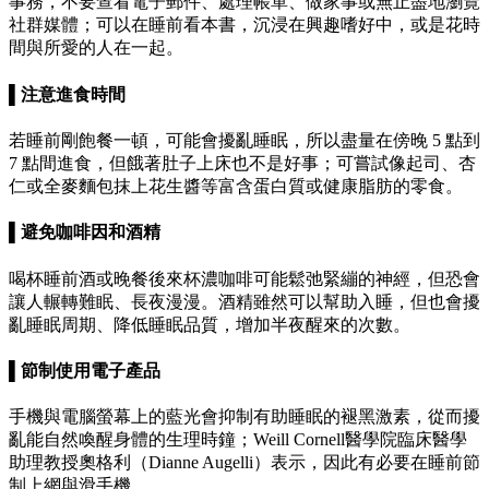
事務，不要查看電子郵件、處理帳單、做家事或無止盡地瀏覽
社群媒體；可以在睡前看本書，沉浸在興趣嗜好中，或是花時
間與所愛的人在一起。
▌注意進食時間
若睡前剛飽餐一頓，可能會擾亂睡眠，所以盡量在傍晚 5 點到
7 點間進食，但餓著肚子上床也不是好事；可嘗試像起司、杏
仁或全麥麵包抹上花生醬等富含蛋白質或健康脂肪的零食。
▌避免咖啡因和酒精
喝杯睡前酒或晚餐後來杯濃咖啡可能鬆弛緊繃的神經，但恐會
讓人輾轉難眠、長夜漫漫。酒精雖然可以幫助入睡，但也會擾
亂睡眠周期、降低睡眠品質，增加半夜醒來的次數。
▌節制使用電子產品
手機與電腦螢幕上的藍光會抑制有助睡眠的褪黑激素，從而擾
亂能自然喚醒身體的生理時鐘；Weill Cornell醫學院臨床醫學
助理教授奧格利（Dianne Augelli）表示，因此有必要在睡前節
制上網與滑手機。