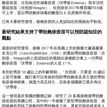
皰疹疫苗，分別為活性減毒疫苗（伏帶疹Zostavax）與非活性
重組疫苗（欣剋疹Shingrix）。欣剋疹於2017年獲美國FDA核
可上市，是以帶狀皰疹病毒的醣蛋白 E 抗原製作而成。
已有大量研究發現，接種疫苗的人患認知症的風險似乎較低。
新研究結果支持了帶狀皰疹疫苗可以預防認知症的
觀點
最新的研究發現，接種 2017 年在美國上市的製藥大廠葛蘭素
史克公司（GlaxoSmithKline，GSK）的重組帶狀皰疹疫苗「欣
剋疹」Shingrix的人患認知症的風險比接種默沙東上一代帶狀
皰疹疫苗「伏帶疹」Zostavax的人低 17 %。
有別於舊款 50 歲以上的年齡限制，「欣剋疹」只要是 18 歲以
上皆可接種，施打後可以有效的預防帶狀皰疹及其引發的帶狀
疱疹後神經痛，保護力高且持久，目前多個國家已逐步淘汰
「伏帶疹」。
這一發現基於美國的醫療記錄，研究了 20 多萬接種過帶狀皰
疹疫苗的美國公民，其中約一半接種了新型帶狀皰疹疫苗，表
明接種疫苗除了能夠預防帶狀皰疹之外，還有可能延緩老年人