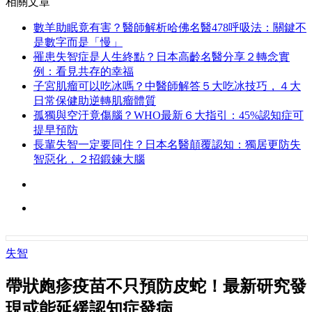
相關文章
數羊助眠竟有害？醫師解析哈佛名醫478呼吸法：關鍵不
是數字而是「慢」
罹患失智症是人生終點？日本高齡名醫分享２轉念實
例：看見共存的幸福
子宮肌瘤可以吃冰嗎？中醫師解答５大吃冰技巧，４大
日常保健助逆轉肌瘤體質
孤獨與空汙竟傷腦？WHO最新６大指引：45%認知症可
提早預防
長輩失智一定要同住？日本名醫顛覆認知：獨居更防失
智惡化，２招鍛鍊大腦
失智
帶狀皰疹疫苗不只預防皮蛇！最新研究發
現或能延緩認知症發病