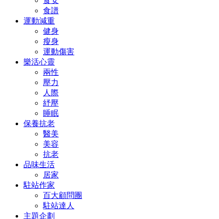
食安
食譜
運動減重
健身
瘦身
運動傷害
樂活心靈
兩性
壓力
人際
紓壓
睡眠
保養抗老
醫美
美容
抗老
品味生活
居家
駐站作家
百大顧問團
駐站達人
主題企劃