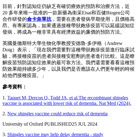
目前，針對認知症仍缺乏有確切療效的預防和治療方法，近
20 多年來唯一批准的一款新藥為衛采Eisai和百健Biogen公司
合作研發的
侖卡奈單抗
，需要在患者發病早期使用，且價格高
昂。有專家認為，如果通過接種帶狀皰疹疫苗可以延緩認知症
發病，將成為一種非常具有經濟效益的廉價的預防方法。
英國曼徹斯特大學生物化學教授安德魯·多伊格（Andrew
Doig）表示，「現在我們需要對這種帶狀皰疹疫苗進行臨床試
驗，將接種疫苗的患者與接種安慰劑的患者進行比較。這是瞭
解疫苗預防認知症效果的最可靠方法。我們還需要看看這種預
防效果能持續多少年，以及我們是否應該在人們更年輕的時候
給他們接種疫苗。」
參考資料：
1.
Taquet M, Dercon Q, Todd JA, et al.The recombinant shingles
vaccine is associated with lower risk of dementia. Nat Med (2024).
2.
New shingles vaccine could reduce risk of dementia
University of Oxford PUBLISHED25 JUL 2024
3.
Shingles vaccine may help delay dementia - study