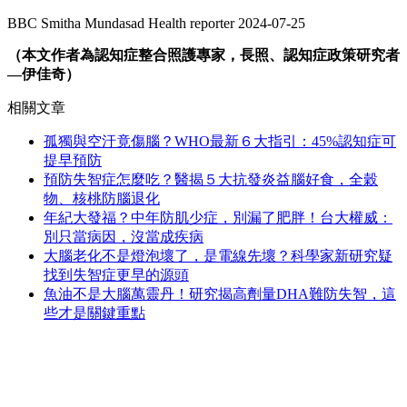
BBC Smitha Mundasad Health reporter 2024-07-25
（本文作者為認知症整合照護專家，長照、認知症政策研究者
—伊佳奇）
相關文章
孤獨與空汙竟傷腦？WHO最新６大指引：45%認知症可
提早預防
預防失智症怎麼吃？醫揭５大抗發炎益腦好食，全穀
物、核桃防腦退化
年紀大發福？中年防肌少症，別漏了肥胖！台大權威：
別只當病因，沒當成疾病
大腦老化不是燈泡壞了，是電線先壞？科學家新研究疑
找到失智症更早的源頭
魚油不是大腦萬靈丹！研究揭高劑量DHA難防失智，這
些才是關鍵重點