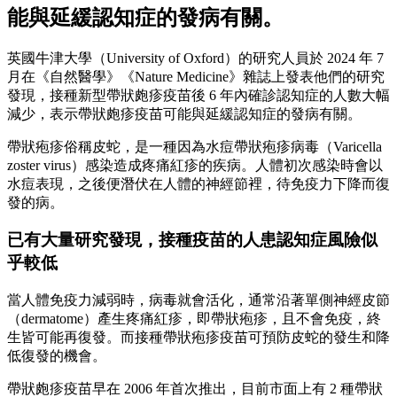
能與延緩認知症的發病有關。
英國牛津大學（University of Oxford）的研究人員於 2024 年 7
月在《自然醫學》《Nature Medicine》雜誌上發表他們的研究
發現，接種新型帶狀皰疹疫苗後 6 年內確診認知症的人數大幅
減少，表示帶狀皰疹疫苗可能與延緩認知症的發病有關。
帶狀疱疹俗稱皮蛇，是一種因為水痘帶狀疱疹病毒（Varicella
zoster virus）感染造成疼痛紅疹的疾病。人體初次感染時會以
水痘表現，之後便潛伏在人體的神經節裡，待免疫力下降而復
發的病。
已有大量研究發現，接種疫苗的人患認知症風險似
乎較低
當人體免疫力減弱時，病毒就會活化，通常沿著單側神經皮節
（dermatome）產生疼痛紅疹，即帶狀疱疹，且不會免疫，終
生皆可能再復發。而接種帶狀疱疹疫苗可預防皮蛇的發生和降
低復發的機會。
帶狀皰疹疫苗早在 2006 年首次推出，目前市面上有 2 種帶狀