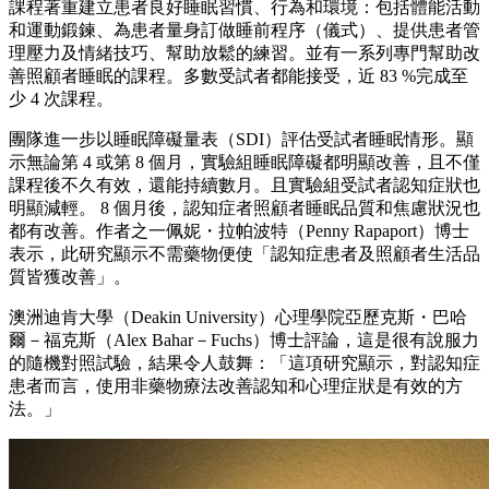
課程著重建立患者良好睡眠習慣、行為和環境：包括體能活動
和運動鍛鍊、為患者量身訂做睡前程序（儀式）、提供患者管
理壓力及情緒技巧、幫助放鬆的練習。並有一系列專門幫助改
善照顧者睡眠的課程。多數受試者都能接受，近 83 %完成至
少 4 次課程。
團隊進一步以睡眠障礙量表（SDI）評估受試者睡眠情形。顯
示無論第 4 或第 8 個月，實驗組睡眠障礙都明顯改善，且不僅
課程後不久有效，還能持續數月。且實驗組受試者認知症狀也
明顯減輕。 8 個月後，認知症者照顧者睡眠品質和焦慮狀況也
都有改善。作者之一佩妮・拉帕波特（Penny Rapaport）博士
表示，此研究顯示不需藥物便使「認知症患者及照顧者生活品
質皆獲改善」。
澳洲迪肯大學（Deakin University）心理學院亞歷克斯・巴哈
爾－福克斯（Alex Bahar－Fuchs）博士評論，這是很有說服力
的隨機對照試驗，結果令人鼓舞：「這項研究顯示，對認知症
患者而言，使用非藥物療法改善認知和心理症狀是有效的方
法。」