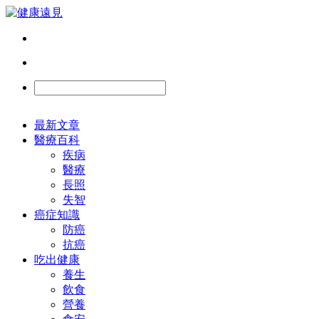
最新文章
醫療百科
疾病
醫療
長照
失智
癌症知識
防癌
抗癌
吃出健康
養生
飲食
營養