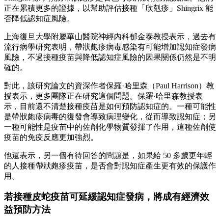
正在累積更多的證據，以幫助評估接種「欣剋疹」Shingrix 能
否降低認知症風險。
上海復旦大學附屬華山醫院神經內科郁金泰教授表示，過去有
流行病學研究表明，帶狀皰疹病毒感染有可能增加認知症發病
風險，不過接種疫苗與降低認知症風險的因果關係仍然是不明
確的。
對此，該研究論文的資深作者保羅·哈里森（Paul Harrison）教
授表示，更多團隊正在研究這個問題。保羅·哈里森教授表
示，目前還不清楚接種疫苗是如何預防認知症的。一種可能性
是帶狀皰疹病毒的復發會導致病理變化，從而導致認知症；另
一種可能性是疫苗中的佐劑化學物質發揮了作用，這種佐劑使
疫苗的免疫反應更加強烈。
他還表示，另一個有待回答的問題是，如果給 50 多歲更年輕
的人接種帶狀皰疹疫苗，是否會對認知症產生更有效的保護作
用。
若接種皮蛇疫苗可延緩認知症發病，將成有經濟效
益預防方法