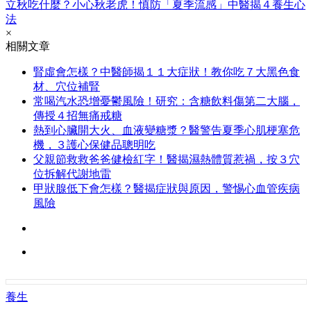
立秋吃什麼？小心秋老虎！慎防「夏季流感」中醫揭４養生心
法
×
相關文章
腎虛會怎樣？中醫師揭１１大症狀！教你吃７大黑色食
材、穴位補腎
常喝汽水恐增憂鬱風險！研究：含糖飲料傷第二大腦，
傳授４招無痛戒糖
熱到心臟開大火、血液變糖漿？醫警告夏季心肌梗塞危
機，３護心保健品聰明吃
父親節救救爸爸健檢紅字！醫揭濕熱體質惹禍，按３穴
位拆解代謝地雷
甲狀腺低下會怎樣？醫揭症狀與原因，警惕心血管疾病
風險
養生