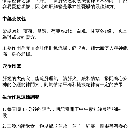
情緒控管之臟—「肝」，當肝被剋制無法發揮正常功能，自然
容易憂愁煩惱，因此疏肝解鬱是季節性憂鬱的最佳解方。
中藥茶飲包
柴胡3錢，薄荷、當歸、芍藥各2錢、白朮、甘草各1錢， 以上
為逍遙散的變方。
主要作用為養血柔肝使肝氣流暢，健脾胃、補元氣使人精神飽
滿、身心舒暢。
穴位按摩
肝經的太衝穴，能疏肝理氣、清肝火、緩和情緒，搭配養心安
神的心經的神門穴，對於情緒平穩和提振精神有一定的效果。
生活作息這樣調整
1. 每天曬 15 分鐘的陽光，切記避開正中午紫外線最強的時
候。
2. 三餐均衡飲食，適度攝取蓮藕、蓮子、紅棗、龍眼等有養心