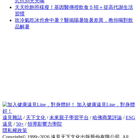
式也別天天喝
天天吃飽照樣瘦！基因醫傳授飲食５招＋提高代謝生活
習慣
吹冷氣吃冰也會中暑？醫揭陽暑陰暑差異，教你喝對飲
品解暑
加入健康遠見Line，對身體
好！
遠見雜誌
/
天下文化
/
未來親子學習平台
/
哈佛商業評論
/
ESG
遠見
/
50+
/
領導影響力學院
隱私權政策
Copyright© 1999~2026 遠見天下文化出版股份有限公司. All