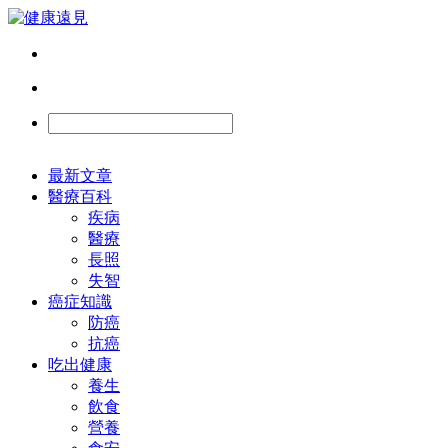
最新文章
醫療百科
疾病
醫療
長照
失智
癌症知識
防癌
抗癌
吃出健康
養生
飲食
營養