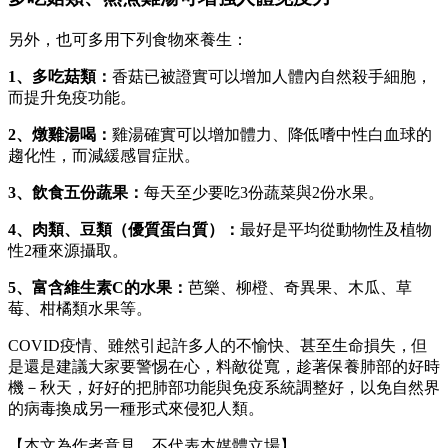
另外，也可多用下列食物來養生：
1、多吃菇類：
香菇已被證實可以增加人體內自然殺手細胞，
而提升免疫功能。
2、燉雞湯喝：
雞湯確實可以增加體力、降低嗜中性白血球的
趨化性，而減緩感冒症狀。
3、飲食五份蔬果：
每天至少要吃3份蔬菜與2份水果。
4、肉類、豆類（優質蛋白質）：
最好是平均從動物性及植物
性2種來源攝取。
5、富含維生素C的水果：
芭樂、柳橙、奇異果、木瓜、草
莓、柑橘類水果等。
COVID疫情、雖然引起許多人的不愉快、甚至生命損失，但
是還是建議大家要警惕在心，料敵從寬，趁著保養肺部的好時
機－秋天，好好的把肺部功能與免疫系統調整好，以免自然界
的病毒換成另一種形式來侵犯人類。
【本文為作者意見，不代表本媒體立場】