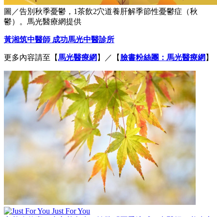
圖／告別秋季憂鬱，1茶飲2穴道養肝解季節性憂鬱症（秋
鬱）。馬光醫療網提供
黃湘筑
中醫師 成功馬光中醫診所
更多內容請至【
馬光醫療網
】／【
臉書粉絲團：馬光醫療網
】
Just For You