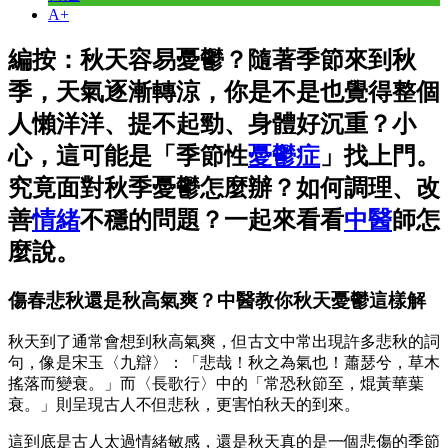
A+
編按：秋天容易憂鬱？隨著季節來到秋
季，天氣逐漸轉涼，你是不是也覺得整個
人懶洋洋、提不起勁、身體好沉重？小
心，這可能是「季節性
憂鬱症
」找上門。
究竟面對秋季憂鬱怎麼辦？如何調理、改
善
情緒
不穩的問題？一起來看看
中醫
師怎
麼說。
傷春悲秋還是秋高氣爽？中醫教你秋天憂鬱這樣解
秋天到了通常會想到秋高氣爽，但古文中常出現許多悲秋的詞
句，像是宋玉〈九辯〉：「悲哉！秋之為氣也！蕭瑟兮，草木
搖落而變衰。」而〈長歌行〉中的「常恐秋節至，焜黃華葉
衰。」則呈現古人不但悲秋，更害怕秋天的到來。
這到底是古人太過情緒敏感，還是秋天真的是一個悲傷的季節