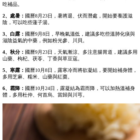
吃補品。
2、處暑：
國曆8月23日，暑將退、伏而潛處，開始要養護滋
陰，可以吃些蓮子湯。
3、白露：
國曆9月8日，早晚氣溫低，建議多吃些溫肺化痰與
滋陰益氣的中藥，例如粉光參、川貝。
4、秋分：
國曆9月23日，天氣漸涼、多注意腸胃道，建議多用
山藥、枸杞、茯苓、丁香與草豆寇。
5、寒露：
國曆10月8日，露寒冷而將欲凝結，要開始補身體，
多用芝麻、糯米、山藥與紅棗。
6、霜降：
國曆10月24日，露凝結為霜而降，可以加熱溫補身
體，多用杜仲、何首烏、當歸與川芎。