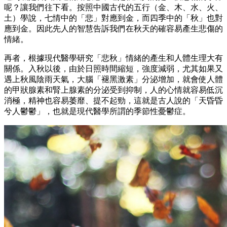
呢？讓我們往下看。按照中國古代的五行（金、木、水、火、
土）學說，七情中的「悲」對應到金，而四季中的「秋」也對
應到金。因此先人的智慧告訴我們在秋天的確容易產生悲傷的
情緒。
再者，根據現代醫學研究「悲秋」情緒的產生和人體生理大有
關係。入秋以後，由於日照時間縮短，強度減弱，尤其如果又
遇上秋風陰雨天氣，大腦「褪黑激素」分泌增加，就會使人體
的甲狀腺素和腎上腺素的分泌受到抑制，人的心情就容易低沉
消極，精神也容易萎靡、提不起勁，這就是古人說的「天昏昏
兮人鬱鬱」，也就是現代醫學所謂的季節性憂鬱症。