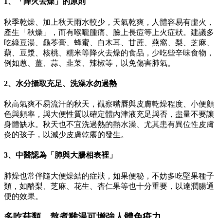
1、「降火去燥」的原則
秋季乾燥、加上秋天雨水較少，天氣乾爽，人體容易有虛火，
產生「秋燥」，而有喉嚨腫痛、臉上長痘等上火症狀。建議多
吃綠豆湯、龜苓膏、蜂蜜、白木耳、甘蔗、燕窩、梨、芝麻、
藕、豆漿、核桃、糯米等降火去燥的食品，少吃些辛味食物，
例如蔥、薑、蒜、韭菜、辣椒等，以免傷害肺氣。
2、水分攝取充足、洗澡水勿過熱
秋高氣爽不易流汗的秋天，觀察嘴唇與皮膚乾燥程度、小便顏
色與頻率，與大便性質以確定體內津液充足與否，盡量不要讓
身體缺水。秋天也不宜洗過熱的熱水澡、尤其患有異位性皮膚
炎的孩子，以減少皮膚乾癢的發生。
3、中醫認為「肺與大腸相表裡」
肺燥也常伴隨大便燥結的症狀，如果便秘，不妨多吃堅果種子
類，如酪梨、芝麻、花生、杏仁果等也十分重要，以達潤腸通
便的效果。
多吃菇類、熬煮雞湯可增強人體免疫力