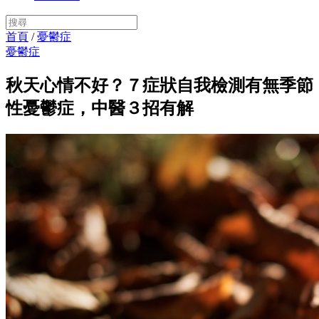
首頁
/
憂鬱症
憂鬱症
秋天心情不好？７症狀自我檢測有無季節
性憂鬱症，中醫３招有解