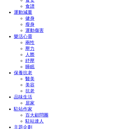
食安
食譜
運動減重
健身
瘦身
運動傷害
樂活心靈
兩性
壓力
人際
紓壓
睡眠
保養抗老
醫美
美容
抗老
品味生活
居家
駐站作家
百大顧問團
駐站達人
主題企劃