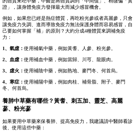
的體質來吃中藥，中醫是將體質調到「中間值」、稍微偏「實
證」，讓身體免疫力發揮最大而減少感冒機會。
例如，如果您已經是熱症體質，再吃粉光參或者高麗參，只會
讓免疫力失調、進而導致免疫力無法保護身體而容易感冒，自
己要如何掌握「補」的原則？大約分成4種體質來調補免疫
力：
1、氣虛：
使用補氣中藥，例如黃耆、人參、粉光參。
2、血虛：
使用補血中藥，例如當歸、川芎、龍眼肉。
3、虛火：
使用補陰中藥，例如熟地、麥門冬、何首烏。
4、寒症：
使用補陽中藥，例如肉桂、補骨脂、附子、麥門
冬、何首烏。
養肺中草藥有哪些？黃耆、刺五加、靈芝、高麗
蔘、粉光蔘
如果要用中草藥來保養肺、提高免疫力，我建議請中醫師看診
後、使用這些中藥：