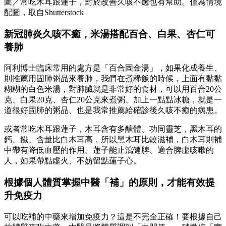
圖／常吃木耳跟蓮子，對於改善久咳不癒也有幫助。僅為情境
配圖，取自Shutterstock
新冠肺炎久咳不癒，米湯搭配百合、白果、杏仁可
養肺
阿利博士臨床常用的處方是「百合固金湯」，如果化成養生、
則推薦用固肺粥品來養肺，我們在煮稀飯的時候，上面有黏黏
糊糊的白色米湯，對肺臟就是非常好的食材，可以用百合20公
克、白果20克、杏仁20公克來煮粥、加上一點點冰糖，就是一
道很好固肺的粥品、也是我常推薦給確診後久咳不癒的病患。
或者常吃木耳跟蓮子，木耳含有多醣體、功同靈芝，黑木耳的
鈣、鐵、含量比白木耳高，所以黑木耳比較滋補，白木耳則補
中帶有降低血壓的作用。蓮子能止瀉健脾、適合脾虛咳嗽的
人，如果帶點虛火、不妨留點蓮子心。
根據個人體質掌握中醫「補」的原則，才能有效提
升免疫力
可以吃補的中藥來增加免疫力？這是不完全正確！要根據自己