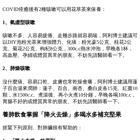
COVID痊癒後有2種咳嗽可以用花草茶來保養：
1、氣虛型咳嗽
咳嗽不多、人容易疲倦、走幾步路就容易喘，阿利博士建議可
以DIY泡粉光茶來增強體力、化痰：粉光蔘5公克、桂花2公
克、菊花2公克、枸杞8公克，300c.c熱水沖泡，早晚各1杯，
高血壓、孕婦或體質異常的朋友、不妨先請醫師看一下。
2、肺燥咳嗽
沒什麼痰、容易口乾、皮膚也常乾燥會癢，阿利博士建議用蓮
子百合湯來潤肺：蓮子、百合、南杏、桑白皮各15克、紅棗10
顆，水1500c.c、煮滾後、再小火煮10分鐘，早晚各喝100c.c，
胃腸不好的或體質異常的朋友、不妨先請醫師看一下。
養肺飲食掌握「降火去燥」多喝水多補充堅果
抓緊下列原則、對肺臟很有幫助的：