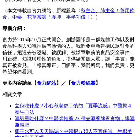
（本文轉載自食力網站，原標題為〈
秋主金、肺主金！善用飲
食、中藥、花草茶讓「養肺」事半功倍！
〉）
專欄介紹：
食力於2015年10月正式開台。創辦團隊是一群媒體工作以及對
食品科學與知識推廣有熱情的人。我們要重新建構民眾對食的
信任，把過去被恐嚇、被誤解、被斷章取義的食品安全事件，
用正確、知識與理性的角度，提供給閱聽大眾，讓「事實」能
真正被看見。「報真導正」四個字，我們所寫，我們負責，更
希望你們看到。
更多內容請至【
食力網站
】／【
食力粉絲團
】
相關文章
立秋吃什麼？小心秋老虎！慎防「夏季流感」中醫揭４
養生心法
濕氣重吃什麼？中醫師推薦 23 種去濕養脾胃食物，排濕
兼減肥
椰子水可以天天喝嗎？中醫揭５類人不宜多喝，生椰美